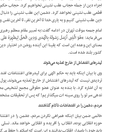
اجزاء دین از جمله حجاب عقب نشینی نخواهیم کرد. حجاب حکم ق
قطعی عقب نشینی نخواهد کرد. دشمن این عقب نشینی را دنبال می‌ک
دین عقب نشینی کنیم و به یاری خدا تا آخرین نفر، تا آخرین نفس و ت
می‌فرماید: “هُوَ الَّذِی أَرْسَلَ رَسُولَهُ بِالْهُدی وَدِینِ الْحَقِّ لِیظْهِرَهُ ع
معنای این وعده این است که یقینا این آینده روشن در اختیار دین
کشور بلند شده است.
لیدر‌های اغتشاش از خارج تغذیه می‌شوند
وی با بیان اینکه باید به حکم الهی برای لیدر‌های اغتشاشات اش
تردیدی نیست که لیدر‌های اغتشاش از خارج تغذیه می‌شوند، پول 
به آن اشاره کرد. با بنده به عنوان عضو حقوقی مجمع تشخیص مص
ندهی سر تو را روی سینه ات میگذاریم! که پس از تحقیقات مشخص 
مردم، دشمن را در اغتشاشات ناکام گذاشتند
خاتمی ضمن بیان اینکه همراهی نکردن مردم، دشمن را در اغتشا
حوزه انقلابی بوده، انقلاب را آفریده و انقلابی خواهد ماند. نسل
باید خود را پاسدار انقلاب بدانند و این است که اسلام را حفظ می‌ک