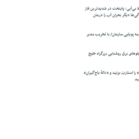
بی‌آبی: پایتخت در شدیدترین فاز
ی‌ها دیگر بحران آب را درمان
مه پویایی سازمان/ با تخریب مدیر
لو‌های برق روشنایی بزرگراه خلیج
را استارت بزنید و «دکۀ باج‌گیران»
ید