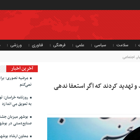
سلامت
سیاسی
علمی
فرهنگی
فناوری
ورزشی
د
ر
,
اجتماعی
آخرین اخبار
مرضیه نصوری: برای
 تهدید کردند که اگر استعفا ندهی
نمی‌کنم
روزنامه خراسان: تواف
به تعویق می اندازد
صنایع‌دستی در بوشه
معاون ارشاد بوشهر: