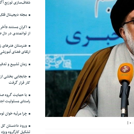
شفاف‌سازی توزیع آگه
مجله دیجیتال قلک
از توانمندی در دل 
هنرستان هنرهای زی
ارتقای فضای آموزشی
زمان تشییع و تدفین
جابجایی بخشی از پ
کار قرار گرفت
با حمایت گروه صنا
راستای مسئولیت اج
چرا مرثیه خوان توس
|
0
ورود دادستان کل ک
تشکیل کارگروه ویژه 