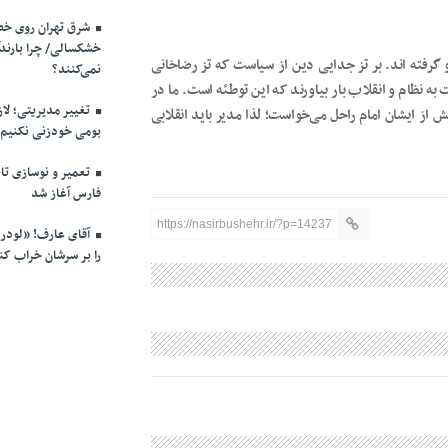
شرق تهران روی خط 
خشکسالی/ چرا بارندگ
رفته اند. بر تز جدایی دین از سیاست که تز رضاخانی
نمی‌کنند؟
 نظام و انقلاب بار بیاورند که این توطئه است. ما در
تغییر مدیریتی؛ لاز
از ایشان امام راحل می‌خواست؛ لذا مدیر باید انقلابی
بومی خودزنی نکنیم
تعمیر و نوسازی تاب
فارس آغاز شد
https://nasirbushehr.ir/?p=14237
آقای عارف! «لودر» 
را بر سرشان خراب کن