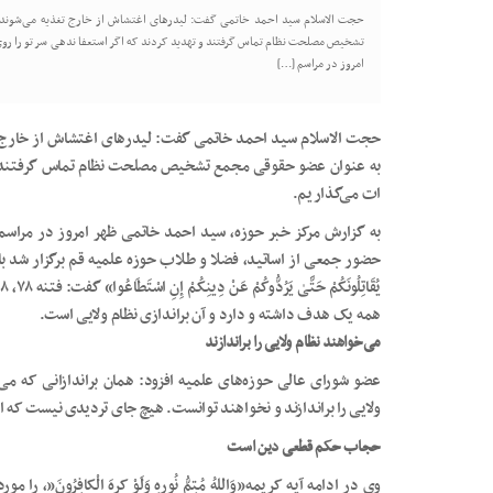
حجت الاسلام سید احمد خاتمی گفت: لیدر‌های اغتشاش از خارج تغذیه می‌شوند پ
تشخیص مصلحت نظام تماس گرفتند و تهدید کردند که اگر استعفا ندهی سر تو را روی
امروز در مراسم […]
حجت الاسلام سید احمد خاتمی گفت: لیدر‌های اغتشاش از خارج تغ
به عنوان عضو حقوقی مجمع تشخیص مصلحت نظام تماس گرفتند و ت
ات می‌گذاریم.
به گزارش مرکز خبر حوزه، سید احمد خاتمی ظهر امروز در مراسم ا
حضور جمعی از اساتید، فضلا و طلاب حوزه علمیه قم برگزار شد با اشاره 
همه یک هدف داشته و دارد و آن براندازی نظام ولایی است.
می‌خواهند نظام ولایی را براندازند
عضو شورای عالی حوزه‌های علمیه افزود: همان براندازانی که می‌خ
ولایی را براندازند و نخواهند توانست. هیچ جای تردیدی نیست که ا
حجاب حکم قطعی دین است
وی در ادامه آیه کریمه”وَاللهُ مُتِمُّ نُورِهِ وَلَوْ کرِهَ الْکافِرُونَ