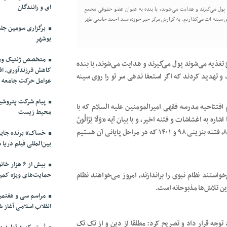
ای و رانندگان
ول می‌گیرند و هدایت می‌شوند، با بنده به عنوان عضو حقوقی مجمع
 سینه ات می‌گذاریم. به گزارش مرکز خبر حوزه، سید احمد خاتمی ظهر
برگزاری سومین جل
بوشهر
متخصص ژنتیک ومد
ذیه می‌شوند پول می‌گیرند و هدایت می‌شوند، با بنده
کاهش فرزندآوری، افز
هدید کردند که اگر استعفا ندهی سر تو را روی سینه
عوامل حرکت جامعه 
پیام شرکت پتروشی
فتتاحیه مدرسه فقهی امیرالمومنین علیه السلام که با
محیط زیست
به اغشاشات و فتنه اخیر، و با بیان آیه «وَلَا یَزَالُونَ
یُقَاتِلُونَکُمْ حَتَّیٰ یَرُدُّوکُمْ عَنْ دِینِکُمْ إِنِ اسْتَطَاعُوا» گفت: فتنه ۷۸، ۸۸، فتنه بنزینی ۹۸ و ۱۴۰۱ که در مراحل پایانی آن هستیم
خساک» برنده جایزه
بین‌المللی فیلم دریا 
بیش از ۶ ه
واستند نظام نبوی را براندازند، امروز می‌خواهند نظام
حمایت‌های ویژه کمیت
ین تلاش‌ها مذبوحانه است.
مراسم سی و هفتمین
انقلاب اسلامی آغاز ش
”، را مورد توجه قرار داد و تصریح کرد: مطلقا از دین و از تک تک