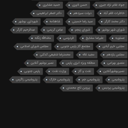
جواد غلام نژاد جبری
حسن لاوری
حمید عشایری
خاطرات ظلم آباد
دولت سیزدهم
دکتر اصغر ابراهیمی
دکتر محمد کارگر
سید رضا حسینی
شاهنامه
شهرداری بوشهر
شورای شهر بوشهر
شورای پنجم
عباس کریمی
عبدالرحیم کارگر
عسلویه
علیرضا مشایخ
فردوسی
ماشاالله زنگنه
مجتبی خرم آبادی
مجتمع گاز پارس جنوبی
مجلس شورای اسلامی
مجلس یازدهم
مجید غاله
محمدرضا شفیعی کدکنی
منصور بهرامی
منطقه ویژه انرژی پارس
نصیر بوشهر آنلاین
نصیربوشهرآنلاین
نفت و گاز
وزارت نفت
پارس جنوبی
پتروشیمی
پتروشیمی جم
پتروشیمی خارک
پتروشیمی زاگرس
پتروشیمی پردیس
پروین تاج محمدی