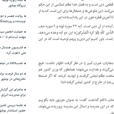
طعی دین است و به فضل خدا نظام اسلامی از این حکم
نیروگاه بوشهر
ند، این شلوغی‌ها و جنجال‌ها برای این است که ما از
روایت همسر و دوست
ا آخرین قطره خون در این راه ایستاده ایم.
نویسنده و روزنامه‌نگ
امام جمعه موقت تهران در ادامه گفت:به تعبیر مقام معظم رهبری آینده از آنِ دین است. آیه ۳۳ سوره توبه و ۹ سوره صف
حمایت انجمن سینما
َلَی الدِّینِ کلِّهِ وَلَوْ کرِهَ الْمُشْرِکونَ” این دو آیه وعده می‌دهد،
مهلت ثبت‌نام تا ۱۰ خرداد
 است. باور کنیم این دین و پرچم توحید است که در این
فدرسیون هندبال شش
ملی دعوت کرد
د مجازات عبرت آمیز را در نظر گرفت اظهار داشت: هیچ
نصبGPS در تمام ناوگان مسافربری بوشهر الزامی شد
می‌گیرند و هدایت می‌شوند؛ همانطور که وزیر کشور هم
دو سال فرصت برای
لحت نظام تماس گرفتند و تهدید کردند که اگر استعفا
دفترچه‌ای در بوشهر
شد از خارج از کشور تماس گرفته اند!
ماجرای این گزارش
برای مدیریت انرژی ک
شات ناکام گذاشت گفت: به عنوان حوزوی باید بگوییم
ی که در این مدرسه و امثال این مدرسه پروریده می‌شوند،
حضور استاندار بوشهر
ند.