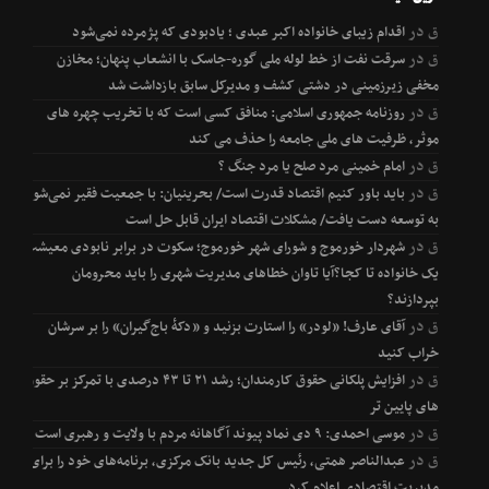
ق
در
اقدام زیبای خانواده اکبر عبدی ؛ یادبودی که پژمرده نمی‌شود
ق
در
سرقت نفت از خط لوله ملی گوره-جاسک با انشعاب پنهان؛ مخازن
مخفی زیرزمینی در دشتی کشف و مدیرکل سابق بازداشت شد
ق
در
روزنامه جمهوری اسلامی: منافق کسی است که با تخریب چهره های
موثر، ظرفیت های ملی جامعه را حذف می کند
ق
در
امام خمینی مرد صلح یا مرد جنگ ؟
ق
در
باید باور کنیم اقتصاد قدرت است/ بحرینیان: با جمعیت فقیر نمی‌شود
به توسعه دست یافت/ مشکلات اقتصاد ایران قابل حل است
ق
در
شهردار خورموج و شورای شهر خورموج؛ سکوت در برابر نابودی معیشت
یک خانواده تا کجا؟آیا تاوان خطاهای مدیریت شهری را باید محرومان
بپردازند؟
ق
در
آقای عارف! «لودر» را استارت بزنید و «دکۀ باج‌گیران» را بر سرشان
خراب کنید
ق
در
افزایش پلکانی حقوق کارمندان؛ رشد ۲۱ تا ۴۳ درصدی با تمرکز بر حقوق
های پایین تر
ق
در
موسی احمدی: ۹ دی نماد پیوند آگاهانه مردم با ولایت و رهبری است
ق
در
عبدالناصر همتی، رئیس کل جدید بانک مرکزی، برنامه‌های خود را برای
مدیریت اقتصادی اعلام کرد