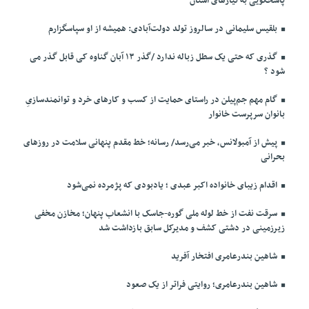
پاسخگویی به نیازهای استان
بلقیس سلیمانی در سالروز تولد دولت‌آبادی: همیشه از او سپاسگزارم
گذری که حتی یک سطل زباله ندارد /گذر ۱۳ آبان گناوه کی قابل گذر می
شود ؟
گام مهم جم‌پیلن در راستای حمایت از کسب و کارهای خرد و توانمندسازیِ
بانوان سرپرست خانوار
پیش از آمبولانس، خبر می‌رسد/ رسانه؛ خط مقدم پنهانی سلامت در روزهای
بحرانی
اقدام زیبای خانواده اکبر عبدی ؛ یادبودی که پژمرده نمی‌شود
سرقت نفت از خط لوله ملی گوره-جاسک با انشعاب پنهان؛ مخازن مخفی
زیرزمینی در دشتی کشف و مدیرکل سابق بازداشت شد
شاهین بندرعامری افتخار آفرید
شاهین بندرعامری؛ روایتی فراتر از یک صعود