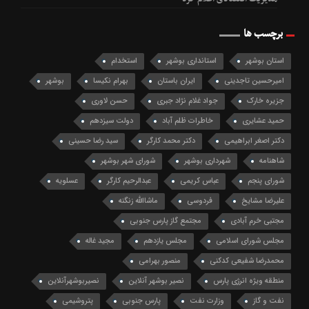
برچسب ها
استان بوشهر
استانداری بوشهر
استخدام
امیرحسین تاجدینی
ایران باستان
بهرام نکیسا
بوشهر
جزیره خارک
جواد غلام نژاد جبری
حسن لاوری
حمید عشایری
خاطرات ظلم آباد
دولت سیزدهم
دکتر اصغر ابراهیمی
دکتر محمد کارگر
سید رضا حسینی
شاهنامه
شهرداری بوشهر
شورای شهر بوشهر
شورای پنجم
عباس کریمی
عبدالرحیم کارگر
عسلویه
علیرضا مشایخ
فردوسی
ماشاالله زنگنه
مجتبی خرم آبادی
مجتمع گاز پارس جنوبی
مجلس شورای اسلامی
مجلس یازدهم
مجید غاله
محمدرضا شفیعی کدکنی
منصور بهرامی
منطقه ویژه انرژی پارس
نصیر بوشهر آنلاین
نصیربوشهرآنلاین
نفت و گاز
وزارت نفت
پارس جنوبی
پتروشیمی