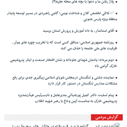
پلاژ رفتن ما و دعوا با بچه های محله جفره(۴)
✅️ تلاقی تخصص کلان و شناخت بومی؛ گامی راهبردی در مسیر توسعه پایدار
منطقه ویژه پارس جنوبی
آقای استاندار، به داد آموزش و پرورش استان برسید
روزنامه جمهوری اسلامی: منافق کسی است که با تخریب چهره های موثر،
ظرفیت های ملی جامعه را حذف می کند
دوم مرداد؛ یادمان شهدای جاودانه و نشان افتخار صنعت و ایثار پتروشیمی
خارک گرامی باد
نماینده دشتی و تنگستان درمجلس شورای اسلامی:پیگیری جدی برای رفع
مشکلات مدارس تنگستان در دستور کار قرار دارد
پیام تسلیت دکتر کمیل پورضیائی مدیرعامل و نایب‌رئیس هیأت‌مدیره
پتروشیمی خارک به مناسبت آیین وداع با رهبر شهید انقلاب
گزارش مردمی
گناوه شهری فرو رفته در چالش های محیط زیستی