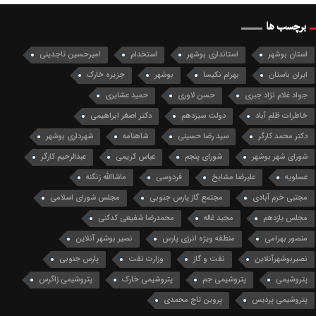
برچسب ها
استان بوشهر
استانداری بوشهر
استخدام
امیرحسین تاجدینی
ایران باستان
بهرام نکیسا
بوشهر
جزیره خارک
جواد غلام نژاد جبری
حسن لاوری
حمید عشایری
خاطرات ظلم آباد
دولت سیزدهم
دکتر اصغر ابراهیمی
دکتر محمد کارگر
سید رضا حسینی
شاهنامه
شهرداری بوشهر
شورای شهر بوشهر
شورای پنجم
عباس کریمی
عبدالرحیم کارگر
عسلویه
علیرضا مشایخ
فردوسی
ماشاالله زنگنه
مجتبی خرم آبادی
مجتمع گاز پارس جنوبی
مجلس شورای اسلامی
مجلس یازدهم
مجید غاله
محمدرضا شفیعی کدکنی
منصور بهرامی
منطقه ویژه انرژی پارس
نصیر بوشهر آنلاین
نصیربوشهرآنلاین
نفت و گاز
وزارت نفت
پارس جنوبی
پتروشیمی
پتروشیمی جم
پتروشیمی خارک
پتروشیمی زاگرس
پتروشیمی پردیس
پروین تاج محمدی