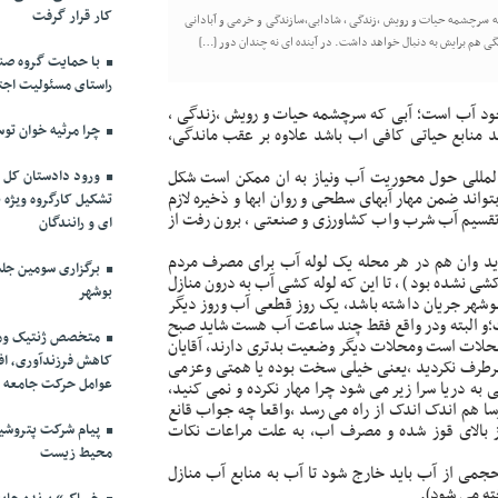
کار قرار گرفت
ه سرچشمه حیات و رویش ،زندگی ، شادابی،سازندگی و خرمی و آبادانی
گی هم برایش به دنبال خواهد داشت. در آینده ای نه چندان دور […]
با حمایت گروه صنا
راستای مسئولیت اج
وجود آب است؛ آبی که سرچشمه حیات و رویش ،زندگی ،
چرا مرثیه خوان توس
د منابع حیاتی کافی اب باشد علاوه بر عقب ماندگی،
 المللی حول محوریت آب ونیاز به ان ممکن است شکل
ورود دادستان کل ک
تواند ضمن مهار آبهای سطحی و روان ابها و ذخیره لازم
تشکیل کارگروه ویژه 
ن تقسیم آب شرب واب کشاورزی و صنعتی ، برون رفت از
ای و رانندگان
دید وان هم در هر محله یک لوله آب برای مصرف مردم
برگزاری سومین جل
کشی نشده بود ) ، تا این که لوله کشی آب به درون منازل
بوشهر
 بوشهر جریان داشته باشد، یک روز قطعی آب وروز دیگر
 آب نیست؛و البته ودر واقع فقط چند ساعت آب هست شاید صبح
متخصص ژنتیک ومد
 محلات است ومحلات دیگر وضعیت بدتری دارند، آقایان
کاهش فرزندآوری، افز
 برطرف نکردید ،یعنی خیلی سخت بوده یا همتی وعزمی
عوامل حرکت جامعه 
به دریا سرا زیر می شود چرا مهار نکرده و نمی کنید،
ا هم اندک اندک از راه می رسد ،واقعا چه جواب قانع
قوز بالای قوز شده و مصرف اب، به علت مراعات نکات
پیام شرکت پتروشی
محیط زیست
حجمی از آب باید خارج شود تا آب به منابع آب منازل
ته می شود).