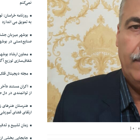
نمی‌کنم
روزنامه خراسان: تواف
به تعویق می اندازد
صنایع‌دستی در بوشه
معاون ارشاد بوشهر:
شفاف‌سازی توزیع آگه
مجله دیجیتال قلک
از توانمندی در دل 
هنرستان هنرهای زی
ارتقای فضای آموزشی
زمان تشییع و تدفین
|
0
جابجایی بخشی از پ