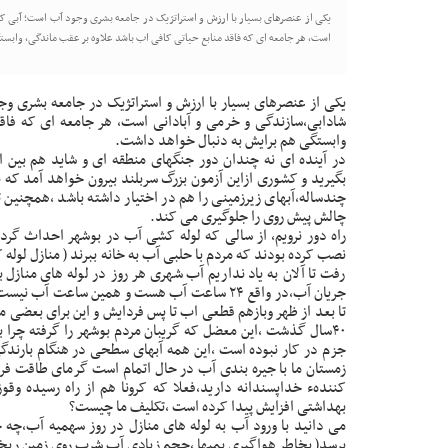
یکی از عنصرهای بسیار با ارزش و استراتژیک در جامعه بشری وجود آب است؛ آبی ک
است، هر جامعه ای که فاقد منابع حیاتی کافی اب باشد علاوه بر عقب ماندگی، وابست
یکی از عنصرهای بسیار با ارزش و استراتژیک در جامعه بشری 
شادابی،سازندگی و خرمی و آبادانی است، هر جامعه ای که فاق
وابستگی هم برایش به دنبال خواهد داشت.
در آینده ای نه چندان دور جنگهای منطقه ای و شاید هم بین
بگیرید و کشوری ازاین آزمون بزرگ سربلند بیرون خواهد آمد که ب
چندساله،آبهای زیرزمینی را هم در اختیار داشته باشد ،همچنی
چالش پیش روی را جلوگیری می کند.
راه دور نرویم، از سالی که لوله کشی آب در بوشهر احداث گر
نصب کرده بودند که مردم با حلبی آب به خانه ببرند ( منازل لوله 
رفت تا آلان به یاد نداریم آب شهری هر روز در لوله های منازل
جریان آب،در واقع ۲۴ ساعت آب هست و همین ساعت
تا بعد از ظهر وبازهم قطعی اب تا پس فردایش و این برای بعضی
۴۰سال گذشت ،این معضل که گریبان مردم بوشهر را گرفته چرا
جزم در کار نبوده است ،این همه آبهای سطحی در هنگام بارندگی 
زمستان ما با جیره بندی آب در حال اتمام است گرمای طاقت فرس
کنندهء خداپسندانه دارید،فعلا که کرونا هم از راه رسیده و
بهداشتی افزایش پیدا کرده است ،تکلیف ما چیست؟
می دانید با ورود آب به لوله های منازل در روز سهمیه آب،چه 
برسد( بخاطر هواگیری پمپها ،حجم زیادی آب شرب روی زمین ریخ