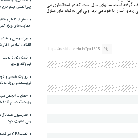
خساک» برنده جایزه
ف گرفته است، سالهای سال است که هر استانداری می
بین‌المللی فیلم دریا 
 و آب را با خود می برد، ولی آبی به لوله های منازل
بیش از ۶ ه
حمایت‌های ویژه کمیت
مراسم سی و هفتمین
انقلاب اسلامی آغاز ش
https://nasirbushehr.ir/?p=1615
نیروگاه بوشهر
روایت همسر و دوست
نویسنده و روزنامه‌نگ
حمایت انجمن سینما
مهلت ثبت‌نام تا ۱۰ خرداد
فدرسیون هندبال شش
ملی دعوت کرد
نصبGPS در تمام ناوگان مسافربری بوشهر الزامی شد