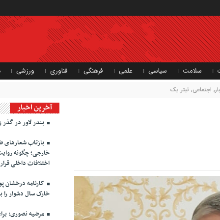
سلامت
سیاسی
علمی
فرهنگی
فناوری
ورزشی
د
ر
,
اجتماعی
,
تیتر یک
آخرین اخبار
بندر لاور در گذر ز
بازتاب شعارهای ضد
خارجی؛ چگونه روایت
اختلافات داخلی قرا
کارنامه درخشان پ
خارک سال دشوار را با سود ۵ همتی پش
مرضیه نصوری: برای