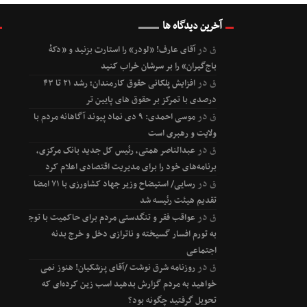
آخرین دیدگاه ها
ق
در
آقای عارف! «لودر» را استارت بزنید و «دکۀ
باج‌گیران» را بر سرشان خراب کنید
ق
در
افزایش پلکانی حقوق کارمندان؛ رشد ۲۱ تا ۴۳
درصدی با تمرکز بر حقوق های پایین تر
ق
در
موسی احمدی: ۹ دی نماد پیوند آگاهانه مردم با
ولایت و رهبری است
ق
در
عبدالناصر همتی، رئیس کل جدید بانک مرکزی،
برنامه‌های خود را برای مدیریت اقتصادی اعلام کرد
ق
در
رسایی/ استیضاح وزیر جهاد کشاورزی با ۷۱ امضا
تقدیم هیئت رئیسه شد
ق
در
عواقب فقر و تنگدستی مردم برای حاکمیت با توجه
به تورم افسار گسیخته و ناترازی دخل و خرج بدنه
اجتماعی
ق
در
روزنامه شرق نوشت /آقای پزشکیان! هنوز نمی
خواهید به مردم گزارش بدهید اسب زین کرده‌ای که
تحویل گرفتید چگونه بود؟