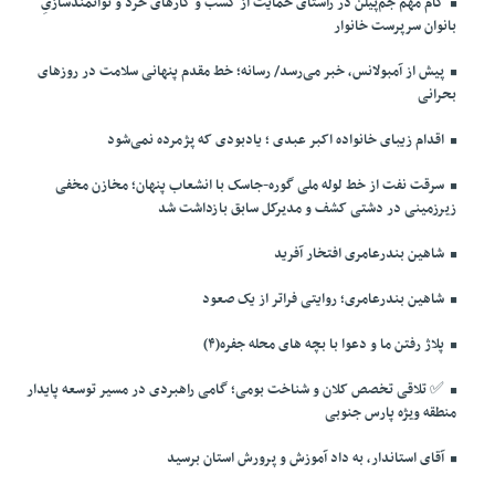
گام مهم جم‌پیلن در راستای حمایت از کسب و کارهای خرد و توانمندسازیِ
بانوان سرپرست خانوار
پیش از آمبولانس، خبر می‌رسد/ رسانه؛ خط مقدم پنهانی سلامت در روزهای
بحرانی
اقدام زیبای خانواده اکبر عبدی ؛ یادبودی که پژمرده نمی‌شود
سرقت نفت از خط لوله ملی گوره-جاسک با انشعاب پنهان؛ مخازن مخفی
زیرزمینی در دشتی کشف و مدیرکل سابق بازداشت شد
شاهین بندرعامری افتخار آفرید
شاهین بندرعامری؛ روایتی فراتر از یک صعود
پلاژ رفتن ما و دعوا با بچه های محله جفره(۴)
✅️ تلاقی تخصص کلان و شناخت بومی؛ گامی راهبردی در مسیر توسعه پایدار
منطقه ویژه پارس جنوبی
آقای استاندار، به داد آموزش و پرورش استان برسید