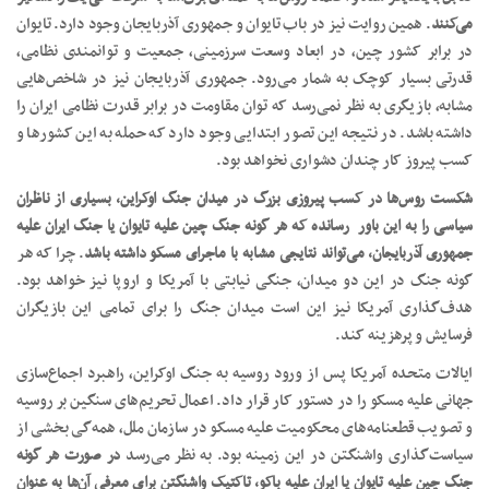
می‌کنند
. همین روایت نیز در باب تایوان و جمهوری آذربایجان وجود دارد. تایوان
در برابر کشور چین، در ابعاد وسعت سرزمینی، جمعیت و توانمندی نظامی،
قدرتی بسیار کوچک به شمار می‌رود. جمهوری آذربایجان نیز در شاخص‌هایی
مشابه، بازیگری به نظر نمی‌رسد که توان مقاومت در برابر قدرت نظامی ایران را
داشته باشد. در نتیجه این تصور ابتدایی وجود دارد که حمله به این کشور‌ها و
کسب پیروز کار چندان دشواری نخواهد بود.
شکست روس‌ها در کسب پیروزی بزرگ در میدان جنگ اوکراین، بسیاری از ناظران
سیاسی را به این باور رسانده که هر گونه جنگ چین علیه تایوان یا جنگ ایران علیه
جمهوری آذربایجان، می‌تواند نتایجی مشابه با ماجرای مسکو داشته باشد
. چرا که هر
گونه جنگ در این دو میدان، جنگی نیابتی با آمریکا و اروپا نیز خواهد بود.
هدف‌گذاری آمریکا نیز این است میدان جنگ را برای تمامی این بازیگران
فرسایش و پرهزینه کند.
ایالات متحده آمریکا پس از ورود روسیه به جنگ اوکراین، راهبرد اجماع‌سازی
جهانی علیه مسکو را در دستور کار قرار داد. اعمال تحریم‌های سنگین بر روسیه
و تصویب قطعنامه‌های محکومیت علیه مسکو در سازمان ملل، همه‌گی بخشی از
سیاست‌گذاری واشنگتن در این زمینه بود. به نظر می‌رسد
در صورت هر گونه
جنگ چین علیه تایوان یا ایران علیه باکو، تاکتیک واشنگتن برای معرفی آن‌ها به عنوان