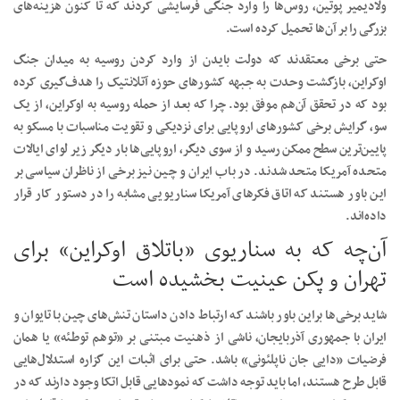
ولادیمیر پوتین، روس‌ها را وارد جنگی فرسایشی کردند که تا کنون هزینه‌های
بزرگی را بر آن‌ها تحمیل کرده است.
حتی برخی معتقدند که دولت بایدن از وارد کردن روسیه به میدان جنگ
اوکراین، بازگشت وحدت به جبهه کشور‌های حوزه آتلانتیک را هدف‌گیری کرده
بود که در تحقق آن‌هم موفق بود. چرا که بعد از حمله روسیه به اوکراین، از یک
سو، گرایش برخی کشور‌های اروپایی برای نزدیکی و تقویت مناسبات با مسکو به
پایین‌ترین سطح ممکن رسید و از سوی دیگر، اروپایی‌ها بار دیگر زیر لوای ایالات
متحده آمریکا متحد شدند. در باب ایران و چین نیز برخی از ناظران سیاسی بر
این باور هستند که اتاق فکر‌های آمریکا سناریویی مشابه را در دستور کار قرار
داده‌اند.
آن‌چه که به سناریوی «باتلاق اوکراین» برای
تهران و پکن عینیت بخشیده است
شاید برخی‌ها براین باور باشند که ارتباط دادن داستان تنش‌های چین با تایوان و
ایران با جمهوری آذربایجان، ناشی از ذهنیت مبتنی بر «توهم توطئه» یا همان
فرضیات «دایی جان ناپلئونی» باشد. حتی برای اثبات این گزاره استدلال‌هایی
قابل طرح هستند، اما باید توجه داشت که نمود‌هایی قابل اتکا وجود دارند که در