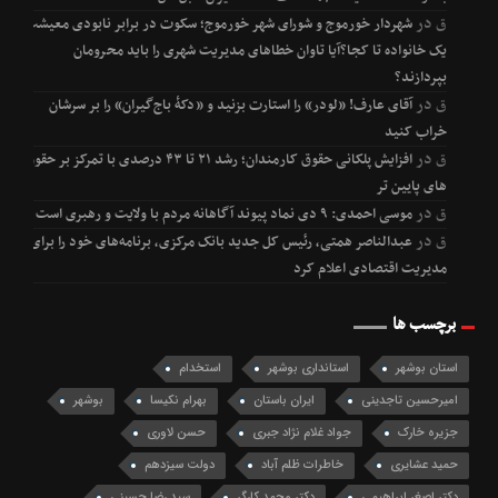
ق
در
شهردار خورموج و شورای شهر خورموج؛ سکوت در برابر نابودی معیشت
یک خانواده تا کجا؟آیا تاوان خطاهای مدیریت شهری را باید محرومان
بپردازند؟
ق
در
آقای عارف! «لودر» را استارت بزنید و «دکۀ باج‌گیران» را بر سرشان
خراب کنید
ق
در
افزایش پلکانی حقوق کارمندان؛ رشد ۲۱ تا ۴۳ درصدی با تمرکز بر حقوق
های پایین تر
ق
در
موسی احمدی: ۹ دی نماد پیوند آگاهانه مردم با ولایت و رهبری است
ق
در
عبدالناصر همتی، رئیس کل جدید بانک مرکزی، برنامه‌های خود را برای
مدیریت اقتصادی اعلام کرد
برچسب ها
استان بوشهر
استانداری بوشهر
استخدام
امیرحسین تاجدینی
ایران باستان
بهرام نکیسا
بوشهر
جزیره خارک
جواد غلام نژاد جبری
حسن لاوری
حمید عشایری
خاطرات ظلم آباد
دولت سیزدهم
دکتر اصغر ابراهیمی
دکتر محمد کارگر
سید رضا حسینی