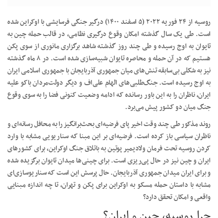
روسیه از ۲۴ فوریه ۲۰۲۲ (۵ اسفند ۱۴۰۰) درگیر جنگی فرسایشی با اوکراین شده
است. طی یک سال گذشته امکان وقوع درگیری نظامی، در قالب حمله چین به
تایوان به اوج رسیده و طی چند روز گذشته شاهد برگزاری مانوری از سوی پکن
هستیم که در آن حمله و محاصره تایوان شبیه‌سازی شده است. در ۸ ماه گذشته
نیز به شکلی بی‌سابقه تنش‌های میان جمهوری آذربایجان با جمهوری اسلامی ایران
به اوج رسیده است. جنگ‌طلبی‌های الهام علی‌اف و دیگر دولت‌مردان باکو علیه
ایران، ناظران را به این باور رسانده که ادامه وضعیت کنونی فضا را به سوی وقوع
جنگ میان دو کشور پیش می‌برد.
روند مذکور طی چند وقت اخیر پای فرضیه‌ای بحث‌برانگیز را به محافل رسانه‌ای و
ناظران سیاسی باز کرده است. فرضیه‌ای بر این مبنا که سناریویی مشابه با وارد
کردن روسیه تحت فرمان ولادیمیر پوتین به باتلاق جنگ اوکراین، برای کشور‌های
ایران و چین نیز در حال پی‌ریزی است. برای چینی‌ها میدان تایوان برگزیده شده
و برای ایران میدان جمهوری آذربایجان. حال پرسش این است که سناریوسازی‌ای
مشابه با داستان حمله مسکو به اوکراین برای پکن و تهران، تا چه اندازه مبنایی
واقعی و امکان تحقق دارد؟
چرا روسیه، چین و ایران؟