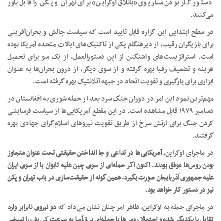
دستور کار بودن سناریوی «باتلاق اوکراین» برای تهران و پکن را قابل باور
می‌کنند.
در سطح ابتدایی این گزاره قابل تایید است که سیاست چالش و بحران‌آفرینی
برای بازیگران رقیب، از دیرهنگام یکی از تاکتیک‌های ایالات متحده آمریکا بوده
است. استراتژیست‌های واشنگتن از این دستورالعمل، از یک سو برای تحمیل
هزینه و تضعیف رقبا بهره گرفته و از سوی دیگر، از درون بحران‌ها به عنوان
ابزاری برای یارگیری و تقویت اتحاد در جبهه آتلانتیک بهره گرفته است.
مهم‌ترین نمود این امر در دوران جنگ سرد بعد از حمله شوری به افغانستان در
دسامبر ۱۹۷۹ قابل مشاهده است. در این مقطع آمریکایی‌ها از سیاست فرسایشی
کردن جنگ برای ارتش سرخ از طریق تقویت نیرو‌های اسلام‌گرای جهادی بهره
گرفتند.
در ماجرای اوکراین،
آمریکایی‌ها در تداعی و جا انداختن حقیقتی تحت عنوان متجاوز
بودن روس‌ها موفق بودند. اکنون اگر حمله‌ای از سوی چین علیه تایوان یا از سوی ایران
علیه جمهوری آذربایجان صورت بگیرد، همین گونه از حقیقت‌سازی در باب تهران و پکن
نیز در دستور کار خواهد بود.
در ماجرای حمله به اوکراین، ظاهر امر چنان نشان می‌داد که
دو نیروی نابرابر وارد
تقابل با یکدیگر شده و احتمالا روس‌ها با حمله‌ای برق‌آسا به سرعت کی‌یف را تسخیر