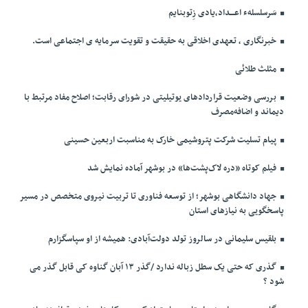
سَرسلسلهء اعـــداد،یادی زِتوبنایم
خبرنگاری ، تعهدی اخلاقی به حقیقت و تقویت سرمایه ی اجتماعی است.
مثلث طلائی
بررسی وضعیت قراردادهای یوتیلیتی در شورای رقابت؛ اصلاح مفاد مرتبط با
دیماند و اضافه‌مصرف
پیام تسلیت شرکت پتروشیمی خارک به مناسبت اربعین حسینی
فیلم کوتاه «دره لاک‌پشت‌ها» در بوشهر آماده نمایش شد
جهاد دانشگاهی بوشهر؛ از توسعه فناوری تا تربیت نیروی متخصص در مسیر
پاسخگویی به نیازهای استان
بلقیس سلیمانی در سالروز تولد دولت‌آبادی: همیشه از او سپاسگزارم
گذری که حتی یک سطل زباله ندارد /گذر ۱۳ آبان گناوه کی قابل گذر می
شود ؟