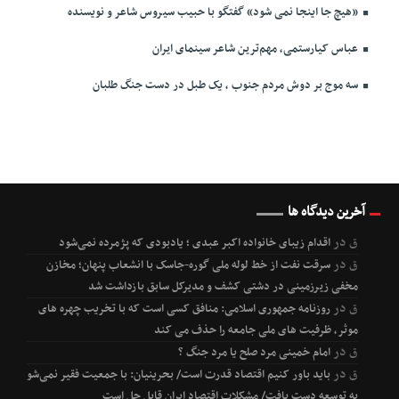
«هیچ جا اینجا نمی شود» گفتگو با حبیب سیروس شاعر و نویسنده
عباس کیارستمی، مهم‌ترین شاعر سینمای ایران
سه موج بر دوش مردم جنوب ، یک طبل در دست جنگ طلبان
آخرین دیدگاه ها
ق
در
اقدام زیبای خانواده اکبر عبدی ؛ یادبودی که پژمرده نمی‌شود
ق
در
سرقت نفت از خط لوله ملی گوره-جاسک با انشعاب پنهان؛ مخازن
مخفی زیرزمینی در دشتی کشف و مدیرکل سابق بازداشت شد
ق
در
روزنامه جمهوری اسلامی: منافق کسی است که با تخریب چهره های
موثر، ظرفیت های ملی جامعه را حذف می کند
ق
در
امام خمینی مرد صلح یا مرد جنگ ؟
ق
در
باید باور کنیم اقتصاد قدرت است/ بحرینیان: با جمعیت فقیر نمی‌شود
به توسعه دست یافت/ مشکلات اقتصاد ایران قابل حل است