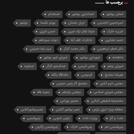
برچسب ها
استان بوشهر
استانداری بوشهر
استخدام
امیرحسین تاجدینی
ایران باستان
بهرام نکیسا
بوشهر
جزیره خارک
جواد غلام نژاد جبری
حسن لاوری
حمید عشایری
خاطرات ظلم آباد
دولت سیزدهم
دکتر اصغر ابراهیمی
دکتر محمد کارگر
سید رضا حسینی
شاهنامه
شهرداری بوشهر
شورای شهر بوشهر
شورای پنجم
عباس کریمی
عبدالرحیم کارگر
عسلویه
علیرضا مشایخ
فردوسی
ماشاالله زنگنه
مجتبی خرم آبادی
مجتمع گاز پارس جنوبی
مجلس شورای اسلامی
مجلس یازدهم
مجید غاله
محمدرضا شفیعی کدکنی
منصور بهرامی
منطقه ویژه انرژی پارس
نصیر بوشهر آنلاین
نصیربوشهرآنلاین
نفت و گاز
وزارت نفت
پارس جنوبی
پتروشیمی
پتروشیمی جم
پتروشیمی خارک
پتروشیمی زاگرس