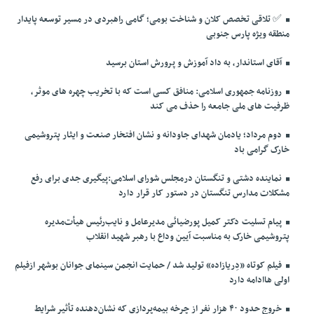
✅️ تلاقی تخصص کلان و شناخت بومی؛ گامی راهبردی در مسیر توسعه پایدار
منطقه ویژه پارس جنوبی
آقای استاندار، به داد آموزش و پرورش استان برسید
روزنامه جمهوری اسلامی: منافق کسی است که با تخریب چهره های موثر،
ظرفیت های ملی جامعه را حذف می کند
دوم مرداد؛ یادمان شهدای جاودانه و نشان افتخار صنعت و ایثار پتروشیمی
خارک گرامی باد
نماینده دشتی و تنگستان درمجلس شورای اسلامی:پیگیری جدی برای رفع
مشکلات مدارس تنگستان در دستور کار قرار دارد
پیام تسلیت دکتر کمیل پورضیائی مدیرعامل و نایب‌رئیس هیأت‌مدیره
پتروشیمی خارک به مناسبت آیین وداع با رهبر شهید انقلاب
فیلم کوتاه «دِریازاده» تولید شد / حمایت انجمن سینمای جوانان بوشهر ازفیلم
اولی هاادامه دارد
خروج حدود ۴۰ هزار نفر از چرخه بیمه‌پردازی که نشان‌دهنده تأثیر شرایط