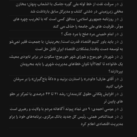
ق
در
سرقت نفت از خط لوله ملی گوره-جاسک با انشعاب پنهان؛ مخازن
مخفی زیرزمینی در دشتی کشف و مدیرکل سابق بازداشت شد
ق
در
روزنامه جمهوری اسلامی: منافق کسی است که با تخریب چهره های
موثر، ظرفیت های ملی جامعه را حذف می کند
ق
در
امام خمینی مرد صلح یا مرد جنگ ؟
ق
در
باید باور کنیم اقتصاد قدرت است/ بحرینیان: با جمعیت فقیر نمی‌شود
به توسعه دست یافت/ مشکلات اقتصاد ایران قابل حل است
ق
در
شهردار خورموج و شورای شهر خورموج؛ سکوت در برابر نابودی معیشت
یک خانواده تا کجا؟آیا تاوان خطاهای مدیریت شهری را باید محرومان
بپردازند؟
ق
در
آقای عارف! «لودر» را استارت بزنید و «دکۀ باج‌گیران» را بر سرشان
خراب کنید
ق
در
افزایش پلکانی حقوق کارمندان؛ رشد ۲۱ تا ۴۳ درصدی با تمرکز بر حقوق
های پایین تر
ق
در
موسی احمدی: ۹ دی نماد پیوند آگاهانه مردم با ولایت و رهبری است
ق
در
عبدالناصر همتی، رئیس کل جدید بانک مرکزی، برنامه‌های خود را برای
مدیریت اقتصادی اعلام کرد