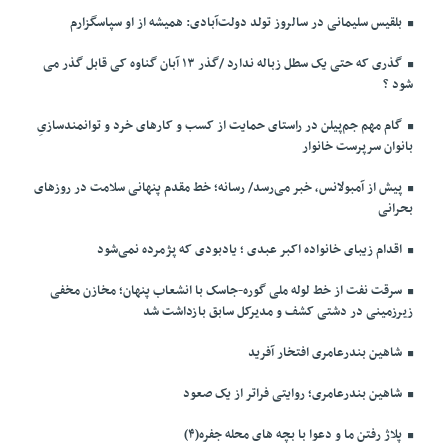
بلقیس سلیمانی در سالروز تولد دولت‌آبادی: همیشه از او سپاسگزارم
گذری که حتی یک سطل زباله ندارد /گذر ۱۳ آبان گناوه کی قابل گذر می
شود ؟
گام مهم جم‌پیلن در راستای حمایت از کسب و کارهای خرد و توانمندسازیِ
بانوان سرپرست خانوار
پیش از آمبولانس، خبر می‌رسد/ رسانه؛ خط مقدم پنهانی سلامت در روزهای
بحرانی
اقدام زیبای خانواده اکبر عبدی ؛ یادبودی که پژمرده نمی‌شود
سرقت نفت از خط لوله ملی گوره-جاسک با انشعاب پنهان؛ مخازن مخفی
زیرزمینی در دشتی کشف و مدیرکل سابق بازداشت شد
شاهین بندرعامری افتخار آفرید
شاهین بندرعامری؛ روایتی فراتر از یک صعود
پلاژ رفتن ما و دعوا با بچه های محله جفره(۴)