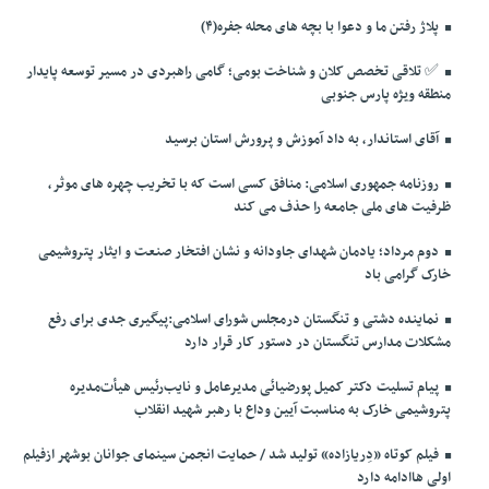
پلاژ رفتن ما و دعوا با بچه های محله جفره(۴)
✅️ تلاقی تخصص کلان و شناخت بومی؛ گامی راهبردی در مسیر توسعه پایدار
منطقه ویژه پارس جنوبی
آقای استاندار، به داد آموزش و پرورش استان برسید
روزنامه جمهوری اسلامی: منافق کسی است که با تخریب چهره های موثر،
ظرفیت های ملی جامعه را حذف می کند
دوم مرداد؛ یادمان شهدای جاودانه و نشان افتخار صنعت و ایثار پتروشیمی
خارک گرامی باد
نماینده دشتی و تنگستان درمجلس شورای اسلامی:پیگیری جدی برای رفع
مشکلات مدارس تنگستان در دستور کار قرار دارد
پیام تسلیت دکتر کمیل پورضیائی مدیرعامل و نایب‌رئیس هیأت‌مدیره
پتروشیمی خارک به مناسبت آیین وداع با رهبر شهید انقلاب
فیلم کوتاه «دِریازاده» تولید شد / حمایت انجمن سینمای جوانان بوشهر ازفیلم
اولی هاادامه دارد