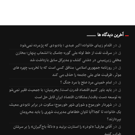
آخرین دیدگاه ها
ق
در
اقدام زیبای خانواده اکبر عبدی ؛ یادبودی که پژمرده نمی‌شود
ق
در
سرقت نفت از خط لوله ملی گوره-جاسک با انشعاب پنهان؛ مخازن
مخفی زیرزمینی در دشتی کشف و مدیرکل سابق بازداشت شد
ق
در
روزنامه جمهوری اسلامی: منافق کسی است که با تخریب چهره های
موثر، ظرفیت های ملی جامعه را حذف می کند
ق
در
امام خمینی مرد صلح یا مرد جنگ ؟
ق
در
باید باور کنیم اقتصاد قدرت است/ بحرینیان: با جمعیت فقیر نمی‌شود
به توسعه دست یافت/ مشکلات اقتصاد ایران قابل حل است
ق
در
شهردار خورموج و شورای شهر خورموج؛ سکوت در برابر نابودی معیشت
یک خانواده تا کجا؟آیا تاوان خطاهای مدیریت شهری را باید محرومان
بپردازند؟
ق
در
آقای عارف! «لودر» را استارت بزنید و «دکۀ باج‌گیران» را بر سرشان
خراب کنید