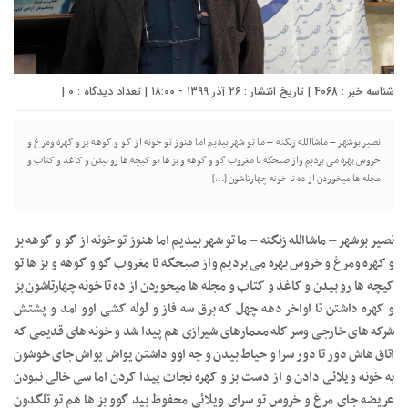
شناسه خبر : 4068 | تاریخ انتشار : ۲۶ آذر ۱۳۹۹ - ۱۸:۰۰ | تعداد دیدگاه :
0
|
نصیر بوشهر – ماشاالله زنگنه – ما تو شهر بیدیم اما هنوز تو خونه از گو و گوهه بز و کهره ومرغ و
خروس بهره می بردیم واز صبحگه تا مغروب گو و گوهه و بز ها تو کیچه ها رو بیدن و کاغذ و کتاب و
مجله ها میخوردن از ده تا خونه چهارتاشون […]
نصیر بوشهر – ماشاالله زنگنه – ما تو شهر بیدیم اما هنوز تو خونه از گو و گوهه بز
و کهره ومرغ و خروس بهره می بردیم واز صبحگه تا مغروب گو و گوهه و بز ها تو
کیچه ها رو بیدن و کاغذ و کتاب و مجله ها میخوردن از ده تا خونه چهارتاشون بز
و کهره داشتن تا اواخر دهه چهل که برق سه فاز و لوله کشی اوو امد و پشتش
شرکه های خارجی وسر کله معمارهای شیرازی هم پیدا شد و خونه های قدیمی که
اتاق هاش دور تا دور سرا و حیاط بیدن و چه اوو داشتن یواش یواش جای خوشون
به خونه ویلائی دادن و از دست بز و کهره نجات پیدا کردن اما سی خالی نبودن
عریضه جای مرغ و خروس تو سرای ویلائی محفوظ بید گوو بز ها هم تو تلگدون