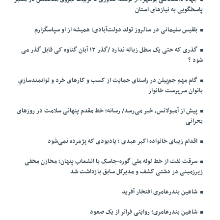
پاسخگویی به نیازهای استان
بلقیس سلیمانی در سالروز تولد دولت‌آبادی: همیشه از او سپاسگزارم
گذری که حتی یک سطل زباله ندارد /گذر ۱۳ آبان گناوه کی قابل گذر می
شود ؟
گام مهم جم‌پیلن در راستای حمایت از کسب و کارهای خرد و توانمندسازیِ
بانوان سرپرست خانوار
پیش از آمبولانس، خبر می‌رسد/ رسانه؛ خط مقدم پنهانی سلامت در روزهای
بحرانی
اقدام زیبای خانواده اکبر عبدی ؛ یادبودی که پژمرده نمی‌شود
سرقت نفت از خط لوله ملی گوره-جاسک با انشعاب پنهان؛ مخازن مخفی
زیرزمینی در دشتی کشف و مدیرکل سابق بازداشت شد
شاهین بندرعامری افتخار آفرید
شاهین بندرعامری؛ روایتی فراتر از یک صعود