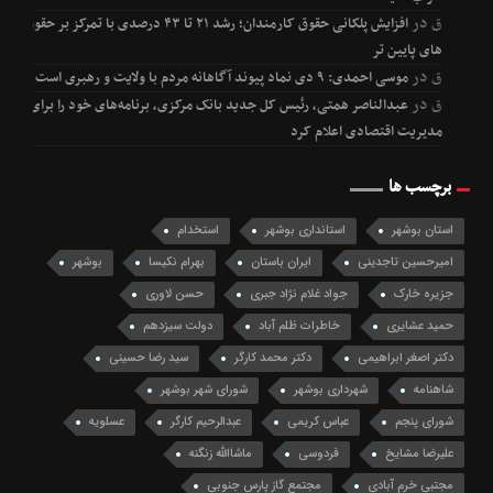
ق
در
افزایش پلکانی حقوق کارمندان؛ رشد ۲۱ تا ۴۳ درصدی با تمرکز بر حقوق
های پایین تر
ق
در
موسی احمدی: ۹ دی نماد پیوند آگاهانه مردم با ولایت و رهبری است
ق
در
عبدالناصر همتی، رئیس کل جدید بانک مرکزی، برنامه‌های خود را برای
مدیریت اقتصادی اعلام کرد
برچسب ها
استان بوشهر
استانداری بوشهر
استخدام
امیرحسین تاجدینی
ایران باستان
بهرام نکیسا
بوشهر
جزیره خارک
جواد غلام نژاد جبری
حسن لاوری
حمید عشایری
خاطرات ظلم آباد
دولت سیزدهم
دکتر اصغر ابراهیمی
دکتر محمد کارگر
سید رضا حسینی
شاهنامه
شهرداری بوشهر
شورای شهر بوشهر
شورای پنجم
عباس کریمی
عبدالرحیم کارگر
عسلویه
علیرضا مشایخ
فردوسی
ماشاالله زنگنه
مجتبی خرم آبادی
مجتمع گاز پارس جنوبی