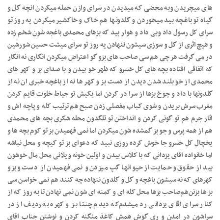
های میچریدن وبه محضی که میدیدن در سرای وازن حمله میکردن انچه گل و
گیاه تو باغچه بید میخوردن و گلدونها هم خاک و خاکشیر میکردن یه روز تو
سرای کل رسول داد وبی داد و هوار بید که بزهای محمدی باغجه شون شخم زده
و هیچ اثری از گل و سوزی سیشون ننهادن یه روز تو سرای میشت حسین شورشین
در می گرفت هر چی هم سی صاحب های بزو گو اعتراض میکردن انگاری نه انگار
که اتفاقی افتاده بچه های کل خسرو که ظهر خو بیدن و با صدای بز و کهر های
محمدی از خو بلند شدن دیدن از دست بز و کهر ها نه از باغچه خبری ان نه از
گلدونها با داد و چوخ بزها از سرا در کردن اما یکیش تو حیاط خلوت قایم کردن
مغرب سرش بریدن و شوی کباب مفصلی زدن صبح هم ترتیب کله و پاچه اش و
اثار جرم هم تو گونی کردن و انداختن تو تلگدون محله شکری بچه های محمدی
هم از همه پرس و جو بز گمشده شون میکردن اما نمی فهمیدن بز تو کوم بچه ها و
یخچال کل خسرو جا خوش کرده روزی نبید که دعوای بز تو کیچه و محل نباشه
اما خانواده اقای یزدانی که با کلاس بیدن و اولین خونه ویلائی محل مال خوشون
بید از حقوق و حمایت از حیوانها گپ میزدن و نمی فهمیدن از دست و بز‌و
کهرهای که نه سبشون باغچه و گل و گلدون ننهاده چه کنند هم نمی خواسن سی
بز ها بزنن‌هم‌صاحب بزها محل کله ای و کمنه ای شون نمی نهادن تا به روز که از
کنار سرای اقای یزدانی رد میشدم‌که دیدم چنتا بز و کهره به ردیف از در
سراشون در امدن و ری گوش همش کاغذ منگنه کردن و نوشتن جناب اقای