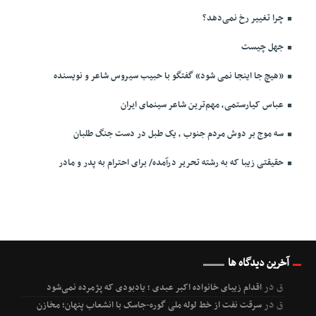
چرا تغییر رخ نمی‌دهد؟
جهل چیست
«هیچ جا اینجا نمی شود» گفتگو با حبیب سیروس شاعر و نویسنده
عباس کیارستمی، مهم‌ترین شاعر سینمای ایران
سه موج بر دوش مردم جنوب ، یک طبل در دست جنگ طلبان
حقیقتی زیبا که به رشته تحریر درآمده/ برای احترام به پدر و مادر
آخرین دیدگاه ها
ق
در
اقدام زیبای خانواده اکبر عبدی ؛ یادبودی که پژمرده نمی‌شود
ق
در
سرقت نفت از خط لوله ملی گوره-جاسک با انشعاب پنهان؛ مخازن