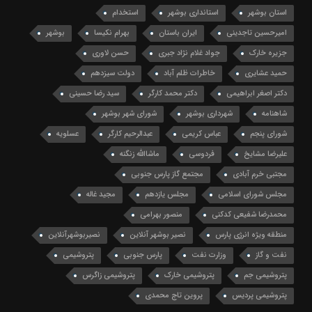
استان بوشهر
استانداری بوشهر
استخدام
امیرحسین تاجدینی
ایران باستان
بهرام نکیسا
بوشهر
جزیره خارک
جواد غلام نژاد جبری
حسن لاوری
حمید عشایری
خاطرات ظلم آباد
دولت سیزدهم
دکتر اصغر ابراهیمی
دکتر محمد کارگر
سید رضا حسینی
شاهنامه
شهرداری بوشهر
شورای شهر بوشهر
شورای پنجم
عباس کریمی
عبدالرحیم کارگر
عسلویه
علیرضا مشایخ
فردوسی
ماشاالله زنگنه
مجتبی خرم آبادی
مجتمع گاز پارس جنوبی
مجلس شورای اسلامی
مجلس یازدهم
مجید غاله
محمدرضا شفیعی کدکنی
منصور بهرامی
منطقه ویژه انرژی پارس
نصیر بوشهر آنلاین
نصیربوشهرآنلاین
نفت و گاز
وزارت نفت
پارس جنوبی
پتروشیمی
پتروشیمی جم
پتروشیمی خارک
پتروشیمی زاگرس
پتروشیمی پردیس
پروین تاج محمدی