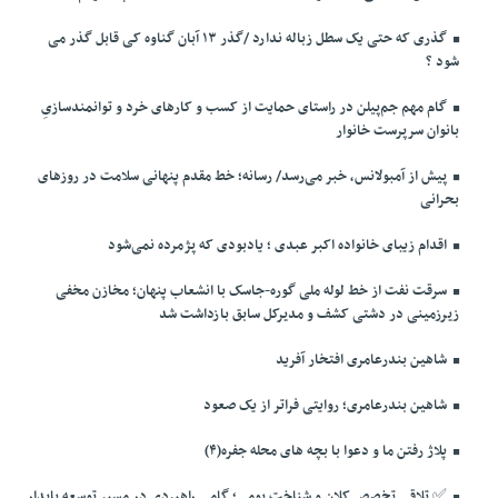
گذری که حتی یک سطل زباله ندارد /گذر ۱۳ آبان گناوه کی قابل گذر می
شود ؟
گام مهم جم‌پیلن در راستای حمایت از کسب و کارهای خرد و توانمندسازیِ
بانوان سرپرست خانوار
پیش از آمبولانس، خبر می‌رسد/ رسانه؛ خط مقدم پنهانی سلامت در روزهای
بحرانی
اقدام زیبای خانواده اکبر عبدی ؛ یادبودی که پژمرده نمی‌شود
سرقت نفت از خط لوله ملی گوره-جاسک با انشعاب پنهان؛ مخازن مخفی
زیرزمینی در دشتی کشف و مدیرکل سابق بازداشت شد
شاهین بندرعامری افتخار آفرید
شاهین بندرعامری؛ روایتی فراتر از یک صعود
پلاژ رفتن ما و دعوا با بچه های محله جفره(۴)
✅️ تلاقی تخصص کلان و شناخت بومی؛ گامی راهبردی در مسیر توسعه پایدار