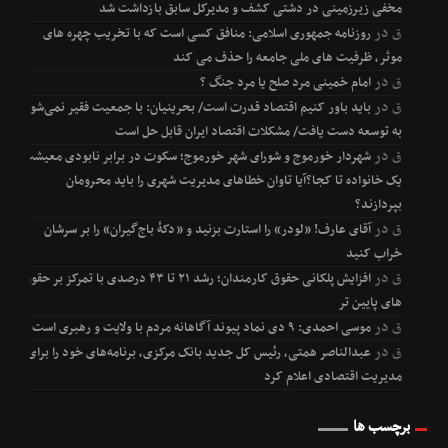
مخفی زیرزمینی در دشتی کشف و مدیرکل سابق بازداشت شد
ق
در
روزنامه جمهوری اسلامی: منافق کسی است که با تخریب چهره های
موثر، ظرفیت های ملی جامعه را حذف می کند
ق
در
امام خمینی مرد صلح یا مرد جنگ ؟
ق
در
باید باور کنیم اقتصاد قدرت است/ بحرینیان: با جمعیت فقیر نمی‌شود
به توسعه دست یافت/ مشکلات اقتصاد ایران قابل حل است
ق
در
شهردار خورموج و شورای شهر خورموج؛ سکوت در برابر نابودی معیشت
یک خانواده تا کجا؟آیا تاوان خطاهای مدیریت شهری را باید محرومان
بپردازند؟
ق
در
آقای عارف! «لودر» را استارت بزنید و «دکۀ باج‌گیران» را بر سرشان
خراب کنید
ق
در
افزایش پلکانی حقوق کارمندان؛ رشد ۲۱ تا ۴۳ درصدی با تمرکز بر حقوق
های پایین تر
ق
در
موسی احمدی: ۹ دی نماد پیوند آگاهانه مردم با ولایت و رهبری است
ق
در
عبدالناصر همتی، رئیس کل جدید بانک مرکزی، برنامه‌های خود را برای
مدیریت اقتصادی اعلام کرد
برچسب ها