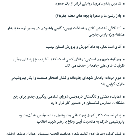
شاهین بندرعامری؛ روایتی فراتر از یک صعود
پلاژ رفتن ما و دعوا با بچه های محله جفره(۴)
✅️ تلاقی تخصص کلان و شناخت بومی؛ گامی راهبردی در مسیر توسعه پایدار
منطقه ویژه پارس جنوبی
آقای استاندار، به داد آموزش و پرورش استان برسید
روزنامه جمهوری اسلامی: منافق کسی است که با تخریب چهره های موثر،
ظرفیت های ملی جامعه را حذف می کند
دوم مرداد؛ یادمان شهدای جاودانه و نشان افتخار صنعت و ایثار پتروشیمی
خارک گرامی باد
نماینده دشتی و تنگستان درمجلس شورای اسلامی:پیگیری جدی برای رفع
مشکلات مدارس تنگستان در دستور کار قرار دارد
پیام تسلیت دکتر کمیل پورضیائی مدیرعامل و نایب‌رئیس هیأت‌مدیره
پتروشیمی خارک به مناسبت آیین وداع با رهبر شهید انقلاب
فیلم کوتاه «دِریازاده» تولید شد / حمایت انجمن سینمای جوانان بوشهر ازفیلم