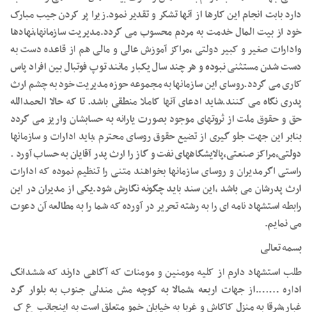
دارد بابت انجام این کارها از آنها تشکر و تقدیر نمود.زیرا پر کردن جیب مبارک
خود از بیت المال خدمت به مردم محسوب می گردد.مدیریت سازمانها،نهادها
وادارات صغیر و کبیر دولتی ،مراکز آموزش عالی و مالی هم از قاعده دست به
دست شدن مستثنی نبوده و هر چند سال یکبار مانند توپ فوتبال بین افراد پاس
کاری می گردد.روسای این سازمانها به مجموعه حوزه مدیریت خود به چشم ارث
پدری نگاه می کنند.شاید ادعای آنها کاملا منطقی باشد. تا که حالا الحمدالله
حق و حقوق ملت از ثروتهای موجود بصورت یارانه به حسابشان واریز می گردد
بنابر این جهت جلو گیری از تضیع حقوق روسای محترم ،باید ادارات و سازمانها
دولتی،مراکز صنعتی،پالایشگاههای نفت و گاز را ارث پدر آقایان به حساب آورد .
راستی اگرمدیران و روسای سازمانها بخواهند متنی را تنظیم نموده که ادارات
ارث پدرشان می باشد ،این سند باید چگونه نگارش شود.یکی از مدیران در این
رابطه استشهاد نامه ای را به رشته تحریر در آورده که شما را به مطالعه آن دعوت
می نمایم.
بسمه تعالی
طلب استشهاد دارم از کلیه مومنین و مومنات که آگاهی دارند که ششدانگ
اداره …….از جهات اربعه ،شمالا به کوچه مش مندلی جنوب به بلوار گرد
غبار،شرقا به منزل کاکاش و غربا به خیابان خمو متعلق است به اینجانب ع ک