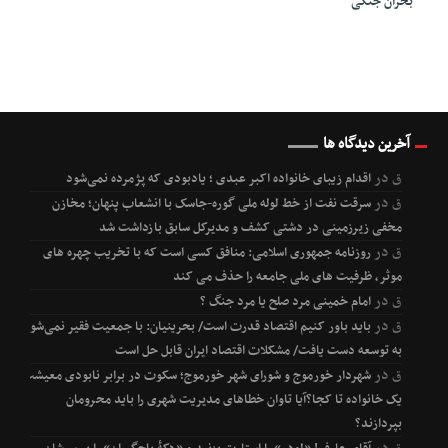
بحران جنگی
آخرین دیدگاه ها
ق
در
اقدام زیبای خانواده اکبر عبدی ؛ یادبودی که پژمرده نمی‌شود
ق
در
سرقت نفت از خط لوله ملی گوره-جاسک با انشعاب پنهان؛ مخازن
مخفی زیرزمینی در دشتی کشف و مدیرکل سابق بازداشت شد
ق
در
روزنامه جمهوری اسلامی: منافق کسی است که با تخریب چهره های
موثر، ظرفیت های ملی جامعه را حذف می کند
ق
در
امام خمینی مرد صلح یا مرد جنگ ؟
ق
در
باید باور کنیم اقتصاد قدرت است/ بحرینیان: با جمعیت فقیر نمی‌شود
به توسعه دست یافت/ مشکلات اقتصاد ایران قابل حل است
ق
در
شهردار خورموج و شورای شهر خورموج؛ سکوت در برابر نابودی معیشت
یک خانواده تا کجا؟آیا تاوان خطاهای مدیریت شهری را باید محرومان
بپردازند؟