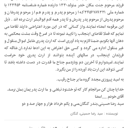
فرزند مرحوم جنت مکان خدر متولد۱۳۳۰ دارنده شماره شناسنامه ۱۲۳۴۵۶ با
شماره ملی ۳۴۵۶۷۸۹۳۲۱که از مرحوم پدرم و پدرم هم از مرحوم پدرشان و
مرحوم پدرش از مرحوم پدر پدرش و تا پدر همه آدم ابوالبشر ارث برده اند . ذیل
این مرقومه امضاء نمایند.واز کسانی که در این مورد اعتراضی دارند تقاضا می
نمایم که فعلا تقاضای اینجانب را تایید نموده تا در اسرع وقت مشت محکمی به
دهان آنها بکوبم.ضمنا لازم به یاد آوری است که ارث پدری شامل اموال منقول و
غیر منقول اداره می گردد و کسی حق اعتراض به این ادعا ندارد.ان شالله که
فرزندان اینجانب در سالهای آینده بتوانند از ارث پدری خود حراست
نمایند.امیدوارم تا آخرین دم وبازدمم جناح ما قدرت در دست داشته باشد تا
کسی نتواند این ارث باد آورده را از من بگیرد.
به امید پیروزی مجدد گروه ما بر جناح رقیب.
خدایا چنان کن سرانجام کار که تو خشنود نباشی و ما ارث پدریمان بمان برسد.
آقای خودم __امضا
سید رضا حسینی،بندر کنگان،سی و یکم خرداد هزار و جهار صد و دو
نویسنده : سید رضا حسینی، کنگان