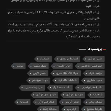
ق
در
آقای عارف! «لودر» را استارت بزنید و «دکۀ باج‌گیران» را بر سرشان
خراب کنید
ق
در
افزایش پلکانی حقوق کارمندان؛ رشد ۲۱ تا ۴۳ درصدی با تمرکز بر حقوق
های پایین تر
ق
در
موسی احمدی: ۹ دی نماد پیوند آگاهانه مردم با ولایت و رهبری است
ق
در
عبدالناصر همتی، رئیس کل جدید بانک مرکزی، برنامه‌های خود را برای
مدیریت اقتصادی اعلام کرد
برچسب ها
استان بوشهر
استانداری بوشهر
استخدام
امیرحسین تاجدینی
ایران باستان
بهرام نکیسا
بوشهر
جزیره خارک
جواد غلام نژاد جبری
حسن لاوری
حمید عشایری
خاطرات ظلم آباد
دولت سیزدهم
دکتر اصغر ابراهیمی
دکتر محمد کارگر
سید رضا حسینی
شاهنامه
شهرداری بوشهر
شورای شهر بوشهر
شورای پنجم
عباس کریمی
عبدالرحیم کارگر
عسلویه
علیرضا مشایخ
فردوسی
ماشاالله زنگنه