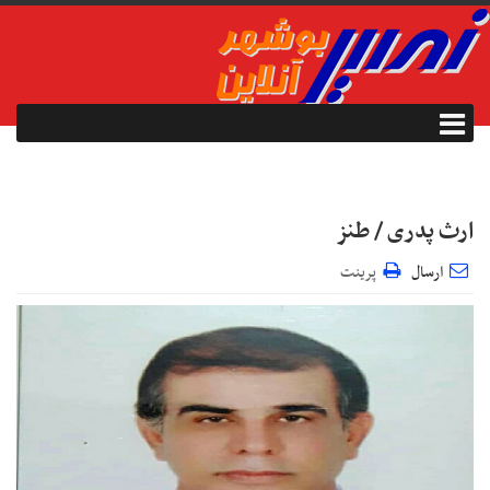
ارث پدری / طنز
ارسال
پرینت