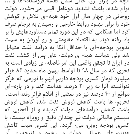
آنچه در بازار ارز، خالی شدن قفسه فروشگاه¬ها و …
توام شده، باعث تشدید دوعامل قبلی می¬شود. دولت
روحانی در چهار سال اول خود همه¬ی تلاش و کوشش
خود را برای بهبود روابط خارجی و رسیدن به برجام صرف
کرد اما هنگامی که در این دوره تمام دستاوردهایش را بر
باد رفته دید، به اقتصاد مقاومتی و رو آوردن به سمت
تدوین بودجه¬ای با حداقل اتکا به درآمد نفت متمایل
شد ولی همانند همه¬ی دولت¬های پس از کشف نفت
در ایران تا تجقق واقعی این امر فاصله¬ی زیادی است به
نحوی که در سال ۹۸ تا اواسط بهمن ماه حدود ۸۶ هزار
میلیارد تومان کسری بودجه داریم آنهم با تورمی که هرگز
نتوانسته آنرا به زیر ۲۰ درصد هدایت کند و در پاره¬ای
مواقع از ۴۰ درصد نیز در بعضی از اقلام فراتر رفته است.
تحریم¬ها باعث کاهش فروش نفت شد، کاهش فروش
باعث کاهش درآمدهای دولت گردیده و از آنجایی که
سیستم مالیاتی دولت نیز چندان دقیق و روبراه نیست، با
کسری بودجه روبرو می¬گردد. این کسری سبب کاهش
هزینه¬های عمرانی دولت می¬شود و نتیجه¬ی آن