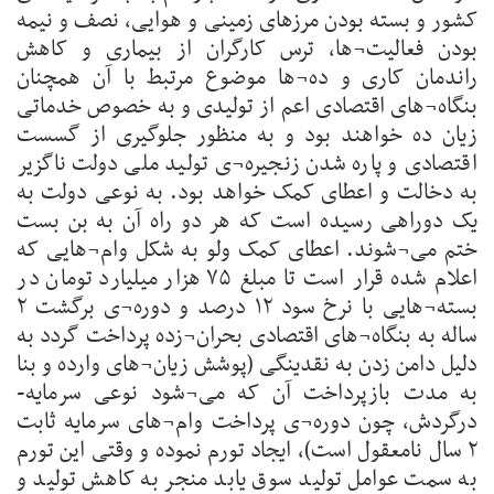
کشور و بسته بودن مرزهای زمینی و هوایی، نصف و نیمه
بودن فعالیت¬ها، ترس کارگران از بیماری و کاهش
راندمان کاری و ده¬ها موضوع مرتبط با آن همچنان
بنگاه¬های اقتصادی اعم از تولیدی و به خصوص خدماتی
زیان ده خواهند بود و به منظور جلوگیری از گسست
اقتصادی و پاره شدن زنجیره¬ی تولید ملی دولت ناگزیر
به دخالت و اعطای کمک خواهد بود. به نوعی دولت به
یک دوراهی رسیده است که هر دو راه آن به بن بست
ختم می¬شوند. اعطای کمک ولو به شکل وام¬هایی که
اعلام شده قرار است تا مبلغ ۷۵ هزار میلیارد تومان در
بسته¬هایی با نرخ سود ۱۲ درصد و دوره¬ی برگشت ۲
ساله به بنگاه¬های اقتصادی بحران¬زده پرداخت گردد به
دلیل دامن زدن به نقدینگی (پوشش زیان¬های وارده و بنا
به مدت بازپرداخت آن که می¬شود نوعی سرمایه-
درگردش، چون دوره¬ی پرداخت وام¬های سرمایه ثابت
۲ سال نامعقول است)، ایجاد تورم نموده و وقتی این تورم
به سمت عوامل تولید سوق یابد منجر به کاهش تولید و