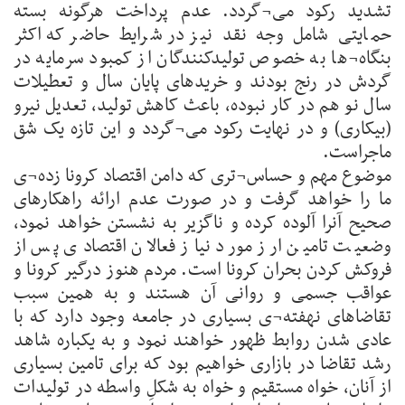
تشدید رکود می¬گردد. عدم پرداخت هرگونه بسته
حمایتی شامل وجه نقد نیز در شرایط حاضر که اکثر
بنگاه¬ها به خصوص تولیدکنندگان از کمبود سرمایه در
گردش در رنج بودند و خریدهای پایان سال و تعطیلات
سال نو هم در کار نبوده، باعث کاهش تولید، تعدیل نیرو
(بیکاری) و در نهایت رکود می¬گردد و این تازه یک شق
ماجراست.
موضوع مهم و حساس¬تری که دامن اقتصاد کرونا زده¬ی
ما را خواهد گرفت و در صورت عدم ارائه راهکارهای
صحیح آنرا آلوده کرده و ناگزیر به نشستن خواهد نمود،
وضعیت تامین ارز مورد نیاز فعالان اقتصادی پس از
فروکش کردن بحران کرونا است. مردم هنوز درگیر کرونا و
عواقب جسمی و روانی آن هستند و به همین سبب
تقاضاهای نهفته¬ی بسیاری در جامعه وجود دارد که با
عادی شدن روابط ظهور خواهند نمود و به یکباره شاهد
رشد تقاضا در بازاری خواهیم بود که برای تامین بسیاری
از آنان، خواه مستقیم و خواه به شکلِ واسطه در تولیدات