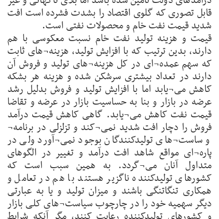
درآمدهای دولت تامین شده باشد اما بلای ناگهانی و غیر
قابل تصوری که گلوی اقتصاد را بشدت فشرده است افت
شدید قیمت نفت خام و محصولات نفتی است.
قیمت و هزینه تولید نفت خام نسبت معکوسی با هم
دارند، بدین ترتیب که با افزایش تولید، هزینه¬های ثابت
که سهم عمده¬ای در کل هزینه¬های تولید و فروش آن
دارند در تعداد بیشتری سرشکن شده و هزینه هر بشکه
کاهش می¬یابد اما با افزایش تولید و فروش بدلیل رشد
عرضه در بازار و بنا به حساسیت بازار در عرضه و تقاضا
قیمت نفت کاهش می¬یابد. گاهی کاهش قیمت درآمد
فروش را دچار افت شدید نمی¬کند و تزلزلی در برنامه¬
و ساست¬های تولیدکنندگان بوجود نمی¬آورد ولی در
پاره¬ای مواقع شاهد افت درآمد و تغییر در الگوهای
متداول آنان می¬گردد. به همین سبب است که
کشورهای تولیدکننده ناگزیر هستند با هم در تعامل و
همکاری تنگاتنگی باشند و میزان تولید و یا به عبارتی
دیگر سهمیه خود را در چارچوب سیاست¬های کلی بازار
و کشورهای تولیدکننده رعایت کنند، مگر آنکه شرایط