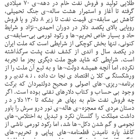
طلایی تولید و فروش نفت خام در دهه¬ی ۷۰ میلادی
گرفته تا آغاز و استمرار هشت ساله¬ی جنگ تحمیلی،
کاهش بی سابقه¬ی قیمت نفت تا زیر ۸ دلار و یا فروش
رویایی بالای یکصد دلار در دوران احمدی¬نژاد و شرایط
حاد و بسیار خاص تحریم¬ها و رکود تورمی بی-سابقه¬ی
کنونی، تنها بخش کوچکی از شرایطی است که ملت ایران
در یکصد سال و اندی از کشف نفت پشت سرگذاشته
است. شرایطی که شاید هیچ ملت دیگری بجز ما تجربه
نکرده، اما آنچه همیشه دولت¬ها و به تبع آن ملت را از
ورشکستگی کلان اقتصادی نجات داده، نه تدبیر و
برنامه¬ریزی¬های اصولی و صحیح دولتمردان که برکت
وجود بی حساب و کتاب دلارهای نفتی بوده است. اگر
چه فروش نفت خام به بهای هر بشکه تا ۱۳۰ دلار در
دستان مردی که معجزه¬ی هاله¬ی نور درو سرش را باور
داشت مملکت را گلستان نکرد و تبدیل به اختلاس¬های
نجومی و گم شدن دکل¬ها شد، اما رکود تورمی ناشی از
کاغذ پاره نامیدن قطعنامه¬های پیاپی و تحریم¬های