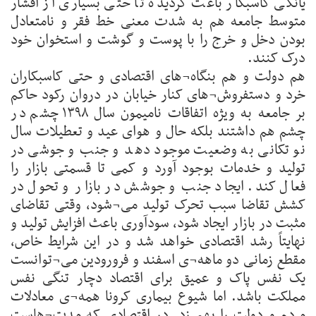
یانگی کاسبکار باعث گردیده تا حتی بسیاری از اقشار
متوسط جامعه هم به شدت معنی خط فقر و نامتعادل
بودن دخل و خرج را با پوست و گوشت و استخوان خود
درک کنند.
هم دولت و هم بنگاه¬های اقتصادی و حتی کاسبکاران
خرد و دستفروش¬های کنار خیابان در دروان رکود حاکم
بر جامعه به ویژه اتفاقات نامیمون سال ۱۳۹۸ چشم در
چشم هم داشتند بلکه حال و هوای عید و تعطیلات سال
نو تکانی به وضعیت موجود دهد و جنب و جوشی در
تولید و خدمات بوجود آورد و کمی تا قسمتی بازار را
فعال کند. ایجاد جنب و جوشش در بازار و تحول در
کشش تقاضا سبب تحرک تولید می¬شود، وقتی تقاضای
مثبت در بازار ایجاد شود، سودآوری باعث افزایش تولید و
نهایتاً رشد اقتصادی خواهد شد و در این شرایط خاص،
مقطع زمانی دو ماهه¬ی اسفند و فرورودین می¬توانست
یک نفس پاک و عمیق برای اقتصاد دچار تنگی نفس
مملکت باشد. اما شیوع بیماری کرونا همه¬ی معادلات
مردم و دولت را بهم زد. در اقتصادی که مدت¬هاست