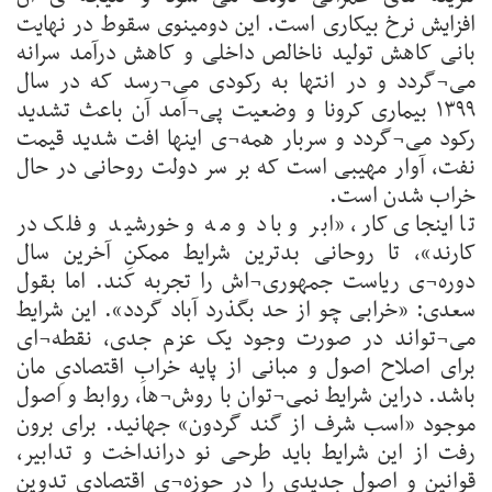
افزایش نرخ بیکاری است. این دومینوی سقوط در نهایت
بانی کاهش تولید ناخالص داخلی و کاهش درآمد سرانه
می¬گردد و در انتها به رکودی می¬رسد که در سال
۱۳۹۹ بیماری کرونا و وضعیت پی¬آمد آن باعث تشدید
رکود می¬گردد و سربار همه¬ی اینها افت شدید قیمت
نفت، آوار مهیبی است که بر سر دولت روحانی در حال
خراب شدن است.
تا اینجای کار، «ابر و باد و مه و خورشید و فلک در
کارند»، تا روحانی بدترین شرایط ممکنِ آخرین سال
دوره¬ی ریاست جمهوری¬اش را تجربه کند. اما بقول
سعدی: «خرابی چو از حد بگذرد آباد گردد». این شرایط
می¬تواند در صورت وجود یک عزم جدی، نقطه¬ای
برای اصلاح اصول و مبانی از پایه خرابِ اقتصادیِ مان
باشد. دراین شرایط نمی¬توان با روش¬ها، روابط و اصول
موجود «اسب شرف از گند گردون» جهانید. برای برون
رفت از این شرایط باید طرحی نو درانداخت و تدابیر،
قوانین و اصول جدیدی را در حوزه¬ی اقتصادی تدوین