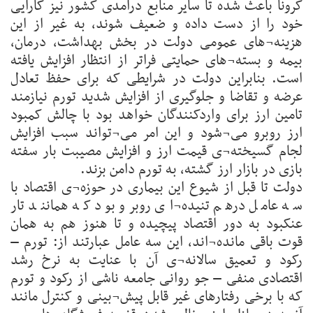
کرونا باعث شده تا سایر منابع درآمدی کشور نیز کارایی
خود را از دست داده و ضعیف شوند، به غیر از این
هزینه¬های عمومی دولت در بخش بهداشت، درمان،
بیمه و بسته¬های حمایتی فراتر از انتظار افزایش یافته
است. بنابراین دولت در شرایطی که برای حفظ تعادل
عرضه و تقاضا و جلوگیری از افزایش شدید تورم نیازمند
تامین ارز برای واردکنندگان خواهد بود با چالش کمبود
ارز روبرو می¬شود و این امر می¬تواند سبب افزایش
لجام گسیخته¬ی قیمت ارز و افزایش مصیبت بار سفته
بازی در بازار ارز گشته، به تورم دامن بزند.
دولت تا قبل از شیوع این بیماری در حوزه¬ی اقتصاد با
سه عامل درهم تنیده¬ای روبرو بود که همانند تار
عنکبود به دور اقتصاد پیچیده و تا هنوز هم به همان
قوت باقی مانده¬اند، این سه عامل عبارتند از: تورم –
رکود و تعمیق سالانه¬ی آن با عنایت به نرخ رشد
اقتصادی منفی – جو روانی جامعه ناشی از رکود و تورم
که با برخی رفتارهای غیر قابل پیش¬بینی و کنترل مانند