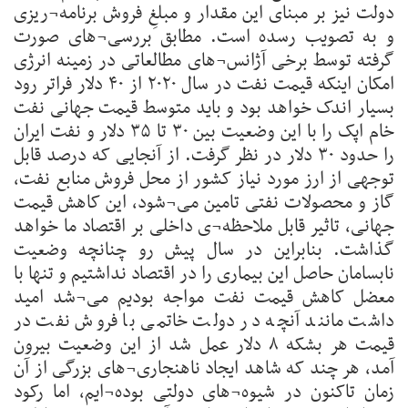
دولت نیز بر مبنای این مقدار و مبلغِ فروش برنامه¬ریزی
و به تصویب رسده است. مطابق بررسی¬های صورت
گرفته توسط برخی آژانس¬های مطالعاتی در زمینه انرژی
امکان اینکه قیمت نفت در سال ۲۰۲۰ از ۴۰ دلار فراتر رود
بسیار اندک خواهد بود و باید متوسط قیمت جهانی نفت
خام اپک را با این وضعیت بین ۳۰ تا ۳۵ دلار و نفت ایران
را حدود ۳۰ دلار در نظر گرفت. از آنجایی که درصد قابل
توجهی از ارز مورد نیاز کشور از محل فروش منابع نفت،
گاز و محصولات نفتی تامین می¬شود، این کاهش قیمت
جهانی، تاثیر قابل ملاحظه¬ی داخلی بر اقتصاد ما خواهد
گذاشت. بنابراین در سال پیش رو چنانچه وضعیت
نابسامان حاصل این بیماری را در اقتصاد نداشتیم و تنها با
معضل کاهش قیمت نفت مواجه بودیم می¬شد امید
داشت مانند آنچه در دولت خاتمی با فروش نفت در
قیمت هر بشکه ۸ دلار عمل شد از این وضعیت بیرون
آمد، هر چند که شاهد ایجاد ناهنجاری¬های بزرگی از آن
زمان تاکنون در شیوه¬های دولتی بوده¬ایم، اما رکود