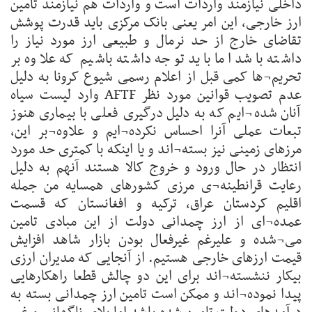
داخلی نیازمند واردات است و واردات هم نیازمند تامین
ارز خارجی، این امر یعنی بانک مرکزی باید قدرت پوشش
تقاضای خارج از حد نرمال و طبیعی ارز مورد نیاز را
داشته باشد اما باید توجه داشته باشیم که علاوه بر
تحریم¬ها کمی قبل از اعلام رسمی شیوع کرونا به دلیل
عدم تصویب قوانین مورد نظر AFTF وارد لیست سیاه
آنان شده¬ایم که به دلیل درگیری فعلی با بیماری هنوز
تبعات عملی آنرا احساس نکرده¬ایم و علاوه¬بر این،
مرزهای زمینی نیز بسته¬اند و یا اینکه با کمتری حد مورد
انتظار در حال ورود و خروج کالا هستند آنهم به دلیل
رعایت قرانطینه¬ی مرزی کشورهای همسایه من جمله
اقلیم کردستان عراق، ترکیه و افغانستان که قسمت
عمده¬ای از ارز چمدانی دولت از این مبادی تامین
می¬شده و علیرغم غیرفعال بودن بازار شاهد افزایش
قیمت ارزهای خارجی هستیم. از آنجایی که مدیران ارزی
بیکار ننشسته¬اند برای این دو چالش قطعا راهکارهایی
پیدا نموده¬اند و ممکن است تامین ارز چمدانی بسته به