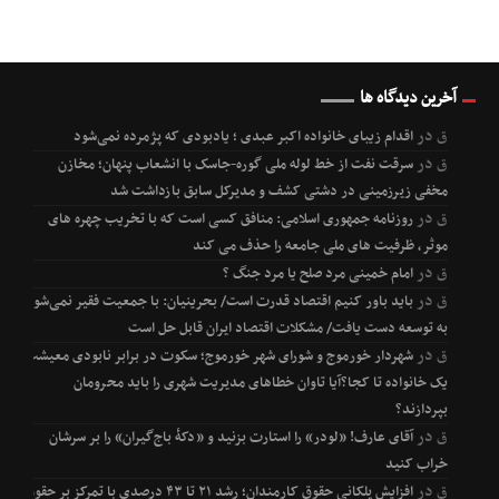
آخرین دیدگاه ها
ق
در
اقدام زیبای خانواده اکبر عبدی ؛ یادبودی که پژمرده نمی‌شود
ق
در
سرقت نفت از خط لوله ملی گوره-جاسک با انشعاب پنهان؛ مخازن
مخفی زیرزمینی در دشتی کشف و مدیرکل سابق بازداشت شد
ق
در
روزنامه جمهوری اسلامی: منافق کسی است که با تخریب چهره های
موثر، ظرفیت های ملی جامعه را حذف می کند
ق
در
امام خمینی مرد صلح یا مرد جنگ ؟
ق
در
باید باور کنیم اقتصاد قدرت است/ بحرینیان: با جمعیت فقیر نمی‌شود
به توسعه دست یافت/ مشکلات اقتصاد ایران قابل حل است
ق
در
شهردار خورموج و شورای شهر خورموج؛ سکوت در برابر نابودی معیشت
یک خانواده تا کجا؟آیا تاوان خطاهای مدیریت شهری را باید محرومان
بپردازند؟
ق
در
آقای عارف! «لودر» را استارت بزنید و «دکۀ باج‌گیران» را بر سرشان
خراب کنید
ق
در
افزایش پلکانی حقوق کارمندان؛ رشد ۲۱ تا ۴۳ درصدی با تمرکز بر حقوق