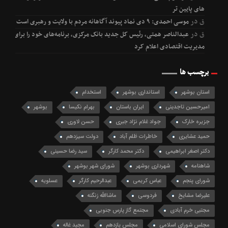
های پایین تر
ق
در
موسی احمدی: ۹ دی نماد پیوند آگاهانه مردم با ولایت و رهبری است
ق
در
عبدالناصر همتی، رئیس کل جدید بانک مرکزی، برنامه‌های خود را برای
مدیریت اقتصادی اعلام کرد
برچسب ها
استان بوشهر
استانداری بوشهر
استخدام
امیرحسین تاجدینی
ایران باستان
بهرام نکیسا
بوشهر
جزیره خارک
جواد غلام نژاد جبری
حسن لاوری
حمید عشایری
خاطرات ظلم آباد
دولت سیزدهم
دکتر اصغر ابراهیمی
دکتر محمد کارگر
سید رضا حسینی
شاهنامه
شهرداری بوشهر
شورای شهر بوشهر
شورای پنجم
عباس کریمی
عبدالرحیم کارگر
عسلویه
علیرضا مشایخ
فردوسی
ماشاالله زنگنه
مجتبی خرم آبادی
مجتمع گاز پارس جنوبی
مجلس شورای اسلامی
مجلس یازدهم
مجید غاله