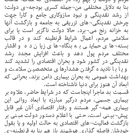
بنا به دلایل مختلفی من¬جمله کسری بودجه¬ی دولت؛
از رشد نقدینگی و نبود سازوکاری جامع و کارا جهت
چرخش نقدینگی¬های تزریقی به جامعه و بازگشت آنها
به خزانه رنج می¬برد، حالا دولت ناگزیر است یا برای
سلامتی مردم، اعمال شرایط قرنطینه کند و در قالب
بسته¬های حمایتی به بنگاه¬های زیان ده و اقشار
مختلف مردم پول دهد و باعث افزایش مجدد رشد
نقدینگی در کشور شود و بحران اقتصادی را تشدید کند
و یا با نادیده گرفتن هشدارهای متخصصین سلامت و
بهداشت عمومی به بحران بیماری دامن بزند، بحرانی که
ابعاد آن هنوز برای دنیا ناشناخته است.
قسمت بد ماجرا اینجاست که در شرایط حاضر، علاوه بر
بیماری جسمی، مردم درگیر مبارزه با ابعاد روانی این
بیماری همه¬گیر هستند و رفتار اقتصادی آنان غیر قابل
پیش¬بینی است، حتی با اعلام دستور دولت مبنی بر
بازگشت فعالیت¬های اقتصادی به حالت اولیه و یا بقول
خودشان فاصله گذاری هوشمند باز هم بنا به قرنطینه¬ی