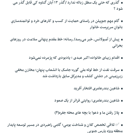
گذری که حتی یک سطل زباله ندارد /گذر ۱۳ آبان گناوه کی قابل گذر می
شود ؟
گام مهم جم‌پیلن در راستای حمایت از کسب و کارهای خرد و توانمندسازیِ
بانوان سرپرست خانوار
پیش از آمبولانس، خبر می‌رسد/ رسانه؛ خط مقدم پنهانی سلامت در روزهای
بحرانی
اقدام زیبای خانواده اکبر عبدی ؛ یادبودی که پژمرده نمی‌شود
سرقت نفت از خط لوله ملی گوره-جاسک با انشعاب پنهان؛ مخازن مخفی
زیرزمینی در دشتی کشف و مدیرکل سابق بازداشت شد
شاهین بندرعامری افتخار آفرید
شاهین بندرعامری؛ روایتی فراتر از یک صعود
پلاژ رفتن ما و دعوا با بچه های محله جفره(۴)
✅️ تلاقی تخصص کلان و شناخت بومی؛ گامی راهبردی در مسیر توسعه پایدار
منطقه ویژه پارس جنوبی