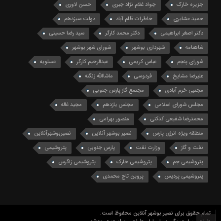
جزیره خارک
جواد غلام نژاد جبری
حسن لاوری
حمید عشایری
خاطرات ظلم آباد
دولت سیزدهم
دکتر اصغر ابراهیمی
دکتر محمد کارگر
سید رضا حسینی
شاهنامه
شهرداری بوشهر
شورای شهر بوشهر
شورای پنجم
عباس کریمی
عبدالرحیم کارگر
عسلویه
علیرضا مشایخ
فردوسی
ماشاالله زنگنه
مجتبی خرم آبادی
مجتمع گاز پارس جنوبی
مجلس شورای اسلامی
مجلس یازدهم
مجید غاله
محمدرضا شفیعی کدکنی
منصور بهرامی
منطقه ویژه انرژی پارس
نصیر بوشهر آنلاین
نصیربوشهرآنلاین
نفت و گاز
وزارت نفت
پارس جنوبی
پتروشیمی
پتروشیمی جم
پتروشیمی خارک
پتروشیمی زاگرس
پتروشیمی پردیس
پروین تاج محمدی
تمام حقوق برای نصیر بوشهر آنلاین محفوظ است.