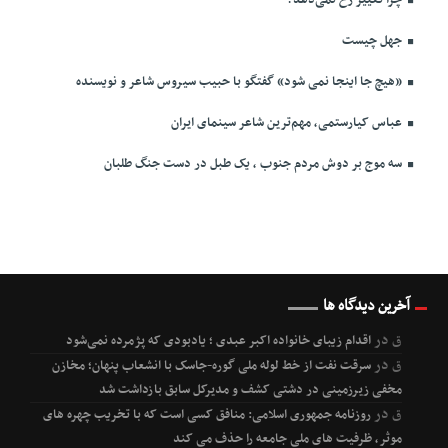
جهل چیست
«هیچ جا اینجا نمی شود» گفتگو با حبیب سیروس شاعر و نویسنده
عباس کیارستمی، مهم‌ترین شاعر سینمای ایران
سه موج بر دوش مردم جنوب ، یک طبل در دست جنگ طلبان
آخرین دیدگاه ها
ق
در
اقدام زیبای خانواده اکبر عبدی ؛ یادبودی که پژمرده نمی‌شود
ق
در
سرقت نفت از خط لوله ملی گوره-جاسک با انشعاب پنهان؛ مخازن
مخفی زیرزمینی در دشتی کشف و مدیرکل سابق بازداشت شد
ق
در
روزنامه جمهوری اسلامی: منافق کسی است که با تخریب چهره های
موثر، ظرفیت های ملی جامعه را حذف می کند