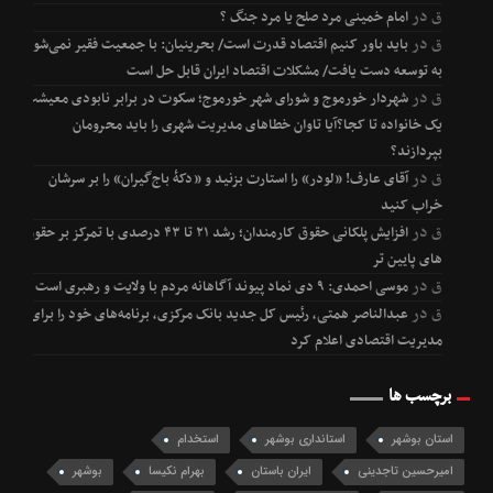
ق
در
امام خمینی مرد صلح یا مرد جنگ ؟
ق
در
باید باور کنیم اقتصاد قدرت است/ بحرینیان: با جمعیت فقیر نمی‌شود
به توسعه دست یافت/ مشکلات اقتصاد ایران قابل حل است
ق
در
شهردار خورموج و شورای شهر خورموج؛ سکوت در برابر نابودی معیشت
یک خانواده تا کجا؟آیا تاوان خطاهای مدیریت شهری را باید محرومان
بپردازند؟
ق
در
آقای عارف! «لودر» را استارت بزنید و «دکۀ باج‌گیران» را بر سرشان
خراب کنید
ق
در
افزایش پلکانی حقوق کارمندان؛ رشد ۲۱ تا ۴۳ درصدی با تمرکز بر حقوق
های پایین تر
ق
در
موسی احمدی: ۹ دی نماد پیوند آگاهانه مردم با ولایت و رهبری است
ق
در
عبدالناصر همتی، رئیس کل جدید بانک مرکزی، برنامه‌های خود را برای
مدیریت اقتصادی اعلام کرد
برچسب ها
استان بوشهر
استانداری بوشهر
استخدام
امیرحسین تاجدینی
ایران باستان
بهرام نکیسا
بوشهر