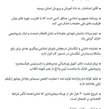
آقای استاندار، به داد آموزش و پرورش استان برسید
روزنامه جمهوری اسلامی: منافق کسی است که با تخریب چهره های موثر،
ظرفیت های ملی جامعه را حذف می کند
دوم مرداد؛ یادمان شهدای جاودانه و نشان افتخار صنعت و ایثار پتروشیمی
خارک گرامی باد
نماینده دشتی و تنگستان درمجلس شورای اسلامی:پیگیری جدی برای رفع
مشکلات مدارس تنگستان در دستور کار قرار دارد
پیام تسلیت دکتر کمیل پورضیائی مدیرعامل و نایب‌رئیس هیأت‌مدیره
پتروشیمی خارک به مناسبت آیین وداع با رهبر شهید انقلاب
فیلم کوتاه «دِریازاده» تولید شد / حمایت انجمن سینمای جوانان بوشهر ازفیلم
اولی هاادامه دارد
خروج حدود ۴۰ هزار نفر از چرخه بیمه‌پردازی که نشان‌دهنده تأثیر شرایط
اقتصادی بر اشتغال است.
چرا تغییر رخ نمی‌دهد؟