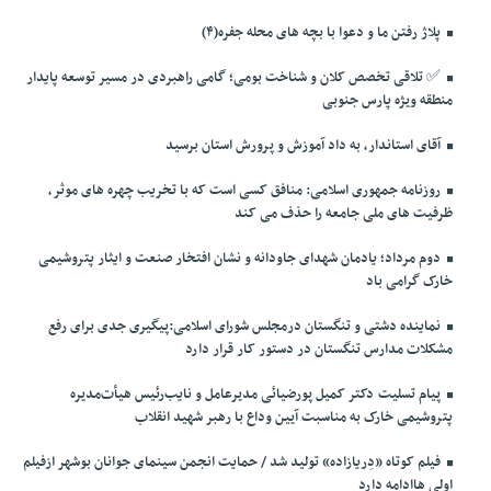
پلاژ رفتن ما و دعوا با بچه های محله جفره(۴)
✅️ تلاقی تخصص کلان و شناخت بومی؛ گامی راهبردی در مسیر توسعه پایدار
منطقه ویژه پارس جنوبی
آقای استاندار، به داد آموزش و پرورش استان برسید
روزنامه جمهوری اسلامی: منافق کسی است که با تخریب چهره های موثر،
ظرفیت های ملی جامعه را حذف می کند
دوم مرداد؛ یادمان شهدای جاودانه و نشان افتخار صنعت و ایثار پتروشیمی
خارک گرامی باد
نماینده دشتی و تنگستان درمجلس شورای اسلامی:پیگیری جدی برای رفع
مشکلات مدارس تنگستان در دستور کار قرار دارد
پیام تسلیت دکتر کمیل پورضیائی مدیرعامل و نایب‌رئیس هیأت‌مدیره
پتروشیمی خارک به مناسبت آیین وداع با رهبر شهید انقلاب
فیلم کوتاه «دِریازاده» تولید شد / حمایت انجمن سینمای جوانان بوشهر ازفیلم
اولی هاادامه دارد