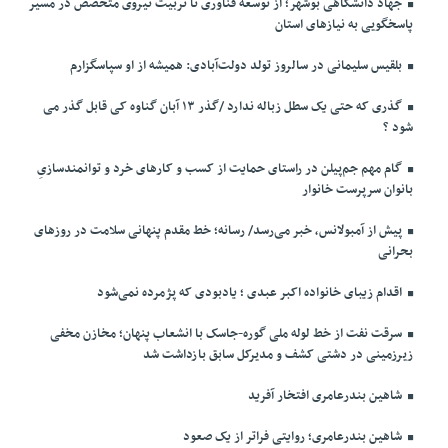
جهاد دانشگاهی بوشهر؛ از توسعه فناوری تا تربیت نیروی متخصص در مسیر
پاسخگویی به نیازهای استان
بلقیس سلیمانی در سالروز تولد دولت‌آبادی: همیشه از او سپاسگزارم
گذری که حتی یک سطل زباله ندارد /گذر ۱۳ آبان گناوه کی قابل گذر می
شود ؟
گام مهم جم‌پیلن در راستای حمایت از کسب و کارهای خرد و توانمندسازیِ
بانوان سرپرست خانوار
پیش از آمبولانس، خبر می‌رسد/ رسانه؛ خط مقدم پنهانی سلامت در روزهای
بحرانی
اقدام زیبای خانواده اکبر عبدی ؛ یادبودی که پژمرده نمی‌شود
سرقت نفت از خط لوله ملی گوره-جاسک با انشعاب پنهان؛ مخازن مخفی
زیرزمینی در دشتی کشف و مدیرکل سابق بازداشت شد
شاهین بندرعامری افتخار آفرید
شاهین بندرعامری؛ روایتی فراتر از یک صعود