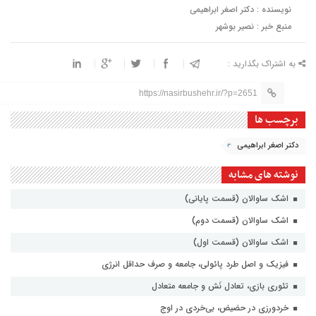
نویسنده : دکتر اصغر ابراهیمی
منبع خبر : نصیر بوشهر
به اشتراک بگذارید :
https://nasirbushehr.ir/?p=2651
برچسب ها
دکتر اصغر ابراهیمی
نوشته های مشابه
اشک ساوالان (قسمت پایانی)
اشک ساوالان (قسمت دوم)
اشک ساوالان (قسمت اول)
فیزیک و اصل طرد پائولی، جامعه و صرف حداقل انرژی
تئوری بازی، تعادل نَش و جامعه متعادل
خردورزی در حضیض، بی‌خردی در اوج