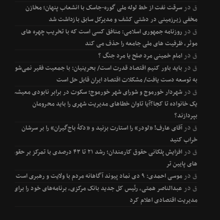
ق
در
سرقت نفت از خط لوله ملی گوره-جاسک با انشعاب پنهان؛ مخازن
مخفی زیرزمینی در دشتی کشف و مدیرکل سابق بازداشت شد
ق
در
روزنامه جمهوری اسلامی: منافق کسی است که با تخریب چهره های
موثر، ظرفیت های ملی جامعه را حذف می کند
ق
در
امام خمینی مرد صلح یا مرد جنگ ؟
ق
در
باید باور کنیم اقتصاد قدرت است/ بحرینیان: با جمعیت فقیر نمی‌شود
به توسعه دست یافت/ مشکلات اقتصاد ایران قابل حل است
ق
در
شهردار خورموج و شورای شهر خورموج؛ سکوت در برابر نابودی معیشت
یک خانواده تا کجا؟آیا تاوان خطاهای مدیریت شهری را باید محرومان
بپردازند؟
ق
در
آقای عارف! «لودر» را استارت بزنید و «دکۀ باج‌گیران» را بر سرشان
خراب کنید
ق
در
افزایش پلکانی حقوق کارمندان؛ رشد ۲۱ تا ۴۳ درصدی با تمرکز بر حقوق
های پایین تر
ق
در
موسی احمدی: ۹ دی نماد پیوند آگاهانه مردم با ولایت و رهبری است
ق
در
عبدالناصر همتی، رئیس کل جدید بانک مرکزی، برنامه‌های خود را برای
مدیریت اقتصادی اعلام کرد