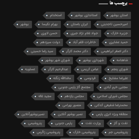
برچسب ها
استان بوشهر
استانداری بوشهر
استخدام
امیرحسین تاجدینی
ایران باستان
بهرام نکیسا
بوشهر
جزیره خارک
جواد غلام نژاد جبری
حسن لاوری
حمید عشایری
خاطرات ظلم آباد
دولت سیزدهم
دکتر اصغر ابراهیمی
دکتر محمد کارگر
سید رضا حسینی
شاهنامه
شهرداری بوشهر
شورای شهر بوشهر
شورای پنجم
عباس کریمی
عبدالرحیم کارگر
عسلویه
علیرضا مشایخ
فردوسی
ماشاالله زنگنه
مجتبی خرم آبادی
مجتمع گاز پارس جنوبی
مجلس شورای اسلامی
مجلس یازدهم
مجید غاله
محمدرضا شفیعی کدکنی
منصور بهرامی
منطقه ویژه انرژی پارس
نصیر بوشهر آنلاین
نصیربوشهرآنلاین
نفت و گاز
وزارت نفت
پارس جنوبی
پتروشیمی
پتروشیمی جم
پتروشیمی خارک
پتروشیمی زاگرس