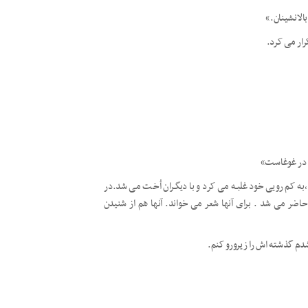
لانشینان.»
رار می کرد.
و در غوغاست»
 کم رویی خود غلبـه می کرد و با دیگـران اُخـت می شد.در
ضر می شد . برای آنها شعر می خواند. آنها هم از شنیدن
 شدم گذشته اش را زیرورو کنم.