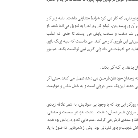
 نفری که کار می کرد شرایط متفاوتی داشت. بقیه زیر کار
ور آن ور پرسه زدن، اتمام کار روزانه را به تعویق می انداختند.او
ول می شد سفت و سـخت پایـش می ایستاد.تا حدی که اغلـب
یرینی این طوری کار می کند. می دانست که بقیه زرنگ بازی
شاید هم اهمیّت می داد ولی کاری نمی توانست بکند. مجـبور
 بدهد. یا گله گی بکند.
 وجـدانِ خودشان فرمــان می دهـد عـمــل می کنند.حـتی اگر
ام می دهند.این یک حس درونی است و به شغل خاص و موقیعت
ار این بود که با وجود بی سوادیش، به شعر علاقه زیادی
ی در سرودن شــعرمحـلی داشـت. پُشت بندِ هر صحبت و حدیثی،
فظ و سعدی قرض می گرفت. شعرهایی که وِرد زبانش بود همه،
عجیب و باور نکردنی بود. یکی از شعرهایی که هنوز به یاد