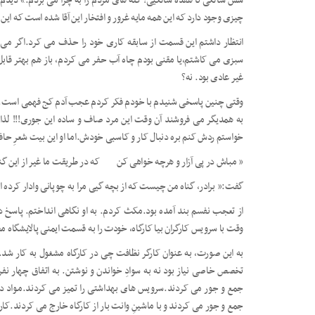
شش سالگی تا هفده سالگیی! گله های مردم را به چرا می بردم.» دیدم
چیزی وجود دارد که این همه مایه غرور و افتخار این آقا شده است که ای
انتظار داشتم این قسمت از سابقه کاری خود را حذف می کرد.اگر می 
سبزی می کاشتم،یا مقنی بودم چاه آب حفر می کردم، باز هم بهتر قابل 
غیر عادی بود. نه؟
وقتی چنین پاسخی شنیدم با خودم فکر کردم عجب آدم کج فهمی است.تو 
به همدیگر می فروشند آن وقت این مرد صاف و ساده این جوری!!! لذا ر
خواستم ردش کنم بره دنبال کار و کاسبی خودش.اما او این بیت شعرِ حافظ
« مباش در پی آزار و هرچه خواهی کن که در طریقت ما غیر از این گ
گفت:« برادر، گناه من چیست که از بچه گیی مرا به چوپانی وادار کرده ا
از تعجب نفسم بند آمده بود.مکث کردم. به او نگاهی انداختم. پاسخ د
وقت با سرویس کارگران بیا کارگاه، خودت را به قسمت ایمنی پالایشگاه م
به این صورت، به عنوان کارگر نظافت چی در کارگاه مشغول به کار شد. 
تخصص خاصی نیاز بود نه به سوادِ خواندن و نوشتن. به اتفاق چهار نف
جمع و جور می کردند.سرویس های بهداشتی را تمیز می کردند.مـواد دسـت
جمع و جور می کردند و با ماشینِ وانت بار از کارگاه خارج می کردند.کا