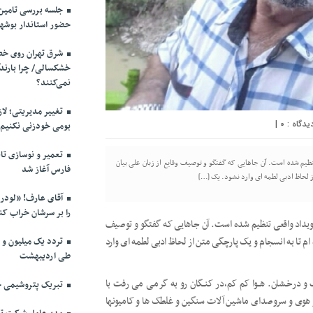
حضور استاندار بوشهر
شرق تهران روی خط 
خشکسالی/ چرا بارندگ
نمی‌کنند؟
تغییر مدیریتی؛ لاز
|
0
بومی خودزنی نکنیم
تعمیر و نوسازی تاب
ظیم شده است. آن جاهایی که گفتگو و توصیف وقایع از زبان علی بیان
فارس آغاز شد
از لحاظ ادبی لطمه ای وارد نشود. یک […]
آقای عارف! «لودر» 
را بر سرشان خراب کن
یداد واقعی تنظیم شده است. آن جاهایی که گفتگو و توصیف
 ام تا به انسجام و یک پارچگی متن از لحاظ ادبی لطمه ای وارد
طی اردیبهشت
 بود و کامـلا صـاف و درخـشان. هــوا کم کم،در کنــگان رو به گرمـی می رفت با
تبریک پتروشیمی خ
هوی و سروصدای ماشین آلات سنگین و غلطک ها و کامیونها