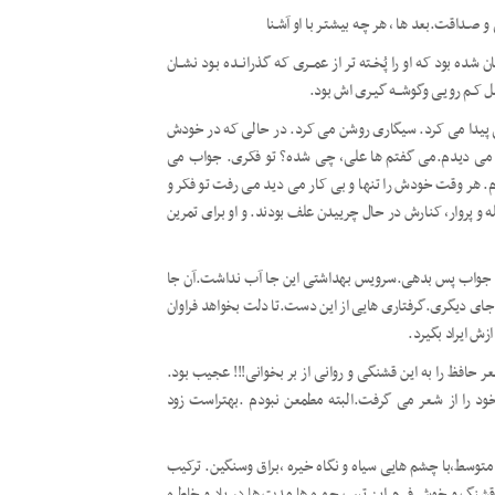
و صـداقت.بعد ها ، هر چه بیشتـر با او آشـنا
 بود که او را پُخـته تر از عمــری که گذرانــده بـود نشــان
ل کـم رویـی وگوشــه گیـری اش بود.
 پیدا می کرد. سیگاری روشن می کرد. در حالی که در خودش
لت می دیدم.می گفتم ها علی، چی شده؟ تو فکری. جواب می
م. هر وقت خودش را تنها و بی کار می دید می رفت تو فکر و
 و پروار، کنارش در حال چرییدن علف بودند. و او برای تمرین
ه، جواب پس بدهی.سرویس بهداشتی این جا آب نداشت.آن جا
و جای دیگری.گرفتاری هایی از این دست.تا دلت بخواهد فراوان
 ایراد بگیرد.
ر حافظ را به این قشنگی و روانی از بر بخوانی!!! عجیب بود.
ود را از شـعر می گرفت.البته مطمعن نبودم .بهتراست زود
متوسط،با چشم هایی سیاه و نگاه خیره ،براق وسنگین. ترکیب
 قشنگ و خوش فرم.این تیپ چهره ها مدت ها در یاد و خاطره