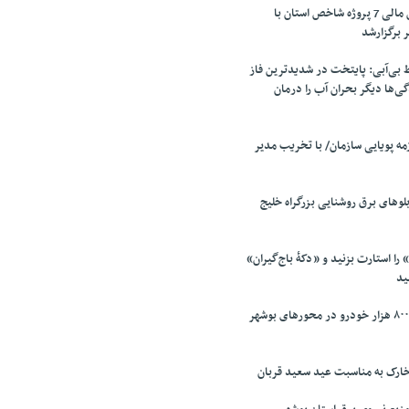
جلسه بررسی تامین مالی 7 پروژه شاخص استان با
 برگزارشد
بی‌آبی: پایتخت در شدیدترین فاز
ی‌ها دیگر بحران آب را درمان
مه پویایی سازمان/ با تخریب مدیر
لو‌های برق روشنایی بزرگراه خلیج
را استارت بزنید و «دکۀ باج‌گیران»
ید
تردد یک میلیون و ۸۰۰ هزار خودرو در محور‌های بوشهر
ارک به مناسبت عید سعید قربان