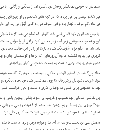
سیمایش به خوبـی نمایانـگر روحش بود.آمیـزه ای از سادگی و زلالـی ، پاکـی 
می شدم بیشتر پی می بردم که در لایه های شـخصیتی او چیـزهایی پنـهان شده
می داد.کم حرف و تودار بود.وقتی حـرف می زد کـمی تُپُـق می زد. این دلی
.با جمعِ همکاران خود قاطی نمی شد.کارش که تمام می شد گوشۀ خلوتی
فرو رفته بود، چیزهایی زیر لب زمزمه می کرد.وقتی او را دراین حا
داد:«ای ی، دلم برای شُوَه
تنگ شده».بارها او را در این حالت دیده بود
گریزی می زد به گذشته ها.به آن روزهایی که بز ها و گوسفندان چاق و چله
مشقِ شبش وایت بُردی
داشت به وسعت دشتِ بی کران پیرامونش.
حالا چی؟ باید در فضای آلوده و خاکی و پرجنب و جوش گارگاه،به هم
مواد شوینده نبود.آن ورتر زباله ها روی هم تلنبار شده بود.جای دیگری 
بود.به خصوص برای کسی که وجدان کاری داشت، و نمی خواست کسی ازش
این شخص معمایی بود عجیب و غریب.بی سواد باشی.چوپان باشی
و شع
نبود؟ چیزی این وسط برایم روشن شد.حتما او قـدرت روحـی و روانی خ
قضاوت نکنم. با خواندن یک بیت شعر،نمی شود نتیجه گیری کلی کرد.
اسمش علی بود.بیست و سه ساله. قد و قواره قُرص وپُری داشت با قدی 
صورت،تا حدی کشیده با موهای فرفری و مجعد و پُرپُشت با بینی قلمی