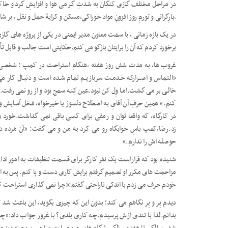
در مراحل مختلف گازی کنگان به شدتِ گـرمی هوا و افزایـشِ گرد و خاک 
،بارِگرانی و تورمِ روز افزونِ مواد خوراکی،مسکن و کرایۀ حمل و نقل ، بر 
در یک بازه زمانی ، با سمَت معاون مدیر ایمنی در یکی از پروژه های گا
برخورد کردم که آن را برایتان بازگو می کنم.حکایتی است جالب و قابل تأ
غروب ها، به مدت شش روز هفته ،هنگام استراحت در کمپ ؛ شخصی بر
«التـماس و اصــرارکه خـدمـت سربازیــم تمـام شـده است و دنبـال کار
خالـی بر می گشت.امـا وِل کن نبود.عین کِنـه سمج بود و از رو نمی رفت.
کنم.» همین حرفِ آن آقایِ به اصطلاح دلسوز یا خیرخواه، مُخل آسایش 
در کارگاه، که واقعا توان و رمقی برای کسی باقی نمی گداشت.خورد 
زد.رضا،کمپ باسِ
خوابگاه رو می کرد به من و می گفت: «آن مَرده 
حوصله اش را ندارم.»
شنیده بود که قراراست یک نفر کارگر برای قسمت تنظیفات به امور اداری
مزاحمت های مکرر او تصمیم گرفتم برایش کاری دست و پا کنم. پس به او اج
خودم حرف می زدم با اندکی ناراحتی گفتم:«چرا نمی گذاری استراحت
دیدم بِر و بِر نگاهم می کند؛ بدون این که چیزی بگوید، این باعث ش
بدانم.لذا با تندی ازش پرسیدم.چه کاری بلدی؟ با غرور جواب داد:«چوپان