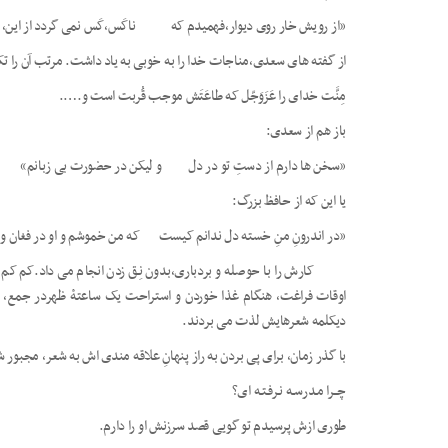
«از رویش خار روی دیوار،فهمیدم که ناکَس،کَس نمی گردد از این، با
از گفته های سعدی،مناجات خدا را به خوبی به یاد داشت. مرتب آن را تک
مِنَّت خدای را عَزَوَجّل که طاعَتَش موجب قُربت است و…..
باز هم از سعدی:
«سخن ها دارم از دستِ تو در دل و لیکن در حضورت بی زبانم»
یا این که از حافظ بزرگ:
«در اندرونِ منِ خسته دل ندانم کیست که من خموشم و او در فغان 
کارش را با حوصله و بردباری،بدون نِـق زدن انجام می داد.کم کم ،به
اوقات فراغت، هنگام غذا خوردن و استراحت یک ساعتۀ ظهردر جمع، حا
دیکلمه شعرهایش لذت می بردند.
با گذر زمان، برای پی بردن به راز پنهانِ علاقه مندی اش به شعر، مجبور
چــرا مـدرسـه نـرفـتـه ای؟
طوری ازش پرسیدم تو گویی قصد سرزنش او را دارم.