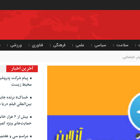
سلامت
سیاسی
علمی
فرهنگی
فناوری
ورزشی
د
ر
,
اجتماعی
آخرین اخبار
پیام شرکت پتروشی
محیط زیست
خساک» برنده جایزه
بین‌المللی فیلم دریا 
بیش از ۶ ه
حمایت‌های ویژه کمیت
مراسم سی و هفتمین