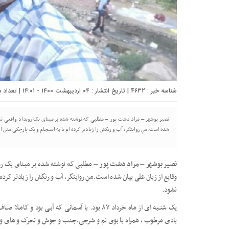
شناسه خبر : 4632 | تاریخ انتشار : ۰۴ اردیبهشت ۱۴۰۰ - ۱۴:۰۱ | تعداد دیدگاه :
نصیر بوشهر – مراد دشت پور – مطلبی که نوشته شده بر مبنای یک رویداد واقعی تن
شده است.منِ روایتگر، آب و رنگش را زیادتر کرده ام تا به انسجام و یک پارچگی متن 
نصیر بوشهر – مراد دشت پور –
مطلبی که نوشته شده بر مبنای یک رو
وقایع از زبان علی بیان شده است.منِ روایتگر، آب و رنگش را زیادتر کرده
نشود.
یک شنـبه ای از ماه خرداد ۸۷ بود. با آسمانی که آبـی
بادی مرطوب ، همراه با بوی نم و شرجی.جنب و جوش و تحرک و های و 