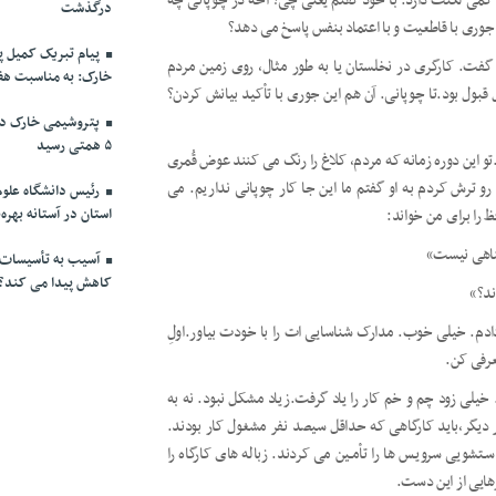
 کمی لکنت دارد. با خود گفتم یعنی چی؟ آخه در چوپانی چه
درگذشت
ن جوری با قاطعیت و با اعتماد بنفس پاسخ می دهد؟
پیام تبریک کمیل پ
گفت. کارگری در نخلستان یا به طور مثال، روی زمین مردم
خارک: به مناسبت هفت
قبول بود.تا چوپانی. آن هم این جوری با تأکید بیانش کردن؟
پتروشیمی خارک در
۵ همتی رسید
این دوره زمانه که مردم، کلاغ را رنگ می کنند عوض قُمری
و ترش کردم به او گفتم ما این جا کار چوپانی نداریم. می
رئیس دانشگاه علوم
استان در آستانه بهره‌
 را برای من خواند:
ناهی نیست»
آسیب به تأسیسات ن
کاهش پیدا می کند؟
ند؟»
ادم. خیلی خوب. مدارک شناسایی ات را با خودت بیاور.اولِ
عرفی کن.
خیلی زود چم و خم کار را یاد گرفت.زیاد مشکل نبود. نه به
ر دیگر،باید کارگاهی که حداقل سیصد نفر مشغول کار بودند.
شویی سرویـس ها را تأمـین می کردند. زباله های کارگاه را
رهایی از این دست.