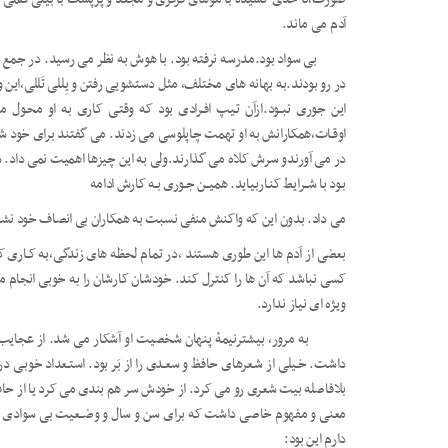
آدم می ماند.
بی سواد بود.مدرسه نرفته بود. با هوش به نظر می رسید. در جمع پنج
در رو بودند.به بهانه های مختلف، مثل دستشویی رفتن و یِللی تَللی
،این 
این جوری نبــود.ازآن تـیپ افـرادی بود که وقتـی کاری به او محـ
اوقـات،همکارانش به او تهمت چاپلوسی می زدند. می گفتند برای خود ش
در می آورندو سرش کلاه می گذارند.ولی به این چیزها اهمیت نمی داد. 
بـود با شــرایط کنـاربیاید. همیــن جـوری بـه کارش ادامه
می داد. بدون این که واکنش منفی نسبت به همکاران بی انصاف خود نشان
بعضی از آدم ها این طوری هستند ،در تمام لحظه های زندگی،به کـاری که
کسی نباشد که آن ها را کنترل کند. خودشان کارشان را به خوبی انج
ویژه ای نیاز ندارد.
به مرور، بیشترنیمۀ پنهان شخصیت او آشکار می شد. از عجایب روزگ
داشت. خـیلی از شـعرهای حافظ و سعـدی را از بَر بود. استـعداد خوبـ
بلافاصله بیت شعری رو می کرد. از خودش سر هم بندی می کرد یا از حا
معنی و مفهوم خاصی داشت که برای سن و سال و وضــعیت بی سوادی اش 
دارم این بود: