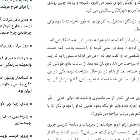
مدیرعامل شرکت توز
و آلـودگی هـوای شـهر می افزود. نتیجه و پیامد چنین روندی
:ازاجرای طرح هوشمن
شانۀ مردمِ شهرِکنگان سنگینی می کرد.
مدیرعامل شرکت گاز
زی درکنگان، مشغول به کار بودم. به طور ناخواسته با موضوعی
مل.
چرخاندن چرخ صنعت
ای این که استخدام شودبه دیدن من به خوابگاه می آمد.
روز عرفه، روز نیایش
 می گردم.» چنـد بار سعـی کردم او را دسـت به سـر کنم.دست
 شخصی به او گفته بود که: «من می توانم دستش را به کار بند
حمایت جدی از فعا
و اسـتراحت من شده بود.آن هم بـعد از ساعت های طولانی کار
واندیشه سازندگی اس
و خسته، بعد از شام در در حال استراحت بودم.یکی در می
استاندار بوشهر: ف
دو باره پیدایش شده است.» به رضا می گفتم:«ردش کن بره
دفاع مقدس و جلوه‌ا
ایران بود
 معرفی کنم ، از سرِ دلسوزی یا شاید هم برای رهایی از شّر
یادی ازسه بهر :لاو
ازه دادم وارد خوابگاه بشود.همین که او را دیدم انگار که با
 کنم هی مرتب مزاحم می شوی؟»
پتروشیمی خارک؛ پی
بهینه‌سازی
د تا حدی آرام شوم.خواستم از تجربیات و سابقه کاریش چیزی
ی.» تعجب کردم.گفتم.چــوپــانـی!!! پاسخ داد:« آره آغا از
پرویز خرسند نویس