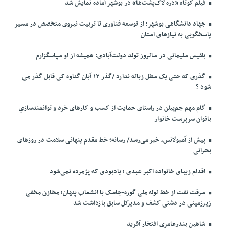
فیلم کوتاه «دره لاک‌پشت‌ها» در بوشهر آماده نمایش شد
جهاد دانشگاهی بوشهر؛ از توسعه فناوری تا تربیت نیروی متخصص در مسیر
پاسخگویی به نیازهای استان
بلقیس سلیمانی در سالروز تولد دولت‌آبادی: همیشه از او سپاسگزارم
گذری که حتی یک سطل زباله ندارد /گذر ۱۳ آبان گناوه کی قابل گذر می
شود ؟
گام مهم جم‌پیلن در راستای حمایت از کسب و کارهای خرد و توانمندسازیِ
بانوان سرپرست خانوار
پیش از آمبولانس، خبر می‌رسد/ رسانه؛ خط مقدم پنهانی سلامت در روزهای
بحرانی
اقدام زیبای خانواده اکبر عبدی ؛ یادبودی که پژمرده نمی‌شود
سرقت نفت از خط لوله ملی گوره-جاسک با انشعاب پنهان؛ مخازن مخفی
زیرزمینی در دشتی کشف و مدیرکل سابق بازداشت شد
شاهین بندرعامری افتخار آفرید