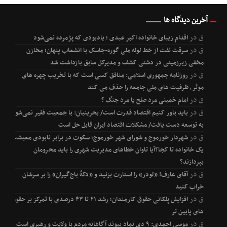
آخرین دیدگاه ها
ق
در
اقدام زیبای خانواده اکبر عبدی ؛ یادبودی که پژمرده نمی‌شود
ق
در
سرقت نفت از خط لوله ملی گوره-جاسک با انشعاب پنهان؛ مخازن
مخفی زیرزمینی در دشتی کشف و مدیرکل سابق بازداشت شد
ق
در
روزنامه جمهوری اسلامی: منافق کسی است که با تخریب چهره های
موثر، ظرفیت های ملی جامعه را حذف می کند
ق
در
امام خمینی مرد صلح یا مرد جنگ ؟
ق
در
باید باور کنیم اقتصاد قدرت است/ بحرینیان: با جمعیت فقیر نمی‌شود
به توسعه دست یافت/ مشکلات اقتصاد ایران قابل حل است
ق
در
شهردار خورموج و شورای شهر خورموج؛ سکوت در برابر نابودی معیشت
یک خانواده تا کجا؟آیا تاوان خطاهای مدیریت شهری را باید محرومان
بپردازند؟
ق
در
آقای عارف! «لودر» را استارت بزنید و «دکۀ باج‌گیران» را بر سرشان
خراب کنید
ق
در
افزایش پلکانی حقوق کارمندان؛ رشد ۲۱ تا ۴۳ درصدی با تمرکز بر حقوق
های پایین تر
ق
در
موسی احمدی: ۹ دی نماد پیوند آگاهانه مردم با ولایت و رهبری است