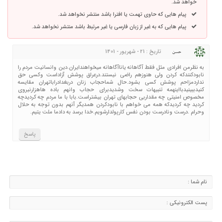
خواهد شد.
پیام هایی که حاوی تهمت یا افترا باشد منتشر نخواهد شد.
پیام هایی که به غیر از زبان فارسی یا غیر مرتبط باشد منتشر نخواهد شد.
تاریخ : 21 - شهریور - 1401
حسن
به نظرمن افرادی مثل فقط آگاهانه یاناآگاهانه میخواهندایران.دین وانسانیت مردم را
نابودکنندکه کردن ولی هنوزهم راضی نیستند.درعراق پوشش آزاداست وکسی حق
نداردمزاحم پوشش کسی بشود.حال شماحجاب زنان دربغدادراباتهران مقایسه
کنیدببینیدبااینهمه تنبیهات سخت وشدیدبرای حجاب وانهم باده هاهزارنیروی
مخصوص امنیتی چه مقداربی حجابهای تهران بیشتراست.بابا با ما مردم چه کردیدچه
کردید چه کردیدکه همه می خواهم با نابودکردن همدیگر آنهم بدون توجه به حلال
وحرام .درست ونادرست بودن نفس کارپولدارشویم.خدا برسد به دادما ملت یتیم.
پاسخ