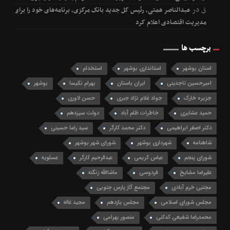
ق
در
عبدالناصر همتی، رئیس کل جدید بانک مرکزی، برنامه‌های خود را برای
مدیریت اقتصادی اعلام کرد
برچسب ها
استان بوشهر
استانداری بوشهر
استخدام
امیرحسین تاجدینی
ایران باستان
بهرام نکیسا
بوشهر
جزیره خارک
جواد غلام نژاد جبری
حسن لاوری
حمید عشایری
خاطرات ظلم آباد
دولت سیزدهم
دکتر اصغر ابراهیمی
دکتر محمد کارگر
سید رضا حسینی
شاهنامه
شهرداری بوشهر
شورای شهر بوشهر
شورای پنجم
عباس کریمی
عبدالرحیم کارگر
عسلویه
علیرضا مشایخ
فردوسی
ماشاالله زنگنه
مجتبی خرم آبادی
مجتمع گاز پارس جنوبی
مجلس شورای اسلامی
مجلس یازدهم
مجید غاله
محمدرضا شفیعی کدکنی
منصور بهرامی