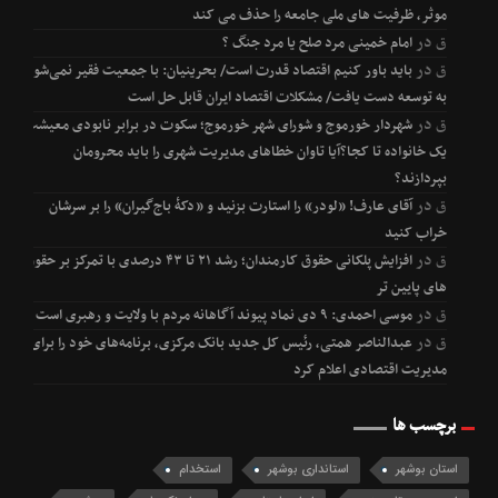
موثر، ظرفیت های ملی جامعه را حذف می کند
ق
در
امام خمینی مرد صلح یا مرد جنگ ؟
ق
در
باید باور کنیم اقتصاد قدرت است/ بحرینیان: با جمعیت فقیر نمی‌شود
به توسعه دست یافت/ مشکلات اقتصاد ایران قابل حل است
ق
در
شهردار خورموج و شورای شهر خورموج؛ سکوت در برابر نابودی معیشت
یک خانواده تا کجا؟آیا تاوان خطاهای مدیریت شهری را باید محرومان
بپردازند؟
ق
در
آقای عارف! «لودر» را استارت بزنید و «دکۀ باج‌گیران» را بر سرشان
خراب کنید
ق
در
افزایش پلکانی حقوق کارمندان؛ رشد ۲۱ تا ۴۳ درصدی با تمرکز بر حقوق
های پایین تر
ق
در
موسی احمدی: ۹ دی نماد پیوند آگاهانه مردم با ولایت و رهبری است
ق
در
عبدالناصر همتی، رئیس کل جدید بانک مرکزی، برنامه‌های خود را برای
مدیریت اقتصادی اعلام کرد
برچسب ها
استان بوشهر
استانداری بوشهر
استخدام