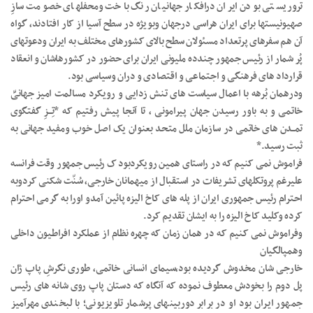
تروریستی بودن ایران درافکار جهانیان رنگ باخت ومحفلهای خصومت سازِ
صهیونیستها برای ایران هراسی درجهان وبویژه در سطح آسیا از کار افتادند، گواه
آن هم سفرهای پرتعداد مسئولان سطح بالای کشورهای مختلف به ایران ودعوتهای
پُر شمار از رئیس جمهور چندده ملیونی ایران برای حضور در کشورهاشان و انعقاد
قرارداد های فرهنگی و اجتماعی و اقتصادی و دران وسیاسی بود.
ودرهمان بُرهه با اعمال سیاست های تنش زدایی و رویکرد مسالمت امیز جهانیِّ
خاتمی و به باور رسیدن جهان پیرامونی ، تا آنجا پیش رفتیم که *تِـــزِ گفتگوی
تمــدن های خاتمی در سازمان ملل متحد بعنوان یک اصل خوب ومفید جهانی به
ثبت رسید.*
فراموش نمی کنیم که در راستای همین رویکردبود ک رئیس جمهور وقت فرانسه
علیرغم پروتکلهای تشریفات در استقبال از میهمانان خارجی، سُنّت شکنی کردوبه
احترام رئیس جمهوری ایران از پله های کاخ الیزه پائین آمدو اورا به گرمی احترام
کرده وکلید کاخ الیزه را به ایشان تقدیم کرد.
وفراموش نمی کنیم که در همان زمان که چهره نظام از عملکرد افراطیون داخلی
وهمپالگیان
خارجی شان مخدوش گردیده بود،سیمای انسانی خاتمی، طوری نگرشِ پاپ ژان
پل دوم را بخودش معطوف نموده که آنگاه که دستان پاپ روی شانه های رئیس
جمهور ایران بود او در برابر دوربینهای پرشمار تلویزیونی؛ با لبخندی مهرآمیز