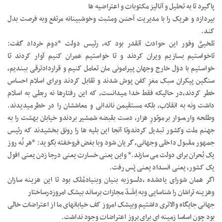
پاگیرد تا به تحلیل و آنالیز مکتوبات و اعتراضیه ها
بپردازد و هریک را با مدیریت اَحسَن ومثبت وخوشبینانه مرتفع وبه فرصت بدل
کند.
تلخییِّ وفور این حوادث آنقدر بود که، رئیس دولت *دوم خرداد گفت:
تاخواستیم بسازیم ویران کردند و تا خواستیم عمران کنیم آوار کردند تا
خواستیم با دوَل خارج وجهان پیرامونی مان تعامل کنیم و قراردادترقی ببندیم،
سنگین پیکران سبک مغزِ کفن پوش شدند و تقابل کردند وبرای اسلام احساس
خطر کردند،در حالیکه فقط خدا میدانست، که این رفتارها نه ربطی به اسلام
داشت ونه به انقلاب، بلکه مستقیمن ناندانی و معاششان را در خطرمیدیدند.
وطلحه وار،سوار برموتورِ هزار، دست بقبضه شمشیر بردندو خیابان بهشت را به
جهنم ملت وکشور تبدیل کردندوتا آنجا این بلیه ها را رونق بخشیدند که رئیس
جمهور مقبول داخلی وجهانی، گریان شود وبا بغض فروخفته بگوید: *هر نُه روز
یک بُحران برای دولت می سازند.* واین یعنی خسارت یعنی درجا زدن یعنی افول
یک کشور، یعنی انسداد یعنی پَس رفت.
اگر همان شورای یادشده ،دلسوزبه بنیان وبنیادمُلک بود تا این هزینه سازان
وهزینه تراشان را شناسایی وبه اِشَــدّ مجازات برساند بیشک امروزدرساختار
جهانی جایگاه والاتری داشتیم وبیشک امروز کف خیابانهای ما از اعتراضات خالی
بود چون اساسا زمینه ای برای بروز اعتراضات وجود نداشت.