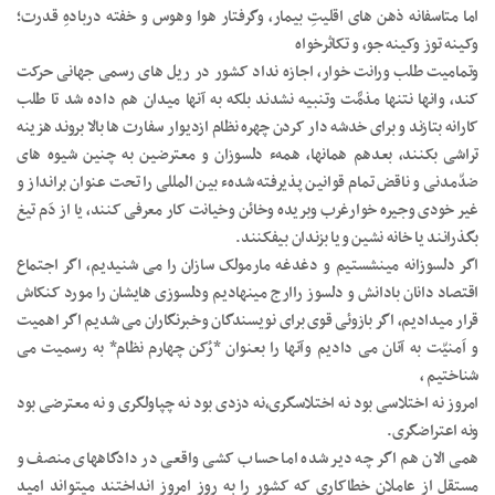
اما متاسفانه ذهن های اقلیتِ بیمار، وگرفتار هوا وهوس و خفته دربادهِ قدرت؛
وکینه توز وکینه جو، و تکاثرخواه
وتمامیت طلب ورانت خوار، اجازه نداد کشور در ریل های رسمی جهانی حرکت
کند، وانها نتنها مذمَّت وتنبیه نشدند بلکه به آنها میدان هم داده شد تا طلب
کارانه بتازند و برای خدشه دار کردن چهره نظام ازدیوار سفارت ها بالا بروند هزینه
تراشی بکنند، بعدهم همانها، همهء دلسوزان و معترضین به چنین شیوه های
ضدّمدنی و ناقض تمام قوانین پذیرفته شدهء بین المللی را تحت عنوان برانداز و
غیر خودی وجیره خوارغرب وبریده وخائن وخیانت کار معرفی کنند، یا از دَم تیغ
بگذرانند یا خانه نشین ویا بزندان بیفکنند.
اگر دلسوزانه مینشستیم و دغدغه مارمولک سازان را می شنیدیم، اگر اجتماع
اقتصاد دانان بادانش و دلسوز راارج مینهادیم ودلسوزی هایشان را مورد کنکاش
قرار میدادیم، اگر بازوئی قوی برای نویسندگان وخبرنگاران می شدیم اگر اهمیت
و اَمنیّت به آنان می دادیم وآنها را بعنوان *رُکن چهارم نظام* به رسمیت می
شناختیم ،
امروز نه اختلاسی بود نه اختلاسگری،نه دزدی بود نه چپاولگری و نه معترضی بود
ونه اعتراضگری.
همی الان هم اگر چه دیر شده اما حساب کشی واقعی در دادگاههای منصف و
مستقل از عاملان خطاکاری که کشور را به روزِ امروز انداختند میتواند امید