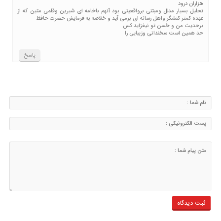
هزاران درود
تحلیل بسیار مدلل ومبتنی برواقعیتی بود آنهم باخامه ای شیرین وقلمی متین که از
عهده کمتر کنشگر واهل رسانه ای برمی آید و خلاصه به فرمایش حضرت حافظ
برحدیث من و حُسن تو نیفزاید کس
حد همین است سخندانی وزیبایی را
پاسخ