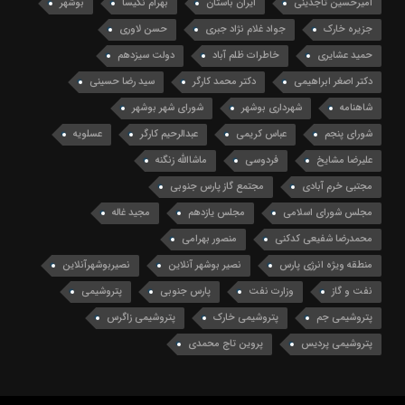
امیرحسین تاجدینی
ایران باستان
بهرام نکیسا
بوشهر
جزیره خارک
جواد غلام نژاد جبری
حسن لاوری
حمید عشایری
خاطرات ظلم آباد
دولت سیزدهم
دکتر اصغر ابراهیمی
دکتر محمد کارگر
سید رضا حسینی
شاهنامه
شهرداری بوشهر
شورای شهر بوشهر
شورای پنجم
عباس کریمی
عبدالرحیم کارگر
عسلویه
علیرضا مشایخ
فردوسی
ماشاالله زنگنه
مجتبی خرم آبادی
مجتمع گاز پارس جنوبی
مجلس شورای اسلامی
مجلس یازدهم
مجید غاله
محمدرضا شفیعی کدکنی
منصور بهرامی
منطقه ویژه انرژی پارس
نصیر بوشهر آنلاین
نصیربوشهرآنلاین
نفت و گاز
وزارت نفت
پارس جنوبی
پتروشیمی
پتروشیمی جم
پتروشیمی خارک
پتروشیمی زاگرس
پتروشیمی پردیس
پروین تاج محمدی