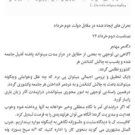
وچگونه میتوانند باعث به […]
بحران های ایجاد شده در مقابل دولت دوم خرداد
بمناسبت دوم خرداد ۷۶
✍️حر مهاجر
?گاهی بی توجهی به بعضی از حقایق در دراز مدت میتواند پاشنه آشیل جامعه
شده و یاسبب به چالش کشاندن هر
کشورو نظامی گردد.
بایک تحقیق و بررسی اجمالی میتوان پی برد که چه علل وعواملی وچگونه
میتوانند باعث به چالش کشاندن و به دردسر انداختن هر جامعه وکشوری گردد.
درهمین راستا،بی توجهی به امور محوری میتوانددر درازمدت آثار زیان باری
راببار آورد.
که اگر درابتدای اَمر با نگاهِ منطقی وخیر خواهانه به آنها پرداخته شود وخوب
هدایت و مدیریت گردد؛ آنگاه می توان هرتهدیدی را به فرصت تبدیل کرد.
کافیست ک با دیدگاه مثبت و دلسوزانه نگاهی به اینگونه موارد بیندازیم .ضرب
المثل مشهوری می گوید بنحوی کار را اداره کنید که *نه سیخ بسوزد ونه