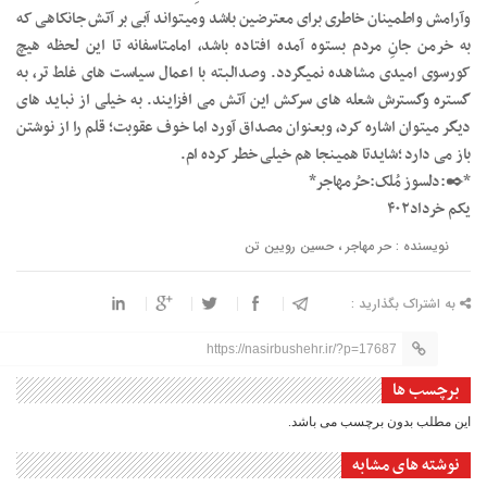
وآرامش واطمینان خاطری برای معترضین باشد ومیتواند آبی بر آتش جانکاهی که
به خرمن جانِ مردم بستوه آمده افتاده باشد، امامتاسفانه تا این لحظه هیچ
کورسوی امیدی مشاهده نمیگردد. وصدالبته با اعمال سیاست های غلط تر، به
گستره وگسترش شعله های سرکش این آتش می افزایند. به خیلی از نباید های
دیگر میتوان اشاره کرد، وبعنوان مصداق آورد اما خوف عقوبت؛ قلم را از نوشتن
باز می دارد ؛شایدتا همینجا هم خیلی خطر کرده ام.
*✒️:دلسوز مُلک:حـُرمهاجر*
یکم خرداد۴۰۲
نویسنده : حر مهاجر ، حسین رویین تن
به اشتراک بگذارید :
https://nasirbushehr.ir/?p=17687
برچسب ها
این مطلب بدون برچسب می باشد.
نوشته های مشابه