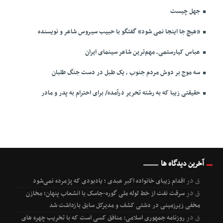
جهل چیست
«هیچ جا اینجا نمی شود» گفتگو با حبیب سیروس شاعر و نویسنده
عباس کیارستمی، مهم‌ترین شاعر سینمای ایران
سه موج بر دوش مردم جنوب ، یک طبل در دست جنگ طلبان
حقیقتی زیبا که به رشته تحریر درآمده/ برای احترام به پدر و مادر
آخرین دیدگاه ها
ق
در
اقدام زیبای خانواده اکبر عبدی ؛ یادبودی که پژمرده نمی‌شود
ق
در
سرقت نفت از خط لوله ملی گوره-جاسک با انشعاب پنهان؛ مخازن
مخفی زیرزمینی در دشتی کشف و مدیرکل سابق بازداشت شد
ق
در
روزنامه جمهوری اسلامی: منافق کسی است که با تخریب چهره های