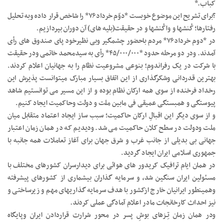
کباب.*
?برای تشریح این موضوع خوبست *دوّم خرداد۷۶* را شاخص قرار داده وبه تحلیل
رفتارها؛ کُنشها و واکُنشها و در حقیقت(بلیه های) آن دوران بپردازیم.
در *دوم خرداد۷۶* مردم باحضور چشمگیر وبی نظیرخود پای صندوق های رأی
آمدند. ودر دو مرحله حدود *۴۵/۰۰۰/۰۰۰* رأی به سیدمحمد خاتمی ودر حقیقت
با شرکت در یک رفراندوم؛ بنوعی مشروعیت نظام را به جهانیان اعلام کردند.
بهترین قدردانی و‌شکرگذاری از این اتفاق بسیار مبارک میتوانست پذیرش این
رخداد فرخنده از سوی همه ارکان نظام بوده و از این مسیر می توانستیم شاهد
پیوستگی و همبستگی عمیقی فی مابین ملت و دولت وحاکمیت ایجاد کنیم.
و از سوی دیگر این اقبالِ ارکان حاکمیت؛ سبب ساز ایجاد اعتماد متقابل میان
ملت ودولت در سطح کلان حاکمیت می شد. ودیدیم که در همان زمان اعتبار
جهانی بی بدیلی از جانب غرب و شرق جهان برای آغاز تعاملات همه جانبه با
جمهوری اسلامی ایران ایجاد گردید.
در همان ایام ترافیک کریدور های هوائی برای دیدارسران کشورهای مختلف با
مسئولین ایران سنگین شد، و سرمایه گذاران بیشماری از کشورهای پیشرفته
وهمینطور ایرانیان خارج ازکشور با هدف سرمایه گذاریهای مهم و زیرساختی و
نیز احداث کارخانجات مادر اعلام آمادگی عملی کردند.
ودر همان زمان تِــزهای بوشِ پسر در محور شرارت قراردادن ایران وپایگاه