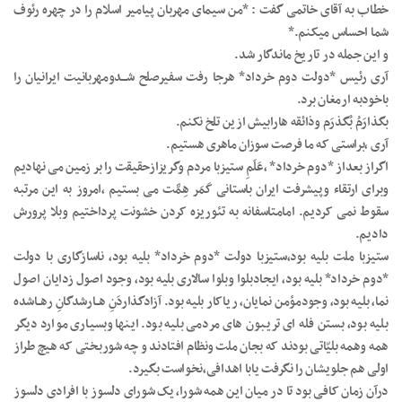
خطاب به آقای خاتمی گفت : *من سیمای مهربان پیامیر اسلام را در چهره رئوف
شما احساس میکنم.*
و این جمله در تاریخ ماندگار شد.
آری رئیس *دولت دوم خرداد* هرجا رفت سفیرصلح شـــدومهربانیت ایرانیان را
باخودبه ارمغان برد.
بگذارَمُ بُگذرَم وذائقه هارابیش ازین تلخ نکنم.
آری ،براستی که ما فرصت سوزان ماهری هستیم.
اگراز بعداز *دوم خرداد* ،عَلَمِ ستیزبا مردم وگریزازحقیقت را بر زمین می نهادیم
وبرای ارتقاء وپیشرفت ایران باستانی کَمَر هِمَّت می بستیم ،امروز به این مرتبه
سقوط نمی کردیم. امامتاسفانه به تئوریزه کردن خشونت پرداختیم وبلا پرورش
دادیم.
ستیزبا ملت بلیه بود،ستیزبا دولت *دوم خرداد* بلیه بود، ناسازگاری با دولت
*دوم خرداد* بلیه بود، ایجادبلوا وبلوا سالاری بلیه بود، وجود اصول زدایان اصول
نما، بلیه بود، وجودمؤمن نمایان، ریاکار بلیه بود. آزادگذاردَنِ هــارشدگانِ رهــاشده
بلیه بود، بستن فله ای تریبون های مردمی بلیه بود. اینها وبسیاری موارد دیگر
همه وهمه بلیّاتی بودند که بجان ملت ونظام افتادند و چه شوربختی که هیچ طراز
اولی هم جلویشان را نگرفت یابا اهدافی،نخواست بگیرد.
درآن زمان کافی بود تا در میان این همه شورا، یک شورای دلسوز با افرادی دلسوز