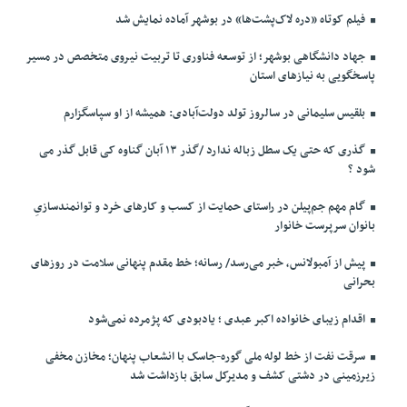
فیلم کوتاه «دره لاک‌پشت‌ها» در بوشهر آماده نمایش شد
جهاد دانشگاهی بوشهر؛ از توسعه فناوری تا تربیت نیروی متخصص در مسیر
پاسخگویی به نیازهای استان
بلقیس سلیمانی در سالروز تولد دولت‌آبادی: همیشه از او سپاسگزارم
گذری که حتی یک سطل زباله ندارد /گذر ۱۳ آبان گناوه کی قابل گذر می
شود ؟
گام مهم جم‌پیلن در راستای حمایت از کسب و کارهای خرد و توانمندسازیِ
بانوان سرپرست خانوار
پیش از آمبولانس، خبر می‌رسد/ رسانه؛ خط مقدم پنهانی سلامت در روزهای
بحرانی
اقدام زیبای خانواده اکبر عبدی ؛ یادبودی که پژمرده نمی‌شود
سرقت نفت از خط لوله ملی گوره-جاسک با انشعاب پنهان؛ مخازن مخفی
زیرزمینی در دشتی کشف و مدیرکل سابق بازداشت شد