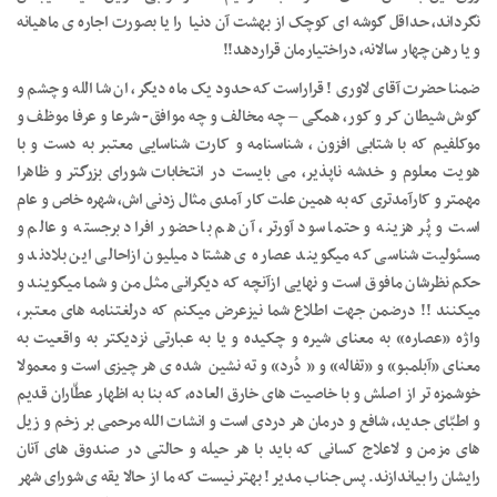
نگرداند، حداقل گوشه ای کوچک از بهشت آن دنیا را یا بصورت اجاره ی ماهیانه
و یا رهن چهار سالانه، دراختیارمان قراردهد!!
ضمنا حضرت آقای لاوری ! قراراست که حدود یک ماه دیگر، ان شا الله و چشم و
گوش شیطان کر و کور، همگی – چه مخالف و چه موافق- شرعا و عرفا موظف و
موکلفیم که با شتابی افزون ، شناسنامه و کارت شناسایی معتبر به دست و با
هویت معلوم و خدشه ناپذیر، می بایست در انتخابات شورای بزرگتر و ظاهرا
مهمتر و کارآمدتری که به همین علت کار آمدی مثال زدنی اش، شهره خاص و عام
است و پُر هزینه و حتما سود آورتر، آن هم با حضور افراد برجسته و عالم و
مسئولیت شناسی که میگویند عصاره ی هشتاد میلیون ازاحالی این بلادند و
حکم نظرشان مافوق است و نهایی ازآنچه که دیگرانی مثل من و شما میگویند و
میکنند !! درضمن جهت اطلاع شما نیزعرض میکنم که درلغتنامه های معتبر،
واژه «عصاره» به معنای شیره و چکیده و یا به عبارتی نزدیکتر به واقعیت به
معنای «آبلمبو» و «تفاله» و « دُرد» و ته نشین شده ی هر چیزی است و معمولا
خوشمزه تر از اصلش و با خاصیت های خارق العاده، که بنا به اظهار عطّاران قدیم
و اطبّای جدید، شافع و درمان هر دردی است و انشات الله مرحمی بر زخم و زیل
های مزمن و لاعلاج کسانی که باید با هر حیله و حالتی در صندوق های آنان
رایشان را بیاندازند. پس جناب مدیر ! بهتر نیست که ما از حالا یقه ی شورای شهر