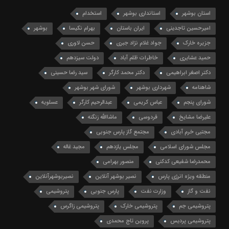
استان بوشهر
استانداری بوشهر
استخدام
امیرحسین تاجدینی
ایران باستان
بهرام نکیسا
بوشهر
جزیره خارک
جواد غلام نژاد جبری
حسن لاوری
حمید عشایری
خاطرات ظلم آباد
دولت سیزدهم
دکتر اصغر ابراهیمی
دکتر محمد کارگر
سید رضا حسینی
شاهنامه
شهرداری بوشهر
شورای شهر بوشهر
شورای پنجم
عباس کریمی
عبدالرحیم کارگر
عسلویه
علیرضا مشایخ
فردوسی
ماشاالله زنگنه
مجتبی خرم آبادی
مجتمع گاز پارس جنوبی
مجلس شورای اسلامی
مجلس یازدهم
مجید غاله
محمدرضا شفیعی کدکنی
منصور بهرامی
منطقه ویژه انرژی پارس
نصیر بوشهر آنلاین
نصیربوشهرآنلاین
نفت و گاز
وزارت نفت
پارس جنوبی
پتروشیمی
پتروشیمی جم
پتروشیمی خارک
پتروشیمی زاگرس
پتروشیمی پردیس
پروین تاج محمدی