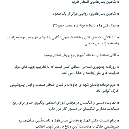
شاهین بندرعامری افتخار آفرید
شاهین بندرعامری؛ روایتی فراتر از یک صعود
پلاژ رفتن ما و دعوا با بچه های محله جفره(۴)
✅️ تلاقی تخصص کلان و شناخت بومی؛ گامی راهبردی در مسیر توسعه پایدار
منطقه ویژه پارس جنوبی
آقای استاندار، به داد آموزش و پرورش استان برسید
روزنامه جمهوری اسلامی: منافق کسی است که با تخریب چهره های موثر،
ظرفیت های ملی جامعه را حذف می کند
دوم مرداد؛ یادمان شهدای جاودانه و نشان افتخار صنعت و ایثار پتروشیمی
خارک گرامی باد
نماینده دشتی و تنگستان درمجلس شورای اسلامی:پیگیری جدی برای رفع
مشکلات مدارس تنگستان در دستور کار قرار دارد
پیام تسلیت دکتر کمیل پورضیائی مدیرعامل و نایب‌رئیس هیأت‌مدیره
پتروشیمی خارک به مناسبت آیین وداع با رهبر شهید انقلاب