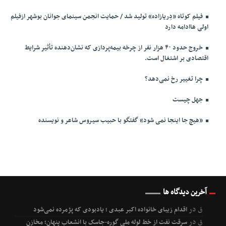
فیلم کوتاه «دِریازاده» تولید شد / حمایت انجمن سینمای جوانان بوشهر ازفیلم
اولی هاادامه دارد
خروج حدود ۴۰ هزار نفر از چرخه بیمه‌پردازی که نشان‌دهنده تأثیر شرایط
اقتصادی بر اشتغال است.
چرا تغییر رخ نمی‌دهد؟
جهل چیست
«هیچ جا اینجا نمی شود» گفتگو با حبیب سیروس شاعر و نویسنده
آخرین دیدگاه ها
ق
در
اقدام زیبای خانواده اکبر عبدی ؛ یادبودی که پژمرده نمی‌شود
ق
در
سرقت نفت از خط لوله ملی گوره-جاسک با انشعاب پنهان؛ مخازن