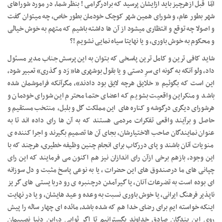
امّا قبل ازهرچیز باید ازایشان پرسید که برادرگرامی ! بنظر شما، در مورد شوراهای
شهر بطور عام، و شورای همین شهر کوچک خودمان بطور خاص، چه میتوان گفت
و اصولا چه توقع و انتظاری میشود از آن ها داشته باشیم که متهم به خوش خیالی
و محکوم به خوش باوری، و یا نهایتا سیاه نمایی نشویم !؟
شاید کافی ترین و کامل ترین پاسخی که بتوان به این پرسش جناب مدیر مسئول
داد، ولو آنکه به گونه ای سرِ دستی و یا بقول بوشهری ها« رَد و گذری» تعبیر شود،
این است که بگوئیم « خلایق هرچه لایق بود دادند»، مگرآنکه فراموشمان شده
باشد و منکراین واقعیت بشویم که اعضای حتما محترم این شورای خودمان و
هرشورای دیگری درگوشه و کناره های این مملکت گل و بلبل، منتخب مستقیم و
حاصل و برآیند واقعی تفکرات مردمی هستند که به آن ها رای داده اند تا به
عنوان نمایندگان صاحب الاختیارشان، بجای آن ها تصمیم بگیرند و اجرا کننده ی
منویات آنان باشند و پای دررکاب برای انجام چنین وظیفه خطیری، هرچند که با
این وجود، بازهم برخی ازآن رای اندازان نیز هم اکنون می فرمایند که این رای
چپانی های ما درصندوق های این حضرات ، یا به نوعی پاسخ مثبت و دل سوزانه
ای بوده است به تضرعات آنان، یا گیرآمدن درچنبره ی رو دربایستی های گریز
ناپذیر فرهنگ ایرانی، یا خوش باوری نسبت به وعده و عید هایشان، و یا در نهایت
اینکه خواسته ایم برای رضای خدا هم که شده باشد، مائده ای چهار ساله را پیش
روی این بندگان صادق خداوند بگسترانیم تا اگر ثوابی دراین دنیا نصیبمان