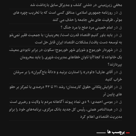
مخفی زیرزمینی در دشتی کشف و مدیرکل سابق بازداشت شد
ق
در
روزنامه جمهوری اسلامی: منافق کسی است که با تخریب چهره های
موثر، ظرفیت های ملی جامعه را حذف می کند
ق
در
امام خمینی مرد صلح یا مرد جنگ ؟
ق
در
باید باور کنیم اقتصاد قدرت است/ بحرینیان: با جمعیت فقیر نمی‌شود
به توسعه دست یافت/ مشکلات اقتصاد ایران قابل حل است
ق
در
شهردار خورموج و شورای شهر خورموج؛ سکوت در برابر نابودی معیشت
یک خانواده تا کجا؟آیا تاوان خطاهای مدیریت شهری را باید محرومان
بپردازند؟
ق
در
آقای عارف! «لودر» را استارت بزنید و «دکۀ باج‌گیران» را بر سرشان
خراب کنید
ق
در
افزایش پلکانی حقوق کارمندان؛ رشد ۲۱ تا ۴۳ درصدی با تمرکز بر حقوق
های پایین تر
ق
در
موسی احمدی: ۹ دی نماد پیوند آگاهانه مردم با ولایت و رهبری است
ق
در
عبدالناصر همتی، رئیس کل جدید بانک مرکزی، برنامه‌های خود را برای
مدیریت اقتصادی اعلام کرد
برچسب ها