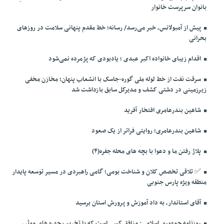
بانوان سرپرست خانوار
پیش از آمبولانس، خبر می‌رسد/ رسانه؛ خط مقدم پنهانی سلامت در روزهای
بحرانی
اقدام زیبای خانواده اکبر عبدی ؛ یادبودی که پژمرده نمی‌شود
سرقت نفت از خط لوله ملی گوره-جاسک با انشعاب پنهان؛ مخازن مخفی
زیرزمینی در دشتی کشف و مدیرکل سابق بازداشت شد
شاهین بندرعامری افتخار آفرید
شاهین بندرعامری؛ روایتی فراتر از یک صعود
پلاژ رفتن ما و دعوا با بچه های محله جفره(۴)
✅️ تلاقی تخصص کلان و شناخت بومی؛ گامی راهبردی در مسیر توسعه پایدار
منطقه ویژه پارس جنوبی
آقای استاندار، به داد آموزش و پرورش استان برسید
روزنامه جمهوری اسلامی: منافق کسی است که با تخریب چهره های موثر،