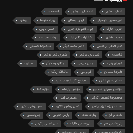
استان بوشهر
استانداری بوشهر
استخدام
امیرحسین تاجدینی
ایران باستان
بهرام نکیسا
بوشهر
جزیره خارک
جواد غلام نژاد جبری
حسن لاوری
حمید عشایری
خاطرات ظلم آباد
دولت سیزدهم
دکتر اصغر ابراهیمی
دکتر محمد کارگر
سید رضا حسینی
شاهنامه
شهرداری بوشهر
شورای شهر بوشهر
شورای پنجم
عباس کریمی
عبدالرحیم کارگر
عسلویه
علیرضا مشایخ
فردوسی
ماشاالله زنگنه
مجتبی خرم آبادی
مجتمع گاز پارس جنوبی
مجلس شورای اسلامی
مجلس یازدهم
مجید غاله
محمدرضا شفیعی کدکنی
منصور بهرامی
منطقه ویژه انرژی پارس
نصیر بوشهر آنلاین
نصیربوشهرآنلاین
نفت و گاز
وزارت نفت
پارس جنوبی
پتروشیمی
پتروشیمی جم
پتروشیمی خارک
پتروشیمی زاگرس
پتروشیمی پردیس
پروین تاج محمدی