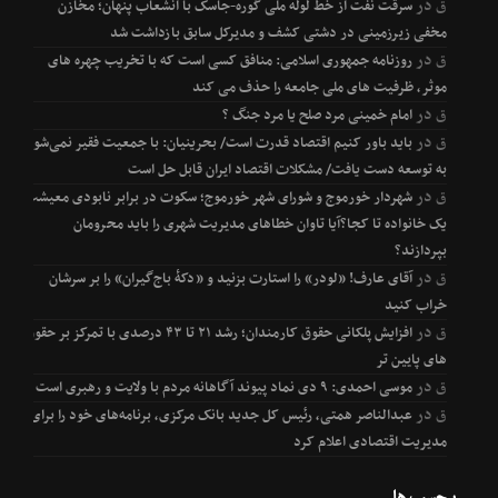
ق
در
سرقت نفت از خط لوله ملی گوره-جاسک با انشعاب پنهان؛ مخازن
مخفی زیرزمینی در دشتی کشف و مدیرکل سابق بازداشت شد
ق
در
روزنامه جمهوری اسلامی: منافق کسی است که با تخریب چهره های
موثر، ظرفیت های ملی جامعه را حذف می کند
ق
در
امام خمینی مرد صلح یا مرد جنگ ؟
ق
در
باید باور کنیم اقتصاد قدرت است/ بحرینیان: با جمعیت فقیر نمی‌شود
به توسعه دست یافت/ مشکلات اقتصاد ایران قابل حل است
ق
در
شهردار خورموج و شورای شهر خورموج؛ سکوت در برابر نابودی معیشت
یک خانواده تا کجا؟آیا تاوان خطاهای مدیریت شهری را باید محرومان
بپردازند؟
ق
در
آقای عارف! «لودر» را استارت بزنید و «دکۀ باج‌گیران» را بر سرشان
خراب کنید
ق
در
افزایش پلکانی حقوق کارمندان؛ رشد ۲۱ تا ۴۳ درصدی با تمرکز بر حقوق
های پایین تر
ق
در
موسی احمدی: ۹ دی نماد پیوند آگاهانه مردم با ولایت و رهبری است
ق
در
عبدالناصر همتی، رئیس کل جدید بانک مرکزی، برنامه‌های خود را برای
مدیریت اقتصادی اعلام کرد
برچسب ها