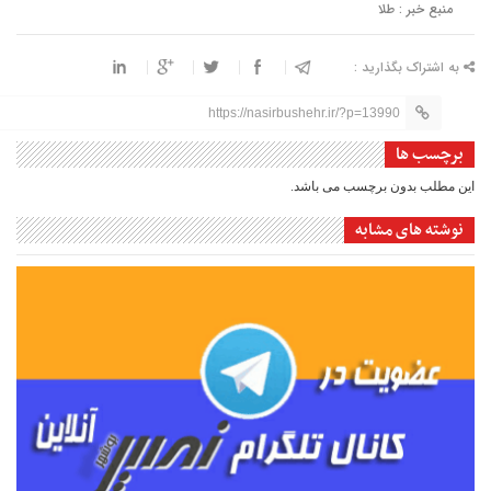
منبع خبر : طلا
به اشتراک بگذارید :
https://nasirbushehr.ir/?p=13990
برچسب ها
این مطلب بدون برچسب می باشد.
نوشته های مشابه