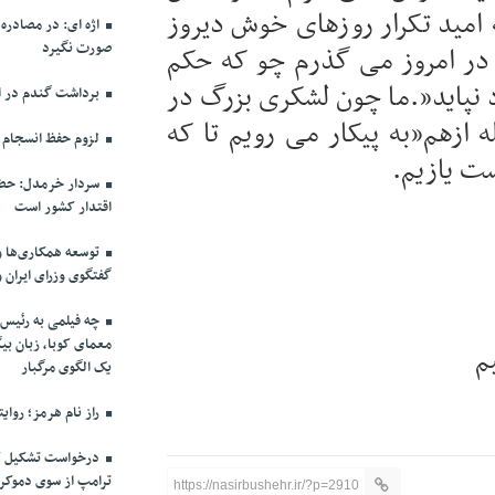
ه امید تکرار روزهای خوش دیروز
اژه ای: در مصادره
صورت نگیرد
 در امروز می گذرم چو که حکم
 نپاید”.ما چون لشکری بزرگ در
برداشت گندم در اس
ازهم”به پیکار می رویم تا که
لزوم حفظ انسجام م
ت یازیم.
سردار خرمدل: حضو
اقتدار کشور است
توسعه همکاری‌ها و
گفتگوی وزرای ایران 
چه فیلمی به رئیس 
معمای کوبا، زبان بیگ
م
یک الگوی مرگبار
راز نام هرمز؛ روای
درخواست تشکیل ک
ترامپ از سوی دموکرا
https://nasirbushehr.ir/?p=2910