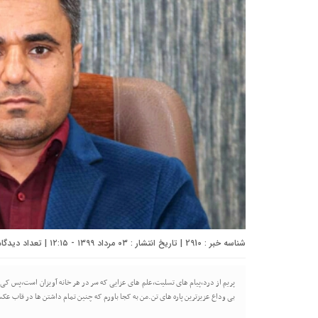
شناسه خبر : 2910 | تاریخ انتشار : ۰۳ مرداد ۱۳۹۹ - ۱۲:۱۵ | تعداد دیدگاه :
پریم از درد،پیام های تسلیت،علم های عزایی که سر در هر خانه آویزان است،پس کی ت
بی وداع عزیزترین پاره های تن.من به کجا باورم که چنین تمام داشتن ها در قاب عکس