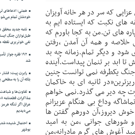
عزایی که سر در هر خانه آویزان
همتی: ادعاهای ترا
خودشان تمام می‌شود
های نکبت که ایستاده ایم به
نامه جدید محقق دام
اره های تن.من به کجا باورم که
طبل‌نوازان جنگ ایست
خلاصه و همه آن آمدن ،رفتن
نفی خونریزی نقطه ع
 شود و دیگر تمام.زمانه چه بد
۱۹۲ فقره جواز 
ش تا ابد بر تنمان پیداست.آینده
شد
نگ یکطرفه نمی توانست چنین
رابرت پیت: فشار حد
ریزترین”در ثانیه ای به خاکمان
بلکه آن را به سطحی ب
رت چه دیر می گذرد.نمی خواهم
تفاوت‌ها و شباهت‌ه
اشاگه وداع بی هنگام عزیزانم
عراق اگر تنگه هرمز 
 خوش دیروز،آن دورهم گفتن ها
می‌دیدیم
و شورهای جوانی ،من به امید
احتمال شنیده شدن 
مید آغوش های گرم مادرانه،من
بوشهر