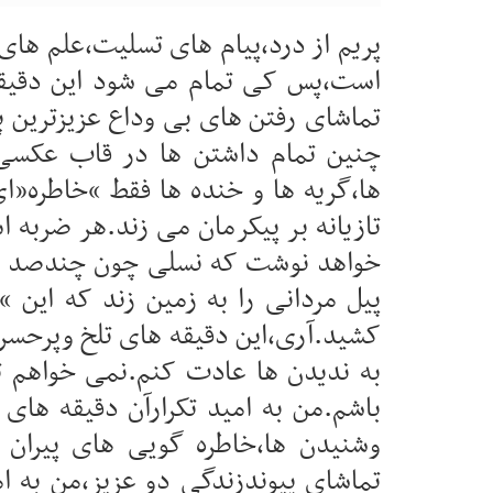
پریم از درد،پیام های تسلیت،علم های 
است،پس کی تمام می شود این دقیقه 
تماشای رفتن های بی وداع عزیزترین پ
چنین تمام داشتن ها در قاب عکسی 
ها،گریه ها و خنده ها فقط “خاطره”ای
تازیانه بر پیکرمان می زند.هر ضربه ا
خواهد نوشت که نسلی چون چندصد ج
پیل مردانی را به زمین زند که این “
کشید.آری،این دقیقه های تلخ وپرحس
به ندیدن ها عادت کنم.نمی خواهم تم
باشم.من به امید تکرارآن دقیقه های
وشنیدن ها،خاطره گویی های پیران 
تماشای پیوندزندگی دو عزیز،من به ا