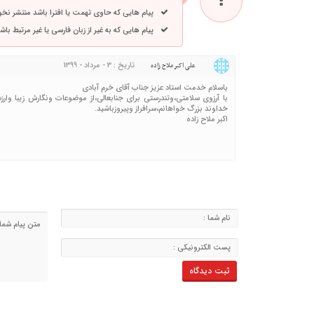
پیام هایی که حاوی تهمت یا افترا باشد منتشر نخ
پیام هایی که به غیر از زبان فارسی یا غیر مرتبط ب
تاریخ : 3 - مرداد - 1399
علی اکبر ملاح زاده
باسلام خدمت استاد عزیز جناب آقای خرم آبادی
با آرزوی سلامتی،وتندرستی برای جنابعالی،از موضوعات ونگارش زیبا وارز
خداوند بزرگ خواهانم،سرافراز وپیروزباشید.
اکبر ملاح زاده