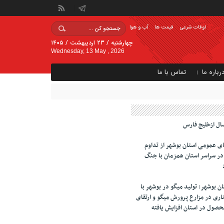
اوقات شرعی
قیمت ها
آب و هوا
چهارشنبه / ۲۳ اردیبهشت / ۱۴۰۵
Wednesday, 13 May , 2026
رباره ما
تماس با ما
ال ازخلیج فارس
ای عمومی استان بوشهر از تداوم
تابخانه در سراسر استان همزمان با جنگ
 بوشهر: تولید میگو در بوشهر با
ری در مزارع پرورش میگو و ارتقای
محصول در استان افزایش یافته