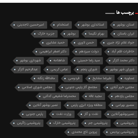
برچسب ها
استان بوشهر
استانداری بوشهر
استخدام
امیرحسین تاجدینی
ایران باستان
بهرام نکیسا
بوشهر
جزیره خارک
جواد غلام نژاد جبری
حسن لاوری
حمید عشایری
خاطرات ظلم آباد
دولت سیزدهم
دکتر اصغر ابراهیمی
دکتر محمد کارگر
سید رضا حسینی
شاهنامه
شهرداری بوشهر
شورای شهر بوشهر
شورای پنجم
عباس کریمی
عبدالرحیم کارگر
عسلویه
علیرضا مشایخ
فردوسی
ماشاالله زنگنه
مجتبی خرم آبادی
مجتمع گاز پارس جنوبی
مجلس شورای اسلامی
مجلس یازدهم
مجید غاله
محمدرضا شفیعی کدکنی
منصور بهرامی
منطقه ویژه انرژی پارس
نصیر بوشهر آنلاین
نصیربوشهرآنلاین
نفت و گاز
وزارت نفت
پارس جنوبی
پتروشیمی
پتروشیمی جم
پتروشیمی خارک
پتروشیمی زاگرس
پتروشیمی پردیس
پروین تاج محمدی