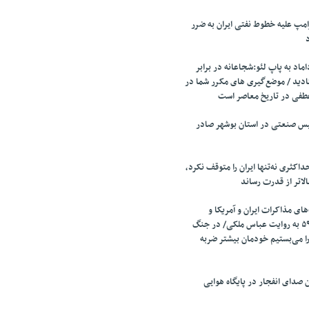
مپ علیه خطوط نفتی ایران به ضرر
اد به پاپ لئو:شجاعانه در برابر
ادید / موضع‌گیری های مکرر شما در
طفی در تاریخ معاصر است
تأسیس صنعتی در استان بوشهر صادر
اکثری نه‌تنها ایران را متوقف نکرد،
الاتر از قدرت رساند
ای مذاکرات ایران و آمریکا و
مذاکرات قطعنامه ۵۹۸ به روایت عباس ملکی/ در جنگ
را می‌بستیم خودمان بیشتر ضربه
صدای انفجار در پایگاه هوایی