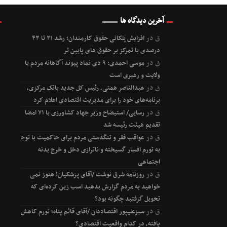
آخرین دیدگاه ها
ق
در
افزایش پلکانی حقوق کارمندان؛ رشد ۲۱ تا ۴۳
درصدی با تمرکز بر حقوق های پایین تر
ق
در
موسی احمدی: ۹ دی نماد پیوند آگاهانه مردم با
ولایت و رهبری است
ق
در
عبدالناصر همتی، رئیس کل جدید بانک مرکزی،
برنامه‌های خود را برای مدیریت اقتصادی اعلام کرد
ق
در
رسایی/ استیضاح وزیر جهاد کشاورزی با ۷۱ امضا
تقدیم هیئت رئیسه شد
ق
در
عواقب فقر و تنگدستی مردم برای حاکمیت با توجه
به تورم افسار گسیخته و ناترازی دخل و خرج بدنه
اجتماعی
ق
در
روزنامه شرق نوشت /آقای پزشکیان! هنوز نمی
خواهید به مردم گزارش بدهید اسب زین کرده‌ای که
تحویل گرفتید چگونه بود؟
ق
در
سبزعلیپور اقتصاددان /آقای قائم پناه؛ تورم کاهش
یافته، در کدام واقعیت اقتصادی؟