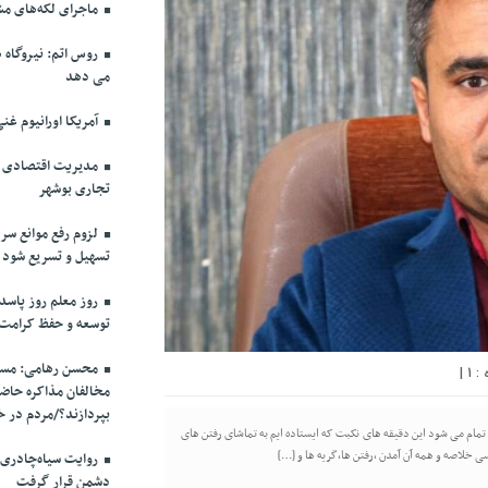
ماجرای لکه‌های مش
روس اتم: نیروگاه ه
می دهد
آمریکا اورانیوم غنی
مدیریت اقتصادی در
تجاری بوشهر
لزوم رفع موانع سرم
تسهیل و تسریع شود
روز معلم روز پاسد
توسعه و حفظ کرامت
محسن رهامی: مسال
|
1
مخالفان مذاکره حاضر
بپردازند؟/مردم در خ
مام می شود این دقیقه های نکبت که ایستاده ایم به تماشای رفتن های
ی خلاصه و همه آن آمدن ،رفتن ها،گریه ها و […]
روایت سیاه‌چادری
دشمن قرار گرفت