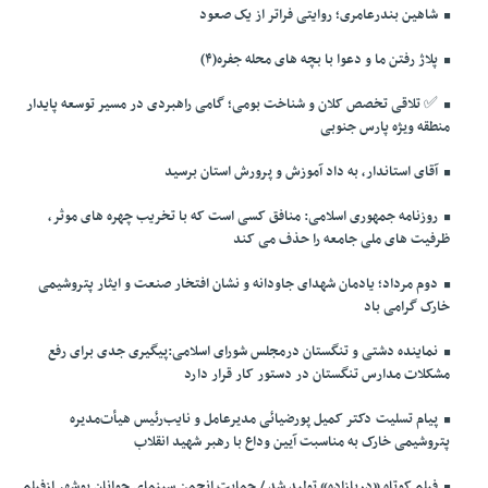
شاهین بندرعامری؛ روایتی فراتر از یک صعود
پلاژ رفتن ما و دعوا با بچه های محله جفره(۴)
✅️ تلاقی تخصص کلان و شناخت بومی؛ گامی راهبردی در مسیر توسعه پایدار
منطقه ویژه پارس جنوبی
آقای استاندار، به داد آموزش و پرورش استان برسید
روزنامه جمهوری اسلامی: منافق کسی است که با تخریب چهره های موثر،
ظرفیت های ملی جامعه را حذف می کند
دوم مرداد؛ یادمان شهدای جاودانه و نشان افتخار صنعت و ایثار پتروشیمی
خارک گرامی باد
نماینده دشتی و تنگستان درمجلس شورای اسلامی:پیگیری جدی برای رفع
مشکلات مدارس تنگستان در دستور کار قرار دارد
پیام تسلیت دکتر کمیل پورضیائی مدیرعامل و نایب‌رئیس هیأت‌مدیره
پتروشیمی خارک به مناسبت آیین وداع با رهبر شهید انقلاب
فیلم کوتاه «دِریازاده» تولید شد / حمایت انجمن سینمای جوانان بوشهر ازفیلم