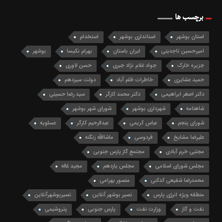
برچسب ها
استان بوشهر
استانداری بوشهر
استخدام
امیرحسین تاجدینی
ایران باستان
بهرام نکیسا
بوشهر
جزیره خارک
جواد غلام نژاد جبری
حسن لاوری
حمید عشایری
خاطرات ظلم آباد
دولت سیزدهم
دکتر اصغر ابراهیمی
دکتر محمد کارگر
سید رضا حسینی
شاهنامه
شهرداری بوشهر
شورای شهر بوشهر
شورای پنجم
عباس کریمی
عبدالرحیم کارگر
عسلویه
علیرضا مشایخ
فردوسی
ماشاالله زنگنه
مجتبی خرم آبادی
مجتمع گاز پارس جنوبی
مجلس شورای اسلامی
مجلس یازدهم
مجید غاله
محمدرضا شفیعی کدکنی
منصور بهرامی
منطقه ویژه انرژی پارس
نصیر بوشهر آنلاین
نصیربوشهرآنلاین
نفت و گاز
وزارت نفت
پارس جنوبی
پتروشیمی