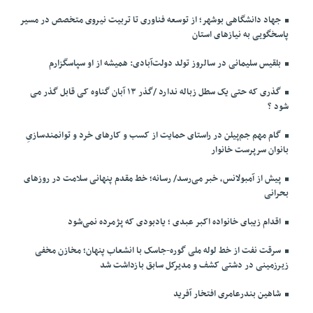
جهاد دانشگاهی بوشهر؛ از توسعه فناوری تا تربیت نیروی متخصص در مسیر
پاسخگویی به نیازهای استان
بلقیس سلیمانی در سالروز تولد دولت‌آبادی: همیشه از او سپاسگزارم
گذری که حتی یک سطل زباله ندارد /گذر ۱۳ آبان گناوه کی قابل گذر می
شود ؟
گام مهم جم‌پیلن در راستای حمایت از کسب و کارهای خرد و توانمندسازیِ
بانوان سرپرست خانوار
پیش از آمبولانس، خبر می‌رسد/ رسانه؛ خط مقدم پنهانی سلامت در روزهای
بحرانی
اقدام زیبای خانواده اکبر عبدی ؛ یادبودی که پژمرده نمی‌شود
سرقت نفت از خط لوله ملی گوره-جاسک با انشعاب پنهان؛ مخازن مخفی
زیرزمینی در دشتی کشف و مدیرکل سابق بازداشت شد
شاهین بندرعامری افتخار آفرید