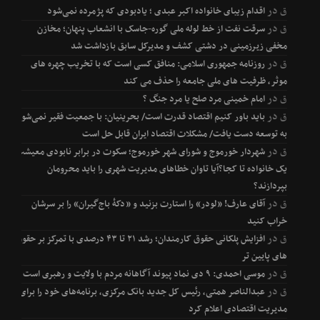
ق
در
اقدام زیبای خانواده اکبر عبدی ؛ یادبودی که پژمرده نمی‌شود
ق
در
سرقت نفت از خط لوله ملی گوره-جاسک با انشعاب پنهان؛ مخازن
مخفی زیرزمینی در دشتی کشف و مدیرکل سابق بازداشت شد
ق
در
روزنامه جمهوری اسلامی: منافق کسی است که با تخریب چهره های
موثر، ظرفیت های ملی جامعه را حذف می کند
ق
در
امام خمینی مرد صلح یا مرد جنگ ؟
ق
در
باید باور کنیم اقتصاد قدرت است/ بحرینیان: با جمعیت فقیر نمی‌شود
به توسعه دست یافت/ مشکلات اقتصاد ایران قابل حل است
ق
در
شهردار خورموج و شورای شهر خورموج؛ سکوت در برابر نابودی معیشت
یک خانواده تا کجا؟آیا تاوان خطاهای مدیریت شهری را باید محرومان
بپردازند؟
ق
در
آقای عارف! «لودر» را استارت بزنید و «دکۀ باج‌گیران» را بر سرشان
خراب کنید
ق
در
افزایش پلکانی حقوق کارمندان؛ رشد ۲۱ تا ۴۳ درصدی با تمرکز بر حقوق
های پایین تر
ق
در
موسی احمدی: ۹ دی نماد پیوند آگاهانه مردم با ولایت و رهبری است
ق
در
عبدالناصر همتی، رئیس کل جدید بانک مرکزی، برنامه‌های خود را برای
مدیریت اقتصادی اعلام کرد