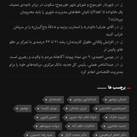
ق
در
شهردار خورموج و شورای شهر خورموج؛ سکوت در برابر نابودی معیشت
یک خانواده تا کجا؟آیا تاوان خطاهای مدیریت شهری را باید محرومان
بپردازند؟
ق
در
آقای عارف! «لودر» را استارت بزنید و «دکۀ باج‌گیران» را بر سرشان
خراب کنید
ق
در
افزایش پلکانی حقوق کارمندان؛ رشد ۲۱ تا ۴۳ درصدی با تمرکز بر حقوق
های پایین تر
ق
در
موسی احمدی: ۹ دی نماد پیوند آگاهانه مردم با ولایت و رهبری است
ق
در
عبدالناصر همتی، رئیس کل جدید بانک مرکزی، برنامه‌های خود را برای
مدیریت اقتصادی اعلام کرد
برچسب ها
استان بوشهر
استانداری بوشهر
استخدام
امیرحسین تاجدینی
ایران باستان
بهرام نکیسا
بوشهر
جزیره خارک
جواد غلام نژاد جبری
حسن لاوری
حمید عشایری
خاطرات ظلم آباد
دولت سیزدهم
دکتر اصغر ابراهیمی
دکتر محمد کارگر
سید رضا حسینی