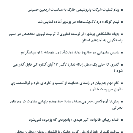
پیام تسلیت شرکت پتروشیمی خارک به مناسبت اربعین حسینی
فیلم کوتاه «دره لاک‌پشت‌ها» در بوشهر آماده نمایش شد
جهاد دانشگاهی بوشهر؛ از توسعه فناوری تا تربیت نیروی متخصص در مسیر
پاسخگویی به نیازهای استان
بلقیس سلیمانی در سالروز تولد دولت‌آبادی: همیشه از او سپاسگزارم
گذری که حتی یک سطل زباله ندارد /گذر ۱۳ آبان گناوه کی قابل گذر می
شود ؟
گام مهم جم‌پیلن در راستای حمایت از کسب و کارهای خرد و توانمندسازیِ
بانوان سرپرست خانوار
پیش از آمبولانس، خبر می‌رسد/ رسانه؛ خط مقدم پنهانی سلامت در روزهای
بحرانی
اقدام زیبای خانواده اکبر عبدی ؛ یادبودی که پژمرده نمی‌شود
سرقت نفت از خط لوله ملی گوره-جاسک با انشعاب پنهان؛ مخازن مخفی