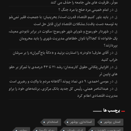
موثر، ظرفیت های ملی جامعه را حذف می کند
ق
در
امام خمینی مرد صلح یا مرد جنگ ؟
ق
در
باید باور کنیم اقتصاد قدرت است/ بحرینیان: با جمعیت فقیر نمی‌شود
به توسعه دست یافت/ مشکلات اقتصاد ایران قابل حل است
ق
در
شهردار خورموج و شورای شهر خورموج؛ سکوت در برابر نابودی معیشت
یک خانواده تا کجا؟آیا تاوان خطاهای مدیریت شهری را باید محرومان
بپردازند؟
ق
در
آقای عارف! «لودر» را استارت بزنید و «دکۀ باج‌گیران» را بر سرشان
خراب کنید
ق
در
افزایش پلکانی حقوق کارمندان؛ رشد ۲۱ تا ۴۳ درصدی با تمرکز بر حقوق
های پایین تر
ق
در
موسی احمدی: ۹ دی نماد پیوند آگاهانه مردم با ولایت و رهبری است
ق
در
عبدالناصر همتی، رئیس کل جدید بانک مرکزی، برنامه‌های خود را برای
مدیریت اقتصادی اعلام کرد
برچسب ها
استان بوشهر
استانداری بوشهر
استخدام
امیرحسین تاجدینی
ایران باستان
بهرام نکیسا
بوشهر