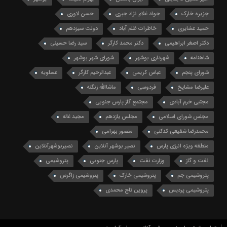
جزیره خارک
جواد غلام نژاد جبری
حسن لاوری
حمید عشایری
خاطرات ظلم آباد
دولت سیزدهم
دکتر اصغر ابراهیمی
دکتر محمد کارگر
سید رضا حسینی
شاهنامه
شهرداری بوشهر
شورای شهر بوشهر
شورای پنجم
عباس کریمی
عبدالرحیم کارگر
عسلویه
علیرضا مشایخ
فردوسی
ماشاالله زنگنه
مجتبی خرم آبادی
مجتمع گاز پارس جنوبی
مجلس شورای اسلامی
مجلس یازدهم
مجید غاله
محمدرضا شفیعی کدکنی
منصور بهرامی
منطقه ویژه انرژی پارس
نصیر بوشهر آنلاین
نصیربوشهرآنلاین
نفت و گاز
وزارت نفت
پارس جنوبی
پتروشیمی
پتروشیمی جم
پتروشیمی خارک
پتروشیمی زاگرس
پتروشیمی پردیس
پروین تاج محمدی