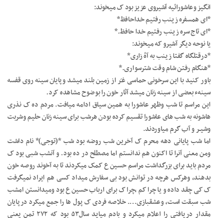
انگیز وعاشورائیه آشیروی عزیز بود ک میخوند:
*ای همسفره زینب رفتیم خداحافظ*
*ای تاج سره زینب رفتیم خدا حافظ.*
یا نوحه دیگر آشیرو که میخوند:
*درقتلگاه گفتا زینب به آهُ زاری*
*هنگام رفتن شام وقت شترسواری.*
باور کنید با این سرخونی حماسی غـَر از زمین بلند میشد وپایان سینه روی قفسه
سینهء بعضی از سینه زنان میشد آثار خون را بوضوح مشاهده کرد.
این مراسم تا شب وظهر عاشورا به همین سیاق ادامه میافت. مردم ده ک نذری
هاشونه به شب های عاشورا تقسیم کرده بودن هرشب برای سینه زنان حلیم وشربت
وشیــر و آب گرم میاوردند.
اما شب پایانی دهه محرم ک آخرین شب روضه بود شب *(توجی)* نام داشت
ومن معنی آنرا تا اکنون هم ندانستم اما مصطلح در ده بود. و آنشب شبی بود ک
مردم باید برای بزرگداشت مراسم حسین ع کمک میکردند تا به آخوند روصه خون
بدهند، وهرکس هرچه در توانش بود بی سفارش میداد کسی هم ایراد نمیگرفت
ک کی چقد داده و یا چرا کم ،چرا ک برای ارباب حسین ع بود ومیدانستن امشب
شب سبقت است، وعشقبازی…. خلاصه فردی ک پول ها را جمع میکرد درپایان
مقدار دریافتی را اعلام میکرد و بادم میاید سال۵۳ بود که ۲۷۲ تمن یعنی