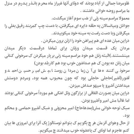
غلومرضا جمالی از آباد بودند که دوتای آنها غیراز ماه محرم بانــذر پــدرم در منزل
ما مراسم روضه خوانی داشتند .
معمولا مراسم سینه زنی از شب سوم آغاز میگشت.
جوانان ومیانسالان یه حلقه دایره ای میگرفتن، با دست چپ کمربند رفیق بغلی را
میگرفتن وبا دست راست به سینه خود میکوبیدند.
دراین میان عده ای هم پیراهن خود را ازتن برون میکردن .
مردان یک قسمت میدان وزنان برای تماشا درقسمت دیگر میدان
مینشستند.)البته زنان هم خود مراسم سینه زنی برپار میکردن ک سرخونی کنانی
میان زنان ده بودن ک هم صداشون خوب بود هم کاربلد بودن)
سرخونی کننده های آن زمان مـردان روستا ،مِش امیر حسین احمد و
آشور(آشیر)حاجلی حاجلی بود که چون محبوب همه بود، ومردم دوستش
میداشتن آشیرو یا سیهو صداش میزدن.
دراین میان بصورت اتفاقی از برازگون وتل اشکی هم مورداً سرخونی کنانی بودند
اما غالبا مش امیر وآشیرو بودن.
سبک نوحه خوانی مش(بعدهاحاج) امیر محزونی و سَبک آشیرو حماسی و محکم
بود.
از حال وهوای آنزمان هر چِ بگویم ک بتوانم نوستالوژیک آنرا برای امروزی ها بیان
کنم عاجزم اما اونای ک یادشونه خوب میدانند چ میگویم.