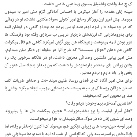
ک چِ صفا ولذت واشتیاق معنوی ومذهبی خاصی داشت.
سینه زنان مقدمه را آغاز میکردن با احساس آمادگی لازم مش امیر به میدون
میومد. مِش امیر اون روزگار وحاج امیر کنونی ،سواد مکتبی داشت، او در زمانی
که در دِه سواد دار نبود اوعریضه نویس مردم ده بود،او گاهی در نوشان نامه
برای پدرومادرانی ک فرزندشان دردیار غریبی ب سربازی رفته بود وفرسنگ ها
دور بودن نامه مینوشت وهیچگاه هن روی تُرُش نمیکرد.گاهی هم فال میگرفت
گاهی هم دهان *جونوَر میبست* که شرح آنرا در مقوله ای دیگر بیان میدارم.
مش امیر بیانی دلنشین وصدائی محزون داشت، او در هنگام سرخونی یک راه
رفتن ورقص پای منحصر بفردخودش را داشت که من بعداز پنجاه سال هنور آن
رقص پا را یاد دارم ومردم ده نیز.
نوای مش امیر آنگاه ک بر فضای روستا طنین مینداخت و صدای ضربات کف
دستان جوانان روستا ک بر سینه مینشست وصدایی مهیب ایجاد میکرد، وقتی با
صدای محزون امیر که میخوند:
*شاهدین آمدحَرَم بیمارخودرا دیدو رفت*
*عِلمُ اَسرار امامت را برو بخشیدورفت.* عجین میگشت دل ها را میلرزوند
وصدای شیون زنان ده در سوگ سالارشهیدان به هوا برمیخواست.
امیر نوحه خون،نوحه های زیبای دیگری هم، میخوند ک اکنون ازخاطرم رفته، اما
پایانبخش مراسم سینه زنی که تاپاسی از شب ادامه یافته بودبا سرخونی شور