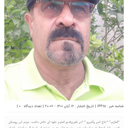
شناسه خبر : 14498 | تاریخ انتشار : ۱۲ آبان ۱۴۰۱ - ۲۰:۰۷ | تعداد دیدگاه :
0
|
*مُحَرَّم،* *حاج امیر وآشیرو.* ?در بلفریزقدیم مُحرَم جلوه ای خاص داشت. مردم این روستای
قدیمی اما کوچک،از مراسمات دینی بشیوه شایسته وپسندیده ای استقبال میکردند. اعیاد