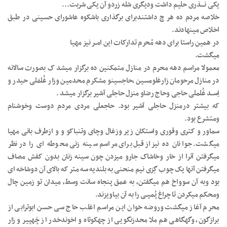
یکی نــــذری حلیم داشت ودیگری شله زردو آن یکی شربت…
خلاصه مردم ده هر چ داشتندبرای برگذاری باشکوه عاشورای حسینی در طبق
اخلاص مینهادند.
در همین راستا برای دهه مُحرم تدارکات این امــر نیز مهیا
میگشت.
معمولا مراسم دهه محرم در منازل متمکنین ده برگزار میشد ک بصورت سالانه
در منازل مرحومان زارغلومسین ،حاجسینو مشکرم محدمین وزار غُلمَلی حیدر و
اِســد غُلملی حاجی وحاج رضاو منزل حاجلی آشیر برگزار میشد .
که بیشتر درمنزل حاجلی آشیر بود. حاجعلی مردی مردم دوست وخوشنام
ومتشرع بود.
سماور و کتری وقوری واستکان زیر وزغال وچای وتنباکو و و ازطرف بانی مهیا
میگشت. جوانان ده نیز ازقبل برای مراسم سینه زنی محوطه ای را در نظر
میگرفتن آنرا از خار وخاشاک جارو میزدن چون سینه زنان بدون کفش مصاف
میگرفتن آنها یک چوب گِزی نیم منحنی به بلندیه سه متر که بالای آن دوشاخه ای
بود وبه آن سوواخ هم میگفتن، به عمق پنجاه سانت وسط، میدان تو زمین چال
ومحکم میکردن تا چراغ پُمپــی را به آن بیاویزند.
محرم آغاز میگشت وروضه خوان این مراسم اغلب حاج سی حسن ابوترابی از
برازگون، وگهگاهی هم ملا محدزنگویی از چهکوتاه و اخوندخدر از چَهپیر و زار