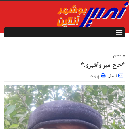
محرم
*حاج امیر وآشیرو.*
ارسال
پرینت