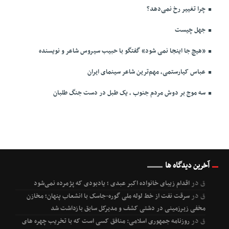
چرا تغییر رخ نمی‌دهد؟
جهل چیست
«هیچ جا اینجا نمی شود» گفتگو با حبیب سیروس شاعر و نویسنده
عباس کیارستمی، مهم‌ترین شاعر سینمای ایران
سه موج بر دوش مردم جنوب ، یک طبل در دست جنگ طلبان
آخرین دیدگاه ها
ق
در
اقدام زیبای خانواده اکبر عبدی ؛ یادبودی که پژمرده نمی‌شود
ق
در
سرقت نفت از خط لوله ملی گوره-جاسک با انشعاب پنهان؛ مخازن
مخفی زیرزمینی در دشتی کشف و مدیرکل سابق بازداشت شد
ق
در
روزنامه جمهوری اسلامی: منافق کسی است که با تخریب چهره های