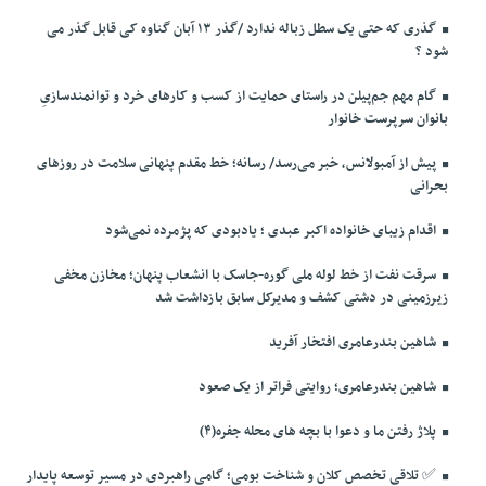
گذری که حتی یک سطل زباله ندارد /گذر ۱۳ آبان گناوه کی قابل گذر می
شود ؟
گام مهم جم‌پیلن در راستای حمایت از کسب و کارهای خرد و توانمندسازیِ
بانوان سرپرست خانوار
پیش از آمبولانس، خبر می‌رسد/ رسانه؛ خط مقدم پنهانی سلامت در روزهای
بحرانی
اقدام زیبای خانواده اکبر عبدی ؛ یادبودی که پژمرده نمی‌شود
سرقت نفت از خط لوله ملی گوره-جاسک با انشعاب پنهان؛ مخازن مخفی
زیرزمینی در دشتی کشف و مدیرکل سابق بازداشت شد
شاهین بندرعامری افتخار آفرید
شاهین بندرعامری؛ روایتی فراتر از یک صعود
پلاژ رفتن ما و دعوا با بچه های محله جفره(۴)
✅️ تلاقی تخصص کلان و شناخت بومی؛ گامی راهبردی در مسیر توسعه پایدار