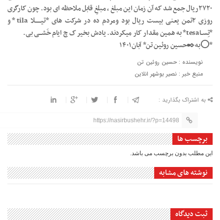
۲۷۲۰ریال جمع شد که آن زمان این مبلغ ، مبلغِ قابل ملاحظه ای بود. چون کارگری
روزی ۲تمن یعنی بیست ریال بود ومردم ده در شرکت های *تیـــــــلا tila* و
*تِســاtesa* به همین مقدار کار میکردند. یادش بخیر ک چ ایام خَشـــی بی.
*⭕به✒️حسین روئین تن* آبان۱۴۰۱
نویسنده : حسین روئین تن
منبع خبر : نصیر بوشهر انلاین
به اشتراک بگذارید :
https://nasirbushehr.ir/?p=14498
برچسب ها
این مطلب بدون برچسب می باشد.
نوشته های مشابه
ثبت دیدگاه