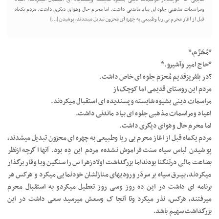
ومراسمات مذهبی جلوه ای بیاد ماندنی داشت. اما محرم حال وهوای دیگری داشت. مردم یکماه
قبل از اغاز محرم بی ریا وطبیعی به چهره ای محزون تبدیل میشدند، پوشیدن […]
*مُحَرَّم،*
*حاج امیر وآشیرو.*
?در بلفریزقدیم مُحرَم جلوه ای خاص داشت.
مردم این روستای قدیمی اما کوچک،از
مراسمات دینی بشیوه شایسته وپسندیده ای استقبال میکردند.
اعیاد ومراسمات مذهبی جلوه ای بیاد ماندنی داشت.
اما محرم حال وهوای دیگری داشت.
مردم یکماه قبل از اغاز محرم بی ریا وطبیعی به چهره ای محزون تبدیل میشدند،
پوشیدن لباس سیاه سنت فراموش نشدهء مردم این دِه بود. آنها اگرچه ازنظر
بضاعت مالی درتنگنا بودنداما بزرگداشت اولادزهرا س را سنگین وبا وقار برگذار
میکردند، بیــرق سیاه بر سردَر ورودیهای منازلشان خودنمایی میکرد و هرکس هر
برنامه ای داشت در این ده روز وسی روز تعطیل میکردو به استقبال محرم
میرفتند، هرکس، نذر میکرد وتا آنجا ک وسعش میرسید سعی داشت در این
بزرگداشت سهیم باشد.