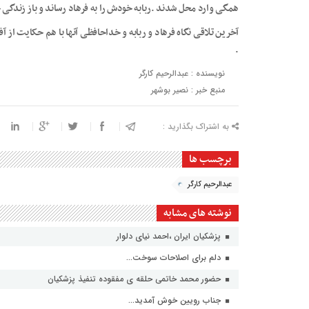
همگی وارد محل شدند .ربابه خودش را به فرهاد رساند و باز زندگی 
آخرین تلاقی نگاه فرهاد و ربابه و خداحافظی آنها با هم حکایت ا
.
نویسنده : عبدالرحیم کارگر
منبع خبر : نصیر بوشهر
به اشتراک بگذارید :
برچسب ها
عبدالرحیم کارگر
نوشته های مشابه
پزشکیان ایران ،احمد نیای دلوار
دلم برای اصلاحات سوخت…
حضور محمد خاتمی حلقه ی مفقوده تنفیذ پزشکیان
جناب رویین خوش آمدید…