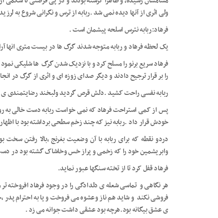
مشامشان رسیده، و ظاهرا گرسنه بودند و در پی فرصتی تا شکمی از
ولی اثری از آنها دیده نمی شد .ربابه از ترس و نگرانی شروع به لرزید
فرهاد:ربابه نترس اسلحه پیشمان است .
یک لحظه فرهاد و ربابه متوجه شدند گرگ ها در بیست متری انها آر
فرهاد سریع برنو را مسلح کرد و با نزدیک شدن گرگ ها شلیکی نمود
را بر قرار ترجیح دادند و دیگر صدای زوزه ای و اثری از گرگ در انج
ربابه نفسی راحت کشید .دلش قرص گردید ولبخند رضایتمندی ی ب
پس از کمی استراحت فرهاد که نمی خواست ربابه دست خالی به روستا 
خودش قرار داد .ربابه نیز که چند زخم سطحی برداشته بود با اظهار 
دردو نقطه که برای ربابه با آن وضعیت بغرنج ،بالا رفتن سخ
وابریشمین خود را که زخمی و پراز خس وخاشاک گشته بود در دس
فرهاد قفل کرد تا از تخته سنگها عبور نماید.
هر نگاهی و تماسی شعله ی دلدادگی را در وجود فرهاد افروخته تر 
فروشی نکند و شاید هم ناز وعشوه می فروخت و یا به احترام پدر ،خ
ی عشق بیگانه بود.هرچه بود عشقی داشت جوانه می زد .