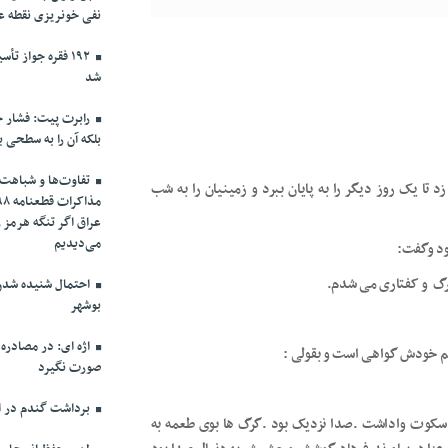
نفی خونریزی نقطه ع
۱۹۲ فقره جواز 
شد
رابرت پیت: فشار حد
بلکه آن را به سطحی ب
تفاوت‌ها و شباهت‌ه
ا یک روز دیگر را به پایان ببرد و زمینیان را به شب
عراق اگر تنگه هرمز 
می‌دیدیم
د و‌گفت:
گرگ و کفتاری می شدم.
احتمال شنیده شدن 
بوشهر
اژه ای: در مصادره
 هم خودش گواهی است و بقولی :
صورت نگیرد
برداشت گندم در اس
ه سکوت واداشت .صدا نزدیک بود .گرگ ها بوی طعمه به