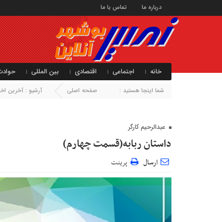
درباره ما
تماس با ما
خانه
اجتماعی
اقتصادی
بین المللی
حوادث
شما اینجا هستید :
صفحه اصلی
آرشیو :
آخرین اخبا
عبدالرحیم کارگر
داستان ربابه(قسمت چهارم)
ارسال
پرینت