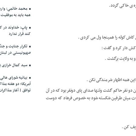
ره ی خاکی گردد.
محمد خاتمی: وارد 
همه باید به موفقیت
پاپ: خداوند در کنا
کند قرار ندارد
ای کاش کوله را همینجا ول می کردی .
تکرار جنایت و جن
 کش دار کرد و گفت :
صهیونیستی در لبنان
 به ولایت برگشت .
سید کمال خرازی ب
بیانیه شورای عالی 
و این همه اظهار شرمندگی نکن .
آمریکا؛ دو هفته مذا
ن دو نفر حاکم گشت وتنها صدای پای دو‌نفر بود که در آن
توافق | آغاز مذاکرات از ۲۱ فر
وت میان طرفین شکسته شود به خصوص فرهاد که دوست
ریف کن .