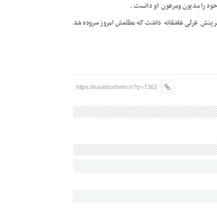
خود را مدیون و‌مرهون او دانست .
ز آفرینش غزلی عاشقانه داشت که مطلعش امروز سروده شد
https://nasirbushehr.ir/?p=7362