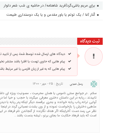
برای مریم باشی،گردآفرید شاهنامه/ در حاشیه ی شب شعر دلوار
کُنار آغا / یک توتم یا باور مقدس و یا یک دوستداری طبیعت
ثبت دیدگاه
دیدگاه های ارسال شده توسط شما، پس از تایید 
پیام هایی که حاوی تهمت یا افترا باشد منتشر نخ
پیام هایی که به غیر از زبان فارسی یا غیر مرتبط ب
تاریخ : 25 - مهر - 1400
رسول عمویی
سلام . در جوامع سنتی ناموس یا همان محرمیت ، مصونیت ویژه ای داشته
تابیدند ، ربابه در این داستان دختری معرفی میگردد با حجب و حیا اما در
آوایی ترانه رباب ربابه خوانده و بندری برقصند دیگر اینکه پدر ربابه با 
مذهبی دخترش را بازخواست نموده و از وی بشدت عصبانی گردد در اینجا ام
نظر می رسد دست آخراینکه اگر هدف نگارنده از گنجاندن نام فرهاد در ا
است که باید فرهاد حکایت ما بجای یرنو ، تیشه بدست باشد ..