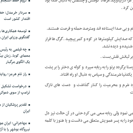
 عزا دربیاورند.فرهاد گوشش و چشمش به دنبال صدا بود
لزوم حفظ انسجام م
ن کرد .
سردار خرمدل: حضو
اقتدار کشور است
ام و بی صدا ایستاده اند و‌مترصد حمله و فرصت هستند.
توسعه همکاری‌ها و
گفتگوی وزرای ایران 
 که صدایش کیلومترها در کوه و کمر پیچید .گرگ ها فرار
ا شنیده و دیده نشد.
چه فیلمی به رئیس 
معمای کوبا، زبان بیگ
ر لبانش نقش بست .
یک الگوی مرگبار
برگردد برنو را به ربابه سپرد و کوله ی دختر را بر پشت
یکدنیا شرمندگی و سپاس به دنبال او راه افتاد.
راز نام هرمز؛ روای
ت بود شرم و محرمیت را کنار گذاشت و دست های نازک
درخواست تشکیل ک
ت
ترامپ از سوی دموکرا
ایران
می نمود ولی ربابه سعی می کرد حتی در آن حالت نیز دل
ود را به پسر عمویش متعلق می دانست و یا هنوز با کلمه
مهاجرانی: ایران م
نیروگاه بوشهر را با 