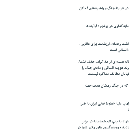
 شرایط جنگ و راهبردهای فعالان
ایه‌گذاری در بوشهر؛ فرآیندها
اشت زحمات ارزشمند برای دانایی،
 انسانی است
ه هسته‌ای از مذاکرات حذف نشد/
ند هزینه انسانی و مادی جنگ را
یابان مخالف مذاکره نیستند
 که در جنگ رمضان هدف حمله
مپ علیه خطوط نفتی ایران به ضرر
اد به پاپ لئو:شجاعانه در برابر
ادید / موضع‌گیری های مکرر شما در