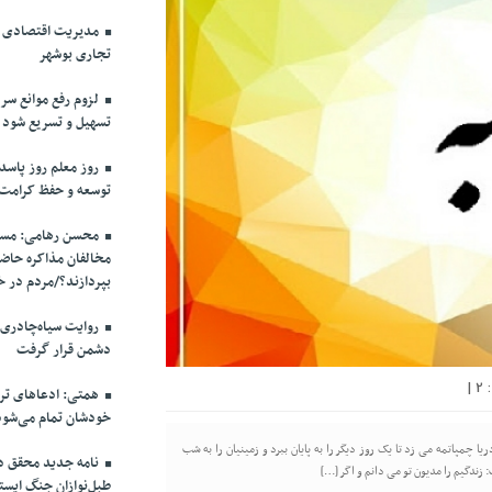
مدیریت اقتصادی در
تجاری بوشهر
لزوم رفع موانع سرم
تسهیل و تسریع شود
روز معلم روز پاسد
توسعه و حفظ کرامت
محسن رهامی: مسال
مخالفان مذاکره حاضر
بپردازند؟/مردم در خ
روایت سیاه‌چادری
دشمن قرار گرفت
|
2
همتی: ادعاهای ترا
خودشان تمام می‌شود
مپاتمه می زد تا یک روز دیگر را به پایان ببرد و زمینیان را به شب
نامه جدید محقق دام
زندگیم را مدیون تو می دانم و اگر […]
طبل‌نوازان جنگ ایست