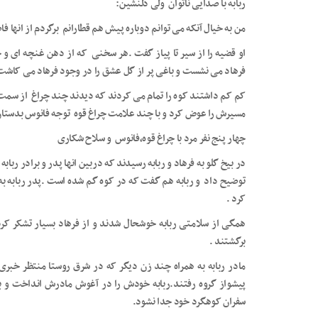
ربابه با صدایی ناتوان ولی دلنشین:
من به خیال آنکه می توانم دوباره پیش هم قطارانم برگردم از انها ف
او قضیه را از سیر تا پیاز گفت .هر سخنی که از دهن غنچه ای و 
فرهاد می نشست و باغی پر از گل عشق را در وجود فرهاد می کاشت
کم کم داشتند کوه را تمام می کردند که دیدند چند چراغ از سمت 
مسیرش را عوض کرد و با چند علامت چراغ قوه توجه فانوس بدستان
چهار پنج نفر مرد با چراغ قوه،فانوس و سلاح شکاری
در بیخ گلو به فرهاد و ربابه رسیدند که دربین انها پدر و برادر رباب
توضیح داد و ربابه هم گفت که در کوه گم شده است .پدر ربابه به پ
کرد .
همگی از سلامتی ربابه خوشحال شدند و از فرهاد بسیار تشکر کردن
برگشتند .
مادر ربابه به همراه چند زن دیگر که در شرق روستا منتظر خبری
پیشواز گروه رفتند.ربابه خودش را در آغوش مادرش انداخت و ب
سفران کوهگرد خود جدا نشود.