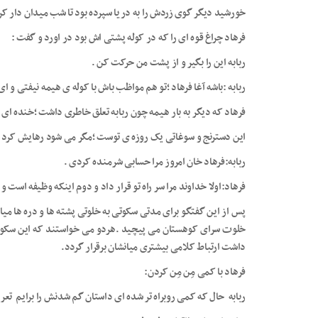
خورشید دیگر گوی زردش را به دریا سپرده بود تا شب میدان دار ک
فرهاد چراغ قوه ای را که در کوله پشتی اش بود در اورد و گفت :
ربابه این را بگیر و از پشت من حرکت کن .
ربابه :باشه آغا فرهاد ؛تو هم مواظب باش با کوله ی هیمه نیفتی و 
فرهاد که دیگر به بار هیمه چون ربابه تعلق خاطری داشت ؛خنده ای
این دسترنج و سوغاتی یک روزه ی توست ؛مگر می شود رهایش کرد و
ربابه:فرهاد خان امروز مرا حسابی شرمنده کردی .
فرهاد:اولا خداوند مرا سر راه تو قرار داد و دوم اینکه وظیفه است 
پس از این گفتگو برای مدتی سکوتی به خلوتی پشته ها و دره ها میا
خلوت سرای کوهستان می پیچید .هردو می خواستند که این سک
داشت ارتباط کلامی بیشتری میانشان برقرار گردد.
فرهاد با کمی مِن مِن کردن:
ربابه حال که کمی روبراه تر شده ای داستان گم شدنش را برایم تع