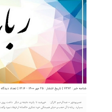
شناسه خبر : 7362 | تاریخ انتشار : ۲۵ مهر ۱۴۰۰ - ۱۴:۱۶ | تعداد دیدگاه :
نصیربوشهر – عبدالرحیم کارگر: خورشید تا پانزده دقیقه ی دیگر داشت روی دریا چ
بسپارد.‌ ربابه با آن حجب و حیای همیشگی خود تشکری خالصانه از فرهاد نمود و‌گفت: 