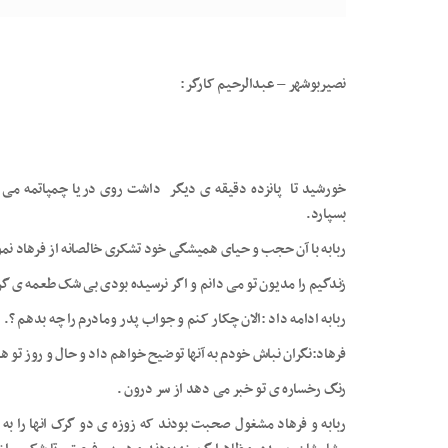
نصیربوشهر – عبدالرحیم کارگر:
خورشید تا پانزده دقیقه ی دیگر داشت روی دریا چمپاتمه می زد ت
بسپارد.‌
ربابه با آن حجب و حیای همیشگی خود تشکری خالصانه از فرهاد نمو
زندگیم را مدیون تو می دانم و اگر نرسیده بودی بی شک طعمه ی 
ربابه ادامه داد :الان چکار کنم و جواب پدر و‌مادرم را چه بدهم ؟.
فرهاد:نگران نباش خودم به آنها توضیح خواهم داد و حال و روز تو
رنگ رخساره ی تو خبر می دهد از سر درون .
ربابه و فرهاد مشغول صحبت بودند که زوزه ی دو گرک انها را ب