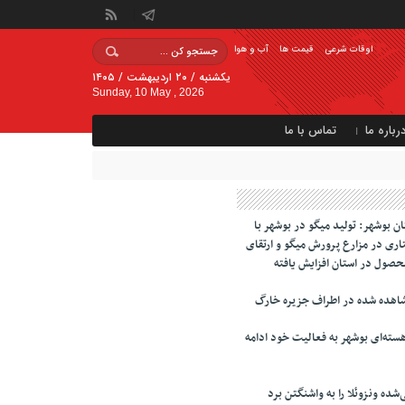
اوقات شرعی
قیمت ها
آب و هوا
یکشنبه / ۲۰ اردیبهشت / ۱۴۰۵
Sunday, 10 May , 2026
رباره ما
تماس با ما
 بوشهر: تولید میگو در بوشهر با
ری در مزارع پرورش میگو و ارتقای
محصول در استان افزایش یافته
اهده شده در اطراف جزیره خارگ
سته‌ای بوشهر به فعالیت خود ادامه
‌شده ونزوئلا را به واشنگتن برد