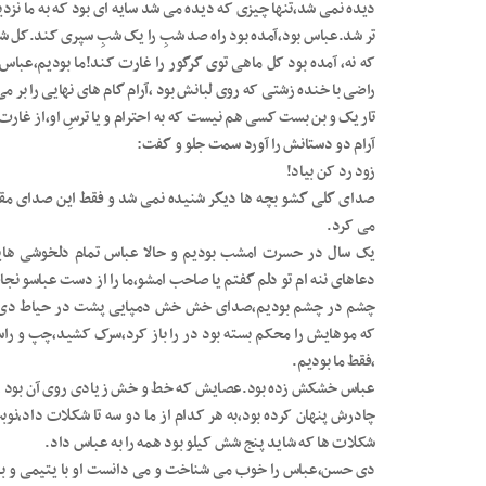
دیده نمی شد،تنها چیزی که دیده می شد سایه ای بود که به ما ن
تر شد.عباس بود،آمده بود راه صد شبِ را یک شبِ سپری کند.کل شب
که نه، آمده بود کل ماهی توی گرگور را غارت کند!ما بودیم،عبا
راضی با خنده زشتی که روی لبانش بود ،آرام گام های نهایی را ب
تاریک و بن بست کسی هم نیست که به احترام و یا ترسِ او،از غارت
آرام دو دستانش را آورد سمت جلو و گفت:
زود رد کن بیاد!
صدای گلی گشو بچه ها دیگر شنیده نمی شد و فقط این صدای مقابل
می کرد.
یک سال در حسرت امشب بودیم و حالا عباس تمام دلخوشی هایم
دعاهای ننه ام تو دلم گفتم یا صاحب امشو،ما را از دست عباسو نجا
چشم در چشم بودیم،صدای خش خش دمپایی پشت در حیاط دی ح
که موهایش را محکم بسته بود در را باز کرد،سرک کشید،چپ و را
،فقط ما بودیم.
عباس خشکش زده بود.عصایش که خط و خش زیادی روی آن بود را ب
چادرش پنهان کرده بود،به هر کدام از ما دو سه تا شکلات داد،
شکلات ها که شاید پنج شش کیلو بود همه را به عباس داد.
دی حسن،عباس را خوب می شناخت و می دانست او با یتیمی و بدب