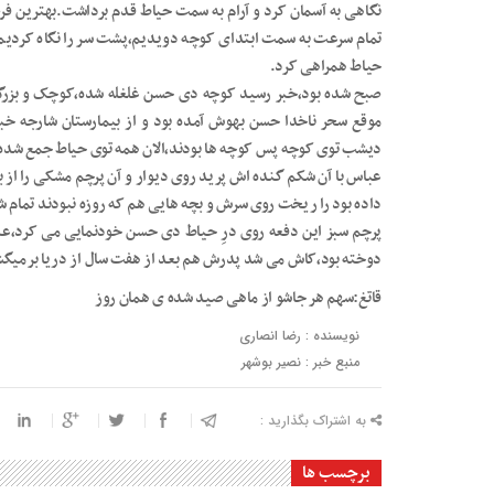
نگاهی به آسمان کرد و آرام به سمت حیاط قدم برداشت.بهترین فرصت
تمام سرعت به سمت ابتدای کوچه دویدیم،پشت سر را نگاه کردیم د
حیاط همراهی کرد.
صبح شده بود،خبر رسید کوچه دی حسن غلغله شده،کوچک و بزرگ،
موقع سحر ناخدا حسن بهوش آمده بود و از بیمارستان شارجه خبر
دیشب توی کوچه پس کوچه ها بودند،الان همه توی حیاط جمع شده 
عباس با آن شکم گنده اش پرید روی دیوار و آن پرچم مشکی را از 
داده بود را ریخت روی سرش و بچه هایی هم که روزه نبودند تمام شک
پرچم سبز این دفعه روی درِ حیاط دی حسن خودنمایی می کرد،ع
دوخته بود،کاش می شد پدرش هم بعد از هفت سال از دریا برمیگش
قاتغ:سهم هر جاشو از ماهی صید شده ی همان روز
نویسنده : رضا انصاری
منبع خبر : نصیر بوشهر
به اشتراک بگذارید :
برچسب ها