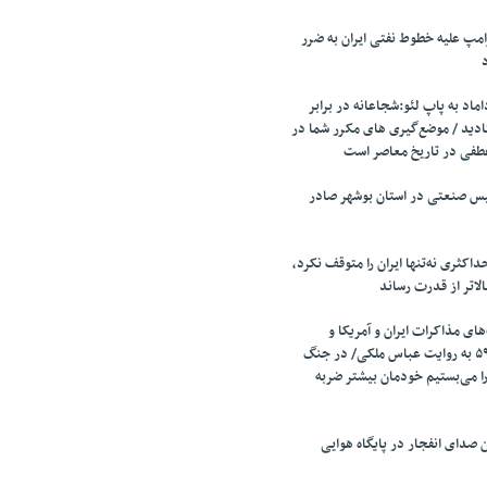
مپ علیه خطوط نفتی ایران به ضرر
اد به پاپ لئو:شجاعانه در برابر
ادید / موضع‌گیری های مکرر شما در
طفی در تاریخ معاصر است
تأسیس صنعتی در استان بوشهر صادر
اکثری نه‌تنها ایران را متوقف نکرد،
الاتر از قدرت رساند
ای مذاکرات ایران و آمریکا و
مذاکرات قطعنامه ۵۹۸ به روایت عباس ملکی/ در جنگ
را می‌بستیم خودمان بیشتر ضربه
صدای انفجار در پایگاه هوایی