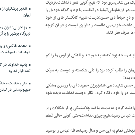
زدیک می شد.پسری بود که هیچ گونی همراه نداشت.نزدیک
،در آن شلوغی تماما در تعقیب ما بود و گلاته خودش را
ایران
س و درِ حیاط دی حسن!درست شبیه گانگستر های از خود
ر می داشت.خوب می دانست راه فراری نیست و در آن کوچه
مهاجرانی: ایران م
 ما صرف نظر کند.
نیروگاه بوشهر را با 
محمد خاتمی: وارد 
همه باید به موفقیت
ه مسجد بود که شنیده میشد و اندکی از ترس ما را کم
پاپ: خداوند در کنا
ان را طلب کرده بود،با دلی شکسته و درست به سبک
کند قرار ندارد
ت بده!
تکرار جنایت و جن
سن شنیده می شد،پیرزن خمیده ای با روسری مشکی
صهیونیستی در لبنان
ست در را خوب نگاه کرد، انگار دوست نداشت دیده شود
لند کرد و به سمت ما آمد،پلاستیکی پر از شکلات زیر
نوبت عباس رسید،هیچ چیزی نداشت،حتی گونی خالی!تمام
ختی تمام به این سن و سال رسیده،کله عباس را بوسید