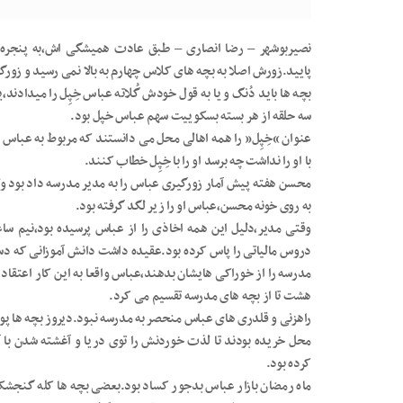
نصیربوشهر – رضا انصاری – طبق عادت همیشگی اش،به پنجره د
پایید.زورش اصلا به بچه های کلاس چهارم به بالا نمی رسید و زور
بچه ها باید دُنگ و یا به قول خودش گُلاته عباس خِپِل را میداد
سه حلقه از هر بسته بسکوییت سهم عباس خپل بود.
عنوان “خِپِل” را همه اهالی محل می دانستند که مربوط به عب
با او را نداشت چه برسد او را با خِپِل خطاب کنند.
محسن هفته پیش آمار زورگیری عباس را به مدیر مدرسه داد بود ول
به روی خونه محسن،عباس او را زیر لگد گرفته بود.
دروس مالیاتی را پاس کرده بود.عقیده داشت دانش آموزانی که د
مدرسه را از خوراکی هایشان بدهند،عباس واقعا به این کار اعتقا
هشت تا از بچه های مدرسه تقسیم می کرد.
راهزنی و قلدری های عباس منحصر به مدرسه نبود.دیروز بچه ها پول
محل خریده بودند تا لذت خوردنش را توی دریا و آغشته شدن با 
کرده بود.
ماه رمضان بازار عباس بدجور کساد بود.بعضی بچه ها کله گنجشکی 