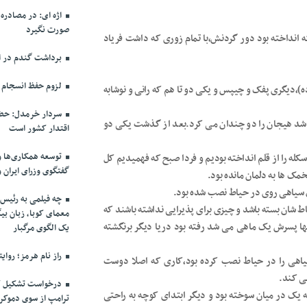
اژه ای: در مصادره
صورت نگیرد
ه انداخته بود دور گردنش،با تمام زوری که داشت فریاد
برداشت گندم در اس
لزوم حفظ انسجام م
دیگری پفک و چیپس و یکی دو تا هم که رانی و نوشابه
سردار خرمدل: حضو
شد هیجان را دو چندان می کرد.بعد از گذشت یکی دو
اقتدار کشور است
توسعه همکاری‌ها و
کله را از قلم انداخته بودیم و فردا صبح که فهمیدیم کل
گفتگوی وزرای ایران 
ک ها به دلمان مانده بود.
رق سیاهی روی در حیاط نصب شده بود.
چه فیلمی به رئیس 
ط شان بسته باشد و چیزی برای پذیرایی نداشته باشند که
معمای کوبا، زبان بیگ
ها پسرش یک ماهی می شد رفته بود دریا دیگر برنگشته
یک الگوی مرگبار
راز نام هرمز؛ روای
یاهی را در حیاط نصب کرده بود،کاری که اصلا دوست
ی کند.
درخواست تشکیل ک
یک در میان سوخته بود و دیگر ابتدای کوچه به راحتی
ترامپ از سوی دموکرا