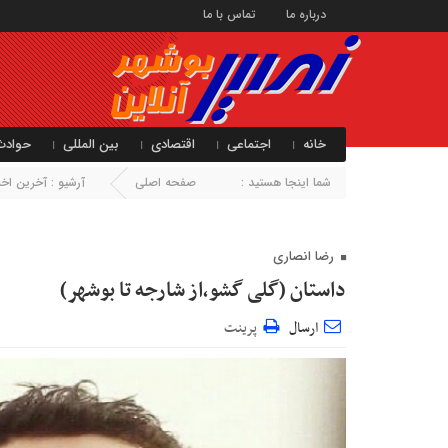
درباره ما
تماس با ما
خانه
اجتماعی
اقتصادی
بین المللی
حوادث
شما اینجا هستید :
صفحه اصلی
آرشیو :
آخرین اخبا
رضا انصاری
داستان (گلی گشو،از شارجه تا بوشهر)
ارسال
پرینت