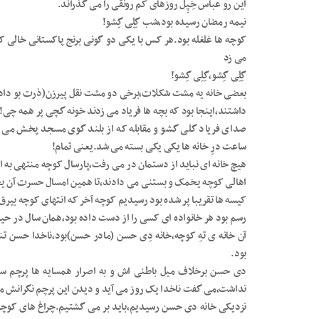
این رو عباس خِپِل روزهای کم رونقی را می گذراند.
نیمه رمضان رسیده بود،شب گِلِی گِشو!
کوچه ها غلغله بود.هر کس با یکی دو گونی برنج پاکستانی خالی ک
می زد
گِلِی گِشو،گِلِی گِشو!
بعضی خانه یه مشت شکلات،برخی دو مشت نقل پیرزن(ذرت بو داده)،
داشتند،اینجا بود که بچه ها فریاد می زدند خونه گچی پر همه چی!
صدای فریاد گلی گشو و مقابله که از بلند گوی مسجد پخش می 
ساعت درِ خانه ها یکی یکی بسته می شد.یعنی تمام!
هیچ خانه ای نباید از دستمان در می رفت،پارسال کوچه منتهی به اس
اهالی کوچه یخمک و بستنی می دادند،تا همین امسال حسرت آن یخم
کیسه ها تقریبا پر شده بود رسیدیم کوچه آخر که انتهای کوچه بی
رسم بود هر خانواده ای کسی را از دست داده بود،همان سال در حیا
آن خانه ی تهِ کوچه،خانه دِی حسن (مادر حسن)بود،ناخدا حسن تن
بود.
دی حسن برخلاف میل باطنی اش و به اصرار همسایه ها پرچم س
نداشت،می گفت ناخدا یک روز می آید و دیدن این پرچم نگرانش م
نزدیکی خانه دی حسن رسیدیم،باید بر می گشتیم.چراغ های کوچه 