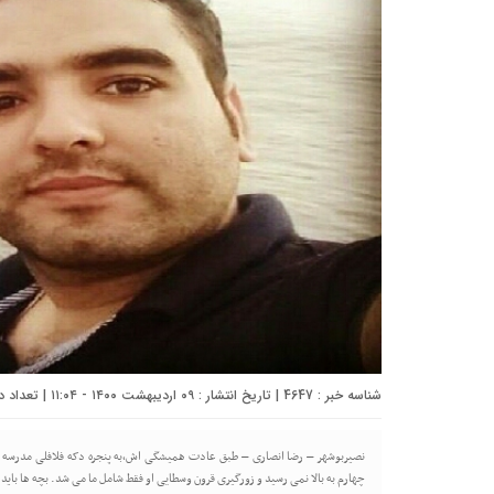
شناسه خبر : 4647 | تاریخ انتشار : ۰۹ اردیبهشت ۱۴۰۰ - ۱۱:۰۴ | تعداد دیدگاه :
نصیربوشهر – رضا انصاری – طبق عادت همیشگی اش،به پنجره دکه فلافلی مدرسه لم
چهارم به بالا نمی رسید و زورگیری قرون وسطایی او فقط شامل ما می شد. بچه ها باید د