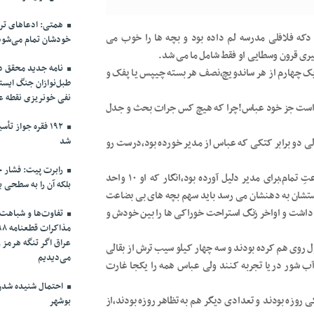
همتی: ادعاهای ترا
که فلافلی مدرسه لم داده بود و بچه ها را خوب می
خودشان تمام می‌شود
گیری قرون وسطایی او فقط شامل ما می شد.
نامه جدید محقق دام
ند،یک چهارم از هر ساندویچ،نصف هر بسته چیپس یا پفک و
طبل‌نوازان جنگ ایست
نفی خونریزی نقطه ع
اس است جز خود عباس!چرا که هیچ کس جرات بحث و جدل
۱۹۲ فقره جواز 
شد
ی دو برابر کتکی که عباس از مدیر خورده بود،درست رو
رابرت پیت: فشار حد
وقتی مدیر،دلیل این همه اخاذی را از عباس پرسیده بود،نیم ساعتِ تمام،برای مدیر دلیل آورده بود،انگار که او ۱۰ واحد
بلکه آن را به سطحی ب
ستشان به دهنشان می رسد باید سهم بچه های بی بضاعت
د داشت و اواخر زنگ استراحت خوراکی ها را بین خودش و
تفاوت‌ها و شباهت‌ه
عراق اگر تنگه هرمز 
 روی هم کرده بودند و سه چهار کیلو سیب ترش از بقالی
می‌دیدیم
آب شور دریا تجربه کنند ولی عباس همه را یکجا غارت
احتمال شنیده شدن 
روزه بودند و تعدادی دیگر هم به تظاهر روزه بودند،از
بوشهر