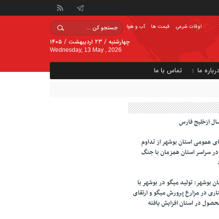
اوقات شرعی
قیمت ها
آب و هوا
چهارشنبه / ۲۳ اردیبهشت / ۱۴۰۵
Wednesday, 13 May , 2026
رباره ما
تماس با ما
ال ازخلیج فارس
ای عمومی استان بوشهر از تداوم
تابخانه در سراسر استان همزمان با جنگ
 بوشهر: تولید میگو در بوشهر با
ری در مزارع پرورش میگو و ارتقای
محصول در استان افزایش یافته