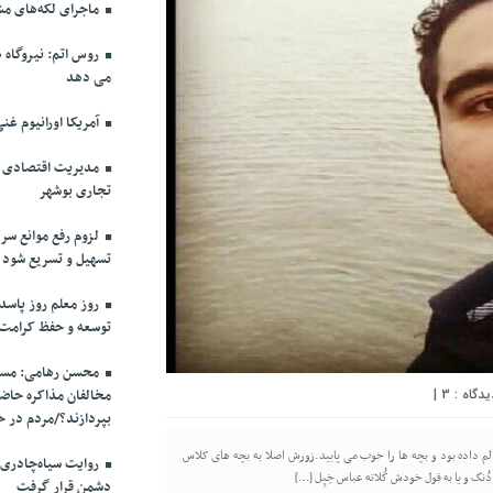
ماجرای لکه‌های مش
روس اتم: نیروگاه ه
می دهد
آمریکا اورانیوم غنی
مدیریت اقتصادی در
تجاری بوشهر
لزوم رفع موانع سرم
تسهیل و تسریع شود
روز معلم روز پاسد
توسعه و حفظ کرامت
محسن رهامی: مسال
|
3
مخالفان مذاکره حاضر
بپردازند؟/مردم در خ
 داده بود و بچه ها را خوب می پایید.زورش اصلا به بچه های کلاس
روایت سیاه‌چادری
ُنگ و یا به قول خودش گُلاته عباس خِپِل […]
دشمن قرار گرفت