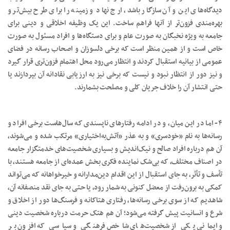
دیدگاه‌های این و آن سازگار باشد، ارج نهاد و زمینه را برای طرح بیش‌تر و
بهره‌مندی فزون‌تر از آنها فراهم ساخت. این یک وظیفه اخلاقی و دینی برای
جامعه به ویژه نخبگان به صورت عام و برای دستگاه‌ها و افراد مسئول به صورت
خاص است و از همین منظر است که برخی دلسوزان و اصحاب رسانه در فضای
عمومی از بیانیه استقبال کردند و انتظار می‌رود محل اهتمام فزون‌تری قرار گیرد
و نیز دور از انتظار نبود و نیست که برخی نیز به ارزیابی نقادانه آن بپردازند یا
حتی انتشار آن را خلاف جریان کلی و مصلحت بشمارند.
۴- اما در این میان، و در ادامه رفتارهای ناپسندی که سال‌هاست برخی افراد و
رسانه‌ها به نام «خودسری» و به عذر «آتش‌به‌اختیاری» مرتکب شده و می‌شوند،
آن هم درباره افراد صالح و نیک‌اندیش و بسیاری شخصیت‌های خدمتگزار جامعه
در اصناف مختلف، که بی‌شک نماینده فکری بخش عمده‌ای از جامعه هستند، با
تأسف و تأثر، به جای استقبال از این اقدام دین‌مدارانه و خیرخواهانه که می‌تواند
کمکی به برون‌رفت از معضل کنونی به شمار رود، یا حتی به جای نقد منصفانه آن،
شاهدیم که از سوی برخی رسانه‌ها، رفتاری هتاکانه و فرسنگ‌ها دور از اخلاق و
شرع و انسانیت پیش گرفته می‌شود؛ آن هم هتک حرمت درباره شخصیت دینی
و ایمانی یکی از شخصیت‌های شاخص فرهنگی و سیاسی که افزون بر