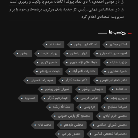
ق
در
موسی احمدی: ۹ دی نماد پیوند آگاهانه مردم با ولایت و رهبری است
ق
در
عبدالناصر همتی، رئیس کل جدید بانک مرکزی، برنامه‌های خود را برای
مدیریت اقتصادی اعلام کرد
برچسب ها
استان بوشهر
استانداری بوشهر
استخدام
امیرحسین تاجدینی
ایران باستان
بهرام نکیسا
بوشهر
جزیره خارک
جواد غلام نژاد جبری
حسن لاوری
حمید عشایری
خاطرات ظلم آباد
دولت سیزدهم
دکتر اصغر ابراهیمی
دکتر محمد کارگر
سید رضا حسینی
شاهنامه
شهرداری بوشهر
شورای شهر بوشهر
شورای پنجم
عباس کریمی
عبدالرحیم کارگر
عسلویه
علیرضا مشایخ
فردوسی
ماشاالله زنگنه
مجتبی خرم آبادی
مجتمع گاز پارس جنوبی
مجلس شورای اسلامی
مجلس یازدهم
مجید غاله
محمدرضا شفیعی کدکنی
منصور بهرامی