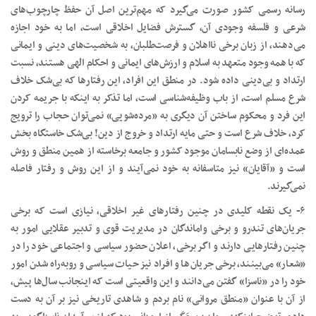
رسانه رسمی کشور صورت می‌گیرد که مهم‌ترین اصل آن حفظ چارچوب‌های
شرعی و فلسفه وجودی آن، گسترش فضایل اخلاقی است، اما به خود اجازه
می‌دهند، از زبان برخی نااهلان و فرصت‌طلبان، به شخصیت‌های دینی و ایمانی
که با همه وجود متعهد به اسلام و ارزش‌های ایمانی و احکام الهی هستند، نسبت
ارتداد و بی‌دینی داده شود. در منطق این افراد، این رفتارها که بی‌شک خلاف
شرع مسلم است، از باب وظیفه‌شناسی است، اما تذکر به اینکه با جریمه کردن
این فرد و محکوم ساختن آن دیگری به «مرده‌شویی» نمی‌توان حجاب را ترویج
کرد، خلاف شرع است و حتی مایه ارتداد و خروج از دین! بی‌شک خاستگاه بخش
عمده‌ای از وضع نابسامان موجود کشور و جامعه برخاسته از همین منطق و روش
است و «آقایان» نیز متاسفانه به خود نمی‌آیند و از این روش و رفتار فاصله
نمی‌گیرند.
۶- یک نقطه کلیدی در چنین رفتارهای غیر اخلاقی، نیازی است که برخی
جریان‌های تندرو و برخی واماندگان در مدیریت قوی و تدبیر عقلایی امور به
چنین رفتارهایی دارند و اگر برخی، اعلان حضور سیاسی و اجتماعی خود را در
«شعار» می‌بینند، برخی جریان‌ها و افراد نیز حیات سیاسی و روبه‌راه شدن امور
خود را در «ناسزا» گفتن می‌دانند و این واقعیتی است که اینجانب سال‌ها پیش،
از آن با عنوان «منطق مروانی» نام بردم و شاهدی تاریخی نیز بر آن به دست