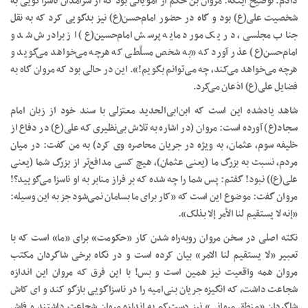
دادم. توضیح اینکه: مروان بن حَکَم از امویانی بود که از سرآمدان ناسزاگویی به
شخصیت علی(ع) بود و گاه در حضور امام‌حسن(ع) نیز بدگویی کرد که به نقل
جناب مجلسی، در یک مورد مایه پرسش امام‌حسین(ع) از برادرش شد و
امام‌حسن(ع) عذر آورد که «به شخص مسلّطی که هرچه می‌خواهد می‌گوید و
هرچه می‌خواهد می‌کند، چه می‌توانم بگویم!». این در حالی بود که مروان گاه به
فضایل علی(ع) اذعان می‌کرد.
شاهد یادشده این است که ابن‌ابی‌الحدید معتزلی با سند خود از زبان امام
سجاد(ع) آورده است: مروان (در اشاره به تلاش بی‌نظیری که علی(ع) در دفاع از
خلیفه سوم، عثمان، به ویژه در جریان محاصره وی کرد) به من گفت: در میان
مردم، نسبت به بزرگ ما (یعنی عثمان)، هیچ کسی مدافع‌تر از بزرگ شما (یعنی
علی(ع)) نبود! گفتم: پس شما را چه شده که بر فراز منابر به او ناسزا می‌گویید؟!
مروان گفت: موضوع این است که «کار برای ما بسامان نمی‌شود جز به این وسیله:
«إنه لا یستقیم لنا الأمر إلا بذلک».
نکته اصلی در سخن مروان روبه‌راه شدن کار «حکومت» برای «ما» است که با
تعبیر «لا یستقیم لنا الامر» بیان کرده است و در نگاه برخی شاگردان مکتب
مروان همه واقعیت نیز همین است و بس! با این فرق که مروان این اندازه
شجاعت داشت، که انگیزه جریان بنی‌امیه را در ناسزاگویی بازگو کند و ای کاش
شاگردان «منطق مروانی» نیز دست‌کم به اندازه مروان شجاعت داشتند و فاش