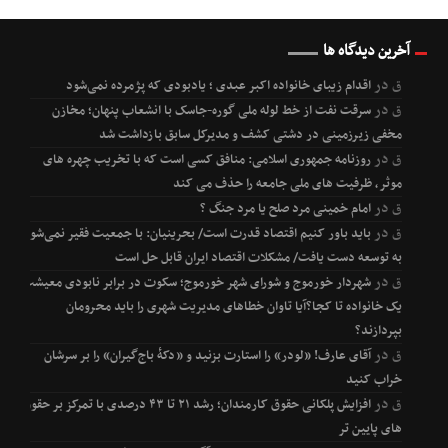
آخرین دیدگاه ها
ق
در
اقدام زیبای خانواده اکبر عبدی ؛ یادبودی که پژمرده نمی‌شود
ق
در
سرقت نفت از خط لوله ملی گوره-جاسک با انشعاب پنهان؛ مخازن
مخفی زیرزمینی در دشتی کشف و مدیرکل سابق بازداشت شد
ق
در
روزنامه جمهوری اسلامی: منافق کسی است که با تخریب چهره های
موثر، ظرفیت های ملی جامعه را حذف می کند
ق
در
امام خمینی مرد صلح یا مرد جنگ ؟
ق
در
باید باور کنیم اقتصاد قدرت است/ بحرینیان: با جمعیت فقیر نمی‌شود
به توسعه دست یافت/ مشکلات اقتصاد ایران قابل حل است
ق
در
شهردار خورموج و شورای شهر خورموج؛ سکوت در برابر نابودی معیشت
یک خانواده تا کجا؟آیا تاوان خطاهای مدیریت شهری را باید محرومان
بپردازند؟
ق
در
آقای عارف! «لودر» را استارت بزنید و «دکۀ باج‌گیران» را بر سرشان
خراب کنید
ق
در
افزایش پلکانی حقوق کارمندان؛ رشد ۲۱ تا ۴۳ درصدی با تمرکز بر حقوق
های پایین تر