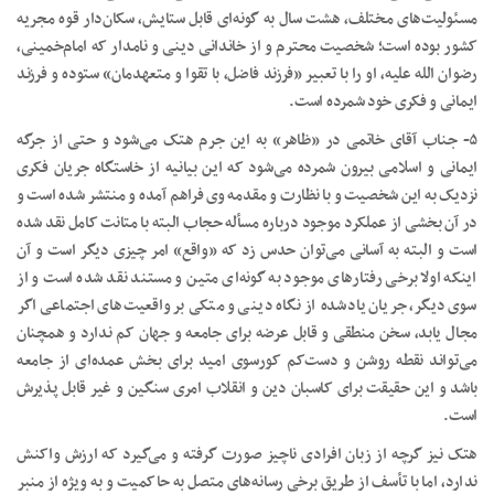
مسئولیت‌های مختلف، هشت سال به‌ گونه‌ای قابل ستایش، سکان‌دار قوه مجریه
کشور بوده است؛ شخصیت محترم و از خاندانی دینی و نامدار که امام‌خمینی،
رضوان الله علیه، او را با تعبیر «فرزند فاضل، با تقوا و متعهدمان» ستوده و فرزند
ایمانی و فکری خود شمرده است.
۵- جناب آقای خاتمی در «ظاهر» به این جرم هتک می‌شود و حتی از جرگه
ایمانی و اسلامی بیرون شمرده می‌شود که این بیانیه از خاستگاه جریان فکری
نزدیک به این شخصیت و با نظارت و مقدمه وی فراهم آمده و منتشر شده است و
در آن بخشی از عملکرد موجود درباره مسأله حجاب البته با متانت کامل نقد شده
است و البته به آسانی می‌توان حدس زد که «واقع» امر چیزی دیگر است و آن
اینکه اولا برخی رفتارهای موجود به گونه‌ای متین و مستند نقد شده است و از
سوی دیگر، جریان یادشده از نگاه دینی و متکی بر واقعیت‌های اجتماعی اگر
مجال یابد، سخن منطقی و قابل عرضه برای جامعه و جهان کم ندارد و همچنان
می‌تواند نقطه روشن و دست‌کم کورسوی امید برای بخش عمده‌ای از جامعه
باشد و این حقیقت برای کاسبان دین و انقلاب امری سنگین و غیر قابل پذیرش
است.
هتک نیز گرچه از زبان افرادی ناچیز صورت گرفته و می‌گیرد که ارزش واکنش
ندارد، اما با تأسف از طریق برخی رسانه‌های متصل به حاکمیت و به ویژه از منبر