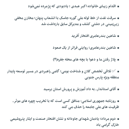
اقدام زیبای خانواده اکبر عبدی ؛ یادبودی که پژمرده نمی‌شود
سرقت نفت از خط لوله ملی گوره-جاسک با انشعاب پنهان؛ مخازن مخفی
زیرزمینی در دشتی کشف و مدیرکل سابق بازداشت شد
شاهین بندرعامری افتخار آفرید
شاهین بندرعامری؛ روایتی فراتر از یک صعود
پلاژ رفتن ما و دعوا با بچه های محله جفره(۴)
✅️ تلاقی تخصص کلان و شناخت بومی؛ گامی راهبردی در مسیر توسعه پایدار
منطقه ویژه پارس جنوبی
آقای استاندار، به داد آموزش و پرورش استان برسید
روزنامه جمهوری اسلامی: منافق کسی است که با تخریب چهره های موثر،
ظرفیت های ملی جامعه را حذف می کند
دوم مرداد؛ یادمان شهدای جاودانه و نشان افتخار صنعت و ایثار پتروشیمی
خارک گرامی باد