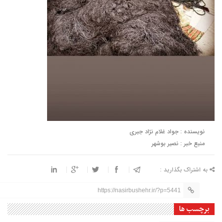
نویسنده : جواد غلام نژاد جبری
منبع خبر : نصیر بوشهر
به اشتراک بگذارید :
https://nasirbushehr.ir/?p=5441
برچسب ها