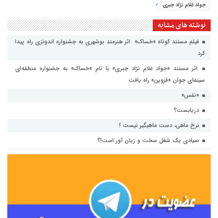
جواد غلام نژاد جبری
نوشته های مشابه
فیلم مستند کوتاه «خساک» اثر هنرمند بوشهری به جشنواره اندونزی راه پیدا
کرد
اثر مستند «جواد غلام نژاد جبری» با نام «خساک» به جشنواره منطقه‌ای
سینمای جوان «قزوین» راه یافت
«نفس»
دریابست؟
نرخ ماهی، دست ماهیگیر نیست !
صیادی یک شغل سخت و زیان آور است!؟