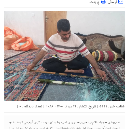
ارسال
پرینت
شناسه خبر : 5441 | تاریخ انتشار : ۱۹ مرداد ۱۴۰۰ - ۲۰:۱۸ | تعداد دیدگاه :
0
|
نصیربوشهر – جواد غلام نژادجبری – در زبان اهل دریا به تور درست کردن دُوم می گویند. شیوه
درست کردن آن چنین است: اول باید طناب (بند)نایلونی که هر توری برای خودش یه قطر دارد