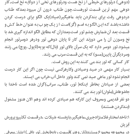
(دوهی) درتورهای خیطی از نخ هست ودرتورهای نخی از دولایه نخ است،کار
دوهی مهم ترین قسمت تورهست.چون طناب درون آن میرود.بعدکه طناب
دردوهی رفت برای بندکردن باید ماهیگیر(صیاد)یک الگو برای درست کردن
داشته باشد که این الگو به اسم (گَز)است از یک چوب به عنوان خط کش و
قسمت بعد آن شمارش چشم تور است،بعدازآن که مطابق الگو اندازه گیری شد با
نخ وسوزن آن را می دوزند این کار تا پایان دوهی تور ودرهر دوسرتور انجام
میشود.تور دوسر دارد که یک سرآن بالای تور (بال)که بویه(تاپول ،پوچ) می زنند
وسردیگرآن پایین(مسو) که به این قسمت سرب می زنند.
کار کسانی که تور بند می کنند به این روش است.
بسیار کار مهمی در صید وصیادی وکارهرکسی نیست چون اگر این کار درست
انجام نشود تور ماهی صید نمی کند وتور داخل آب خراب می ایستد.
بعضی از صیادان بخاطر اینکه( تور، طناب، سراب)گران شده است ناخدا با
جاشوهاش(ملوان) تور بند می کنند.
دو نفر قدیمی ومعروف این کارکه هم صیادی کرده اند وهم الان هنوز مشغول
(بندکردن هستند)
۱:ناخدامختارغلامنژادجبری،ماهیگیر،بازشسته شیلات ،درقسمت تکثیروپرورش
آبزیان
در مجموعه مجموع مستند(نان وهنر)قسمت ربابه(بخش تور بافی) ایشان معرفی