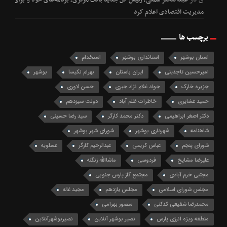
عبدالناصر همتی، رئیس کل جدید بانک مرکزی، برنامه‌های خود را برای
مدیریت اقتصادی اعلام کرد
برچسب ها
استان بوشهر
استانداری بوشهر
استخدام
امیرحسین تاجدینی
ایران باستان
بهرام نکیسا
بوشهر
جزیره خارک
جواد غلام نژاد جبری
حسن لاوری
حمید عشایری
خاطرات ظلم آباد
دولت سیزدهم
دکتر اصغر ابراهیمی
دکتر محمد کارگر
سید رضا حسینی
شاهنامه
شهرداری بوشهر
شورای شهر بوشهر
شورای پنجم
عباس کریمی
عبدالرحیم کارگر
عسلویه
علیرضا مشایخ
فردوسی
ماشاالله زنگنه
مجتبی خرم آبادی
مجتمع گاز پارس جنوبی
مجلس شورای اسلامی
مجلس یازدهم
مجید غاله
محمدرضا شفیعی کدکنی
منصور بهرامی
منطقه ویژه انرژی پارس
نصیر بوشهر آنلاین
نصیربوشهرآنلاین