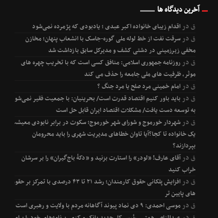
آخرین دیدگاه ها
ق
در
اقدام زیبای خانواده اکبر عبدی ؛ یادبودی که پژمرده نمی‌شود
ق
در
سرقت نفت از خط لوله ملی گوره-جاسک با انشعاب پنهان؛ مخازن
مخفی زیرزمینی در دشتی کشف و مدیرکل سابق بازداشت شد
ق
در
روزنامه جمهوری اسلامی: منافق کسی است که با تخریب چهره های
موثر، ظرفیت های ملی جامعه را حذف می کند
ق
در
امام خمینی مرد صلح یا مرد جنگ ؟
ق
در
باید باور کنیم اقتصاد قدرت است/ بحرینیان: با جمعیت فقیر نمی‌شود
به توسعه دست یافت/ مشکلات اقتصاد ایران قابل حل است
ق
در
شهردار خورموج و شورای شهر خورموج؛ سکوت در برابر نابودی معیشت
یک خانواده تا کجا؟آیا تاوان خطاهای مدیریت شهری را باید محرومان
بپردازند؟
ق
در
آقای عارف! «لودر» را استارت بزنید و «دکۀ باج‌گیران» را بر سرشان
خراب کنید
ق
در
افزایش پلکانی حقوق کارمندان؛ رشد ۲۱ تا ۴۳ درصدی با تمرکز بر حقوق
های پایین تر
ق
در
موسی احمدی: ۹ دی نماد پیوند آگاهانه مردم با ولایت و رهبری است
ق
در