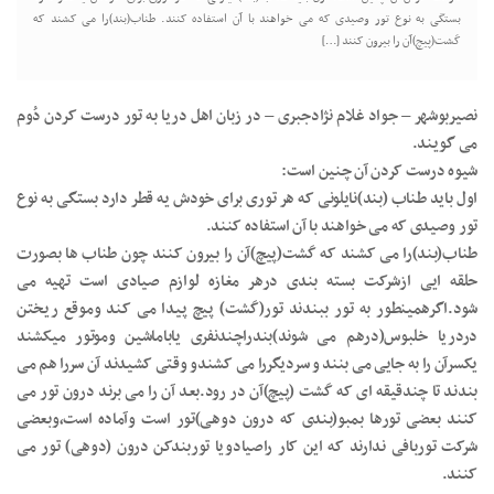
بستگی به نوع تور وصیدی که می خواهند با آن استفاده کنند. طناب(بند)را می کشند که
کَشت(پیچ)آن را بیرون کنند […]
نصیربوشهر – جواد غلام نژادجبری – در زبان اهل دریا به تور درست کردن دُوم
می گویند.
شیوه درست کردن آن چنین است:
اول باید طناب (بند)نایلونی که هر توری برای خودش یه قطر دارد بستگی به نوع
تور وصیدی که می خواهند با آن استفاده کنند.
طناب(بند)را می کشند که کَشت(پیچ)آن را بیرون کنند چون طناب ها بصورت
حلقه ایی ازشرکت بسته بندی درهر مغازه لوازم صیادی است تهیه می
شود.اگرهمینطور به تور ببندند تور(کَشت) پیچ پیدا می کند وموقع ریختن
دردریا خلبوس(درهم می شوند)بندراچندنفری یاباماشین وموتور میکشند
یکسرآن را به جایی می بنند و سردیگررا می کشندو وقتی کشیدند آن سررا هم می
بندند تا چندقیقه ای که کَشت (پیچ)آن در رود.بعد آن را می برند درون تور می
کنند بعضی تورها بمبو(بندی که درون دوهی)تور است وآماده است،وبعضی
شرکت توربافی ندارند که این کار راصیادویا توربندکن درون (دوهی) تور می
کنند.