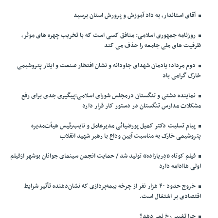
آقای استاندار، به داد آموزش و پرورش استان برسید
روزنامه جمهوری اسلامی: منافق کسی است که با تخریب چهره های موثر،
ظرفیت های ملی جامعه را حذف می کند
دوم مرداد؛ یادمان شهدای جاودانه و نشان افتخار صنعت و ایثار پتروشیمی
خارک گرامی باد
نماینده دشتی و تنگستان درمجلس شورای اسلامی:پیگیری جدی برای رفع
مشکلات مدارس تنگستان در دستور کار قرار دارد
پیام تسلیت دکتر کمیل پورضیائی مدیرعامل و نایب‌رئیس هیأت‌مدیره
پتروشیمی خارک به مناسبت آیین وداع با رهبر شهید انقلاب
فیلم کوتاه «دِریازاده» تولید شد / حمایت انجمن سینمای جوانان بوشهر ازفیلم
اولی هاادامه دارد
خروج حدود ۴۰ هزار نفر از چرخه بیمه‌پردازی که نشان‌دهنده تأثیر شرایط
اقتصادی بر اشتغال است.
چرا تغییر رخ نمی‌دهد؟