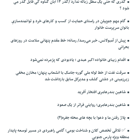
گذری که حتی یک سطل زباله ندارد /گذر ۱۳ آبان گناوه کی قابل گذر می
شود ؟
گام مهم جم‌پیلن در راستای حمایت از کسب و کارهای خرد و توانمندسازیِ
بانوان سرپرست خانوار
پیش از آمبولانس، خبر می‌رسد/ رسانه؛ خط مقدم پنهانی سلامت در روزهای
بحرانی
اقدام زیبای خانواده اکبر عبدی ؛ یادبودی که پژمرده نمی‌شود
سرقت نفت از خط لوله ملی گوره-جاسک با انشعاب پنهان؛ مخازن مخفی
زیرزمینی در دشتی کشف و مدیرکل سابق بازداشت شد
شاهین بندرعامری افتخار آفرید
شاهین بندرعامری؛ روایتی فراتر از یک صعود
پلاژ رفتن ما و دعوا با بچه های محله جفره(۴)
✅️ تلاقی تخصص کلان و شناخت بومی؛ گامی راهبردی در مسیر توسعه پایدار
منطقه ویژه پارس جنوبی