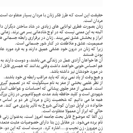
حقیقت این است که طرز فکر زنان با مردان بسیار متفاوت است.
مردان است.
زنان بصورت فطری توانایی های زیادی در شاد ساختن دیگران دا
البته به این معنی نیست که در اوج شادمانی بسر می برند. زمان
ابراز و بخشش عشق نمی‌بیند. زنان در برقراری رابطه جسمانی 
صمیمیت، عشق و ملاطفت در کنار شور جسمانی است.
زیرا که زنان در درون خود عشقی عمیق دارند و به فرد مورد عل
بودن هستند
آن ها خواهان آزادی عمل در زندگی می باشند، و دوست دارند ب
هم احساس خوبی خواهند داشت وقتی بدانند که همسری قابل اعت
در مورد خودشان نیز داشته باشد.
و هیچ وقت از یاد نمی برند که باید مراقب رابطه ی خود باشند.
از نظر علمی بخشی از مغز به نام سینگولیت که در تصمیم گیری و
است. قسمتی از مغز جلوی پیشانی که احساسات و عواطف انسان
شهودی است و کلید حافظه بلند مدت هیپوکامپوس در زنان بزرگ‌تر
همه ما می دانیم که شخصیت زنان و مردان هر دو بر اساس ص
خانواده در اوایل دوران کودکی شروع به تاثیر پذیری می کند. مح
حالی که ابراز آن معمولا متفاوت است.
زن آلفا که موضوع قابل بحث جامعه امروز است، به‌عنوان زنی 
نام برده می‌شود. در مقابل زن بتا دارای خصوصیات مثبت متعد
زن مهرورز، زن نجیب و….اشاره کرد. درست است که این دو، خصو