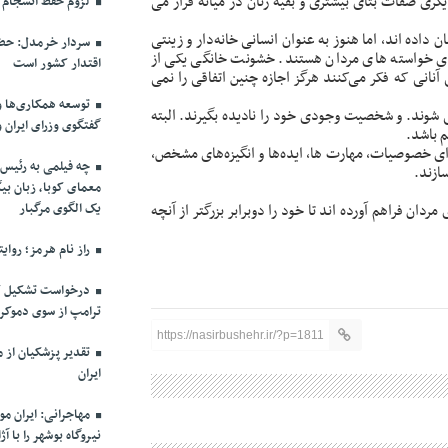
ری صفات بتای بیشتری و بقیه زنان در میانه قرار می
لزوم حفظ انسجام م
 داده اند، اما هنوز به‌ عنوان انسانی خانه‌دار و زینتی
سردار خرمدل: حضو
ای خواسته های مردان هستند. خشونت خانگی یکی از
اقتدار کشور است
نانی که فکر می‌کنند هرگز اجازه چنین اتفاقی را نمی
توسعه همکاری‌ها و
ی شوند. و شخصیت وجودی خود را نادیده بگیرند. البته
گفتگوی وزرای ایران 
 باشد.
ارای خصوصیات، مهارت ها، ایده‌ها و انگیزه‌های مشخص،
چه فیلمی به رئیس 
ازند.
معمای کوبا، زبان بیگ
ردان فراهم آورده اند تا خود را دوبرابر بزرگتر از آنچه
یک الگوی مرگبار
راز نام هرمز؛ روای
درخواست تشکیل ک
ترامپ از سوی دموکرا
https://nasirbushehr.ir/?p=1811
ایران
مهاجرانی: ایران م
نیروگاه بوشهر را با 