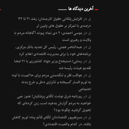
آخرین دیدگاه ها
ق
در
افزایش پلکانی حقوق کارمندان؛ رشد ۲۱ تا ۴۳
درصدی با تمرکز بر حقوق های پایین تر
ق
در
موسی احمدی: ۹ دی نماد پیوند آگاهانه مردم با
ولایت و رهبری است
ق
در
عبدالناصر همتی، رئیس کل جدید بانک مرکزی،
برنامه‌های خود را برای مدیریت اقتصادی اعلام کرد
ق
در
رسایی/ استیضاح وزیر جهاد کشاورزی با ۷۱ امضا
تقدیم هیئت رئیسه شد
ق
در
عواقب فقر و تنگدستی مردم برای حاکمیت با توجه
به تورم افسار گسیخته و ناترازی دخل و خرج بدنه
اجتماعی
ق
در
روزنامه شرق نوشت /آقای پزشکیان! هنوز نمی
خواهید به مردم گزارش بدهید اسب زین کرده‌ای که
تحویل گرفتید چگونه بود؟
ق
در
سبزعلیپور اقتصاددان /آقای قائم پناه؛ تورم کاهش
یافته، در کدام واقعیت اقتصادی؟