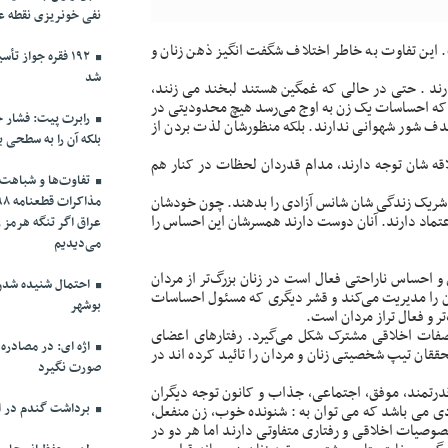
نفی خونریزی نقطه ع
 این تفاوت به خاطر اختلاف شگفت انگیز ذهن زنان و
۱۹۲ فقره جواز 
شد
رند . حتی در حالی که غمگین هستند لبخند می زنند،
ی که احساسات یک زن به اوج می‌رسد هیچ محدودیتی در
رابرت پیت: فشار حد
هدف شور شهوانی ندارند. بلکه منظورشان لذت بردن از
بلکه آن را به سطحی ب
اقه شان توجه دارند، مدام قدردان لحظات در کنار هم
تفاوت‌ها و شباهت‌ه
ه شریک زندگی شان شانس آزادی را بدهند. چون خودشان
ماد دارند. آنان دوست دارند همسرشان این احساس را
عراق اگر تنگه هرمز 
می‌دیدیم
 احساس ناراحتی فعال است در زنان بزرگ‌تر از مردان
احتمال شنیده شدن 
 را مدیریت می‌کند و قشر دیگری که مسئول احساسات
بوشهر
 و فعال تراز مردان است.
فات اخلاقی مشترک شکل می‌گیرد. رفتارهای اعضای
اژه ای: در مصادره
ققان تیپ شخصیتی زنان و مردان را تائید کرده اند در
صورت نگیرد
قدرتمند، موفق، اجتماعی، جذاب و کانون توجه دیگران
برداشت گندم در اس
دی می باشد که می توان به : شنونده خوب، زن منفعل،
صیات اخلاقی و رفتاری متفاوتی دارند اما هر دو در