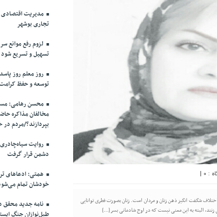
مدیریت اقتصادی در
تجاری بوشهر
لزوم رفع موانع سرم
تسهیل و تسریع شود
روز معلم روز پاسد
توسعه و حفظ کرامت
محسن رهامی: مسال
مخالفان مذاکره حاضر
بپردازند؟/مردم در خ
روایت سیاه‌چادری
دشمن قرار گرفت
|
0
همتی: ادعاهای ترا
خودشان تمام می‌شود
اختلاف شگفت انگیز ذهن زنان و مردان است. زنان بصورت فطری توانایی
نامه جدید محقق دام
نند، البته به این معنی نیست که در اوج شادمانی بسر […]
طبل‌نوازان جنگ ایست