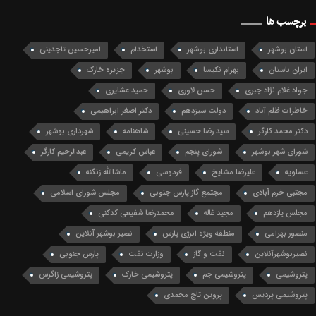
برچسب ها
استان بوشهر
استانداری بوشهر
استخدام
امیرحسین تاجدینی
ایران باستان
بهرام نکیسا
بوشهر
جزیره خارک
جواد غلام نژاد جبری
حسن لاوری
حمید عشایری
خاطرات ظلم آباد
دولت سیزدهم
دکتر اصغر ابراهیمی
دکتر محمد کارگر
سید رضا حسینی
شاهنامه
شهرداری بوشهر
شورای شهر بوشهر
شورای پنجم
عباس کریمی
عبدالرحیم کارگر
عسلویه
علیرضا مشایخ
فردوسی
ماشاالله زنگنه
مجتبی خرم آبادی
مجتمع گاز پارس جنوبی
مجلس شورای اسلامی
مجلس یازدهم
مجید غاله
محمدرضا شفیعی کدکنی
منصور بهرامی
منطقه ویژه انرژی پارس
نصیر بوشهر آنلاین
نصیربوشهرآنلاین
نفت و گاز
وزارت نفت
پارس جنوبی
پتروشیمی
پتروشیمی جم
پتروشیمی خارک
پتروشیمی زاگرس
پتروشیمی پردیس
پروین تاج محمدی