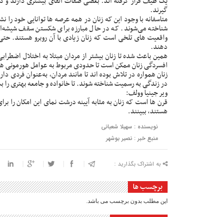
یک طیف قرار گرفته اند. بعضی صفات آلفای بیشتری دارند و دیگ
گیرند.
متاسفانه با وجود این که زنان در همه عرصه ها توانایی خود را نشان
شناخته می‌شوند. که در حال مبارزه برای شکستن سقف شیشه‌
واقعیت های تلخی است که زنان زیادی با آن روبرو هستند. حتی آ
دهند.
همین باعث شده تا زنان بیشتر از مردان مبتلا به اختلال اضطراب
افسردگی زنان ممکن است تا حدودی مربوط به عوامل هورمونی هم
زنان همواره در تلاش بوده اند تا مانند مردان، به‌عنوان فردی د
در زندگی به رسمیت شناخته شوند. تا خانواده و جامعه بهتری را بس
ویر جینیا وولف:
قرن ها است که زنان به مثابه آیینه درشت نمای این امکان را برای م
هستند، ببینند.
نویسنده : سهیلا شعبانی
منبع خبر : نصیر بوشهر
به اشتراک بگذارید :
برچسب ها
این مطلب بدون برچسب می باشد.