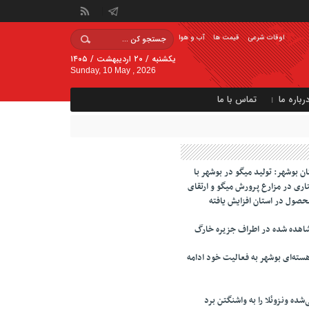
اوقات شرعی
قیمت ها
آب و هوا
یکشنبه / ۲۰ اردیبهشت / ۱۴۰۵
Sunday, 10 May , 2026
رباره ما
تماس با ما
 بوشهر: تولید میگو در بوشهر با
ری در مزارع پرورش میگو و ارتقای
محصول در استان افزایش یافته
اهده شده در اطراف جزیره خارگ
سته‌ای بوشهر به فعالیت خود ادامه
‌شده ونزوئلا را به واشنگتن برد