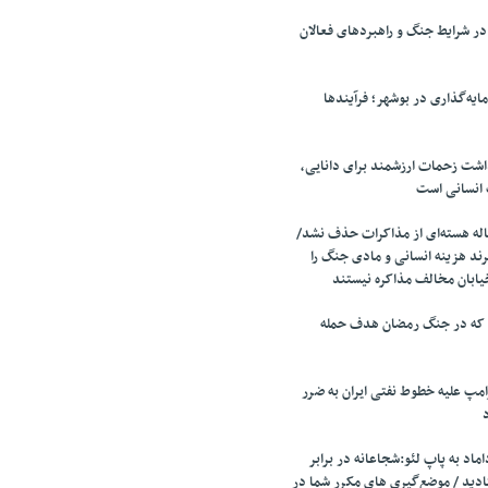
 شرایط جنگ و راهبردهای فعالان
ایه‌گذاری در بوشهر؛ فرآیندها
اشت زحمات ارزشمند برای دانایی،
 انسانی است
ه هسته‌ای از مذاکرات حذف نشد/
ند هزینه انسانی و مادی جنگ را
یابان مخالف مذاکره نیستند
 که در جنگ رمضان هدف حمله
مپ علیه خطوط نفتی ایران به ضرر
اد به پاپ لئو:شجاعانه در برابر
ادید / موضع‌گیری های مکرر شما در