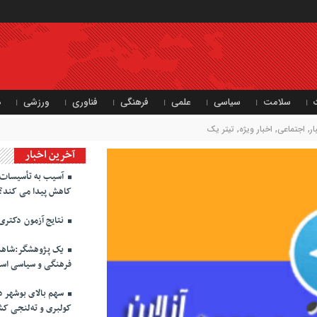
سلامت
سیاسی
علمی
فرهنگی
فناوری
ورزشی
د
ر
,
اجتماعی
,
اخبار ویژه
,
تیتر یک
آخرین اخبار
آسیب به تأسیسات ن
کاهش پیدا می کند؟
نتایج آزمون دکتری
یک پژوهشگر:شاهنام
فرهنگی و سیاسی اس
سهم بالای بوشهر د
کولبری و ته‌لنجی کش