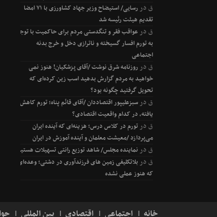
ق
در
رسایی/ استیضاح وزیر جهاد کشاورزی با ۷۱ امضا
تقدیم هیئت رئیسه شد
ق
در
عواقب فقر و تنگدستی مردم برای حاکمیت با توجه
به تورم افسار گسیخته و ناترازی دخل و خرج بدنه
اجتماعی
ق
در
روزنامه شرق نوشت /آقای پزشکیان! هنوز نمی
خواهید به مردم گزارش بدهید اسب زین کرده‌ای که
تحویل گرفتید چگونه بود؟
ق
در
سبزعلیپور اقتصاددان /آقای قائم پناه؛ تورم کاهش
یافته، در کدام واقعیت اقتصادی؟
ق
در
تورم در کلاس درس؛ هزینه‌ای که آینده ایران
می‌پردازد /معیشت معلمان و آینده آموزش در ایران
ق
در
نماینده مجلس/ شاهد توزیع رانتی تسهیلات هستیم
ق
در
بلاتکلیفی زمین های فرزندآوری در دشتی؛ وعده‌ای
که هنوز عملی نشده
خانه
اجتماعی
اقتصادی
بین المللی
حوا