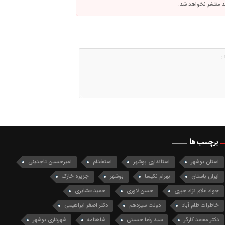
اشد منتشر نخواهد شد.
برچسب ها
استان بوشهر
استانداری بوشهر
استخدام
امیرحسین تاجدینی
ایران باستان
بهرام نکیسا
بوشهر
جزیره خارک
جواد غلام نژاد جبری
حسن لاوری
حمید عشایری
خاطرات ظلم آباد
دولت سیزدهم
دکتر اصغر ابراهیمی
دکتر محمد کارگر
سید رضا حسینی
شاهنامه
شهرداری بوشهر