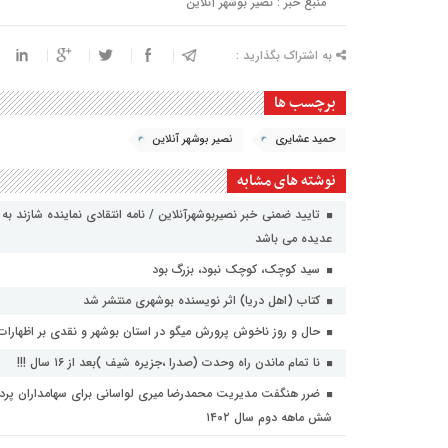
منبع خبر : نصیر بوشهر آنلاین
به اشتراک بگذارید :
برچسب ها
حمید عشایری
نصیر بوشهر آنلاین
نوشته های مشابه
تایید ضمنی خبر نصیربوشهرآنلاین / نامه انتقادی نماینده شازند
عدیده می باشد
سید کوچک، کوچک نبود، بزرگ بود
کتاب (اهل دریا) اثر نویسنده بوشهری منتشر شد
حال و روز ناخوش پرورش میگو در استان بوشهر و نقدی بر اظهارات 
نا تمام ماندن راه وحدت (صدرا ،جزیره شیف )بعد از ۱۶ سال !!!
شش ماهه دوم سال ۱۴۰۲