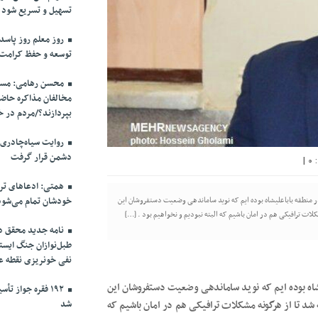
تسهیل و تسریع شود
روز معلم روز پاسد
توسعه و حفظ کرامت
محسن رهامی: مسال
مخالفان مذاکره حاضر
بپردازند؟/مردم در خ
روایت سیاه‌چادری
دشمن قرار گرفت
|
0
همتی: ادعاهای ترا
 منطقه باباعلیشاه بوده ایم که نوید ساماندهی وضعیت دستفروشان این
خودشان تمام می‌شود
شکلات ترافیکی هم در امان باشیم که البته نبودیم و نخواهیم بود . […]
نامه جدید محقق دام
طبل‌نوازان جنگ ایست
نفی خونریزی نقطه ع
شاه بوده ایم که نوید ساماندهی وضعیت دستفروشان این
۱۹۲ فقره جواز 
ه شد تا از هرگونه مشکلات ترافیکی هم در امان باشیم که
شد