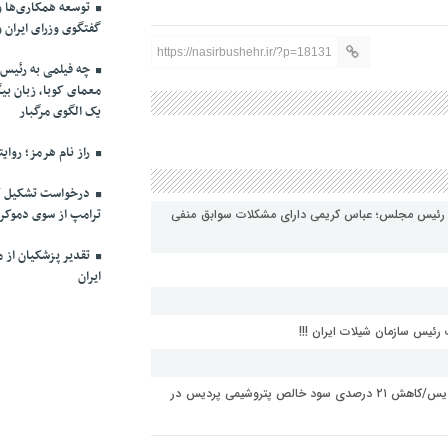
توسعه همکاری‌ها و
گفتگوی وزرای ایران 
https://nasirbushehr.ir/?p=18131
چه فیلمی به رئیس 
معمای کوبا، زبان بیگ
یک الگوی مرگبار
راز نام هرمز؛ روای
درخواست تشکیل ک
ترامپ از سوی دموکرا
 به رئیس مجلس؛ عباس کریمی دارای مشکلات سوابق منفی
ایران
رئیس سازمان شیلات ایران !!!
ضرر هنگفت مدیریت محمدرضا میری لواسانی برای سهامداران پردیس/کاهش ۲۱ درصدی سود خالص پتروشیمی پردیس در