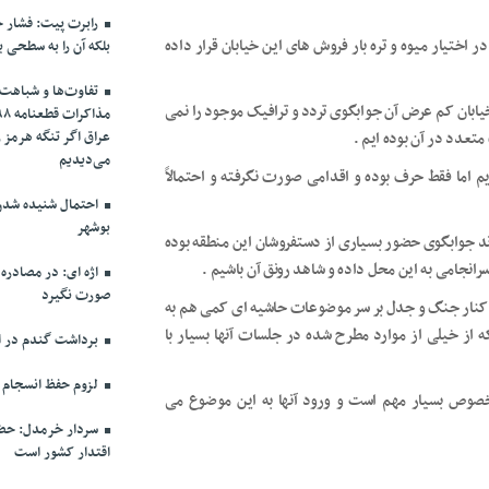
رابرت پیت: فشار حد
 اختیار میوه و تره بار فروش های این خیابان قرار داده
بلکه آن را به سطحی ب
تفاوت‌ها و شباهت‌ه
خیابان کم عرض آن جوابگوی تردد و ترافیک موجود را نمی
تعدد در آن بوده ایم .
عراق اگر تنگه هرمز 
می‌دیدیم
 اما فقط حرف بوده و اقدامی صورت نگرفته و احتمالاً
احتمال شنیده شدن 
بوشهر
ند جوابگوی حضور بسیاری از دستفروشان این منطقه بوده
سرانجامی به این محل داده و شاهد رونق آن باشیم .
اژه ای: در مصادره
صورت نگیرد
 کنار جنگ و جدل بر سر موضوعات حاشیه ای کمی هم به
از خیلی از موارد مطرح شده در جلسات آنها بسیار با
برداشت گندم در اس
لزوم حفظ انسجام م
خصوص بسیار مهم است و ورود آنها به این موضوع می
سردار خرمدل: حضو
اقتدار کشور است