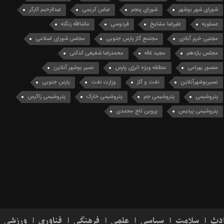
شورای شهر بوشهر
شورای پنجم
عباس کریمی
عبدالرحیم کارگر
عسلویه
علیرضا مشایخ
فردوسی
ماشاالله زنگنه
مجتبی خرم آبادی
مجتمع گاز پارس جنوبی
مجلس شورای اسلامی
مجلس یازدهم
مجید غاله
محمدرضا شفیعی کدکنی
منصور بهرامی
منطقه ویژه انرژی پارس
نصیر بوشهر آنلاین
نصیربوشهرآنلاین
نفت و گاز
وزارت نفت
پارس جنوبی
پتروشیمی
پتروشیمی جم
پتروشیمی خارک
پتروشیمی زاگرس
پتروشیمی پردیس
پروین تاج محمدی
دث
سلامت
سیاسی
علمی
فرهنگی
فناوری
ورزشی