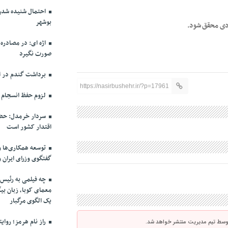
احتمال شنیده شدن 
بوشهر
ودی محقق شود.
اژه ای: در مصادره
صورت نگیرد
برداشت گندم در اس
https://nasirbushehr.ir/?p=17961
لزوم حفظ انسجام م
سردار خرمدل: حضو
اقتدار کشور است
توسعه همکاری‌ها و
گفتگوی وزرای ایران 
چه فیلمی به رئیس 
معمای کوبا، زبان بیگ
یک الگوی مرگبار
راز نام هرمز؛ روای
توسط تیم مدیریت منتشر خواهد شد.