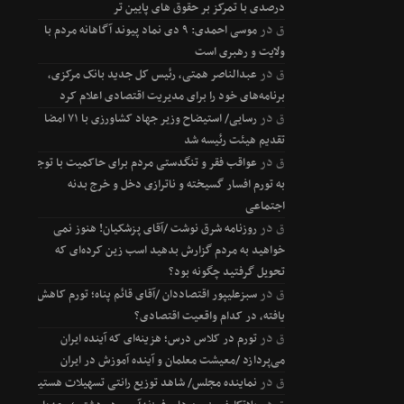
درصدی با تمرکز بر حقوق های پایین تر
ق
در
موسی احمدی: ۹ دی نماد پیوند آگاهانه مردم با
ولایت و رهبری است
ق
در
عبدالناصر همتی، رئیس کل جدید بانک مرکزی،
برنامه‌های خود را برای مدیریت اقتصادی اعلام کرد
ق
در
رسایی/ استیضاح وزیر جهاد کشاورزی با ۷۱ امضا
تقدیم هیئت رئیسه شد
ق
در
عواقب فقر و تنگدستی مردم برای حاکمیت با توجه
به تورم افسار گسیخته و ناترازی دخل و خرج بدنه
اجتماعی
ق
در
روزنامه شرق نوشت /آقای پزشکیان! هنوز نمی
خواهید به مردم گزارش بدهید اسب زین کرده‌ای که
تحویل گرفتید چگونه بود؟
ق
در
سبزعلیپور اقتصاددان /آقای قائم پناه؛ تورم کاهش
یافته، در کدام واقعیت اقتصادی؟
ق
در
تورم در کلاس درس؛ هزینه‌ای که آینده ایران
می‌پردازد /معیشت معلمان و آینده آموزش در ایران
ق
در
نماینده مجلس/ شاهد توزیع رانتی تسهیلات هستیم