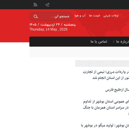
اوقات شرعی
قیمت ها
آب و هوا
پنجشنبه / ۲۴ اردیبهشت / ۱۴۰۵
Thursday, 14 May , 2026
رباره ما
تماس با ما
ر واردات مرزی؛ نیمی از تجارت
ور از این استان انجام شد
ال ازخلیج فارس
ای عمومی استان بوشهر از تداوم
تابخانه در سراسر استان همزمان با جنگ
 بوشهر: تولید میگو در بوشهر با