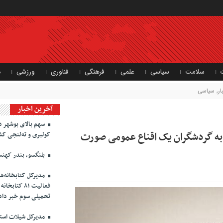
سلامت
سیاسی
علمی
فرهنگی
فناوری
ورزشی
د
ر
,
سیاسی
آخرین اخبار
سهم بالای بوشهر د
 به گردشگران یک اقناع عمومی صورت
کولبری و ته‌لنجی کش
بلنگسو، بندر کهنس
مدیرکل کتابخانه‌ه
فعالیت ۸۱ ک
تحمیلی سوم خبر داد
مدیرکل شیلات استان