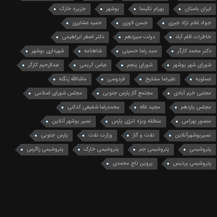
ایران باستان
بهرام نکیسا
بوشهر
جزیره خارک
جواد غلام نژاد جبری
حسن لاوری
حمید عشایری
خاطرات ظلم آباد
دولت سیزدهم
دکتر اصغر ابراهیمی
دکتر محمد کارگر
سید رضا حسینی
شاهنامه
شهرداری بوشهر
شورای شهر بوشهر
شورای پنجم
عباس کریمی
عبدالرحیم کارگر
عسلویه
علیرضا مشایخ
فردوسی
ماشاالله زنگنه
مجتبی خرم آبادی
مجتمع گاز پارس جنوبی
مجلس شورای اسلامی
مجلس یازدهم
مجید غاله
محمدرضا شفیعی کدکنی
منصور بهرامی
منطقه ویژه انرژی پارس
نصیر بوشهر آنلاین
نصیربوشهرآنلاین
نفت و گاز
وزارت نفت
پارس جنوبی
پتروشیمی
پتروشیمی جم
پتروشیمی خارک
پتروشیمی زاگرس
پتروشیمی پردیس
پروین تاج محمدی