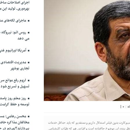
اجرای اصلاحات ساختا
بهره‌وری، تولید این 
ماجرای لکه‌های مش
روس اتم: نیروگاه ه
می دهد
آمریکا اورانیوم غنی
مدیریت اقتصادی در
تجاری بوشهر
لزوم رفع موانع سرم
تسهیل و تسریع شود
روز معلم روز پاسد
توسعه و حفظ کرامت
|
0
محسن رهامی: مسال
مخالفان مذاکره حاضر
م‌کارت بدون فیلتر استدلال داریم و معتقدیم که باید حداقل خدمات
بپردازند؟/مردم در خ
ظر بنده، این موضوع جاافتاده است و افرادی هم که نظرات کارشناسی