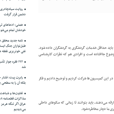
روایت سیاه‌چادری
دشمن قرار گرفت
همتی: ادعاهای ترا
خودشان تمام می‌شود
نامه جدید محقق دام
طبل‌نوازان جنگ ایست
ه باید حداقل خدمات گردشگری به گردشگران داده شود.
نفی خونریزی نقطه ع
وضوع جاافتاده است و افرادی هم که نظرات کارشناسی
۱۹۲ فقره جواز 
شد
رابرت پیت: فشار حد
در این کمیسیون‌ها شرکت کردیم و توضیح دادیم و فکر
بلکه آن را به سطحی ب
تفاوت‌ها و شباهت‌ه
ه می‌دهند، باید بتوانند تا زمانی که سکوهای داخلی
عراق اگر تنگه هرمز 
ی ما دچار مخاطره شود.
می‌دیدیم