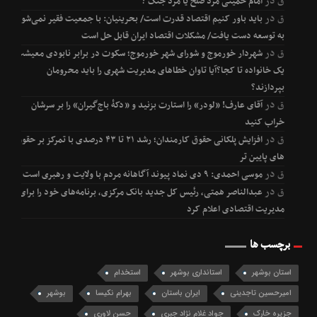
ق
در
امام خمینی مرد صلح یا مرد جنگ ؟
ق
در
باید باور کنیم اقتصاد قدرت است/ بحرینیان: با جمعیت فقیر نمی‌شود
به توسعه دست یافت/ مشکلات اقتصاد ایران قابل حل است
ق
در
شهردار خورموج و شورای شهر خورموج؛ سکوت در برابر نابودی معیشت
یک خانواده تا کجا؟آیا تاوان خطاهای مدیریت شهری را باید محرومان
بپردازند؟
ق
در
آقای عارف! «لودر» را استارت بزنید و «دکۀ باج‌گیران» را بر سرشان
خراب کنید
ق
در
افزایش پلکانی حقوق کارمندان؛ رشد ۲۱ تا ۴۳ درصدی با تمرکز بر حقوق
های پایین تر
ق
در
موسی احمدی: ۹ دی نماد پیوند آگاهانه مردم با ولایت و رهبری است
ق
در
عبدالناصر همتی، رئیس کل جدید بانک مرکزی، برنامه‌های خود را برای
مدیریت اقتصادی اعلام کرد
برچسب ها
استان بوشهر
استانداری بوشهر
استخدام
امیرحسین تاجدینی
ایران باستان
بهرام نکیسا
بوشهر
جزیره خارک
جواد غلام نژاد جبری
حسن لاوری