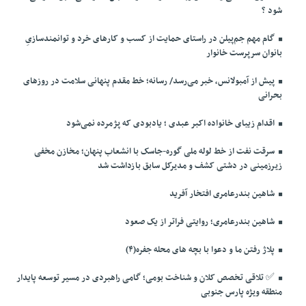
شود ؟
گام مهم جم‌پیلن در راستای حمایت از کسب و کارهای خرد و توانمندسازیِ
بانوان سرپرست خانوار
پیش از آمبولانس، خبر می‌رسد/ رسانه؛ خط مقدم پنهانی سلامت در روزهای
بحرانی
اقدام زیبای خانواده اکبر عبدی ؛ یادبودی که پژمرده نمی‌شود
سرقت نفت از خط لوله ملی گوره-جاسک با انشعاب پنهان؛ مخازن مخفی
زیرزمینی در دشتی کشف و مدیرکل سابق بازداشت شد
شاهین بندرعامری افتخار آفرید
شاهین بندرعامری؛ روایتی فراتر از یک صعود
پلاژ رفتن ما و دعوا با بچه های محله جفره(۴)
✅️ تلاقی تخصص کلان و شناخت بومی؛ گامی راهبردی در مسیر توسعه پایدار
منطقه ویژه پارس جنوبی