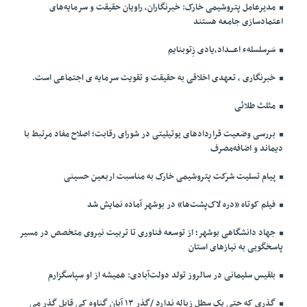
مدیرعامل پتروشیمی خارک: خبرنگاران، راویان حقیقت و سرمایه‌های
اعتمادسازی جامعه هستند
سَرسلسلهء اعـــداد،یادی زِتوبنایم
خبرنگاری ، تعهدی اخلاقی به حقیقت و تقویت سرمایه ی اجتماعی است.
مثلث طلائی
بررسی وضعیت قراردادهای یوتیلیتی در شورای رقابت؛ اصلاح مفاد مرتبط با
دیماند و اضافه‌مصرف
پیام تسلیت شرکت پتروشیمی خارک به مناسبت اربعین حسینی
فیلم کوتاه «دره لاک‌پشت‌ها» در بوشهر آماده نمایش شد
جهاد دانشگاهی بوشهر؛ از توسعه فناوری تا تربیت نیروی متخصص در مسیر
پاسخگویی به نیازهای استان
بلقیس سلیمانی در سالروز تولد دولت‌آبادی: همیشه از او سپاسگزارم
گذری که حتی یک سطل زباله ندارد /گذر ۱۳ آبان گناوه کی قابل گذر می