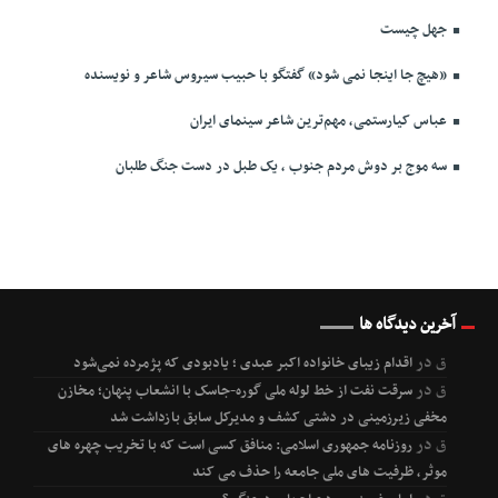
جهل چیست
«هیچ جا اینجا نمی شود» گفتگو با حبیب سیروس شاعر و نویسنده
عباس کیارستمی، مهم‌ترین شاعر سینمای ایران
سه موج بر دوش مردم جنوب ، یک طبل در دست جنگ طلبان
آخرین دیدگاه ها
ق
در
اقدام زیبای خانواده اکبر عبدی ؛ یادبودی که پژمرده نمی‌شود
ق
در
سرقت نفت از خط لوله ملی گوره-جاسک با انشعاب پنهان؛ مخازن
مخفی زیرزمینی در دشتی کشف و مدیرکل سابق بازداشت شد
ق
در
روزنامه جمهوری اسلامی: منافق کسی است که با تخریب چهره های
موثر، ظرفیت های ملی جامعه را حذف می کند