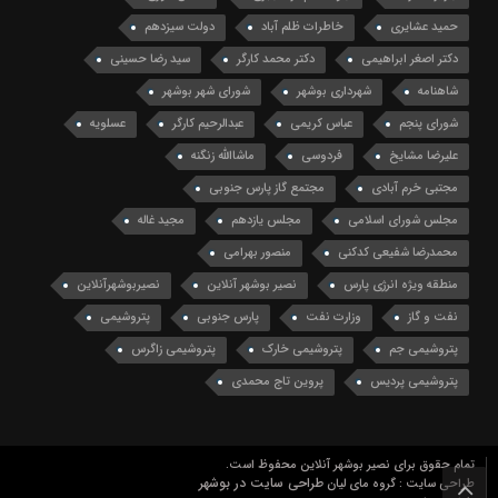
حمید عشایری
خاطرات ظلم آباد
دولت سیزدهم
دکتر اصغر ابراهیمی
دکتر محمد کارگر
سید رضا حسینی
شاهنامه
شهرداری بوشهر
شورای شهر بوشهر
شورای پنجم
عباس کریمی
عبدالرحیم کارگر
عسلویه
علیرضا مشایخ
فردوسی
ماشاالله زنگنه
مجتبی خرم آبادی
مجتمع گاز پارس جنوبی
مجلس شورای اسلامی
مجلس یازدهم
مجید غاله
محمدرضا شفیعی کدکنی
منصور بهرامی
منطقه ویژه انرژی پارس
نصیر بوشهر آنلاین
نصیربوشهرآنلاین
نفت و گاز
وزارت نفت
پارس جنوبی
پتروشیمی
پتروشیمی جم
پتروشیمی خارک
پتروشیمی زاگرس
پتروشیمی پردیس
پروین تاج محمدی
تمام حقوق برای نصیر بوشهر آنلاین محفوظ است.
طراحی سایت در بوشهر
طراحی سایت : گروه مای لیان