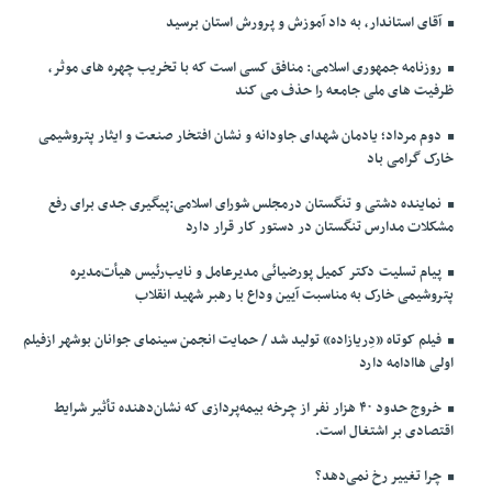
آقای استاندار، به داد آموزش و پرورش استان برسید
روزنامه جمهوری اسلامی: منافق کسی است که با تخریب چهره های موثر،
ظرفیت های ملی جامعه را حذف می کند
دوم مرداد؛ یادمان شهدای جاودانه و نشان افتخار صنعت و ایثار پتروشیمی
خارک گرامی باد
نماینده دشتی و تنگستان درمجلس شورای اسلامی:پیگیری جدی برای رفع
مشکلات مدارس تنگستان در دستور کار قرار دارد
پیام تسلیت دکتر کمیل پورضیائی مدیرعامل و نایب‌رئیس هیأت‌مدیره
پتروشیمی خارک به مناسبت آیین وداع با رهبر شهید انقلاب
فیلم کوتاه «دِریازاده» تولید شد / حمایت انجمن سینمای جوانان بوشهر ازفیلم
اولی هاادامه دارد
خروج حدود ۴۰ هزار نفر از چرخه بیمه‌پردازی که نشان‌دهنده تأثیر شرایط
اقتصادی بر اشتغال است.
چرا تغییر رخ نمی‌دهد؟