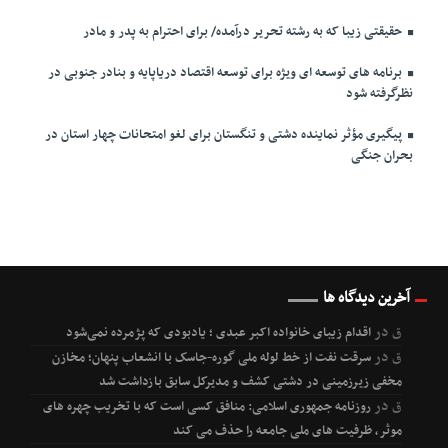
حقیقتی زیبا که به رشته تحریر درآمده/ برای احترام به پدر و مادر
برنامه های توسعه ای ویژه برای توسعه اقتصاد دریاپایه و بنادر جنوبی در
نظرگرفته شود
پیگیری مؤثر نماینده دشتی و تنگستان برای لغو امتحانات چهار استان در
بحران جنگی
آخرین دیدگاه ها
ق
در
اقدام زیبای خانواده اکبر عبدی ؛ یادبودی که پژمرده نمی‌شود
ق
در
سرقت نفت از خط لوله ملی گوره-جاسک با انشعاب پنهان؛ مخازن
مخفی زیرزمینی در دشتی کشف و مدیرکل سابق بازداشت شد
ق
در
روزنامه جمهوری اسلامی: منافق کسی است که با تخریب چهره های
موثر، ظرفیت های ملی جامعه را حذف می کند