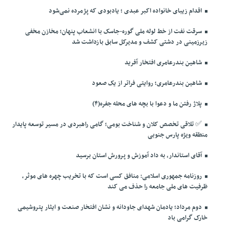
اقدام زیبای خانواده اکبر عبدی ؛ یادبودی که پژمرده نمی‌شود
سرقت نفت از خط لوله ملی گوره-جاسک با انشعاب پنهان؛ مخازن مخفی
زیرزمینی در دشتی کشف و مدیرکل سابق بازداشت شد
شاهین بندرعامری افتخار آفرید
شاهین بندرعامری؛ روایتی فراتر از یک صعود
پلاژ رفتن ما و دعوا با بچه های محله جفره(۴)
✅️ تلاقی تخصص کلان و شناخت بومی؛ گامی راهبردی در مسیر توسعه پایدار
منطقه ویژه پارس جنوبی
آقای استاندار، به داد آموزش و پرورش استان برسید
روزنامه جمهوری اسلامی: منافق کسی است که با تخریب چهره های موثر،
ظرفیت های ملی جامعه را حذف می کند
دوم مرداد؛ یادمان شهدای جاودانه و نشان افتخار صنعت و ایثار پتروشیمی
خارک گرامی باد