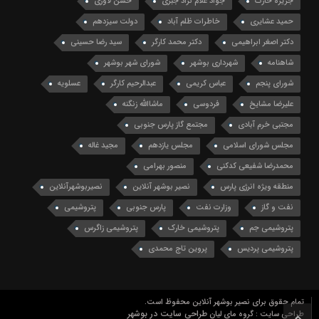
جزیره خارک
جواد غلام نژاد جبری
حسن لاوری
حمید عشایری
خاطرات ظلم آباد
دولت سیزدهم
دکتر اصغر ابراهیمی
دکتر محمد کارگر
سید رضا حسینی
شاهنامه
شهرداری بوشهر
شورای شهر بوشهر
شورای پنجم
عباس کریمی
عبدالرحیم کارگر
عسلویه
علیرضا مشایخ
فردوسی
ماشاالله زنگنه
مجتبی خرم آبادی
مجتمع گاز پارس جنوبی
مجلس شورای اسلامی
مجلس یازدهم
مجید غاله
محمدرضا شفیعی کدکنی
منصور بهرامی
منطقه ویژه انرژی پارس
نصیر بوشهر آنلاین
نصیربوشهرآنلاین
نفت و گاز
وزارت نفت
پارس جنوبی
پتروشیمی
پتروشیمی جم
پتروشیمی خارک
پتروشیمی زاگرس
پتروشیمی پردیس
پروین تاج محمدی
تمام حقوق برای نصیر بوشهر آنلاین محفوظ است.
طراحی سایت در بوشهر
طراحی سایت : گروه مای لیان