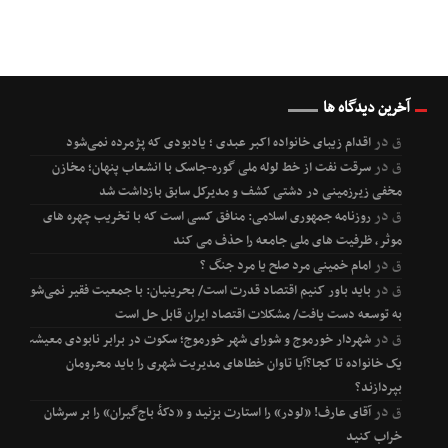
آخرین دیدگاه ها
ق
در
اقدام زیبای خانواده اکبر عبدی ؛ یادبودی که پژمرده نمی‌شود
ق
در
سرقت نفت از خط لوله ملی گوره-جاسک با انشعاب پنهان؛ مخازن
مخفی زیرزمینی در دشتی کشف و مدیرکل سابق بازداشت شد
ق
در
روزنامه جمهوری اسلامی: منافق کسی است که با تخریب چهره های
موثر، ظرفیت های ملی جامعه را حذف می کند
ق
در
امام خمینی مرد صلح یا مرد جنگ ؟
ق
در
باید باور کنیم اقتصاد قدرت است/ بحرینیان: با جمعیت فقیر نمی‌شود
به توسعه دست یافت/ مشکلات اقتصاد ایران قابل حل است
ق
در
شهردار خورموج و شورای شهر خورموج؛ سکوت در برابر نابودی معیشت
یک خانواده تا کجا؟آیا تاوان خطاهای مدیریت شهری را باید محرومان
بپردازند؟
ق
در
آقای عارف! «لودر» را استارت بزنید و «دکۀ باج‌گیران» را بر سرشان
خراب کنید