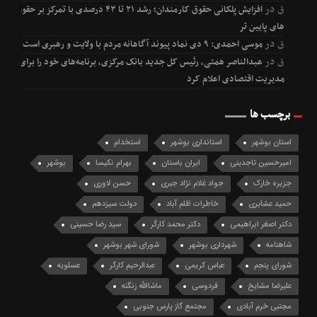
ق
در
افزایش پلکانی حقوق کارمندان؛ رشد ۲۱ تا ۴۳ درصدی با تمرکز بر حقوق
های پایین تر
ق
در
موسی احمدی: ۹ دی نماد پیوند آگاهانه مردم با ولایت و رهبری است
ق
در
عبدالناصر همتی، رئیس کل جدید بانک مرکزی، برنامه‌های خود را برای
مدیریت اقتصادی اعلام کرد
برچسب ها
استان بوشهر
استانداری بوشهر
استخدام
امیرحسین تاجدینی
ایران باستان
بهرام نکیسا
بوشهر
جزیره خارک
جواد غلام نژاد جبری
حسن لاوری
حمید عشایری
خاطرات ظلم آباد
دولت سیزدهم
دکتر اصغر ابراهیمی
دکتر محمد کارگر
سید رضا حسینی
شاهنامه
شهرداری بوشهر
شورای شهر بوشهر
شورای پنجم
عباس کریمی
عبدالرحیم کارگر
عسلویه
علیرضا مشایخ
فردوسی
ماشاالله زنگنه
مجتبی خرم آبادی
مجتمع گاز پارس جنوبی