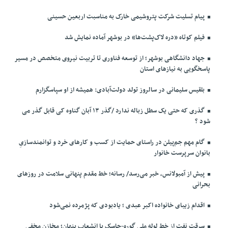
پیام تسلیت شرکت پتروشیمی خارک به مناسبت اربعین حسینی
فیلم کوتاه «دره لاک‌پشت‌ها» در بوشهر آماده نمایش شد
جهاد دانشگاهی بوشهر؛ از توسعه فناوری تا تربیت نیروی متخصص در مسیر
پاسخگویی به نیازهای استان
بلقیس سلیمانی در سالروز تولد دولت‌آبادی: همیشه از او سپاسگزارم
گذری که حتی یک سطل زباله ندارد /گذر ۱۳ آبان گناوه کی قابل گذر می
شود ؟
گام مهم جم‌پیلن در راستای حمایت از کسب و کارهای خرد و توانمندسازیِ
بانوان سرپرست خانوار
پیش از آمبولانس، خبر می‌رسد/ رسانه؛ خط مقدم پنهانی سلامت در روزهای
بحرانی
اقدام زیبای خانواده اکبر عبدی ؛ یادبودی که پژمرده نمی‌شود
سرقت نفت از خط لوله ملی گوره-جاسک با انشعاب پنهان؛ مخازن مخفی