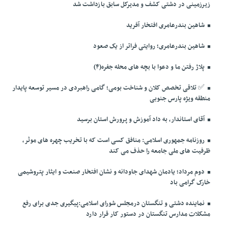
زیرزمینی در دشتی کشف و مدیرکل سابق بازداشت شد
شاهین بندرعامری افتخار آفرید
شاهین بندرعامری؛ روایتی فراتر از یک صعود
پلاژ رفتن ما و دعوا با بچه های محله جفره(۴)
✅️ تلاقی تخصص کلان و شناخت بومی؛ گامی راهبردی در مسیر توسعه پایدار
منطقه ویژه پارس جنوبی
آقای استاندار، به داد آموزش و پرورش استان برسید
روزنامه جمهوری اسلامی: منافق کسی است که با تخریب چهره های موثر،
ظرفیت های ملی جامعه را حذف می کند
دوم مرداد؛ یادمان شهدای جاودانه و نشان افتخار صنعت و ایثار پتروشیمی
خارک گرامی باد
نماینده دشتی و تنگستان درمجلس شورای اسلامی:پیگیری جدی برای رفع
مشکلات مدارس تنگستان در دستور کار قرار دارد