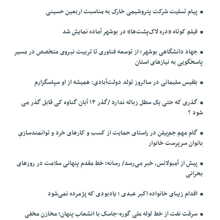
پیام تسلیت شرکت پتروشیمی خارک به مناسبت اربعین حسینی
فیلم کوتاه «دره لاک‌پشت‌ها» در بوشهر آماده نمایش شد
جهاد دانشگاهی بوشهر؛ از توسعه فناوری تا تربیت نیروی متخصص در مسیر
پاسخگویی به نیازهای استان
بلقیس سلیمانی در سالروز تولد دولت‌آبادی: همیشه از او سپاسگزارم
گذری که حتی یک سطل زباله ندارد /گذر ۱۳ آبان گناوه کی قابل گذر می
شود ؟
گام مهم جم‌پیلن در راستای حمایت از کسب و کارهای خرد و توانمندسازیِ
بانوان سرپرست خانوار
پیش از آمبولانس، خبر می‌رسد/ رسانه؛ خط مقدم پنهانی سلامت در روزهای
بحرانی
اقدام زیبای خانواده اکبر عبدی ؛ یادبودی که پژمرده نمی‌شود
سرقت نفت از خط لوله ملی گوره-جاسک با انشعاب پنهان؛ مخازن مخفی