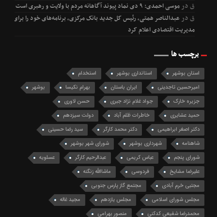
ق
در
موسی احمدی: ۹ دی نماد پیوند آگاهانه مردم با ولایت و رهبری است
ق
در
عبدالناصر همتی، رئیس کل جدید بانک مرکزی، برنامه‌های خود را برای
مدیریت اقتصادی اعلام کرد
برچسب ها
استان بوشهر
استانداری بوشهر
استخدام
امیرحسین تاجدینی
ایران باستان
بهرام نکیسا
بوشهر
جزیره خارک
جواد غلام نژاد جبری
حسن لاوری
حمید عشایری
خاطرات ظلم آباد
دولت سیزدهم
دکتر اصغر ابراهیمی
دکتر محمد کارگر
سید رضا حسینی
شاهنامه
شهرداری بوشهر
شورای شهر بوشهر
شورای پنجم
عباس کریمی
عبدالرحیم کارگر
عسلویه
علیرضا مشایخ
فردوسی
ماشاالله زنگنه
مجتبی خرم آبادی
مجتمع گاز پارس جنوبی
مجلس شورای اسلامی
مجلس یازدهم
مجید غاله
محمدرضا شفیعی کدکنی
منصور بهرامی