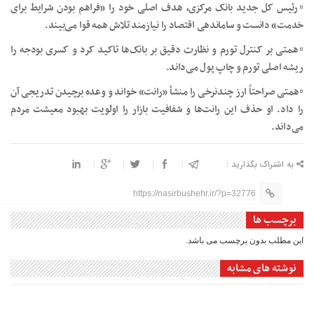
▫️رئیس کل جدید بانک مرکزی، هدف اصلی خود را «فراهم بودن شرایط برای
خدمت» دانست و ساماندهی اقتصاد را نیازمند تلاش همه قوا می‌بیند.
▫️همتی بر کنترل تورم و نظارت دقیق بر بانک‌ها تاکید کرد و کسری بودجه را
ریشه اصلی تورم و چاپ پول می‌داند.
▫️همتی صراحتاً ارز چندنرخی را منشأ «رانت» خواند و وعده برچیدن تدریجی آن
را داد. او حذف این رانت‌ها و شفافیت بازار را اولویت بهبود معیشت مردم
می‌داند.
به اشتراک بگذارید :
https://nasirbushehr.ir/?p=32776
برچسب ها
این مطلب بدون برچسب می باشد.
نوشته های مشابه