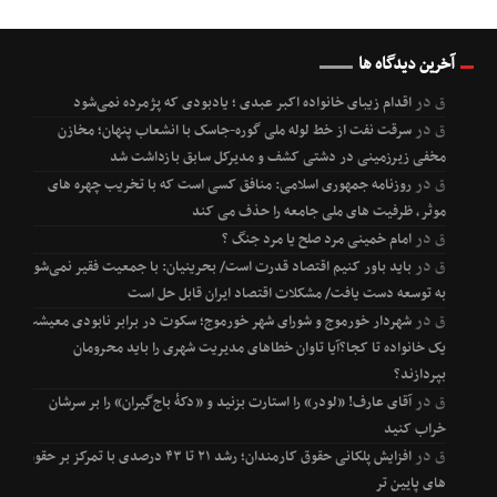
آخرین دیدگاه ها
ق
در
اقدام زیبای خانواده اکبر عبدی ؛ یادبودی که پژمرده نمی‌شود
ق
در
سرقت نفت از خط لوله ملی گوره-جاسک با انشعاب پنهان؛ مخازن
مخفی زیرزمینی در دشتی کشف و مدیرکل سابق بازداشت شد
ق
در
روزنامه جمهوری اسلامی: منافق کسی است که با تخریب چهره های
موثر، ظرفیت های ملی جامعه را حذف می کند
ق
در
امام خمینی مرد صلح یا مرد جنگ ؟
ق
در
باید باور کنیم اقتصاد قدرت است/ بحرینیان: با جمعیت فقیر نمی‌شود
به توسعه دست یافت/ مشکلات اقتصاد ایران قابل حل است
ق
در
شهردار خورموج و شورای شهر خورموج؛ سکوت در برابر نابودی معیشت
یک خانواده تا کجا؟آیا تاوان خطاهای مدیریت شهری را باید محرومان
بپردازند؟
ق
در
آقای عارف! «لودر» را استارت بزنید و «دکۀ باج‌گیران» را بر سرشان
خراب کنید
ق
در
افزایش پلکانی حقوق کارمندان؛ رشد ۲۱ تا ۴۳ درصدی با تمرکز بر حقوق
های پایین تر