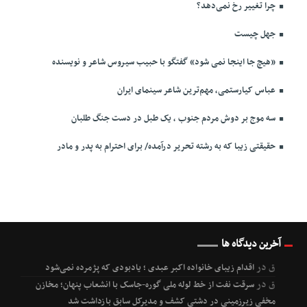
چرا تغییر رخ نمی‌دهد؟
جهل چیست
«هیچ جا اینجا نمی شود» گفتگو با حبیب سیروس شاعر و نویسنده
عباس کیارستمی، مهم‌ترین شاعر سینمای ایران
سه موج بر دوش مردم جنوب ، یک طبل در دست جنگ طلبان
حقیقتی زیبا که به رشته تحریر درآمده/ برای احترام به پدر و مادر
آخرین دیدگاه ها
ق
در
اقدام زیبای خانواده اکبر عبدی ؛ یادبودی که پژمرده نمی‌شود
ق
در
سرقت نفت از خط لوله ملی گوره-جاسک با انشعاب پنهان؛ مخازن
مخفی زیرزمینی در دشتی کشف و مدیرکل سابق بازداشت شد