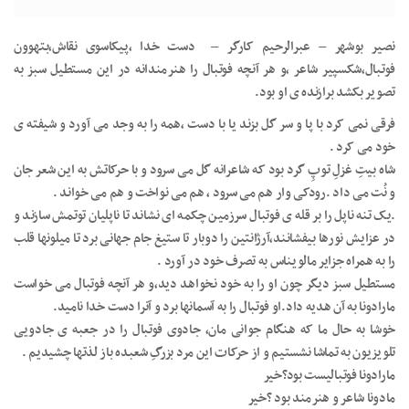
نصیر بوشهر – عبرالرحیم کارگر – دست خدا ،پیکاسوی نقاش،بتهوون
فوتبال،شکسپیر شاعر ،و هر آنچه فوتبال را هنرمندانه در این مستطیل سبز به
تصویر بکشد برازنده ی او بود.
فرقی نمی کرد با پا و سر گل بزند یا با دست ،همه را به وجد می آورد و شیفته ی
خود می کرد .
شاه بیتِ غزلِ توپِ گرد بود که شاعرانه گل می سرود و با حرکاتش به این شعر جان
و نُت می داد .رودکی وار هم می سرود ، هم می نواخت و هم می خواند .
.یک تنه ناپل را بر قله ی فوتبال سرزمین چکمه ای نشاند تا ناپلیان توتمش سازند و
در عزایش نورها بیفشانند،آرژانتین را دوبار تا ستیغ جام جهانی برد تا میلونها قلب
را به همراه جزایر مالویناس به تصرف خود در آورد .
مستطیل سبز دیگر چون او را به خود نخواهد دید،و هر آنچه فوتبال می خواست
مارادونا به آن هدیه داد.او فوتبال را به آسمانها برد و آنرا دست خدا نامید.
خوشا به حال ما که هنگام جوانی مان، جادوی فوتبال را در جعبه ی جادویی
تلویزیون به تماشا نشستیم و از حرکات این مرد بزرگِ شعبده باز لذتها چشیدیم .
مارادونا فوتبالیست بود؟خیر
مادونا شاعر و هنرمند بود ؟خیر