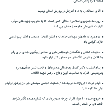
منطقه ویژه پارس جنوبی
آقای استاندار، به داد آموزش و پرورش استان برسید
روزنامه جمهوری اسلامی: منافق کسی است که با تخریب چهره های موثر،
ظرفیت های ملی جامعه را حذف می کند
دوم مرداد؛ یادمان شهدای جاودانه و نشان افتخار صنعت و ایثار پتروشیمی
خارک گرامی باد
نماینده دشتی و تنگستان درمجلس شورای اسلامی:پیگیری جدی برای رفع
مشکلات مدارس تنگستان در دستور کار قرار دارد
پیام تسلیت دکتر کمیل پورضیائی مدیرعامل و نایب‌رئیس هیأت‌مدیره
پتروشیمی خارک به مناسبت آیین وداع با رهبر شهید انقلاب
فیلم کوتاه «دِریازاده» تولید شد / حمایت انجمن سینمای جوانان بوشهر ازفیلم
اولی هاادامه دارد
خروج حدود ۴۰ هزار نفر از چرخه بیمه‌پردازی که نشان‌دهنده تأثیر شرایط
اقتصادی بر اشتغال است.