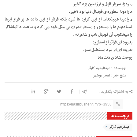
ماردونا سرباز ناپل و آرژانتین بود ؟خیر
مارادونا اسطوره ی فوتبال دنیا بود ؟خیر.
مارادونا هیچکدام از این گزاره ها نبود بلکه فراتر از این داده ها بر فراز ابرها
استادیوم ها را مسحور و مسخر قدرت بی مثل خود می کرد و ساعت ها تماشاگر
را میخکوب آن فوتبال ناب و شاعرانه .
بدرود ای فراتر از اسطوره
بدرود ای ابر مرد مستطیل سبز.
روحت شاد ،یادت مانا
نویسنده : عبدالرحیم کارگر
منبع خبر : نصیر بوشهر
به اشتراک بگذارید :
https://nasirbushehr.ir/?p=3958
برچسب ها
عبدالرحیم کارگر