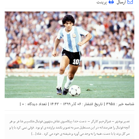
ارسال
پرینت
شناسه خبر : 3958 | تاریخ انتشار : ۰۶ آذر ۱۳۹۹ - ۱۴:۴۲ | تعداد دیدگاه :
0
|
نصیر بوشهر – عبرالرحیم کارگر – دست خدا ،پیکاسوی نقاش،بتهوون فوتبال،شکسپیر شاعر ،و هر
آنچه فوتبال را هنرمندانه در این مستطیل سبز به تصویر بکشد برازنده ی او بود. فرقی نمی کرد با پا و
سر گل بزند یا با دست ،همه را به وجد می آورد و شیفته ی خود می کرد . شاه […]