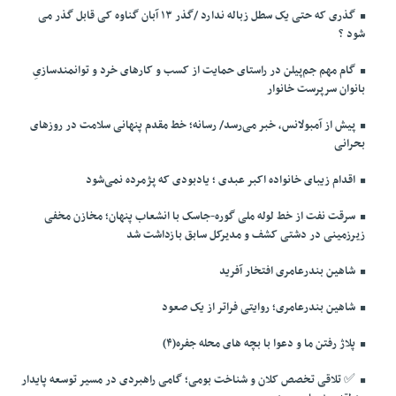
گذری که حتی یک سطل زباله ندارد /گذر ۱۳ آبان گناوه کی قابل گذر می
شود ؟
گام مهم جم‌پیلن در راستای حمایت از کسب و کارهای خرد و توانمندسازیِ
بانوان سرپرست خانوار
پیش از آمبولانس، خبر می‌رسد/ رسانه؛ خط مقدم پنهانی سلامت در روزهای
بحرانی
اقدام زیبای خانواده اکبر عبدی ؛ یادبودی که پژمرده نمی‌شود
سرقت نفت از خط لوله ملی گوره-جاسک با انشعاب پنهان؛ مخازن مخفی
زیرزمینی در دشتی کشف و مدیرکل سابق بازداشت شد
شاهین بندرعامری افتخار آفرید
شاهین بندرعامری؛ روایتی فراتر از یک صعود
پلاژ رفتن ما و دعوا با بچه های محله جفره(۴)
✅️ تلاقی تخصص کلان و شناخت بومی؛ گامی راهبردی در مسیر توسعه پایدار