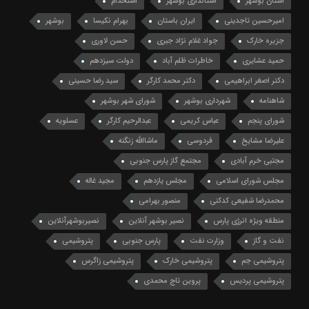
استان بوشهر
استانداری بوشهر
استخدام
امیرحسین تاجدینی
ایران باستان
بهرام نکیسا
بوشهر
جزیره خارک
جواد غلام نژاد جبری
حسن لاوری
حمید عشایری
خاطرات ظلم آباد
دولت سیزدهم
دکتر اصغر ابراهیمی
دکتر محمد کارگر
سید رضا حسینی
شاهنامه
شهرداری بوشهر
شورای شهر بوشهر
شورای پنجم
عباس کریمی
عبدالرحیم کارگر
عسلویه
علیرضا مشایخ
فردوسی
ماشاالله زنگنه
مجتبی خرم آبادی
مجتمع گاز پارس جنوبی
مجلس شورای اسلامی
مجلس یازدهم
مجید غاله
محمدرضا شفیعی کدکنی
منصور بهرامی
منطقه ویژه انرژی پارس
نصیر بوشهر آنلاین
نصیربوشهرآنلاین
نفت و گاز
وزارت نفت
پارس جنوبی
پتروشیمی
پتروشیمی جم
پتروشیمی خارک
پتروشیمی زاگرس
پتروشیمی پردیس
پروین تاج محمدی