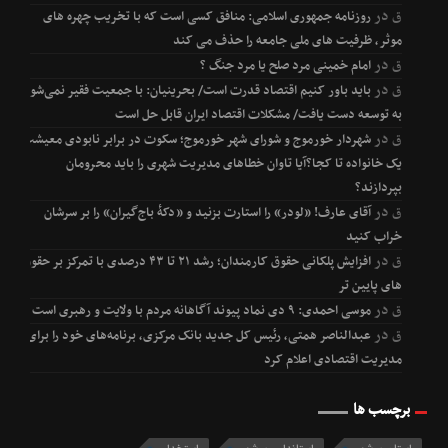
ق
در
روزنامه جمهوری اسلامی: منافق کسی است که با تخریب چهره های
موثر، ظرفیت های ملی جامعه را حذف می کند
ق
در
امام خمینی مرد صلح یا مرد جنگ ؟
ق
در
باید باور کنیم اقتصاد قدرت است/ بحرینیان: با جمعیت فقیر نمی‌شود
به توسعه دست یافت/ مشکلات اقتصاد ایران قابل حل است
ق
در
شهردار خورموج و شورای شهر خورموج؛ سکوت در برابر نابودی معیشت
یک خانواده تا کجا؟آیا تاوان خطاهای مدیریت شهری را باید محرومان
بپردازند؟
ق
در
آقای عارف! «لودر» را استارت بزنید و «دکۀ باج‌گیران» را بر سرشان
خراب کنید
ق
در
افزایش پلکانی حقوق کارمندان؛ رشد ۲۱ تا ۴۳ درصدی با تمرکز بر حقوق
های پایین تر
ق
در
موسی احمدی: ۹ دی نماد پیوند آگاهانه مردم با ولایت و رهبری است
ق
در
عبدالناصر همتی، رئیس کل جدید بانک مرکزی، برنامه‌های خود را برای
مدیریت اقتصادی اعلام کرد
برچسب ها