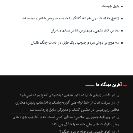
جهل چیست
«هیچ جا اینجا نمی شود» گفتگو با حبیب سیروس شاعر و نویسنده
عباس کیارستمی، مهم‌ترین شاعر سینمای ایران
سه موج بر دوش مردم جنوب ، یک طبل در دست جنگ طلبان
آخرین دیدگاه ها
ق
در
اقدام زیبای خانواده اکبر عبدی ؛ یادبودی که پژمرده نمی‌شود
ق
در
سرقت نفت از خط لوله ملی گوره-جاسک با انشعاب پنهان؛ مخازن
مخفی زیرزمینی در دشتی کشف و مدیرکل سابق بازداشت شد
ق
در
روزنامه جمهوری اسلامی: منافق کسی است که با تخریب چهره های
موثر، ظرفیت های ملی جامعه را حذف می کند
ق
در
امام خمینی مرد صلح یا مرد جنگ ؟