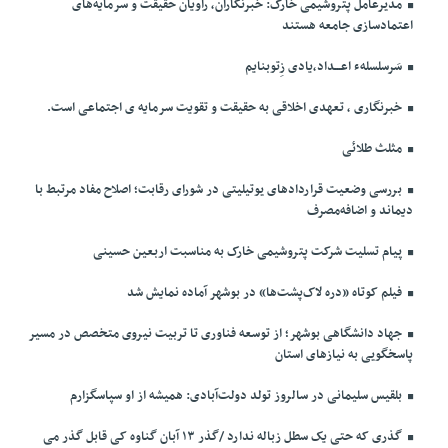
مدیرعامل پتروشیمی خارک: خبرنگاران، راویان حقیقت و سرمایه‌های
اعتمادسازی جامعه هستند
سَرسلسلهء اعـــداد،یادی زِتوبنایم
خبرنگاری ، تعهدی اخلاقی به حقیقت و تقویت سرمایه ی اجتماعی است.
مثلث طلائی
بررسی وضعیت قراردادهای یوتیلیتی در شورای رقابت؛ اصلاح مفاد مرتبط با
دیماند و اضافه‌مصرف
پیام تسلیت شرکت پتروشیمی خارک به مناسبت اربعین حسینی
فیلم کوتاه «دره لاک‌پشت‌ها» در بوشهر آماده نمایش شد
جهاد دانشگاهی بوشهر؛ از توسعه فناوری تا تربیت نیروی متخصص در مسیر
پاسخگویی به نیازهای استان
بلقیس سلیمانی در سالروز تولد دولت‌آبادی: همیشه از او سپاسگزارم
گذری که حتی یک سطل زباله ندارد /گذر ۱۳ آبان گناوه کی قابل گذر می