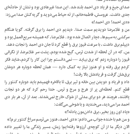
صدای جیغ و فریاد دی احمد بلند شد. این صدا غیرعادی بود و نشان از حادثه‌ای
جدی داشت. عروسش، فاطمه‌خانم، از ته حیاط می‌دوید و گریه‌کنان صدا می‌زد:
«دی احمد! دی احمد!»
من و غلامرضا دویدیم سمت صدا. دیدیم دی احمد را برق گرفته. گویا هنگام
سرکشی به سیم‌ها، دچار اتصال شده بود. غلامرضا، که همیشه سریع‌العمل بود و
دیپلم برق داشت ، با سرعت فیوز برق را قطع کرد تا جان دی احمد را نجات دهد.
من، که در آن لحظه از شدت ترس، گیج شده بودم، پشت سر غلامرضا، از نگرانی
فیوز را دوباره زدم که برق بیاید — نمی‌دانستم چرا این کار را کردم، شاید فکر
کردم برق رفته و او هنوز نیاز به کمک دارد — همان لحظه دوباره هر دوشان
برق‌شان گرفت و فریادشان بالا رفت!
داد و فریاد و دویدن بین خانه و تیر برق، تا بالاخره فهمیدم باید دوباره کنتور را
قطع کنم. لحظه‌ای پر از هرج و مرج و ترس. خدا رحم کرد که هر دو نجات
یافتند، هرچند هر دو برای مدتی از شوک خارج نمی‌شدند. بعد از آن، هر بار دی
احمد مرا می‌دید، می‌خندید و با شوخی می‌گفت:
«یاد اون روز بخیر، برق دادن‌مون یادته؟»
و من هم با خنده جواب می‌دادم: «دی احمد، هنوز می‌ترسم سراغ کنتور برم!»
الان دیگر ما از آن کوچه‌ی آرزوها رفته‌ایم؛ زمان، مسیر زندگی ما را تغییر داده