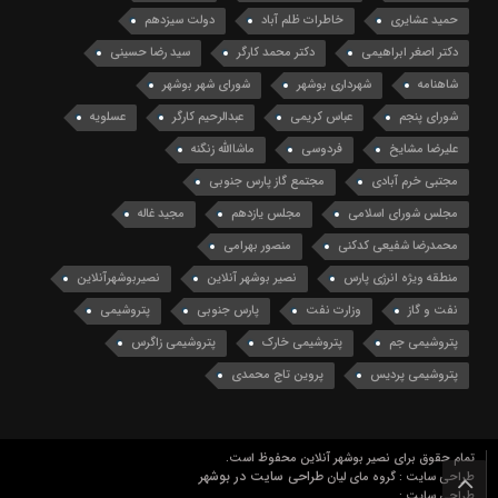
حمید عشایری
خاطرات ظلم آباد
دولت سیزدهم
دکتر اصغر ابراهیمی
دکتر محمد کارگر
سید رضا حسینی
شاهنامه
شهرداری بوشهر
شورای شهر بوشهر
شورای پنجم
عباس کریمی
عبدالرحیم کارگر
عسلویه
علیرضا مشایخ
فردوسی
ماشاالله زنگنه
مجتبی خرم آبادی
مجتمع گاز پارس جنوبی
مجلس شورای اسلامی
مجلس یازدهم
مجید غاله
محمدرضا شفیعی کدکنی
منصور بهرامی
منطقه ویژه انرژی پارس
نصیر بوشهر آنلاین
نصیربوشهرآنلاین
نفت و گاز
وزارت نفت
پارس جنوبی
پتروشیمی
پتروشیمی جم
پتروشیمی خارک
پتروشیمی زاگرس
پتروشیمی پردیس
پروین تاج محمدی
تمام حقوق برای نصیر بوشهر آنلاین محفوظ است.
طراحی سایت در بوشهر
طراحی سایت : گروه مای لیان
طراحی سایت :