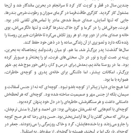
چندین سال در قطر و کویت کار کرد تا سرانجام در بحرین ماندگار شد و آن‌جا
مشغول کار گردید. کارگری طاقت‌فرسا در گرمای سوزان و رطوبت شرجی بندرها،
جایی که تنها آسایش، صدای ضبط شده‌ی مادر یا تماس‌های تلفنی نادر بود.
غربت، جوانی‌اش را در گرما و گردِ خاک بندرها گرفت و تنها دلگرمی‌اش، بوی
خانه و صدای مادر از دور بود. او هر روز تلاش می‌کرد تا خاطرات شیرین روستا را
زنده نگه دارد و تصویری از آن زندگی ساده را در ذهن خود حفظ کند.
سال‌ها گذشت؛ پدر بزرگ‌تر شد، ما هم. او میان رفت‌و‌آمدِ پنجاه‌ساله به بحرین،
پینه‌ بر دست آورد و نور در دل. سختی‌های غربت، او را پخته‌تر و صبورتر کرده
بود. ما در روستا ماندیم، بعدش برای درس و کار، راهی خورموج شدیم. شهر
بزرگ‌تر، امکانات بیشتر، اما دلتنگی برای خانه‌ی پدری و کوچه‌ی خاطرات،
همواره با ما بود.
اما هیچ جای دنیا زیباتر از کوچه باشو نبود. کوچه‌ای که نه از جنس آسفالت و
سیمان، بلکه از جنس مهر و صمیمیت ساخته شده بود. کوچه‌ای که هر لحظه‌اش
داستانی داشت و هر سنگفرشش، خاطره‌ای را در دل خود پنهان کرده بود.
کوچه‌ای با آدم‌هایی که نفس‌شان مهربانی بود: دی احمد و ابول با منش نرم‌شان،
مردانی که سخن گفتن با آن‌ها آرامش‌بخش بود. حسن ودی رضا که هر صبح کوچه
را جارو می‌زدند و با خنده‌هایشان، گرد و خاک روزمرگی را می‌زدودند. جعفر در
کوچه‌ای باریک اما پر لبخند، همیشه با گوشه‌ای از سفره‌اش به استقبال