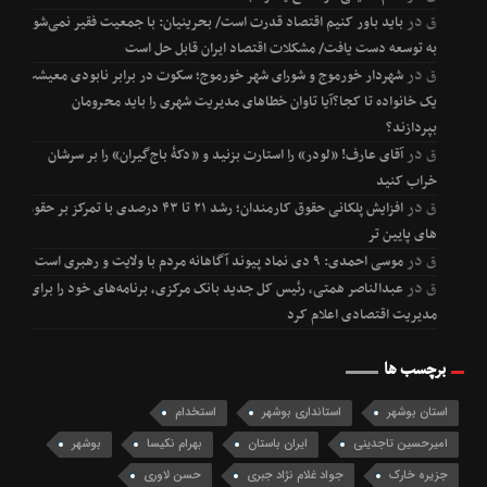
ق
در
باید باور کنیم اقتصاد قدرت است/ بحرینیان: با جمعیت فقیر نمی‌شود
به توسعه دست یافت/ مشکلات اقتصاد ایران قابل حل است
ق
در
شهردار خورموج و شورای شهر خورموج؛ سکوت در برابر نابودی معیشت
یک خانواده تا کجا؟آیا تاوان خطاهای مدیریت شهری را باید محرومان
بپردازند؟
ق
در
آقای عارف! «لودر» را استارت بزنید و «دکۀ باج‌گیران» را بر سرشان
خراب کنید
ق
در
افزایش پلکانی حقوق کارمندان؛ رشد ۲۱ تا ۴۳ درصدی با تمرکز بر حقوق
های پایین تر
ق
در
موسی احمدی: ۹ دی نماد پیوند آگاهانه مردم با ولایت و رهبری است
ق
در
عبدالناصر همتی، رئیس کل جدید بانک مرکزی، برنامه‌های خود را برای
مدیریت اقتصادی اعلام کرد
برچسب ها
استان بوشهر
استانداری بوشهر
استخدام
امیرحسین تاجدینی
ایران باستان
بهرام نکیسا
بوشهر
جزیره خارک
جواد غلام نژاد جبری
حسن لاوری