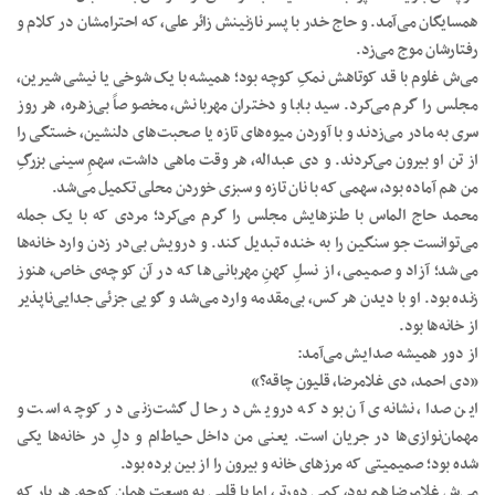
همسایگان می‌آمد. و حاج خدر با پسر نازنینش زائر علی، که احترامشان در کلام و
رفتارشان موج می‌زد.
می‌ش غلوم با قد کوتاهش نمکِ کوچه بود؛ همیشه با یک شوخی یا نیشی شیرین،
مجلس را گرم می‌کرد. سید بابا و دختران مهربانش، مخصوصاً بی‌زهره، هر روز
سری به مادر می‌زدند و با آوردن میوه‌های تازه یا صحبت‌های دلنشین، خستگی را
از تن او بیرون می‌کردند. و دی عبداله، هر وقت ماهی داشت، سهمِ سینی بزرگِ
من هم آماده بود، سهمی که با نان تازه و سبزی خوردن محلی تکمیل می‌شد.
محمد حاج الماس با طنزهایش مجلس را گرم می‌کرد؛ مردی که با یک جمله
می‌توانست جو سنگین را به خنده تبدیل کند. و درویش بی‌در زدن وارد خانه‌ها
می‌شد؛ آزاد و صمیمی، از نسلِ کهنِ مهربانی‌ها که در آن کوچه‌ی خاص، هنوز
زنده بود. او با دیدن هر کس، بی‌مقدمه وارد می‌شد و گویی جزئی جدایی‌ناپذیر
از خانه‌ها بود.
از دور همیشه صدایش می‌آمد:
«دی احمد، دی غلامرضا، قلیون چاقه؟»
این صدا، نشانه‌ی آن بود که درویش در حال گشت‌زنی در کوچه است و
مهمان‌نوازی‌ها در جریان است. یعنی من داخل حیاط‌ام و دلِ در خانه‌ها یکی
شده بود؛ صمیمیتی که مرزهای خانه و بیرون را از بین برده بود.
می‌ش غلامرضا هم بود، کمی دورتر، اما با قلبی به وسعت همان کوچه. هر بار که