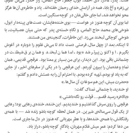
است. پدر، مادر، دی احمد، ابول، جعفر، حاج الماس، زار خدر، می‌ش غلوم،
بی‌زهره و آغ بابا، همه در آرامشِ خدای رحمان خفته‌اند. یاد و خاطره‌ی آن‌ها هرگز
محو نخواهد شد، اما جای خالی‌شان در کوچه سنگین است.
اما بوی آن کوچه هنوز در هواست — بوی خنده‌هایشان، دست‌های پینه‌دار ابول،
شوخی‌های محمد حاج الماس، و نگاهِ خسته‌ی پدر که حتی میان عصبانیت، با
شوخیِ کوچکی لبخند می‌زد. این خاطرات، گنجینه‌ی من هستند.
تا اینکه، بعد از چهل سال، فرصتی دست داد تا می‌ش غلوم را دوباره در آغوش
بگیرم. او اکنون پیرتر شده بود، اما همان لبخند و همان برق شیطنت در
چشمانش باقی بود. این دیدار، برای من بسیار پرمعنا بود. عرقچیِ قدیمی، همان
نمادِ وعده‌مان را بیرون آوردم. این عرقچی را در یکی از سفرهای اخیر، از جایی
که به یاد او بودم، تهیه کرده بودم. با احترام آن را به دستش دادم و گفتم:
«حضرت میش، این هم سوغاتِ آن سال‌ها.»
او خندید، با چشمانی نمناک گفت:
«بالاخره رسید قاسم… قولت رو نگه‌داشتی.»
عرقچی را روی سرش گذاشتیم و خندیدیم. این خنده، خنده‌ی رهایی بود؛ رهایی
از یک قول سی‌ساله‌ی شیرین. در همان لحظه کوچه باشو زنده شد — با همه‌ی
رفتگانش، با همه‌ی خنده‌ها، و با عطرِ مهربانی که هنوز در دل ما جاری است.
من دعا کردم: عمرِ میش غلامِ مهربان، یادگارِ کوچه باشو، دراز باد.