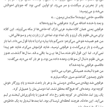
پدر از بحرین بر میگشت و سر می‌زد، او اولین کسی بود که جویای احوالش
می‌شد و می‌پرسید:
«قاسم، حاجی نیومده؟ سلامش برسون…»
و بعد با خنده اضافه می‌کرد: «عرقچیِ ما نیورده‌ها!»
عرقچی یعنی همان کلاه سفید عربی نازک که حاجی‌ها از مکه می‌آورند. این کلاه
برای می‌ش غلوم یک آرزو و یک نماد بود، نمادی از زیارت پدر و سوغاتی‌اش.
من هم همیشه شوخی می‌کردم: «می‌گم بابا بیاره برات!» بابا قول می‌داد، اما باز
می‌رفت و باز بر‌می‌گشت و عرقچی نرسید. شاید فراموش می‌کرد، شاید هم پیدا
نمی‌کرد، اما این قول نانوشته، سال‌ها بین ما باقی ماند. سال‌ها گذشت، هنوز
می‌ش غلوم دنبال آن سوغات وعده داده من بود، و هر بار که می‌دید می‌گفت:
«قاسم، عرقچیِ ما چه شد؟»
من هم با لبخند همیشگی جواب می‌دادم:
«توی چمدون گذاشتم، سری دیگه میارم.»
عرقچی شد بهانه‌ی سی‌ساله‌ی دوستی ما، و هر بار باعث خنده و یادِ روزگار خوشِ
کوچه بود. وعده‌ای که هیچ‌گاه محقق نشد، اما دوستی‌مان را عمیق‌تر کرد.
یک روز اما، حادثه‌ای در کوچه باشو رخ داد که هنوز با یادآوری‌اش لبخند بر لبم
می‌آید. این حادثه، هرچند لحظه‌ای ترسناک بود، اما بعدها تبدیل به یک خاطره‌ی
مشترک خنده‌دار شد.