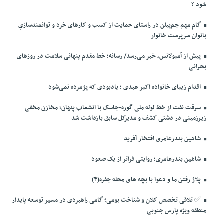
شود ؟
گام مهم جم‌پیلن در راستای حمایت از کسب و کارهای خرد و توانمندسازیِ
بانوان سرپرست خانوار
پیش از آمبولانس، خبر می‌رسد/ رسانه؛ خط مقدم پنهانی سلامت در روزهای
بحرانی
اقدام زیبای خانواده اکبر عبدی ؛ یادبودی که پژمرده نمی‌شود
سرقت نفت از خط لوله ملی گوره-جاسک با انشعاب پنهان؛ مخازن مخفی
زیرزمینی در دشتی کشف و مدیرکل سابق بازداشت شد
شاهین بندرعامری افتخار آفرید
شاهین بندرعامری؛ روایتی فراتر از یک صعود
پلاژ رفتن ما و دعوا با بچه های محله جفره(۴)
✅️ تلاقی تخصص کلان و شناخت بومی؛ گامی راهبردی در مسیر توسعه پایدار
منطقه ویژه پارس جنوبی