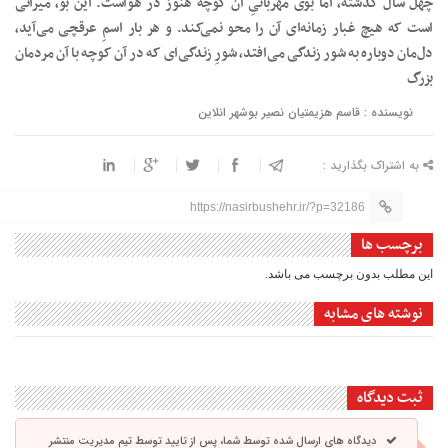
چهل سال گذشته، اما بوی مهربانیِ آن کوچه هنوز در هواست. این بو، میراثی
است که هیچ غبار زمانه‌ای آن را محو نمی‌کند. و هر بار اسمِ عرقچی می‌آید،
دل‌مان دوباره به شور زندگی می‌افتد، شورِ زندگی‌ای که در آن کوچه با آن مردمان
بزرگ
نویسنده : قاسم هزیمتیان نصیر بوشهر انلاین
به اشتراک بگذارید :
https://nasirbushehr.ir/?p=32186
برچسب ها
این مطلب بدون برچسب می باشد.
نوشته های مشابه
ثبت دیدگاه
دیدگاه های ارسال شده توسط شما، پس از تایید توسط تیم مدیریت منتشر