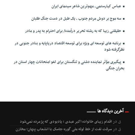
عباس کیارستمی، مهم‌ترین شاعر سینمای ایران
سه موج بر دوش مردم جنوب ، یک طبل در دست جنگ طلبان
حقیقتی زیبا که به رشته تحریر درآمده/ برای احترام به پدر و مادر
برنامه های توسعه ای ویژه برای توسعه اقتصاد دریاپایه و بنادر جنوبی در
نظرگرفته شود
پیگیری مؤثر نماینده دشتی و تنگستان برای لغو امتحانات چهار استان در
بحران جنگی
آخرین دیدگاه ها
ق
در
اقدام زیبای خانواده اکبر عبدی ؛ یادبودی که پژمرده نمی‌شود
ق
در
سرقت نفت از خط لوله ملی گوره-جاسک با انشعاب پنهان؛ مخازن