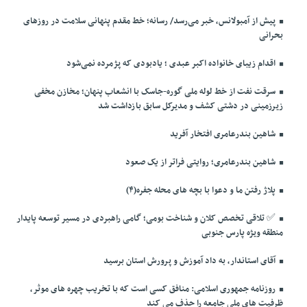
پیش از آمبولانس، خبر می‌رسد/ رسانه؛ خط مقدم پنهانی سلامت در روزهای
بحرانی
اقدام زیبای خانواده اکبر عبدی ؛ یادبودی که پژمرده نمی‌شود
سرقت نفت از خط لوله ملی گوره-جاسک با انشعاب پنهان؛ مخازن مخفی
زیرزمینی در دشتی کشف و مدیرکل سابق بازداشت شد
شاهین بندرعامری افتخار آفرید
شاهین بندرعامری؛ روایتی فراتر از یک صعود
پلاژ رفتن ما و دعوا با بچه های محله جفره(۴)
✅️ تلاقی تخصص کلان و شناخت بومی؛ گامی راهبردی در مسیر توسعه پایدار
منطقه ویژه پارس جنوبی
آقای استاندار، به داد آموزش و پرورش استان برسید
روزنامه جمهوری اسلامی: منافق کسی است که با تخریب چهره های موثر،
ظرفیت های ملی جامعه را حذف می کند