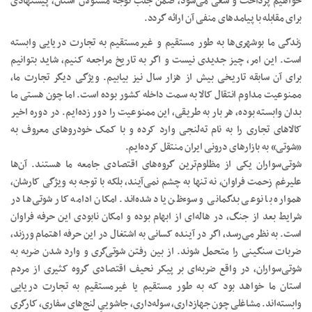
خواهیم پرداخت و سعی می‌شود، ضمن جلب توجه مسئولان استان، پیشنهادی
برای مقابله با پیامدهای منفی آن ارائه گردد.
زندگی ما بوشهری‌ها به طور مستقیم و غیرمستقیم به تجارت دریایی وابسته
است. این امر، چیز جدیدی نیست و اگر به تاریخ مراجعه کنیم، شاید بتوانیم
برای آن سابقه تاریخی بیش از هزار سال نیز بیابیم. ویژگی دیگر تجارت ما،
ممنوعیت مداوم انتقال کالا به سمت داخله کشور بوده است. اما چون هستی ما
بدان وابسته بوده، هر بار به طریقی، این ممنوعیت را دور زده‌ایم. در دوره اخیر
کالاهای تجاری را به نام ته‌لنجی وارد کرده و با کمک خودروهای معروف به
«شوتی» به بازارهای درونی ایران منتقل کرده‌ایم.
شوتی‌سواران یکی از مظلوم‌ترین گروه‌های اقتصادی جامعه ما هستند. آن‌ها
علیرغم زحمت فراوان، نه تنها به چشم نمی‌آیند، بلکه با توجه به ویژگی کارشان،
همواره با نوعی بدگمانی و سوءظن یاد شده‌اند. امکان ادامه کار شوتی‌ها در
شرایط بعد از جنگ، در هاله‌ای از ابهام بوده و امکان نابودی این حرفه فراوان
است. به نظر می‌رسد، اگر در آینده کسانی به اشتغال در این حرفه اهتمام ورزند،
ضربات سنگینی را متحمل شوند. از بین رفتن شوتی‌گری و وارد شدن ضربه به
شوتی‌سواران، در واقع ضربه‌ای بر پیکر نحیف اقتصادی گروه کثیری از مردم
استان ما خواهد بود که به طور مستقیم یا غیرمستقیم به تجارت دریایی
وابسته‌اند. مشاغلی چون جهازداری، سوله‌داری، جاشوییِ لنج‌های سفاری، کارگری