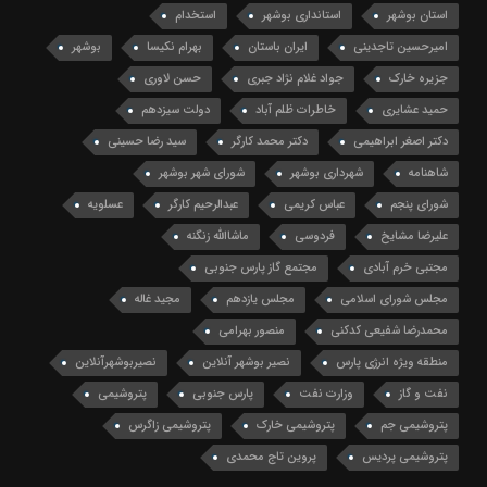
استان بوشهر
استانداری بوشهر
استخدام
امیرحسین تاجدینی
ایران باستان
بهرام نکیسا
بوشهر
جزیره خارک
جواد غلام نژاد جبری
حسن لاوری
حمید عشایری
خاطرات ظلم آباد
دولت سیزدهم
دکتر اصغر ابراهیمی
دکتر محمد کارگر
سید رضا حسینی
شاهنامه
شهرداری بوشهر
شورای شهر بوشهر
شورای پنجم
عباس کریمی
عبدالرحیم کارگر
عسلویه
علیرضا مشایخ
فردوسی
ماشاالله زنگنه
مجتبی خرم آبادی
مجتمع گاز پارس جنوبی
مجلس شورای اسلامی
مجلس یازدهم
مجید غاله
محمدرضا شفیعی کدکنی
منصور بهرامی
منطقه ویژه انرژی پارس
نصیر بوشهر آنلاین
نصیربوشهرآنلاین
نفت و گاز
وزارت نفت
پارس جنوبی
پتروشیمی
پتروشیمی جم
پتروشیمی خارک
پتروشیمی زاگرس
پتروشیمی پردیس
پروین تاج محمدی