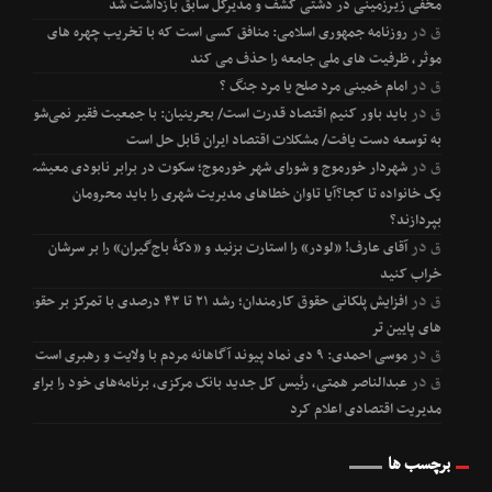
مخفی زیرزمینی در دشتی کشف و مدیرکل سابق بازداشت شد
ق
در
روزنامه جمهوری اسلامی: منافق کسی است که با تخریب چهره های
موثر، ظرفیت های ملی جامعه را حذف می کند
ق
در
امام خمینی مرد صلح یا مرد جنگ ؟
ق
در
باید باور کنیم اقتصاد قدرت است/ بحرینیان: با جمعیت فقیر نمی‌شود
به توسعه دست یافت/ مشکلات اقتصاد ایران قابل حل است
ق
در
شهردار خورموج و شورای شهر خورموج؛ سکوت در برابر نابودی معیشت
یک خانواده تا کجا؟آیا تاوان خطاهای مدیریت شهری را باید محرومان
بپردازند؟
ق
در
آقای عارف! «لودر» را استارت بزنید و «دکۀ باج‌گیران» را بر سرشان
خراب کنید
ق
در
افزایش پلکانی حقوق کارمندان؛ رشد ۲۱ تا ۴۳ درصدی با تمرکز بر حقوق
های پایین تر
ق
در
موسی احمدی: ۹ دی نماد پیوند آگاهانه مردم با ولایت و رهبری است
ق
در
عبدالناصر همتی، رئیس کل جدید بانک مرکزی، برنامه‌های خود را برای
مدیریت اقتصادی اعلام کرد
برچسب ها