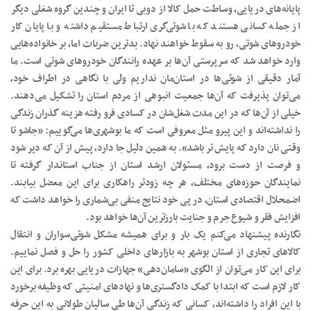
پایانه‌های دریایی، وساطت حمل کالا از دوبی تا ایران و چندین گروه شغلی دیگر
از جمله کسانی هستند که با شوتی‌گری ارتباط مستقیم داشته و با پایان کار
خودروهای شوتی، رو به سقوط خواهند نهاد. بدترین ضربات اما، بر خانواده‌هایی
وارد خواهد شد که سرپرستی آن‌ها بر عهده رانندگان خودروهای شوتی است. ما
آمار دقیقی از شوتی‌ها در استان‌مان نداریم ولی با نگاهی در اطراف خود،
می‌توان پذیرفت که آن‌ها جمعیت انبوهی از مردم استان را تشکیل می‌دهند.
خیلی از آن‌ها که در این مدت شغل‌شان در کسادی فرو رفته هزینه گذران زندگی
را نداشته‌اند و این پیرو مثل معروفی است که ما بوشهری‌ها می‌گوییم: «جاشو تا
وقتی نان دارد که پایش تر باشد». به همین دلیل جا دارد، پیش از آن که دیر شود
و فرصت از دست برود، مسئولان ارشد استان از جناب استاندار گرفته تا
نمایندگان حوزه‌های مختلف، هر چه زودتر راهکاری برای این معضل بیابند.
اضمحلال اقتصادی استان، در پی خود نتایج منفی بی‌شماری را خواهد داشت که
افزایش فقر و شیوع جرم و جنایت بارزترین آن‌ها خواهد بود.
نگارنده پیشنهاد می‌کنم یک بار و برای همیشه مشکل شوتی‌سواران و انتقال
کالاهای تجاری از استان بوشهر به بازارهای داخلی کشور را حل و فصل نماییم.
برای این کار می‌توان از الگوی «سامان‌دهی» جهازات دریایی بهره برد. برای این
کار لازم است که ابتدا با کمک دادگستری‌ها و نهادهای امنیتی که وظیفه برخورد
با این افراد را داشته‌اند، کسانی که زندگی آن‌ها طی سالیان طولانی به این حرفه