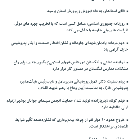
آقای استاندار، به داد آموزش و پرورش استان برسید
روزنامه جمهوری اسلامی: منافق کسی است که با تخریب چهره های موثر،
ظرفیت های ملی جامعه را حذف می کند
دوم مرداد؛ یادمان شهدای جاودانه و نشان افتخار صنعت و ایثار پتروشیمی
خارک گرامی باد
نماینده دشتی و تنگستان درمجلس شورای اسلامی:پیگیری جدی برای رفع
مشکلات مدارس تنگستان در دستور کار قرار دارد
پیام تسلیت دکتر کمیل پورضیائی مدیرعامل و نایب‌رئیس هیأت‌مدیره
پتروشیمی خارک به مناسبت آیین وداع با رهبر شهید انقلاب
فیلم کوتاه «دِریازاده» تولید شد / حمایت انجمن سینمای جوانان بوشهر ازفیلم
اولی هاادامه دارد
خروج حدود ۴۰ هزار نفر از چرخه بیمه‌پردازی که نشان‌دهنده تأثیر شرایط
اقتصادی بر اشتغال است.