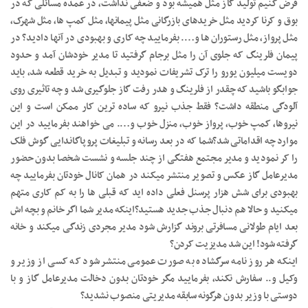
فرض کنیم تولید گاز مثل همیشه بود و ضعفی نداشت، در عمده مسائلی که در
بوق و کرنا کردید مثل خریدهای بازرگانی مثل پیمانها، مثل کمپ ها، مثل شهرک،
مثل پرواز، مثل رستوران ها و…. بفرمایید چه کاری و بهبودی در آنها دادید؟ در
پیمان فلرینگ که جلوی آن را مثل برجام گرفتید تا مدیر خودشان آمد و حدود
دویست میلیون یورو را ترک تشریفات نمودید و تبدیل به خرید قطعه شد، باید
جوابگو باشید که چقدر از فلرینگ و هدر رفت گاز جلوگیری شد و چه تاثیری روی
آلودگی منطقه داشت؟ فقط جذب نیرو که ساده ترین کار ممکن است و این
نیروها، کمپ خوب، پرواز خوب، منزل خوب و…. می خواهند بفرمایید در این
موارد چه اقداماتی شد؟شما که در بعد رسانه و تبلیغات پروپاگاندایی گوش فلک
را کر نمودید و مدیر مجتمع هفتگی از چند جلسه و نشست شخصا بدون حضور
مدیرعامل گاز عکس و تصویر منتشر میکند در همان کانال خودتان بفرمایید چه
بهبودی برای شش هزار پرسنل فعلی داده اید که قبلی ها را به کم کاری متهم
میکنید و حالا هم دنبال جذب جدید هستید؟اینکه مدیر شما اگر خانم و بچه اش
بعد ایام طولانی مسافرتی بروند گزارش شود مدیر مجردی زندگی میکند و خانه
گرفته شود! این شد مدیزیت کردن؟
اینکه هر روز نامه سرگشاده به صورت عمومی منتشر شود که کسی از وزیر و
وکیل و.. سفارش نکند، بفرمایید مگر خودتان بدون دخالت مدیرعامل گاز و با
دوستی با وزیر بدون هرگونه سابقه مدیریتی منصوب نشدید؟