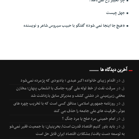
چرا تغییر رخ نمی‌دهد؟
جهل چیست
«هیچ جا اینجا نمی شود» گفتگو با حبیب سیروس شاعر و نویسنده
آخرین دیدگاه ها
ق
در
اقدام زیبای خانواده اکبر عبدی ؛ یادبودی که پژمرده نمی‌شود
ق
در
سرقت نفت از خط لوله ملی گوره-جاسک با انشعاب پنهان؛ مخازن
مخفی زیرزمینی در دشتی کشف و مدیرکل سابق بازداشت شد
ق
در
روزنامه جمهوری اسلامی: منافق کسی است که با تخریب چهره های
موثر، ظرفیت های ملی جامعه را حذف می کند
ق
در
امام خمینی مرد صلح یا مرد جنگ ؟
ق
در
باید باور کنیم اقتصاد قدرت است/ بحرینیان: با جمعیت فقیر نمی‌شود
به توسعه دست یافت/ مشکلات اقتصاد ایران قابل حل است