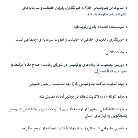
مدیرعامل پتروشیمی خارک: خبرنگاران، راویان حقیقت و سرمایه‌های
اعتمادسازی جامعه هستند
سَرسلسلهء اعـــداد،یادی زِتوبنمایم
خبرنگاری ، تعهدی اخلاقی به حقیقت و تقویت سرمایه ی اجتماعی است.
مثلث طلائی
بررسی وضعیت قراردادهای یوتیلیتی در شورای رقابت؛ اصلاح مفاد مرتبط با
دیماند و اضافه‌مصرف
پیام تسلیت شرکت پتروشیمی خارک به مناسبت اربعین حسینی
فیلم کوتاه «دره لاک‌پشت‌ها» در بوشهر آماده نمایش شد
جهاد دانشگاهی بوشهر؛ از توسعه فناوری تا تربیت نیروی متخصص در مسیر
پاسخگویی به نیازهای استان
بلقیس سلیمانی در سالروز تولد دولت‌آبادی: همیشه از او سپاسگزارم