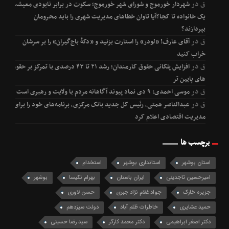
ق
در
شهردار خورموج و شورای شهر خورموج؛ سکوت در برابر نابودی معیشت
یک خانواده تا کجا؟آیا تاوان خطاهای مدیریت شهری را باید محرومان
بپردازند؟
ق
در
آقای عارف! «لودر» را استارت بزنید و «دکۀ باج‌گیران» را بر سرشان
خراب کنید
ق
در
افزایش پلکانی حقوق کارمندان؛ رشد ۲۱ تا ۴۳ درصدی با تمرکز بر حقوق
های پایین تر
ق
در
موسی احمدی: ۹ دی نماد پیوند آگاهانه مردم با ولایت و رهبری است
ق
در
عبدالناصر همتی، رئیس کل جدید بانک مرکزی، برنامه‌های خود را برای
مدیریت اقتصادی اعلام کرد
برچسب ها
استان بوشهر
استانداری بوشهر
استخدام
امیرحسین تاجدینی
ایران باستان
بهرام نکیسا
بوشهر
جزیره خارک
جواد غلام نژاد جبری
حسن لاوری
حمید عشایری
خاطرات ظلم آباد
دولت سیزدهم
دکتر اصغر ابراهیمی
دکتر محمد کارگر
سید رضا حسینی