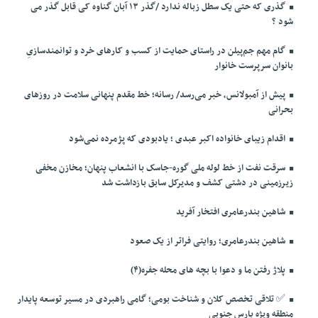
گذری که حتی یک سطل زباله ندارد /گذر ۱۳ آبان گناوه کی قابل گذر می
شود ؟
گام مهم جم‌پیلن در راستای حمایت از کسب و کارهای خرد و توانمندسازیِ
بانوان سرپرست خانوار
پیش از آمبولانس، خبر می‌رسد/ رسانه؛ خط مقدم پنهانی سلامت در روزهای
بحرانی
اقدام زیبای خانواده اکبر عبدی ؛ یادبودی که پژمرده نمی‌شود
سرقت نفت از خط لوله ملی گوره-جاسک با انشعاب پنهان؛ مخازن مخفی
زیرزمینی در دشتی کشف و مدیرکل سابق بازداشت شد
شاهین بندرعامری افتخار آفرید
شاهین بندرعامری؛ روایتی فراتر از یک صعود
پلاژ رفتن ما و دعوا با بچه های محله جفره(۴)
✅️ تلاقی تخصص کلان و شناخت بومی؛ گامی راهبردی در مسیر توسعه پایدار
منطقه ویژه پارس جنوبی