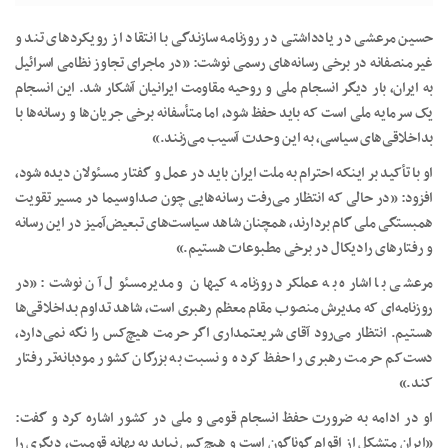
حسین مرعشی در یادداشتی در روزنامه سازندگی با انتقاد از رویکردهای تند و
غیرمنصفانه در برخی رسانه‌های رسمی نوشت: «در ماجرای تجاوز نظامی اسرائیل
به ایران، بار دیگر انسجام ملی و روحیه مقاومت ایرانیان آشکار شد. این انسجام
یک سرمایه ملی است که باید حفظ شود، اما متأسفانه برخی جریان‌ها و رسانه‌ها با
بداخلاقی‌های سیاسی، به این وحدت آسیب می‌زنند.»
او با تأکید بر اینکه احترام به ملت ایران باید در عمل و گفتار مسئولان دیده شود،
افزود: «در حالی که انتظار می‌رفت رسانه‌هایی چون صداوسیما در مسیر تقویت
همبستگی ملی گام بردارند، همچنان شاهد سیاست‌های تبعیض‌آمیز در این رسانه
و رفتارهای رادیکال در برخی مطبوعات هستیم.»
مرعشی با اشاره به عملکرد روزنامه کیهان و مدیرمسئول آن نوشت: «در
روزنامه‌ای که مدیرش منصوب مقام معظم رهبری است، شاهد تداوم بداخلاقی‌ها
هستیم. انتظار می‌رود آقای شریعتمداری اگر حرمت هیچ‌کس را نگه نمی‌دارد،
دست‌کم حرمت رهبری را حفظ کرده و نسبت به بزرگان کشور مودبانه‌تر رفتار
کند.»
او در ادامه به ضرورت حفظ انسجام قومی و ملی در کشور اشاره کرد و گفت:
«ایران متشکل از اقوام گوناگون است و هیچ‌کس نباید به بهانه قومیت، دیگری را