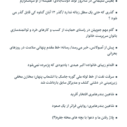
بلقیس سلیمانی در سالروز تولد دولت‌آبادی: همیشه از او سپاسگزارم
گذری که حتی یک سطل زباله ندارد /گذر ۱۳ آبان گناوه کی قابل گذر می
شود ؟
گام مهم جم‌پیلن در راستای حمایت از کسب و کارهای خرد و توانمندسازیِ
بانوان سرپرست خانوار
پیش از آمبولانس، خبر می‌رسد/ رسانه؛ خط مقدم پنهانی سلامت در روزهای
بحرانی
اقدام زیبای خانواده اکبر عبدی ؛ یادبودی که پژمرده نمی‌شود
سرقت نفت از خط لوله ملی گوره-جاسک با انشعاب پنهان؛ مخازن مخفی
زیرزمینی در دشتی کشف و مدیرکل سابق بازداشت شد
شاهین بندرعامری افتخار آفرید
شاهین بندرعامری؛ روایتی فراتر از یک صعود
پلاژ رفتن ما و دعوا با بچه های محله جفره(۴)