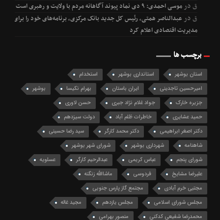
ق
در
موسی احمدی: ۹ دی نماد پیوند آگاهانه مردم با ولایت و رهبری است
ق
در
عبدالناصر همتی، رئیس کل جدید بانک مرکزی، برنامه‌های خود را برای
مدیریت اقتصادی اعلام کرد
برچسب ها
استان بوشهر
استانداری بوشهر
استخدام
امیرحسین تاجدینی
ایران باستان
بهرام نکیسا
بوشهر
جزیره خارک
جواد غلام نژاد جبری
حسن لاوری
حمید عشایری
خاطرات ظلم آباد
دولت سیزدهم
دکتر اصغر ابراهیمی
دکتر محمد کارگر
سید رضا حسینی
شاهنامه
شهرداری بوشهر
شورای شهر بوشهر
شورای پنجم
عباس کریمی
عبدالرحیم کارگر
عسلویه
علیرضا مشایخ
فردوسی
ماشاالله زنگنه
مجتبی خرم آبادی
مجتمع گاز پارس جنوبی
مجلس شورای اسلامی
مجلس یازدهم
مجید غاله
محمدرضا شفیعی کدکنی
منصور بهرامی