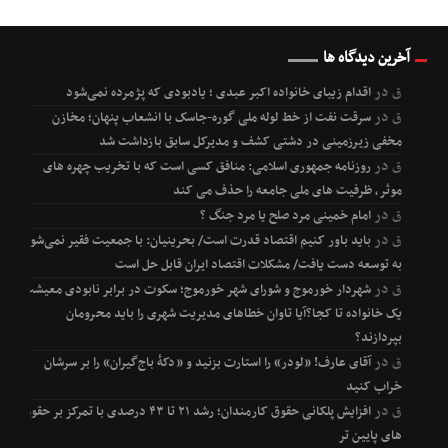
آخرین دیدگاه ها
ق
در
اقدام زیبای خانواده اکبر عبدی ؛ یادبودی که پژمرده نمی‌شود
ق
در
سرقت نفت از خط لوله ملی گوره-جاسک با انشعاب پنهان؛ مخازن
مخفی زیرزمینی در دشتی کشف و مدیرکل سابق بازداشت شد
ق
در
روزنامه جمهوری اسلامی: منافق کسی است که با تخریب چهره های
موثر، ظرفیت های ملی جامعه را حذف می کند
ق
در
امام خمینی مرد صلح یا مرد جنگ ؟
ق
در
باید باور کنیم اقتصاد قدرت است/ بحرینیان: با جمعیت فقیر نمی‌شود
به توسعه دست یافت/ مشکلات اقتصاد ایران قابل حل است
ق
در
شهردار خورموج و شورای شهر خورموج؛ سکوت در برابر نابودی معیشت
یک خانواده تا کجا؟آیا تاوان خطاهای مدیریت شهری را باید محرومان
بپردازند؟
ق
در
آقای عارف! «لودر» را استارت بزنید و «دکۀ باج‌گیران» را بر سرشان
خراب کنید
ق
در
افزایش پلکانی حقوق کارمندان؛ رشد ۲۱ تا ۴۳ درصدی با تمرکز بر حقوق
های پایین تر