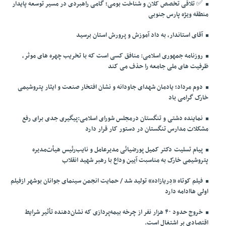
✅️ تلاقی تخصص کلان و شناخت بومی؛ گامی راهبردی در مسیر توسعه پایدار
منطقه ویژه پارس جنوبی
آقای استاندار، به داد آموزش و پرورش استان برسید
روزنامه جمهوری اسلامی: منافق کسی است که با تخریب چهره های موثر،
ظرفیت های ملی جامعه را حذف می کند
دوم مرداد؛ یادمان شهدای جاودانه و نشان افتخار صنعت و ایثار پتروشیمی
خارک گرامی باد
نماینده دشتی و تنگستان درمجلس شورای اسلامی:پیگیری جدی برای رفع
مشکلات مدارس تنگستان در دستور کار قرار دارد
پیام تسلیت دکتر کمیل پورضیائی مدیرعامل و نایب‌رئیس هیأت‌مدیره
پتروشیمی خارک به مناسبت آیین وداع با رهبر شهید انقلاب
فیلم کوتاه «دِریازاده» تولید شد / حمایت انجمن سینمای جوانان بوشهر ازفیلم
اولی هاادامه دارد
خروج حدود ۴۰ هزار نفر از چرخه بیمه‌پردازی که نشان‌دهنده تأثیر شرایط
اقتصادی بر اشتغال است.