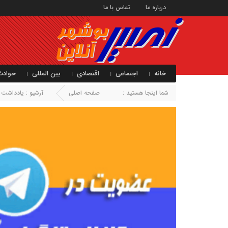
درباره ما
تماس با ما
خانه
اجتماعی
اقتصادی
بین المللی
حوادث
شما اینجا هستید :
صفحه اصلی
آرشیو :
یادداشت س