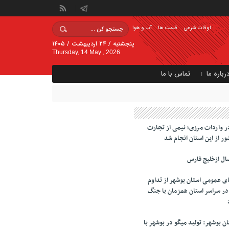
اوقات شرعی
قیمت ها
آب و هوا
پنجشنبه / ۲۴ اردیبهشت / ۱۴۰۵
Thursday, 14 May , 2026
رباره ما
تماس با ما
ر واردات مرزی؛ نیمی از تجارت
ور از این استان انجام شد
ال ازخلیج فارس
ای عمومی استان بوشهر از تداوم
تابخانه در سراسر استان همزمان با جنگ
 بوشهر: تولید میگو در بوشهر با