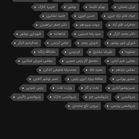
ایران باستان
بهرام نکیسا
بوشهر
جزیره خارک
جواد غلام نژاد جبری
حسن لاوری
حمید عشایری
خاطرات ظلم آباد
دولت سیزدهم
دکتر اصغر ابراهیمی
دکتر محمد کارگر
سید رضا حسینی
شاهنامه
شهرداری بوشهر
شورای شهر بوشهر
شورای پنجم
عباس کریمی
عبدالرحیم کارگر
عسلویه
علیرضا مشایخ
فردوسی
ماشاالله زنگنه
مجتبی خرم آبادی
مجتمع گاز پارس جنوبی
مجلس شورای اسلامی
مجلس یازدهم
مجید غاله
محمدرضا شفیعی کدکنی
منصور بهرامی
منطقه ویژه انرژی پارس
نصیر بوشهر آنلاین
نصیربوشهرآنلاین
نفت و گاز
وزارت نفت
پارس جنوبی
پتروشیمی
پتروشیمی جم
پتروشیمی خارک
پتروشیمی زاگرس
پتروشیمی پردیس
پروین تاج محمدی