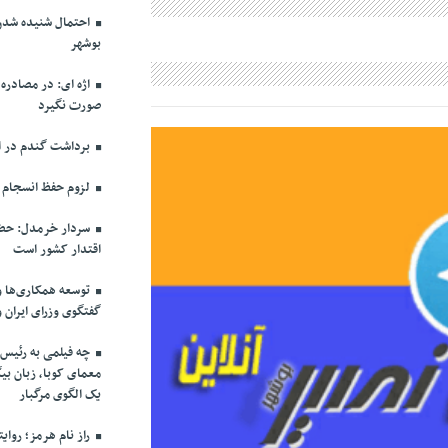
احتمال شنیده شدن 
بوشهر
اژه ای: در مصادره
صورت نگیرد
برداشت گندم در اس
لزوم حفظ انسجام م
سردار خرمدل: حضو
اقتدار کشور است
توسعه همکاری‌ها و
گفتگوی وزرای ایران 
چه فیلمی به رئیس 
معمای کوبا، زبان بیگ
یک الگوی مرگبار
راز نام هرمز؛ روای