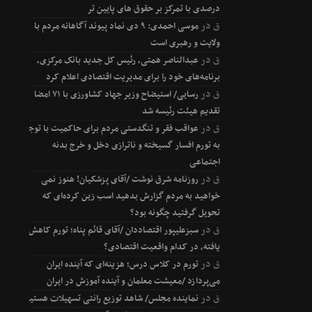
درصدی با تمرکز بر حقوق های پایین تر
ق
در
موسی احمدی: ۹ دی نماد پیوند آگاهانه مردم با
ولایت و رهبری است
ق
در
عبدالناصر همتی، رئیس کل جدید بانک مرکزی،
برنامه‌های خود را برای مدیریت اقتصادی اعلام کرد
ق
در
رسایی/ استیضاح وزیر جهاد کشاورزی با ۷۱ امضا
تقدیم هیئت رئیسه شد
ق
در
عواقب فقر و تنگدستی مردم برای حاکمیت با توجه
به تورم افسار گسیخته و ناترازی دخل و خرج بدنه
اجتماعی
ق
در
روزنامه شرق نوشت /آقای پزشکیان! هنوز نمی
خواهید به مردم گزارش بدهید اسب زین کرده‌ای که
تحویل گرفتید چگونه بود؟
ق
در
سبزعلیپور اقتصاددان /آقای قائم پناه؛ تورم کاهش
یافته، در کدام واقعیت اقتصادی؟
ق
در
تورم در کلاس درس؛ هزینه‌ای که آینده ایران
می‌پردازد /معیشت معلمان و آینده آموزش در ایران
ق
در
نماینده مجلس/ شاهد توزیع رانتی تسهیلات هستیم