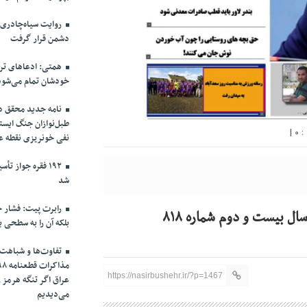
روایت سیاه‌چادری
دشمن قرار گرفت
همتی: ادعاهای ترا
خودشان تمام می‌شود
نامه جدید محقق دام
طبل‌نوازان جنگ ایست
|
0
نفی خونریزی نقطه ع
۱۹۲ فقره جواز 
شد
رابرت پیت: فشار حد
بلکه آن را به سطحی ب
تفاوت‌ها و شباهت‌ه
https://nasirbushehr.ir/?p=1467
عراق اگر تنگه هرمز 
می‌دیدیم