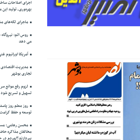
اجرای اصلاحات ساختا
بهره‌وری، تولید این 
ماجرای لکه‌های مش
روس اتم: نیروگاه ه
می دهد
آمریکا اورانیوم غنی
مدیریت اقتصادی در
تجاری بوشهر
لزوم رفع موانع سرم
تسهیل و تسریع شود
روز معلم روز پاسد
توسعه و حفظ کرامت
محسن رهامی: مسال
مخالفان مذاکره حاضر
بپردازند؟/مردم در خ