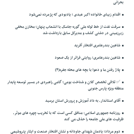
بحرانی
اقدام زیبای خانواده اکبر عبدی ؛ یادبودی که پژمرده نمی‌شود
سرقت نفت از خط لوله ملی گوره-جاسک با انشعاب پنهان؛ مخازن مخفی
زیرزمینی در دشتی کشف و مدیرکل سابق بازداشت شد
شاهین بندرعامری افتخار آفرید
شاهین بندرعامری؛ روایتی فراتر از یک صعود
پلاژ رفتن ما و دعوا با بچه های محله جفره(۴)
✅️ تلاقی تخصص کلان و شناخت بومی؛ گامی راهبردی در مسیر توسعه پایدار
منطقه ویژه پارس جنوبی
آقای استاندار، به داد آموزش و پرورش استان برسید
روزنامه جمهوری اسلامی: منافق کسی است که با تخریب چهره های موثر،
ظرفیت های ملی جامعه را حذف می کند
دوم مرداد؛ یادمان شهدای جاودانه و نشان افتخار صنعت و ایثار پتروشیمی