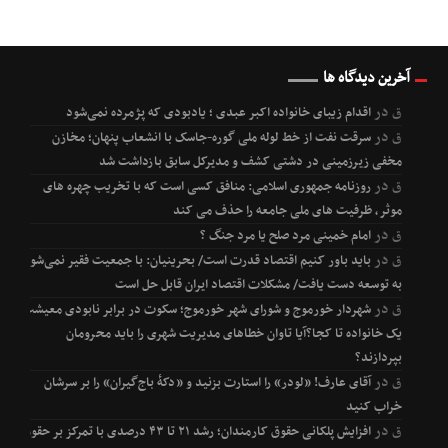
آخرین دیدگاه ها
ق
در
اقدام زیبای خانواده اکبر عبدی ؛ یادبودی که پژمرده نمی‌شود
ق
در
سرقت نفت از خط لوله ملی گوره-جاسک با انشعاب پنهان؛ مخازن
مخفی زیرزمینی در دشتی کشف و مدیرکل سابق بازداشت شد
ق
در
روزنامه جمهوری اسلامی: منافق کسی است که با تخریب چهره های
موثر، ظرفیت های ملی جامعه را حذف می کند
ق
در
امام خمینی مرد صلح یا مرد جنگ ؟
ق
در
باید باور کنیم اقتصاد قدرت است/ بحرینیان: با جمعیت فقیر نمی‌شود
به توسعه دست یافت/ مشکلات اقتصاد ایران قابل حل است
ق
در
شهردار خورموج و شورای شهر خورموج؛ سکوت در برابر نابودی معیشت
یک خانواده تا کجا؟آیا تاوان خطاهای مدیریت شهری را باید محرومان
بپردازند؟
ق
در
آقای عارف! «لودر» را استارت بزنید و «دکۀ باج‌گیران» را بر سرشان
خراب کنید
ق
در
افزایش پلکانی حقوق کارمندان؛ رشد ۲۱ تا ۴۳ درصدی با تمرکز بر حقوق