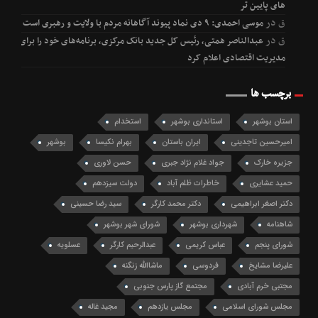
های پایین تر
ق
در
موسی احمدی: ۹ دی نماد پیوند آگاهانه مردم با ولایت و رهبری است
ق
در
عبدالناصر همتی، رئیس کل جدید بانک مرکزی، برنامه‌های خود را برای
مدیریت اقتصادی اعلام کرد
برچسب ها
استان بوشهر
استانداری بوشهر
استخدام
امیرحسین تاجدینی
ایران باستان
بهرام نکیسا
بوشهر
جزیره خارک
جواد غلام نژاد جبری
حسن لاوری
حمید عشایری
خاطرات ظلم آباد
دولت سیزدهم
دکتر اصغر ابراهیمی
دکتر محمد کارگر
سید رضا حسینی
شاهنامه
شهرداری بوشهر
شورای شهر بوشهر
شورای پنجم
عباس کریمی
عبدالرحیم کارگر
عسلویه
علیرضا مشایخ
فردوسی
ماشاالله زنگنه
مجتبی خرم آبادی
مجتمع گاز پارس جنوبی
مجلس شورای اسلامی
مجلس یازدهم
مجید غاله