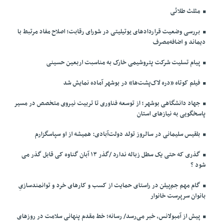
مثلث طلائی
بررسی وضعیت قراردادهای یوتیلیتی در شورای رقابت؛ اصلاح مفاد مرتبط با
دیماند و اضافه‌مصرف
پیام تسلیت شرکت پتروشیمی خارک به مناسبت اربعین حسینی
فیلم کوتاه «دره لاک‌پشت‌ها» در بوشهر آماده نمایش شد
جهاد دانشگاهی بوشهر؛ از توسعه فناوری تا تربیت نیروی متخصص در مسیر
پاسخگویی به نیازهای استان
بلقیس سلیمانی در سالروز تولد دولت‌آبادی: همیشه از او سپاسگزارم
گذری که حتی یک سطل زباله ندارد /گذر ۱۳ آبان گناوه کی قابل گذر می
شود ؟
گام مهم جم‌پیلن در راستای حمایت از کسب و کارهای خرد و توانمندسازیِ
بانوان سرپرست خانوار
پیش از آمبولانس، خبر می‌رسد/ رسانه؛ خط مقدم پنهانی سلامت در روزهای