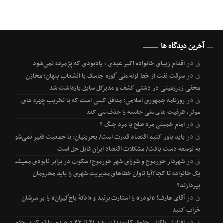
آخرین دیدگاه ها
ق
در
اقدام زیبای خانواده اکبر عبدی ؛ یادبودی که پژمرده نمی‌شود
ق
در
سرقت نفت از خط لوله ملی گوره-جاسک با انشعاب پنهان؛ مخازن
مخفی زیرزمینی در دشتی کشف و مدیرکل سابق بازداشت شد
ق
در
روزنامه جمهوری اسلامی: منافق کسی است که با تخریب چهره های
موثر، ظرفیت های ملی جامعه را حذف می کند
ق
در
امام خمینی مرد صلح یا مرد جنگ ؟
ق
در
باید باور کنیم اقتصاد قدرت است/ بحرینیان: با جمعیت فقیر نمی‌شود
به توسعه دست یافت/ مشکلات اقتصاد ایران قابل حل است
ق
در
شهردار خورموج و شورای شهر خورموج؛ سکوت در برابر نابودی معیشت
یک خانواده تا کجا؟آیا تاوان خطاهای مدیریت شهری را باید محرومان
بپردازند؟
ق
در
آقای عارف! «لودر» را استارت بزنید و «دکۀ باج‌گیران» را بر سرشان
خراب کنید
ق
در
افزایش پلکانی حقوق کارمندان؛ رشد ۲۱ تا ۴۳ درصدی با تمرکز بر حقوق