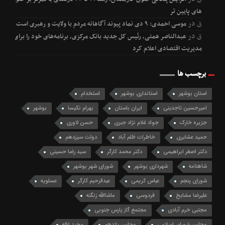
های پایین تر
ق
در
موسی احمدی: ۹ دی نماد پیوند آگاهانه مردم با ولایت و رهبری است
ق
در
عبدالناصر همتی، رئیس کل جدید بانک مرکزی، برنامه‌های خود را برای
مدیریت اقتصادی اعلام کرد
برچسب ها
استان بوشهر
استانداری بوشهر
استخدام
امیرحسین تاجدینی
ایران باستان
بهرام نکیسا
بوشهر
جزیره خارک
جواد غلام نژاد جبری
حسن لاوری
حمید عشایری
خاطرات ظلم آباد
دولت سیزدهم
دکتر اصغر ابراهیمی
دکتر محمد کارگر
سید رضا حسینی
شاهنامه
شهرداری بوشهر
شورای شهر بوشهر
شورای پنجم
عباس کریمی
عبدالرحیم کارگر
عسلویه
علیرضا مشایخ
فردوسی
ماشاالله زنگنه
مجتبی خرم آبادی
مجتمع گاز پارس جنوبی
مجلس شورای اسلامی
مجلس یازدهم
مجید غاله