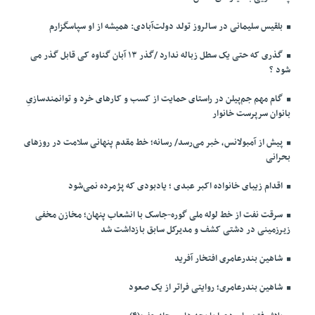
بلقیس سلیمانی در سالروز تولد دولت‌آبادی: همیشه از او سپاسگزارم
گذری که حتی یک سطل زباله ندارد /گذر ۱۳ آبان گناوه کی قابل گذر می
شود ؟
گام مهم جم‌پیلن در راستای حمایت از کسب و کارهای خرد و توانمندسازیِ
بانوان سرپرست خانوار
پیش از آمبولانس، خبر می‌رسد/ رسانه؛ خط مقدم پنهانی سلامت در روزهای
بحرانی
اقدام زیبای خانواده اکبر عبدی ؛ یادبودی که پژمرده نمی‌شود
سرقت نفت از خط لوله ملی گوره-جاسک با انشعاب پنهان؛ مخازن مخفی
زیرزمینی در دشتی کشف و مدیرکل سابق بازداشت شد
شاهین بندرعامری افتخار آفرید
شاهین بندرعامری؛ روایتی فراتر از یک صعود