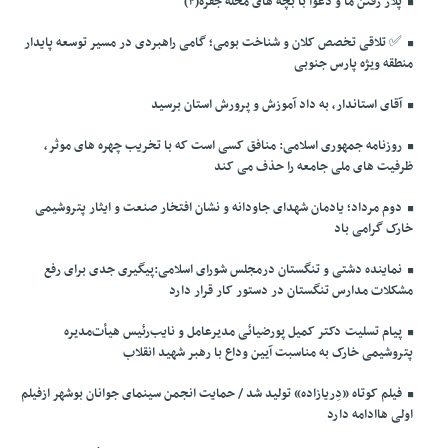
پلاژ رفتن ما و دعوا با بچه های محله جفره(۴)
✅️ تلاقی تخصص کلان و شناخت بومی؛ گامی راهبردی در مسیر توسعه پایدار
منطقه ویژه پارس جنوبی
آقای استاندار، به داد آموزش و پرورش استان برسید
روزنامه جمهوری اسلامی: منافق کسی است که با تخریب چهره های موثر،
ظرفیت های ملی جامعه را حذف می کند
دوم مرداد؛ یادمان شهدای جاودانه و نشان افتخار صنعت و ایثار پتروشیمی
خارک گرامی باد
نماینده دشتی و تنگستان درمجلس شورای اسلامی:پیگیری جدی برای رفع
مشکلات مدارس تنگستان در دستور کار قرار دارد
پیام تسلیت دکتر کمیل پورضیائی مدیرعامل و نایب‌رئیس هیأت‌مدیره
پتروشیمی خارک به مناسبت آیین وداع با رهبر شهید انقلاب
فیلم کوتاه «دِریازاده» تولید شد / حمایت انجمن سینمای جوانان بوشهر ازفیلم
اولی هاادامه دارد