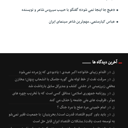
«هیچ جا اینجا نمی شود» گفتگو با حبیب سیروس شاعر و نویسنده
عباس کیارستمی، مهم‌ترین شاعر سینمای ایران
آخرین دیدگاه ها
ق
در
اقدام زیبای خانواده اکبر عبدی ؛ یادبودی که پژمرده نمی‌شود
ق
در
سرقت نفت از خط لوله ملی گوره-جاسک با انشعاب پنهان؛ مخازن
مخفی زیرزمینی در دشتی کشف و مدیرکل سابق بازداشت شد
ق
در
روزنامه جمهوری اسلامی: منافق کسی است که با تخریب چهره های
موثر، ظرفیت های ملی جامعه را حذف می کند
ق
در
امام خمینی مرد صلح یا مرد جنگ ؟
ق
در
باید باور کنیم اقتصاد قدرت است/ بحرینیان: با جمعیت فقیر نمی‌شود
به توسعه دست یافت/ مشکلات اقتصاد ایران قابل حل است