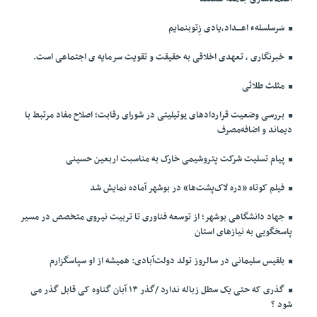
سَرسلسلهء اعـــداد،یادی زِتوبنمایم
خبرنگاری ، تعهدی اخلاقی به حقیقت و تقویت سرمایه ی اجتماعی است.
مثلث طلائی
بررسی وضعیت قراردادهای یوتیلیتی در شورای رقابت؛ اصلاح مفاد مرتبط با
دیماند و اضافه‌مصرف
پیام تسلیت شرکت پتروشیمی خارک به مناسبت اربعین حسینی
فیلم کوتاه «دره لاک‌پشت‌ها» در بوشهر آماده نمایش شد
جهاد دانشگاهی بوشهر؛ از توسعه فناوری تا تربیت نیروی متخصص در مسیر
پاسخگویی به نیازهای استان
بلقیس سلیمانی در سالروز تولد دولت‌آبادی: همیشه از او سپاسگزارم
گذری که حتی یک سطل زباله ندارد /گذر ۱۳ آبان گناوه کی قابل گذر می
شود ؟