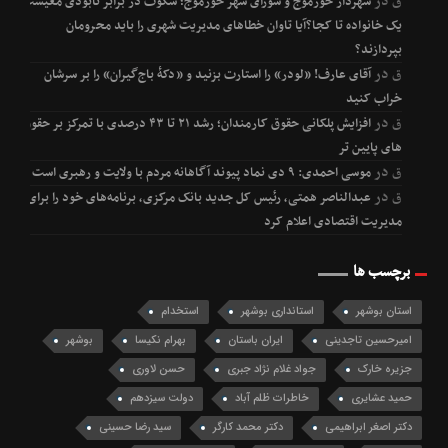
ق
در
شهردار خورموج و شورای شهر خورموج؛ سکوت در برابر نابودی معیشت
یک خانواده تا کجا؟آیا تاوان خطاهای مدیریت شهری را باید محرومان
بپردازند؟
ق
در
آقای عارف! «لودر» را استارت بزنید و «دکۀ باج‌گیران» را بر سرشان
خراب کنید
ق
در
افزایش پلکانی حقوق کارمندان؛ رشد ۲۱ تا ۴۳ درصدی با تمرکز بر حقوق
های پایین تر
ق
در
موسی احمدی: ۹ دی نماد پیوند آگاهانه مردم با ولایت و رهبری است
ق
در
عبدالناصر همتی، رئیس کل جدید بانک مرکزی، برنامه‌های خود را برای
مدیریت اقتصادی اعلام کرد
برچسب ها
استان بوشهر
استانداری بوشهر
استخدام
امیرحسین تاجدینی
ایران باستان
بهرام نکیسا
بوشهر
جزیره خارک
جواد غلام نژاد جبری
حسن لاوری
حمید عشایری
خاطرات ظلم آباد
دولت سیزدهم
دکتر اصغر ابراهیمی
دکتر محمد کارگر
سید رضا حسینی