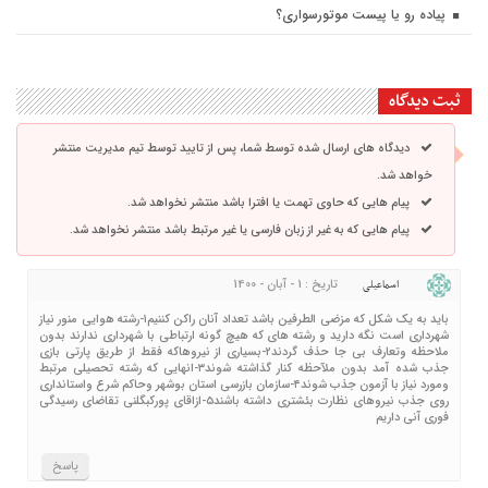
پیاده رو یا پیست موتورسواری؟
ثبت دیدگاه
دیدگاه های ارسال شده توسط شما، پس از تایید توسط تیم مدیریت منتشر
خواهد شد.
پیام هایی که حاوی تهمت یا افترا باشد منتشر نخواهد شد.
پیام هایی که به غیر از زبان فارسی یا غیر مرتبط باشد منتشر نخواهد شد.
تاریخ : 1 - آبان - 1400
اسماعیلی
باید به یک شکل که مزضی الطرفین باشد تعداد آنان راکن کننیم۱-رشته هوایی منور نیاز
شهرداری است نگه دارید و رشته های که هیچ گونه ارتباطی با شهرداری ندارند بدون
ملاحظه وتعارف بی جا حذف گردند۲-بسیاری از نیروهاکه فقط از طریق پارتی بازی
جذب شده آمد بدون ملآحظه کنار گذاشته شوند۳-انهایی که رشته تحصیلی مرتبط
ومورد نیاز با آزمون جذب شوند۴-سازمان بازرسی استان بوشهر وحاکم شرع واستانداری
روی جذب نیروهای نظارت بئشتری داشته باشند۵-ازاقای پورکبگلنی تقاضای رسیدگی
فوری آنی داریم
پاسخ