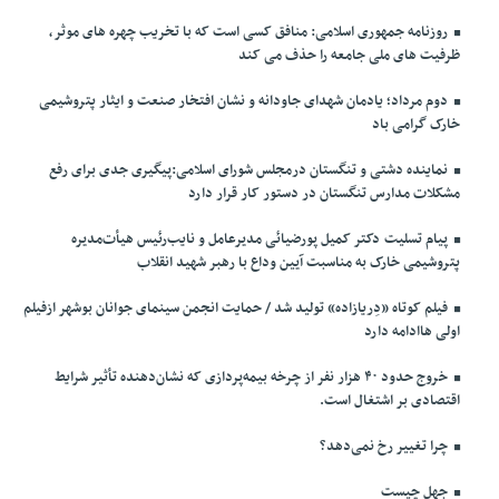
روزنامه جمهوری اسلامی: منافق کسی است که با تخریب چهره های موثر،
ظرفیت های ملی جامعه را حذف می کند
دوم مرداد؛ یادمان شهدای جاودانه و نشان افتخار صنعت و ایثار پتروشیمی
خارک گرامی باد
نماینده دشتی و تنگستان درمجلس شورای اسلامی:پیگیری جدی برای رفع
مشکلات مدارس تنگستان در دستور کار قرار دارد
پیام تسلیت دکتر کمیل پورضیائی مدیرعامل و نایب‌رئیس هیأت‌مدیره
پتروشیمی خارک به مناسبت آیین وداع با رهبر شهید انقلاب
فیلم کوتاه «دِریازاده» تولید شد / حمایت انجمن سینمای جوانان بوشهر ازفیلم
اولی هاادامه دارد
خروج حدود ۴۰ هزار نفر از چرخه بیمه‌پردازی که نشان‌دهنده تأثیر شرایط
اقتصادی بر اشتغال است.
چرا تغییر رخ نمی‌دهد؟
جهل چیست