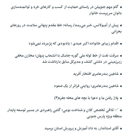
گام مهم جم‌پیلن در راستای حمایت از کسب و کارهای خرد و توانمندسازیِ
بانوان سرپرست خانوار
پیش از آمبولانس، خبر می‌رسد/ رسانه؛ خط مقدم پنهانی سلامت در روزهای
بحرانی
اقدام زیبای خانواده اکبر عبدی ؛ یادبودی که پژمرده نمی‌شود
سرقت نفت از خط لوله ملی گوره-جاسک با انشعاب پنهان؛ مخازن مخفی
زیرزمینی در دشتی کشف و مدیرکل سابق بازداشت شد
شاهین بندرعامری افتخار آفرید
شاهین بندرعامری؛ روایتی فراتر از یک صعود
پلاژ رفتن ما و دعوا با بچه های محله جفره(۴)
✅️ تلاقی تخصص کلان و شناخت بومی؛ گامی راهبردی در مسیر توسعه پایدار
منطقه ویژه پارس جنوبی
آقای استاندار، به داد آموزش و پرورش استان برسید