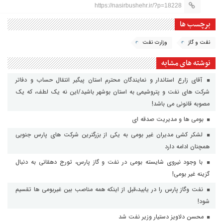
https://nasirbushehr.ir/?p=18228
برچسب ها
نفت و گاز
وزارت نفت
نوشته های مشابه
آقای زارع استاندار و نمایندگان محترم استان پیگیر انتقال حساب و دفاتر
شرکت های نفت و پتروشیمی به استان بوشهر باشید/این نه یک لطف، که یک
مصوبه قانونی می باشد!
بومی ها و مدیریت صدقه ای
لشکر کشی مدیران غیر بومی به یکی از بزرگترین شرکت های پارس جنوبی
همچنان ادامه دارد
با وجود نیروی شایسته بومی در نفت و گاز پارس، تورج دهقانی به دنبال
گزینه غیر بومی!
نفت وگاز پارس را در یابید،قبل از اینکه همه مناصب بین غیربومی ها تقسیم
شود!
محسن دلاویز دستیار وزیر نفت شد