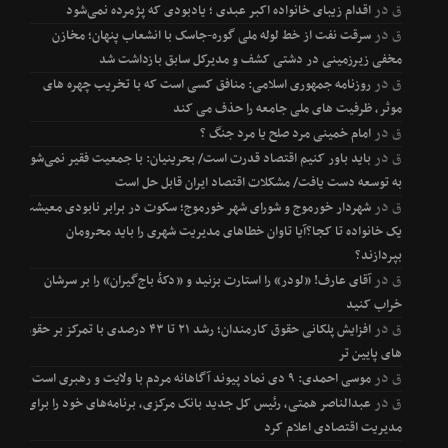
ق
در
اقدام زیبای خانواده اکبر عبدی ؛ یادبودی که پژمرده نمی‌شود
ق
در
سرقت نفت از خط لوله ملی گوره-جاسک با انشعاب پنهان؛ مخازن
مخفی زیرزمینی در دشتی کشف و مدیرکل سابق بازداشت شد
ق
در
روزنامه جمهوری اسلامی: منافق کسی است که با تخریب چهره های
موثر، ظرفیت های ملی جامعه را حذف می کند
ق
در
امام خمینی مرد صلح یا مرد جنگ ؟
ق
در
باید باور کنیم اقتصاد قدرت است/ بحرینیان: با جمعیت فقیر نمی‌شود
به توسعه دست یافت/ مشکلات اقتصاد ایران قابل حل است
ق
در
شهردار خورموج و شورای شهر خورموج؛ سکوت در برابر نابودی معیشت
یک خانواده تا کجا؟آیا تاوان خطاهای مدیریت شهری را باید محرومان
بپردازند؟
ق
در
آقای عارف! «لودر» را استارت بزنید و «دکۀ باج‌گیران» را بر سرشان
خراب کنید
ق
در
افزایش پلکانی حقوق کارمندان؛ رشد ۲۱ تا ۴۳ درصدی با تمرکز بر حقوق
های پایین تر
ق
در
موسی احمدی: ۹ دی نماد پیوند آگاهانه مردم با ولایت و رهبری است
ق
در
عبدالناصر همتی، رئیس کل جدید بانک مرکزی، برنامه‌های خود را برای
مدیریت اقتصادی اعلام کرد