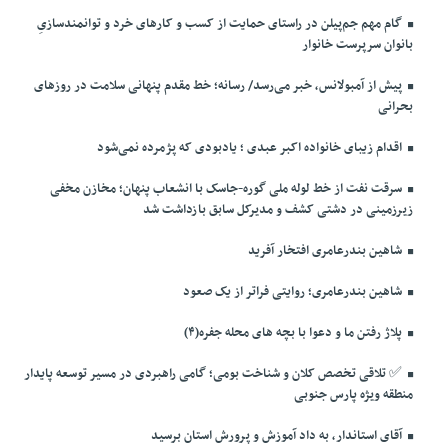
گام مهم جم‌پیلن در راستای حمایت از کسب و کارهای خرد و توانمندسازیِ
بانوان سرپرست خانوار
پیش از آمبولانس، خبر می‌رسد/ رسانه؛ خط مقدم پنهانی سلامت در روزهای
بحرانی
اقدام زیبای خانواده اکبر عبدی ؛ یادبودی که پژمرده نمی‌شود
سرقت نفت از خط لوله ملی گوره-جاسک با انشعاب پنهان؛ مخازن مخفی
زیرزمینی در دشتی کشف و مدیرکل سابق بازداشت شد
شاهین بندرعامری افتخار آفرید
شاهین بندرعامری؛ روایتی فراتر از یک صعود
پلاژ رفتن ما و دعوا با بچه های محله جفره(۴)
✅️ تلاقی تخصص کلان و شناخت بومی؛ گامی راهبردی در مسیر توسعه پایدار
منطقه ویژه پارس جنوبی
آقای استاندار، به داد آموزش و پرورش استان برسید