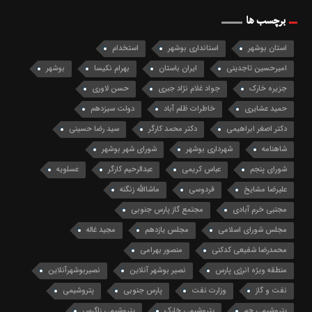
برچسب ها
استان بوشهر
استانداری بوشهر
استخدام
امیرحسین تاجدینی
ایران باستان
بهرام نکیسا
بوشهر
جزیره خارک
جواد غلام نژاد جبری
حسن لاوری
حمید عشایری
خاطرات ظلم آباد
دولت سیزدهم
دکتر اصغر ابراهیمی
دکتر محمد کارگر
سید رضا حسینی
شاهنامه
شهرداری بوشهر
شورای شهر بوشهر
شورای پنجم
عباس کریمی
عبدالرحیم کارگر
عسلویه
علیرضا مشایخ
فردوسی
ماشاالله زنگنه
مجتبی خرم آبادی
مجتمع گاز پارس جنوبی
مجلس شورای اسلامی
مجلس یازدهم
مجید غاله
محمدرضا شفیعی کدکنی
منصور بهرامی
منطقه ویژه انرژی پارس
نصیر بوشهر آنلاین
نصیربوشهرآنلاین
نفت و گاز
وزارت نفت
پارس جنوبی
پتروشیمی
پتروشیمی جم
پتروشیمی خارک
پتروشیمی زاگرس