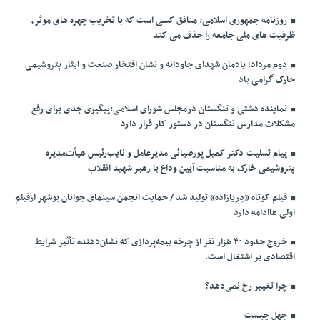
روزنامه جمهوری اسلامی: منافق کسی است که با تخریب چهره های موثر،
ظرفیت های ملی جامعه را حذف می کند
دوم مرداد؛ یادمان شهدای جاودانه و نشان افتخار صنعت و ایثار پتروشیمی
خارک گرامی باد
نماینده دشتی و تنگستان درمجلس شورای اسلامی:پیگیری جدی برای رفع
مشکلات مدارس تنگستان در دستور کار قرار دارد
پیام تسلیت دکتر کمیل پورضیائی مدیرعامل و نایب‌رئیس هیأت‌مدیره
پتروشیمی خارک به مناسبت آیین وداع با رهبر شهید انقلاب
فیلم کوتاه «دِریازاده» تولید شد / حمایت انجمن سینمای جوانان بوشهر ازفیلم
اولی هاادامه دارد
خروج حدود ۴۰ هزار نفر از چرخه بیمه‌پردازی که نشان‌دهنده تأثیر شرایط
اقتصادی بر اشتغال است.
چرا تغییر رخ نمی‌دهد؟
جهل چیست