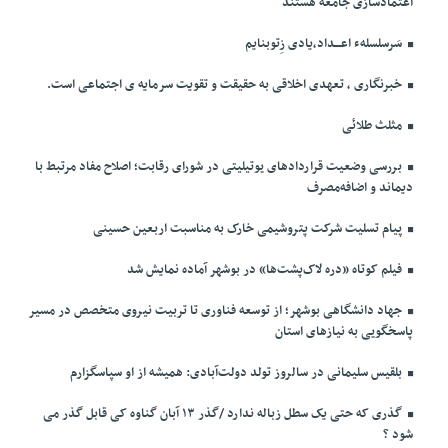
اعتمادسازی جامعه هستند
سَرسلسلهء اعـــداد،یادی زِتوبنایم
خبرنگاری ، تعهدی اخلاقی به حقیقت و تقویت سرمایه ی اجتماعی است.
مثلث طلائی
بررسی وضعیت قراردادهای یوتیلیتی در شورای رقابت؛ اصلاح مفاد مرتبط با
دیماند و اضافه‌مصرف
پیام تسلیت شرکت پتروشیمی خارک به مناسبت اربعین حسینی
فیلم کوتاه «دره لاک‌پشت‌ها» در بوشهر آماده نمایش شد
جهاد دانشگاهی بوشهر؛ از توسعه فناوری تا تربیت نیروی متخصص در مسیر
پاسخگویی به نیازهای استان
بلقیس سلیمانی در سالروز تولد دولت‌آبادی: همیشه از او سپاسگزارم
گذری که حتی یک سطل زباله ندارد /گذر ۱۳ آبان گناوه کی قابل گذر می
شود ؟