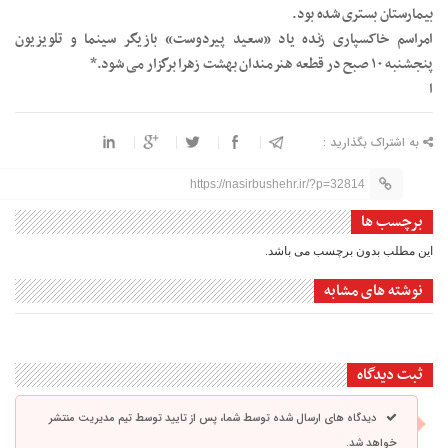
بیمارستان بستری شده بود.
امراسم خاکسپاری زنده یاد «سعید پیردوست» بازیگر سینما و تلویزیون
پنجشنبه ۱۰ صبح در قطعه هنرمندان بهشت زهرا برگزار می شود.*
ا
به اشتراک بگذارید :
https://nasirbushehr.ir/?p=32814
برچسب ها
این مطلب بدون برچسب می باشد.
نوشته های مشابه
ثبت دیدگاه
دیدگاه های ارسال شده توسط شما، پس از تایید توسط تیم مدیریت منتشر
خواهد شد.