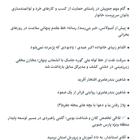
گام مهم جم‌پیلن در راستای حمایت از کسب و کارهای خرد و توانمندسازیِ
بانوان سرپرست خانوار
پیش از آمبولانس، خبر می‌رسد/ رسانه؛ خط مقدم پنهانی سلامت در روزهای
بحرانی
اقدام زیبای خانواده اکبر عبدی ؛ یادبودی که پژمرده نمی‌شود
سرقت نفت از خط لوله ملی گوره-جاسک با انشعاب پنهان؛ مخازن مخفی
زیرزمینی در دشتی کشف و مدیرکل سابق بازداشت شد
شاهین بندرعامری افتخار آفرید
شاهین بندرعامری؛ روایتی فراتر از یک صعود
پلاژ رفتن ما و دعوا با بچه های محله جفره(۴)
✅️ تلاقی تخصص کلان و شناخت بومی؛ گامی راهبردی در مسیر توسعه پایدار
منطقه ویژه پارس جنوبی
آقای استاندار، به داد آموزش و پرورش استان برسید