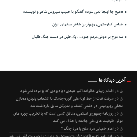
«هیچ جا اینجا نمی شود» گفتگو با حبیب سیروس شاعر و نویسنده
عباس کیارستمی، مهم‌ترین شاعر سینمای ایران
سه موج بر دوش مردم جنوب ، یک طبل در دست جنگ طلبان
آخرین دیدگاه ها
ق
در
اقدام زیبای خانواده اکبر عبدی ؛ یادبودی که پژمرده نمی‌شود
ق
در
سرقت نفت از خط لوله ملی گوره-جاسک با انشعاب پنهان؛ مخازن
مخفی زیرزمینی در دشتی کشف و مدیرکل سابق بازداشت شد
ق
در
روزنامه جمهوری اسلامی: منافق کسی است که با تخریب چهره های
موثر، ظرفیت های ملی جامعه را حذف می کند
ق
در
امام خمینی مرد صلح یا مرد جنگ ؟
ق
در
باید باور کنیم اقتصاد قدرت است/ بحرینیان: با جمعیت فقیر نمی‌شود