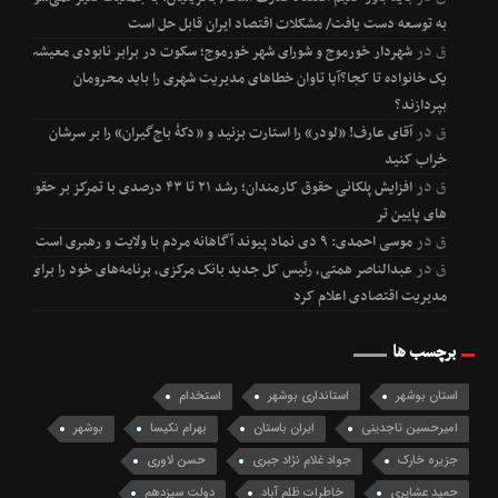
به توسعه دست یافت/ مشکلات اقتصاد ایران قابل حل است
ق
در
شهردار خورموج و شورای شهر خورموج؛ سکوت در برابر نابودی معیشت
یک خانواده تا کجا؟آیا تاوان خطاهای مدیریت شهری را باید محرومان
بپردازند؟
ق
در
آقای عارف! «لودر» را استارت بزنید و «دکۀ باج‌گیران» را بر سرشان
خراب کنید
ق
در
افزایش پلکانی حقوق کارمندان؛ رشد ۲۱ تا ۴۳ درصدی با تمرکز بر حقوق
های پایین تر
ق
در
موسی احمدی: ۹ دی نماد پیوند آگاهانه مردم با ولایت و رهبری است
ق
در
عبدالناصر همتی، رئیس کل جدید بانک مرکزی، برنامه‌های خود را برای
مدیریت اقتصادی اعلام کرد
برچسب ها
استان بوشهر
استانداری بوشهر
استخدام
امیرحسین تاجدینی
ایران باستان
بهرام نکیسا
بوشهر
جزیره خارک
جواد غلام نژاد جبری
حسن لاوری
حمید عشایری
خاطرات ظلم آباد
دولت سیزدهم