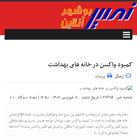
کمبود واکسن در خانه های بهداشت
ارسال
پرینت
شناسه خبر : 27495 | تاریخ انتشار : ۱۸ فروردین ۱۴۰۴ - ۱۴:۵۰ | تعداد دیدگاه :
0
|
سلام وقت بخیر سپاس از زحمات و تلاشهای بی دریغ شما و همکاران محترم در عرصه اطلاع رسانی
خانه های بهداشت به شدت با کمبود واکسن جهت نوزادان مواجه هستن. پسرم رو چهارماهگی
بردیم گفتن واکسن نداریم ، مجدد امروز تو ۶ ماهگی بردیم باز هم گفتن واکسن نیست!!! آخه مگه
میشه؟ موضوعی به این […]