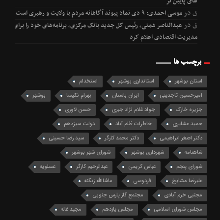
های پایین تر
ق
در
موسی احمدی: ۹ دی نماد پیوند آگاهانه مردم با ولایت و رهبری است
ق
در
عبدالناصر همتی، رئیس کل جدید بانک مرکزی، برنامه‌های خود را برای
مدیریت اقتصادی اعلام کرد
برچسب ها
استان بوشهر
استانداری بوشهر
استخدام
امیرحسین تاجدینی
ایران باستان
بهرام نکیسا
بوشهر
جزیره خارک
جواد غلام نژاد جبری
حسن لاوری
حمید عشایری
خاطرات ظلم آباد
دولت سیزدهم
دکتر اصغر ابراهیمی
دکتر محمد کارگر
سید رضا حسینی
شاهنامه
شهرداری بوشهر
شورای شهر بوشهر
شورای پنجم
عباس کریمی
عبدالرحیم کارگر
عسلویه
علیرضا مشایخ
فردوسی
ماشاالله زنگنه
مجتبی خرم آبادی
مجتمع گاز پارس جنوبی
مجلس شورای اسلامی
مجلس یازدهم
مجید غاله