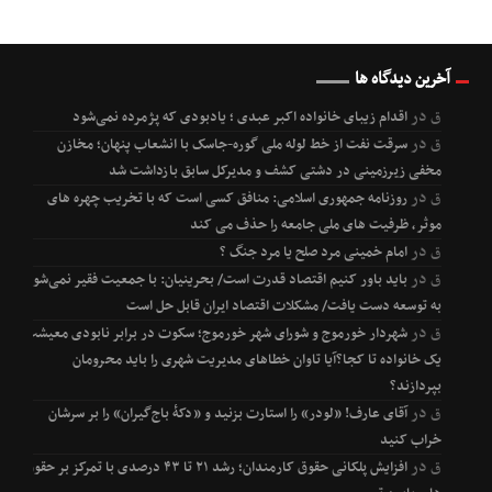
آخرین دیدگاه ها
ق
در
اقدام زیبای خانواده اکبر عبدی ؛ یادبودی که پژمرده نمی‌شود
ق
در
سرقت نفت از خط لوله ملی گوره-جاسک با انشعاب پنهان؛ مخازن
مخفی زیرزمینی در دشتی کشف و مدیرکل سابق بازداشت شد
ق
در
روزنامه جمهوری اسلامی: منافق کسی است که با تخریب چهره های
موثر، ظرفیت های ملی جامعه را حذف می کند
ق
در
امام خمینی مرد صلح یا مرد جنگ ؟
ق
در
باید باور کنیم اقتصاد قدرت است/ بحرینیان: با جمعیت فقیر نمی‌شود
به توسعه دست یافت/ مشکلات اقتصاد ایران قابل حل است
ق
در
شهردار خورموج و شورای شهر خورموج؛ سکوت در برابر نابودی معیشت
یک خانواده تا کجا؟آیا تاوان خطاهای مدیریت شهری را باید محرومان
بپردازند؟
ق
در
آقای عارف! «لودر» را استارت بزنید و «دکۀ باج‌گیران» را بر سرشان
خراب کنید
ق
در
افزایش پلکانی حقوق کارمندان؛ رشد ۲۱ تا ۴۳ درصدی با تمرکز بر حقوق