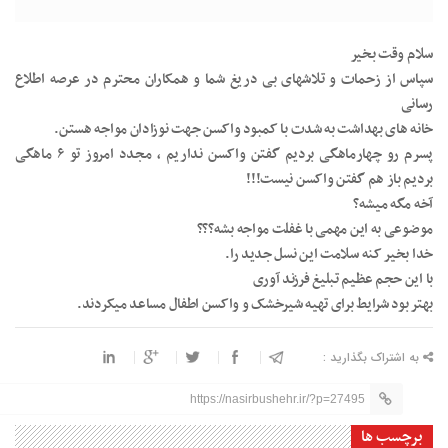
سلام وقت بخیر
سپاس از زحمات و تلاشهای بی دریغ شما و همکاران محترم در عرصه اطلاع
رسانی
خانه های بهداشت به شدت با کمبود واکسن جهت نوزادان مواجه هستن.
پسرم رو چهارماهگی بردیم گفتن واکسن نداریم ، مجدد امروز تو ۶ ماهگی
بردیم باز هم گفتن واکسن نیست!!!
آخه مگه میشه؟
موضوعی به این مهمی با غفلت مواجه بشه؟؟؟
خدا بخیر کنه سلامت این نسل جدید را.
با این حجم عظیم تبلیغ فرزند آوری
بهتر بود شرایط برای تهیه شیرخشک و واکسن اطفال مساعد میکردند.
به اشتراک بگذارید :
https://nasirbushehr.ir/?p=27495
برچسب ها