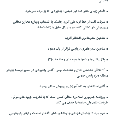
بحرانی
اقدام زیبای خانواده اکبر عبدی ؛ یادبودی که پژمرده نمی‌شود
سرقت نفت از خط لوله ملی گوره-جاسک با انشعاب پنهان؛ مخازن مخفی
زیرزمینی در دشتی کشف و مدیرکل سابق بازداشت شد
شاهین بندرعامری افتخار آفرید
شاهین بندرعامری؛ روایتی فراتر از یک صعود
پلاژ رفتن ما و دعوا با بچه های محله جفره(۴)
✅️ تلاقی تخصص کلان و شناخت بومی؛ گامی راهبردی در مسیر توسعه پایدار
منطقه ویژه پارس جنوبی
آقای استاندار، به داد آموزش و پرورش استان برسید
روزنامه جمهوری اسلامی: منافق کسی است که با تخریب چهره های موثر،
ظرفیت های ملی جامعه را حذف می کند
دوم مرداد؛ یادمان شهدای جاودانه و نشان افتخار صنعت و ایثار پتروشیمی