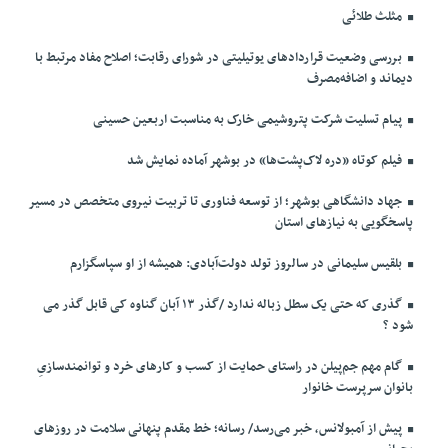
مثلث طلائی
بررسی وضعیت قراردادهای یوتیلیتی در شورای رقابت؛ اصلاح مفاد مرتبط با
دیماند و اضافه‌مصرف
پیام تسلیت شرکت پتروشیمی خارک به مناسبت اربعین حسینی
فیلم کوتاه «دره لاک‌پشت‌ها» در بوشهر آماده نمایش شد
جهاد دانشگاهی بوشهر؛ از توسعه فناوری تا تربیت نیروی متخصص در مسیر
پاسخگویی به نیازهای استان
بلقیس سلیمانی در سالروز تولد دولت‌آبادی: همیشه از او سپاسگزارم
گذری که حتی یک سطل زباله ندارد /گذر ۱۳ آبان گناوه کی قابل گذر می
شود ؟
گام مهم جم‌پیلن در راستای حمایت از کسب و کارهای خرد و توانمندسازیِ
بانوان سرپرست خانوار
پیش از آمبولانس، خبر می‌رسد/ رسانه؛ خط مقدم پنهانی سلامت در روزهای