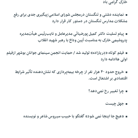
خارک گرامی باد
نماینده دشتی و تنگستان درمجلس شورای اسلامی:پیگیری جدی برای رفع
مشکلات مدارس تنگستان در دستور کار قرار دارد
پیام تسلیت دکتر کمیل پورضیائی مدیرعامل و نایب‌رئیس هیأت‌مدیره
پتروشیمی خارک به مناسبت آیین وداع با رهبر شهید انقلاب
فیلم کوتاه «دِریازاده» تولید شد / حمایت انجمن سینمای جوانان بوشهر ازفیلم
اولی هاادامه دارد
خروج حدود ۴۰ هزار نفر از چرخه بیمه‌پردازی که نشان‌دهنده تأثیر شرایط
اقتصادی بر اشتغال است.
چرا تغییر رخ نمی‌دهد؟
جهل چیست
«هیچ جا اینجا نمی شود» گفتگو با حبیب سیروس شاعر و نویسنده