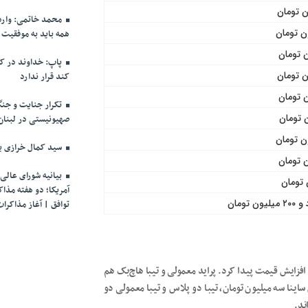
محمد خاتمی: وارد 
همه باید به موفقیت
پاپ: خداوند در کنا
کند قرار ندارد
تکرار جنایت و جن
صهیونیستی در لبنان
سید کمال خرازی ب
بیانیه شورای عالی 
آمریکا؛ دو هفته مذا
 تومان
توافق | آغاز مذاکرات از ۲۱ فر
ون تومان افزایش قیمت پیدا کرد. پراید معمولی و تیبا هاچ‌بک هم
ینا سه میلیون تومان، تیبا دو پلاس و تیبا معمولی دو
ند.