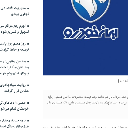
مدیریت اقتصادی در
تجاری بوشهر
لزوم رفع موانع سرم
تسهیل و تسریع شود
روز معلم روز پاسد
توسعه و حفظ کرامت
محسن رهامی: مسال
مخالفان مذاکره حاضر
بپردازند؟/مردم در خ
|
0
روایت سیاه‌چادری
دشمن قرار گرفت
و ششم مرداد باز هم شاهد رشد قیمت محصولات داخلی هستیم. پراید
همتی: ادعاهای ترا
هاچ‌بک نسبت به روز گذشته سه میلیون تومان گران شده و ۱۴۸ میلیون تومان فروخته می‌شود. تیبا هاچ‌بک نیز با رشد چهار میلیون تومانی، ۱۵۷ میلیون تومان
خودشان تمام می‌شود
نامه جدید محقق دام
طبل‌نوازان جنگ ایست
ز سه‌شنبه بیست و ششم مرداد باز هم شاهد رشد قیمت