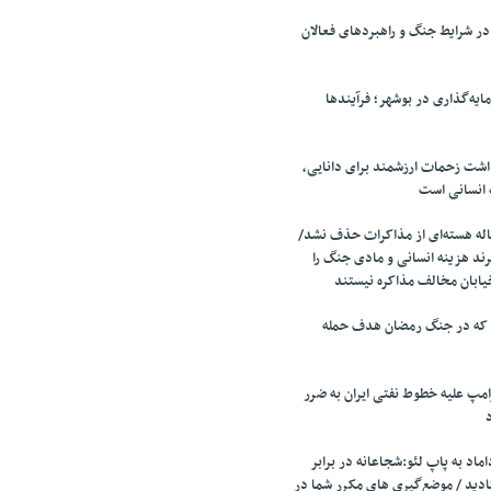
 شرایط جنگ و راهبردهای فعالان
ایه‌گذاری در بوشهر؛ فرآیندها
اشت زحمات ارزشمند برای دانایی،
 انسانی است
ه هسته‌ای از مذاکرات حذف نشد/
ند هزینه انسانی و مادی جنگ را
یابان مخالف مذاکره نیستند
 که در جنگ رمضان هدف حمله
مپ علیه خطوط نفتی ایران به ضرر
اد به پاپ لئو:شجاعانه در برابر
ادید / موضع‌گیری های مکرر شما در