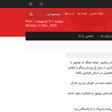
اوقات شرعی
قیمت ها
آب و هوا
دوشنبه / ۲۱ اردیبهشت / ۱۴۰۵
Monday, 11 May , 2026
رباره ما
تماس با ما
 بوشهر: تولید میگو در بوشهر با
ری در مزارع پرورش میگو و ارتقای
محصول در استان افزایش یافته
اهده شده در اطراف جزیره خارگ
سته‌ای بوشهر به فعالیت خود ادامه
‌شده ونزوئلا را به واشنگتن برد