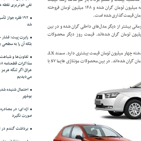
نفی خونریزی نقطه ع
محصولات داخلی هستیم. پراید هاچ‌بک نسبت به روز گذشته سه میلیون تومان گران شده و ۱۴۸ میلیون تومان فروخته
۱۹۲ فقره جواز 
شد
ر ۹۰ با افزایش پنج میلیون تومانی بیشتر از دیگر مدل‌های داخلی گران شده و در بین
‌های مونتاژی این دو کارخانه، هایما S۷ و کیا سراتو ۱۰ میلیون تومان گران شده‌اند. قیمت روز دیگر محصولات
رابرت پیت: فشار حد
بلکه آن را به سطحی ب
پژو پارس LX در بازار ۲۸۹ میلیون تومان قیمت خورده و از روز گذشته چهار میلیون تومان قیمت بیشتری دارد. سمند LX،
تفاوت‌ها و شباهت‌ه
پژو ۲۰۷ دنده‌ای، پژو ۲۰۶ تیپ دو و وانت آریسان هم دو میلیون تومان گران شده‌اند. در بین محصولات مونتاژی هایما S۷ با
عراق اگر تنگه هرمز 
می‌دیدیم
احتمال شنیده شدن 
بوشهر
اژه ای: در مصادره
صورت نگیرد
برداشت گندم در اس