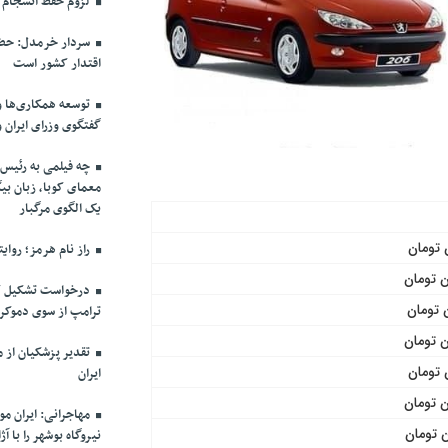
لزوم حفظ انسجام م
سردار خرمدل: حضو
اقتدار کشور است
توسعه همکاری‌ها و
گفتگوی وزرای ایران 
چه فیلمی به رئیس 
معمای کوبا، زبان بیگ
یک الگوی مرگبار
راز نام هرمز؛ روای
درخواست تشکیل ک
ترامپ از سوی دموکرا
ایران
مهاجرانی: ایران م
نیروگاه بوشهر را با 