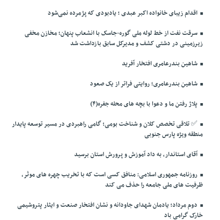
اقدام زیبای خانواده اکبر عبدی ؛ یادبودی که پژمرده نمی‌شود
سرقت نفت از خط لوله ملی گوره-جاسک با انشعاب پنهان؛ مخازن مخفی
زیرزمینی در دشتی کشف و مدیرکل سابق بازداشت شد
شاهین بندرعامری افتخار آفرید
شاهین بندرعامری؛ روایتی فراتر از یک صعود
پلاژ رفتن ما و دعوا با بچه های محله جفره(۴)
✅️ تلاقی تخصص کلان و شناخت بومی؛ گامی راهبردی در مسیر توسعه پایدار
منطقه ویژه پارس جنوبی
آقای استاندار، به داد آموزش و پرورش استان برسید
روزنامه جمهوری اسلامی: منافق کسی است که با تخریب چهره های موثر،
ظرفیت های ملی جامعه را حذف می کند
دوم مرداد؛ یادمان شهدای جاودانه و نشان افتخار صنعت و ایثار پتروشیمی
خارک گرامی باد