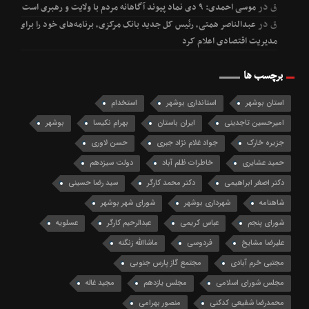
ق
در
موسی احمدی: ۹ دی نماد پیوند آگاهانه مردم با ولایت و رهبری است
ق
در
عبدالناصر همتی، رئیس کل جدید بانک مرکزی، برنامه‌های خود را برای
مدیریت اقتصادی اعلام کرد
برچسب ها
استان بوشهر
استانداری بوشهر
استخدام
امیرحسین تاجدینی
ایران باستان
بهرام نکیسا
بوشهر
جزیره خارک
جواد غلام نژاد جبری
حسن لاوری
حمید عشایری
خاطرات ظلم آباد
دولت سیزدهم
دکتر اصغر ابراهیمی
دکتر محمد کارگر
سید رضا حسینی
شاهنامه
شهرداری بوشهر
شورای شهر بوشهر
شورای پنجم
عباس کریمی
عبدالرحیم کارگر
عسلویه
علیرضا مشایخ
فردوسی
ماشاالله زنگنه
مجتبی خرم آبادی
مجتمع گاز پارس جنوبی
مجلس شورای اسلامی
مجلس یازدهم
مجید غاله
محمدرضا شفیعی کدکنی
منصور بهرامی