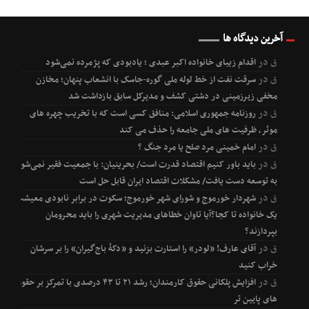
آخرین دیدگاه ها
ق
در
اقدام زیبای خانواده اکبر عبدی ؛ یادبودی که پژمرده نمی‌شود
ق
در
سرقت نفت از خط لوله ملی گوره-جاسک با انشعاب پنهان؛ مخازن
مخفی زیرزمینی در دشتی کشف و مدیرکل سابق بازداشت شد
ق
در
روزنامه جمهوری اسلامی: منافق کسی است که با تخریب چهره های
موثر، ظرفیت های ملی جامعه را حذف می کند
ق
در
امام خمینی مرد صلح یا مرد جنگ ؟
ق
در
باید باور کنیم اقتصاد قدرت است/ بحرینیان: با جمعیت فقیر نمی‌شود
به توسعه دست یافت/ مشکلات اقتصاد ایران قابل حل است
ق
در
شهردار خورموج و شورای شهر خورموج؛ سکوت در برابر نابودی معیشت
یک خانواده تا کجا؟آیا تاوان خطاهای مدیریت شهری را باید محرومان
بپردازند؟
ق
در
آقای عارف! «لودر» را استارت بزنید و «دکۀ باج‌گیران» را بر سرشان
خراب کنید
ق
در
افزایش پلکانی حقوق کارمندان؛ رشد ۲۱ تا ۴۳ درصدی با تمرکز بر حقوق
های پایین تر