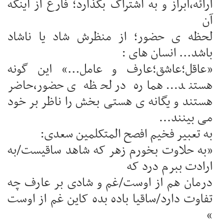
ارائه،ابراز و به اشتراک بگذارد؛ فارغ از اینکه
آن
لحظه ی حضور؛ از منظرش شاد یا ناشاد
باشد… انسان های :
«عاقل؛عاشق؛عارف و عامل…» این گونه
هستند… هماره در لحظه ی حضور،حاضر
هستند و یگانه ی هستی بخش را ناظر بر خود
می بینند…
به تعبیر فخیم افصح المتکلمین سعدی:
«به حلاوت بخورم زهر که شاهد ساقیست/به
ارادت ببرم درد که
درمان هم از اوست/غم و شادی بر عارف چه
تفاوت دارد/ساقیا باده بده کاین غم از اوست
»