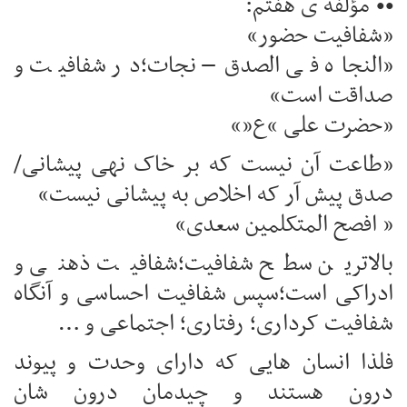
•• مؤلفه ی هفتم:
«شفافیت حضور»
«النجاه فی الصدق– نجات؛در شفافیت و
صداقت است»
«حضرت علی “ع”»
«طاعت آن نیست که بر خاک نهی پیشانی/
صدق پیش آر که اخلاص به پیشانی نیست»
« افصح المتکلمین سعدی»
بالاترین سطح شفافیت؛شفافیت ذهنی و
ادراکی است؛سپس شفافیت احساسی و آنگاه
شفافیت کرداری؛ رفتاری؛ اجتماعی و …
فلذا انسان هایی که دارای وحدت و پیوند
درون هستند و چیدمان درون شان