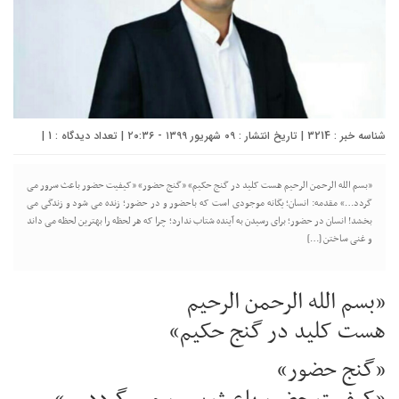
شناسه خبر : 3214 | تاریخ انتشار : ۰۹ شهریور ۱۳۹۹ - ۲۰:۳۶ | تعداد دیدگاه :
1
|
«بسم الله الرحمن الرحیم هست کلید در گنج حکیم» «گنج حضور» «کیفیت حضور باعث سرور می
گردد…» مقدمه: انسان؛ یگانه موجودی است که باحضور و در حضور؛ زنده می شود و زندگی می
بخشد! انسان در حضور؛ برای رسیدن به آینده شتاب ندارد؛ چرا که هر لحظه را بهترین لحظه می داند
و غنی ساختن […]
«بسم الله الرحمن الرحیم
هست کلید در گنج حکیم»
«گنج حضور»