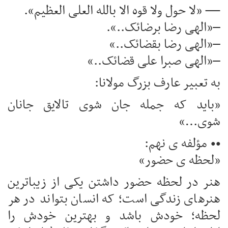
— «لا حول ولا قوه الا بالله العلی العظیم».
–«الهی رضا برضائک..».
–«الهی رضا بقضائک..»
–«الهی صبرا علی قضائک..»
به تعبیر عارف بزرگ مولانا:
«باید که جمله جان شوی تالایق جانان
شوی…»
•• مؤلفه ی نهم:
«لحظه ی حضور»
هنر در لحظه حضور داشتن یکی از زیباترین
هنرهای زندگی است؛ که انسان بتواند در هر
لحظه؛ خودش باشد و بهترین خودش را