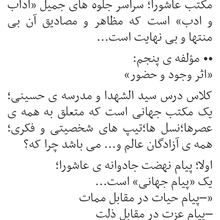
مکتب عاشورا؛ سراسر جلوه های جمیل «آداب
و ادب» است که مظاهر و مصادیق آن بی
منتها و بی نهایت است…
•• مؤلفه ی پنجم:
«اثر وجود و حضور»
کلاس درس سید الشهدا و مدرسه ی حسینی؛
یک مکتب جهانی است که متعلق به همه ی
عصرها؛نسل ها؛تیپ های شخصیتی و فکری؛
همه ی آزادگان عالم و… می باشد چرا که؟
اولا؛ پیام نهضت جادوانه ی عاشورا؛
یک «پیام جهانی» است…
«–پیام حیات در مقابل ممات
–پیام عزت در مقابل ذلت