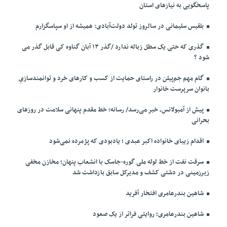
پاسخگویی به نیازهای استان
بلقیس سلیمانی در سالروز تولد دولت‌آبادی: همیشه از او سپاسگزارم
گذری که حتی یک سطل زباله ندارد /گذر ۱۳ آبان گناوه کی قابل گذر می
شود ؟
گام مهم جم‌پیلن در راستای حمایت از کسب و کارهای خرد و توانمندسازیِ
بانوان سرپرست خانوار
پیش از آمبولانس، خبر می‌رسد/ رسانه؛ خط مقدم پنهانی سلامت در روزهای
بحرانی
اقدام زیبای خانواده اکبر عبدی ؛ یادبودی که پژمرده نمی‌شود
سرقت نفت از خط لوله ملی گوره-جاسک با انشعاب پنهان؛ مخازن مخفی
زیرزمینی در دشتی کشف و مدیرکل سابق بازداشت شد
شاهین بندرعامری افتخار آفرید
شاهین بندرعامری؛ روایتی فراتر از یک صعود