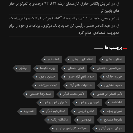
ق
در
افزایش پلکانی حقوق کارمندان؛ رشد ۲۱ تا ۴۳ درصدی با تمرکز بر حقوق
های پایین تر
ق
در
موسی احمدی: ۹ دی نماد پیوند آگاهانه مردم با ولایت و رهبری است
ق
در
عبدالناصر همتی، رئیس کل جدید بانک مرکزی، برنامه‌های خود را برای
مدیریت اقتصادی اعلام کرد
برچسب ها
استان بوشهر
استانداری بوشهر
استخدام
امیرحسین تاجدینی
ایران باستان
بهرام نکیسا
بوشهر
جزیره خارک
جواد غلام نژاد جبری
حسن لاوری
حمید عشایری
خاطرات ظلم آباد
دولت سیزدهم
دکتر اصغر ابراهیمی
دکتر محمد کارگر
سید رضا حسینی
شاهنامه
شهرداری بوشهر
شورای شهر بوشهر
شورای پنجم
عباس کریمی
عبدالرحیم کارگر
عسلویه
علیرضا مشایخ
فردوسی
ماشاالله زنگنه
مجتبی خرم آبادی
مجتمع گاز پارس جنوبی