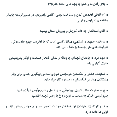
پلاژ رفتن ما و دعوا با بچه های محله جفره(۴)
✅️ تلاقی تخصص کلان و شناخت بومی؛ گامی راهبردی در مسیر توسعه پایدار
منطقه ویژه پارس جنوبی
آقای استاندار، به داد آموزش و پرورش استان برسید
روزنامه جمهوری اسلامی: منافق کسی است که با تخریب چهره های موثر،
ظرفیت های ملی جامعه را حذف می کند
دوم مرداد؛ یادمان شهدای جاودانه و نشان افتخار صنعت و ایثار پتروشیمی
خارک گرامی باد
نماینده دشتی و تنگستان درمجلس شورای اسلامی:پیگیری جدی برای رفع
مشکلات مدارس تنگستان در دستور کار قرار دارد
پیام تسلیت دکتر کمیل پورضیائی مدیرعامل و نایب‌رئیس هیأت‌مدیره
پتروشیمی خارک به مناسبت آیین وداع با رهبر شهید انقلاب
فیلم کوتاه «دِریازاده» تولید شد / حمایت انجمن سینمای جوانان بوشهر ازفیلم
اولی هاادامه دارد