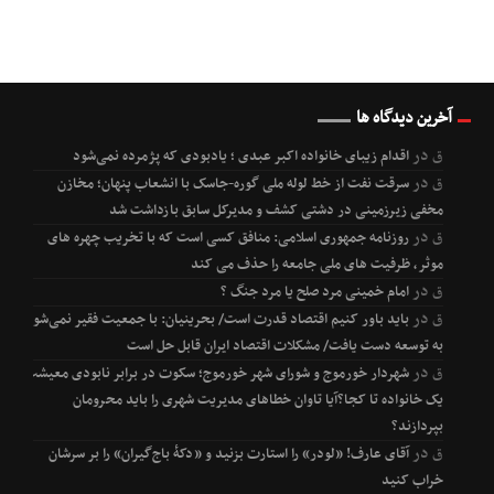
آخرین دیدگاه ها
ق
در
اقدام زیبای خانواده اکبر عبدی ؛ یادبودی که پژمرده نمی‌شود
ق
در
سرقت نفت از خط لوله ملی گوره-جاسک با انشعاب پنهان؛ مخازن
مخفی زیرزمینی در دشتی کشف و مدیرکل سابق بازداشت شد
ق
در
روزنامه جمهوری اسلامی: منافق کسی است که با تخریب چهره های
موثر، ظرفیت های ملی جامعه را حذف می کند
ق
در
امام خمینی مرد صلح یا مرد جنگ ؟
ق
در
باید باور کنیم اقتصاد قدرت است/ بحرینیان: با جمعیت فقیر نمی‌شود
به توسعه دست یافت/ مشکلات اقتصاد ایران قابل حل است
ق
در
شهردار خورموج و شورای شهر خورموج؛ سکوت در برابر نابودی معیشت
یک خانواده تا کجا؟آیا تاوان خطاهای مدیریت شهری را باید محرومان
بپردازند؟
ق
در
آقای عارف! «لودر» را استارت بزنید و «دکۀ باج‌گیران» را بر سرشان
خراب کنید