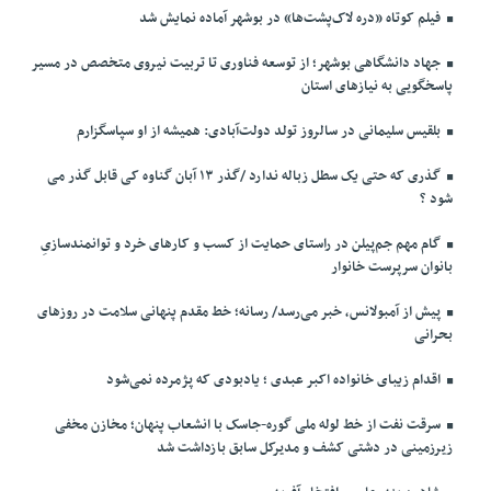
فیلم کوتاه «دره لاک‌پشت‌ها» در بوشهر آماده نمایش شد
جهاد دانشگاهی بوشهر؛ از توسعه فناوری تا تربیت نیروی متخصص در مسیر
پاسخگویی به نیازهای استان
بلقیس سلیمانی در سالروز تولد دولت‌آبادی: همیشه از او سپاسگزارم
گذری که حتی یک سطل زباله ندارد /گذر ۱۳ آبان گناوه کی قابل گذر می
شود ؟
گام مهم جم‌پیلن در راستای حمایت از کسب و کارهای خرد و توانمندسازیِ
بانوان سرپرست خانوار
پیش از آمبولانس، خبر می‌رسد/ رسانه؛ خط مقدم پنهانی سلامت در روزهای
بحرانی
اقدام زیبای خانواده اکبر عبدی ؛ یادبودی که پژمرده نمی‌شود
سرقت نفت از خط لوله ملی گوره-جاسک با انشعاب پنهان؛ مخازن مخفی
زیرزمینی در دشتی کشف و مدیرکل سابق بازداشت شد