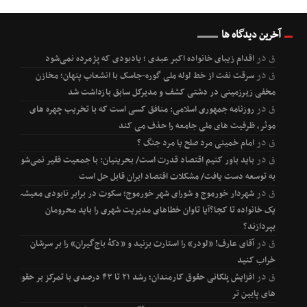
آخرین دیدگاه ها
ق
در
اقدام زیبای خانواده اکبر عبدی ؛ یادبودی که پژمرده نمی‌شود
ق
در
سرقت نفت از خط لوله ملی گوره-جاسک با انشعاب پنهان؛ مخازن
مخفی زیرزمینی در دشتی کشف و مدیرکل سابق بازداشت شد
ق
در
روزنامه جمهوری اسلامی: منافق کسی است که با تخریب چهره های
موثر، ظرفیت های ملی جامعه را حذف می کند
ق
در
امام خمینی مرد صلح یا مرد جنگ ؟
ق
در
باید باور کنیم اقتصاد قدرت است/ بحرینیان: با جمعیت فقیر نمی‌شود
به توسعه دست یافت/ مشکلات اقتصاد ایران قابل حل است
ق
در
شهردار خورموج و شورای شهر خورموج؛ سکوت در برابر نابودی معیشت
یک خانواده تا کجا؟آیا تاوان خطاهای مدیریت شهری را باید محرومان
بپردازند؟
ق
در
آقای عارف! «لودر» را استارت بزنید و «دکۀ باج‌گیران» را بر سرشان
خراب کنید
ق
در
افزایش پلکانی حقوق کارمندان؛ رشد ۲۱ تا ۴۳ درصدی با تمرکز بر حقوق
های پایین تر