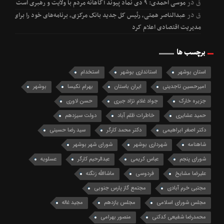
ق
در
موسی احمدی: ۹ دی نماد پیوند آگاهانه مردم با ولایت و رهبری است
ق
در
عبدالناصر همتی، رئیس کل جدید بانک مرکزی، برنامه‌های خود را برای
مدیریت اقتصادی اعلام کرد
برچسب ها
استان بوشهر
استانداری بوشهر
استخدام
امیرحسین تاجدینی
ایران باستان
بهرام نکیسا
بوشهر
جزیره خارک
جواد غلام نژاد جبری
حسن لاوری
حمید عشایری
خاطرات ظلم آباد
دولت سیزدهم
دکتر اصغر ابراهیمی
دکتر محمد کارگر
سید رضا حسینی
شاهنامه
شهرداری بوشهر
شورای شهر بوشهر
شورای پنجم
عباس کریمی
عبدالرحیم کارگر
عسلویه
علیرضا مشایخ
فردوسی
ماشاالله زنگنه
مجتبی خرم آبادی
مجتمع گاز پارس جنوبی
مجلس شورای اسلامی
مجلس یازدهم
مجید غاله
محمدرضا شفیعی کدکنی
منصور بهرامی