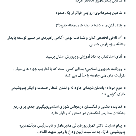
شاهین بندرعامری افتخار آفرید
شاهین بندرعامری؛ روایتی فراتر از یک صعود
پلاژ رفتن ما و دعوا با بچه های محله جفره(۴)
✅️ تلاقی تخصص کلان و شناخت بومی؛ گامی راهبردی در مسیر توسعه پایدار
منطقه ویژه پارس جنوبی
آقای استاندار، به داد آموزش و پرورش استان برسید
روزنامه جمهوری اسلامی: منافق کسی است که با تخریب چهره های موثر،
ظرفیت های ملی جامعه را حذف می کند
دوم مرداد؛ یادمان شهدای جاودانه و نشان افتخار صنعت و ایثار پتروشیمی
خارک گرامی باد
نماینده دشتی و تنگستان درمجلس شورای اسلامی:پیگیری جدی برای رفع
مشکلات مدارس تنگستان در دستور کار قرار دارد
پیام تسلیت دکتر کمیل پورضیائی مدیرعامل و نایب‌رئیس هیأت‌مدیره
پتروشیمی خارک به مناسبت آیین وداع با رهبر شهید انقلاب