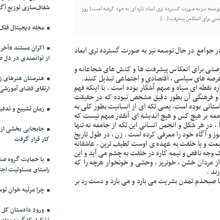
شفاف‌سازی توزیع آگه
ع در حال توسعه نیز به صورت گسترده تری ابعاد تازه ای به خود گرفته است ( روز
فرصتی برای انعکاس پیشرفت […]
مجله دیجیتال قلک
افته بلکه در جوامع در حال توسعه نیز به صورت گسترده تری ابعاد
از توانمندی در دل 
 فرصتی برای انعکاس پیشرفت ها و کنش های شجاعانه و
رصه های سیاسی ، اقتصادی و اجتماعی تبدیل کنند.
هنرستان هنرهای زی
 نقطه ای سیاه و مبهم آشکار بوده است . با اینکه فهم
ارتقای فضای آموزشی
 و فرهنگی آن بطور دقیق مشخص نبوده که در حقیقت
ستانی بوده است، یعنی تکه ای از انسانیت بطور کلی به
زمان تشییع و تدفین
معه بر هیچ کس و هیچ اندیشه ای آنقدر مبهم نیست که
، در هر شکل و انجمن انسانی این تکه از جامعه نه تنها
جابجایی بخشی از پ
ز و آگاه خود را معرفی کرده است . زن ، در طول تاریخ
کار قرار گرفت
عت و یا خلقت به عهده ی اوست لطیف ترین ، عاشقانه
وجه ناقص و نیمه کاره در خلقت به چشم می آید و این
با حمایت گروه صنا
ز مردان خشن ، خونریز ، وحشی و خونخوار هرچه را که
راستای مسئولیت اج
ند .
تا صبحدم تمدن بشریت می بارد و می بارد و دست رد بر
چرا مرثیه خوان توس
ورود دادستان کل ک