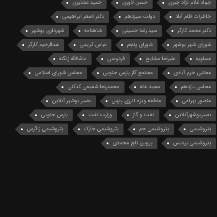
جواد غلام نژاد جبری
حسن لاوری
حمید عشایری
خاطرات ظلم آباد
دولت سیزدهم
دکتر اصغر ابراهیمی
دکتر محمد کارگر
سید رضا حسینی
شاهنامه
شهرداری بوشهر
شورای شهر بوشهر
شورای پنجم
عباس کریمی
عبدالرحیم کارگر
عسلویه
علیرضا مشایخ
فردوسی
ماشاالله زنگنه
مجتبی خرم آبادی
مجتمع گاز پارس جنوبی
مجلس شورای اسلامی
مجلس یازدهم
مجید غاله
محمدرضا شفیعی کدکنی
منصور بهرامی
منطقه ویژه انرژی پارس
نصیر بوشهر آنلاین
نصیربوشهرآنلاین
نفت و گاز
وزارت نفت
پارس جنوبی
پتروشیمی
پتروشیمی جم
پتروشیمی خارک
پتروشیمی زاگرس
پتروشیمی پردیس
پروین تاج محمدی