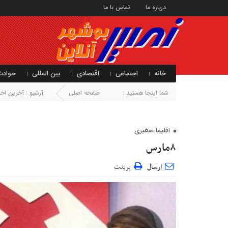
درباره ما
تماس با ما
خانه
اجتماعی
اقتصادی
بین المللی
حوادث
شما اینجا هستید :
صفحه اصلی
آرشیو :
آخرین اخبا
اقلیما صغیری
۸مارس
ارسال
پرینت