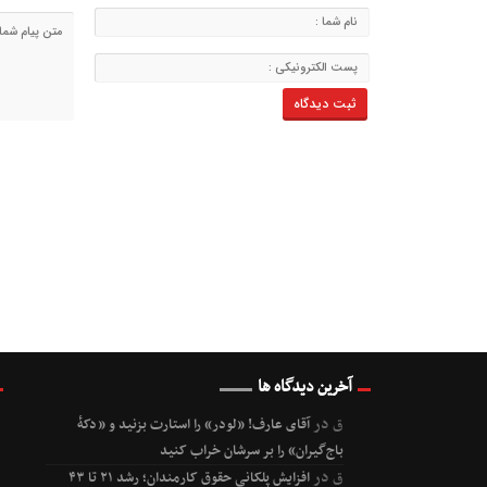
آخرین دیدگاه ها
ق
در
آقای عارف! «لودر» را استارت بزنید و «دکۀ
باج‌گیران» را بر سرشان خراب کنید
ق
در
افزایش پلکانی حقوق کارمندان؛ رشد ۲۱ تا ۴۳