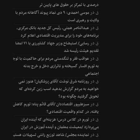
درصدی با تمرکز بر حقوق های پایین تر
ق
در
موسی احمدی: ۹ دی نماد پیوند آگاهانه مردم با
ولایت و رهبری است
ق
در
عبدالناصر همتی، رئیس کل جدید بانک مرکزی،
برنامه‌های خود را برای مدیریت اقتصادی اعلام کرد
ق
در
رسایی/ استیضاح وزیر جهاد کشاورزی با ۷۱ امضا
تقدیم هیئت رئیسه شد
ق
در
عواقب فقر و تنگدستی مردم برای حاکمیت با توجه
به تورم افسار گسیخته و ناترازی دخل و خرج بدنه
اجتماعی
ق
در
روزنامه شرق نوشت /آقای پزشکیان! هنوز نمی
خواهید به مردم گزارش بدهید اسب زین کرده‌ای که
تحویل گرفتید چگونه بود؟
ق
در
سبزعلیپور اقتصاددان /آقای قائم پناه؛ تورم کاهش
یافته، در کدام واقعیت اقتصادی؟
ق
در
تورم در کلاس درس؛ هزینه‌ای که آینده ایران
می‌پردازد /معیشت معلمان و آینده آموزش در ایران
ق
در
نماینده مجلس/ شاهد توزیع رانتی تسهیلات هستیم