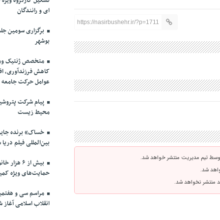
تشکیل کارگروه ویژه 
ای و رانندگان
https://nasirbushehr.ir/?p=1711
برگزاری سومین جل
بوشهر
متخصص ژنتیک ومد
کاهش فرزندآوری، افز
عوامل حرکت جامعه 
پیام شرکت پتروشی
محیط زیست
خساک» برنده جایزه
بین‌المللی فیلم دریا 
توسط تیم مدیریت منتشر خواهد شد.
بیش از ۶ ه
واهد شد.
حمایت‌های ویژه کمیت
اشد منتشر نخواهد شد.
مراسم سی و هفتمین
انقلاب اسلامی آغاز ش