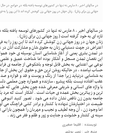
در سالهای اخیر ، ۸ مارس نه تنها در کشورهای توسعه یافته بلکه در جوام
جهانی زن برای زنان) . زنان جهان در روز جهانی زن کوشش کرده اند تا این روز را به 
در سالهای اخیر ، ۸ مارس نه تنها در کشورهای توسعه ی
تازه ای به خود گرفته است ( روز جهانی زن برای زنان) .
زنان جهان در روز جهانی زن کوشش کرده اند تا این روز را به
اعتراض در جهت دستیابی زنان به حقوق شان و مشارکت آنان در ع
در تمدن بشری یعنی‌ از آغاز شناسایی انسان بوسیله ی خود همواره
این نقصان تمدن مسجل و آشکار بوده اما شناخت عمیق و علمی
نوعی بی اعتنایی به بخش قابل توجه و باشکوهی از جامعه ی فرابا
حساب نیامده ، در حالیکه روشن ترین حق و حقوق این بخش از جا
به شناسایی درنیاید زیرا جدا از رنگ و پوست و قد و قواره و صدا 
عقب افتاده نیست بلکه پیشرو ، سازنده و همواره چون معلمی دلسو
با واژه های انسانی و شریفی معرفی شده چون بخش هایی که طبی
ترین و زیباترین بخش عمده ی حیات است . آشکار است که مرد یک 
جامعه بدون زن ناقص نشان داده می شود . تصور کنید انبوهی ا
طبیعت در اختیارشان ننهاده با کشتار و برادر کشی فراچنگ می آور
اما وجود زن ، آن وجه لطیف و نجیب و مهربان را همچون بارانی 
سینه ی کشتار و خشونت و جنایت و زور و ظلم و فقر می زند .
نویسنده : اقلیما صغیری
منبع خبر : نصیر بوشهر