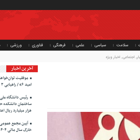
سلامت
سیاسی
علمی
فرهنگی
فناوری
ورزشی
د
ر
,
اجتماعی
,
اخبار ویژه
آخرین اخبار
موفقیت توان‌خواه
امید ۶» / راهیابی ۳ برگزیده به مرحله منطقه‌ای
رئیس دانشگاه ملی 
ساختمان دانشکده ح
هزار میلیارد ریال اع
آیین مجمع عمومی 
خارک سال مالی ۱۴۰۴ ‌