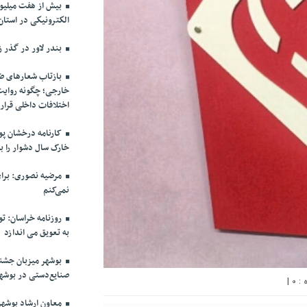
بیش از هفت میلیو
الكترونیكی در استان 
بندر لاور در گذر ز
بازتاب شعارهای ضد
خارجی؛ چگونه روایت
اختلافات داخلی قرا
کارنامه درخشان پ
خارک سال دشوار را با سود ۵ همتی پش
مرضیه نصوری: برای
نمی‌کنم
روزنامه خراسان: تواف
به تعویق می اندازد
صنایع‌دستی در بوشه
|
0
معاون ارشاد بوشهر: