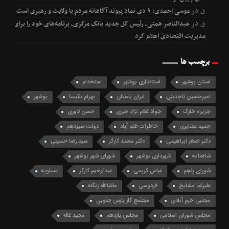
ق
در
موسی احمدی: ۹ دی نماد پیوند آگاهانه مردم با ولایت و رهبری است
ق
در
عبدالناصر همتی، رئیس کل جدید بانک مرکزی، برنامه‌های خود را برای
مدیریت اقتصادی اعلام کرد
برچسب ها
استان بوشهر
استانداری بوشهر
استخدام
امیرحسین تاجدینی
ایران باستان
بهرام نکیسا
بوشهر
جزیره خارک
جواد غلام نژاد جبری
حسن لاوری
حمید عشایری
خاطرات ظلم آباد
دولت سیزدهم
دکتر اصغر ابراهیمی
دکتر محمد کارگر
سید رضا حسینی
شاهنامه
شهرداری بوشهر
شورای شهر بوشهر
شورای پنجم
عباس کریمی
عبدالرحیم کارگر
عسلویه
علیرضا مشایخ
فردوسی
ماشاالله زنگنه
مجتبی خرم آبادی
مجتمع گاز پارس جنوبی
مجلس شورای اسلامی
مجلس یازدهم
مجید غاله