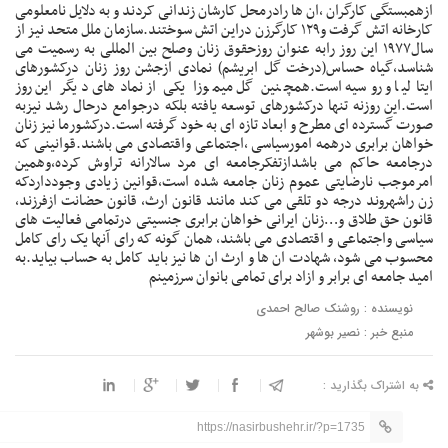
ازهمبستگی کارگران ،ان ها رادرمحل کارشان زندانی کردند و به دلایل نامعلومی
کارخانه اتش گرفت و۱۲۹ کارگرزن دراین اتش سوختند.سازمان ملل متحد نیز از
سال۱۹۷۷ این روز رابه عنوان روزحقوق زنان وصلح بین المللی به رسمیت می
شناسد،گیاه حساس(درخت گل ابریشم) نمادی ازجشن روز زنان درکشورهای
ایتالیا و روسیه است.همچنین گل میموزا یکی از نمادهای دیگر این روز
است.این روزنه تنها درکشورهای توسعه یافته بلکه درجوامع درحال رشد نیزبه
صورت گسترده ای مطرح و ابعاد تازه ای به خود گرفته است.درکشورما نیز زنان
خواهان برابری درهمه امورسیاسی ،اجتماعی واقتصادی می باشند.قوانینی که
درجامعه حاکم می باشدازتفکرجامعه ای مرد سالارانه تراوش کرده،وهمین
امرموجب نارضایتی عموم زنان جامعه شده است،قوانین زیادی وجودداردکه
زن راشهروند درجه دو تلقی می کند مانند قانون ارث، قانون حضانت ازفرزند،
قانون حق طلاق و…زنان ایرانی خواهان برابری جنسیتی درتمامی فعالیت های
سیاسی واجتماعی و اقتصادی می باشند، همان گونه که رای آنها یک رای کامل
محسوب می شود، شهادت ان ها و ارث ان ها نیز باید کامل به حساب بیاید.به
امید جامعه ای برابر و ازاد برای تمامی بانوان سرزمینم
نویسنده : روشنک صالح احمدی
منبع خبر : نصیر بوشهر
به اشتراک بگذارید :
https://nasirbushehr.ir/?p=1735