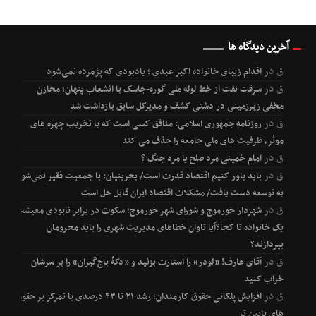
آخرین دیدگاه ها
ق
در
اقدام زیبای خانواده اکبر عبدی ؛ یادبودی که پژمرده نمی‌شود
ق
در
سرقت نفت از خط لوله ملی گوره-جاسک با انشعاب پنهان؛ مخازن
مخفی زیرزمینی در دشتی کشف و مدیرکل سابق بازداشت شد
ق
در
روزنامه جمهوری اسلامی: منافق کسی است که با تخریب چهره های
موثر، ظرفیت های ملی جامعه را حذف می کند
ق
در
امام خمینی مرد صلح یا مرد جنگ ؟
ق
در
باید باور کنیم اقتصاد قدرت است/ بحرینیان: با جمعیت فقیر نمی‌شود
به توسعه دست یافت/ مشکلات اقتصاد ایران قابل حل است
ق
در
شهردار خورموج و شورای شهر خورموج؛ سکوت در برابر نابودی معیشت
یک خانواده تا کجا؟آیا تاوان خطاهای مدیریت شهری را باید محرومان
بپردازند؟
ق
در
آقای عارف! «لودر» را استارت بزنید و «دکۀ باج‌گیران» را بر سرشان
خراب کنید
ق
در
افزایش پلکانی حقوق کارمندان؛ رشد ۲۱ تا ۴۳ درصدی با تمرکز بر حقوق
های پایین تر