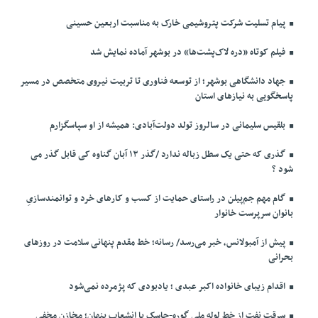
پیام تسلیت شرکت پتروشیمی خارک به مناسبت اربعین حسینی
فیلم کوتاه «دره لاک‌پشت‌ها» در بوشهر آماده نمایش شد
جهاد دانشگاهی بوشهر؛ از توسعه فناوری تا تربیت نیروی متخصص در مسیر
پاسخگویی به نیازهای استان
بلقیس سلیمانی در سالروز تولد دولت‌آبادی: همیشه از او سپاسگزارم
گذری که حتی یک سطل زباله ندارد /گذر ۱۳ آبان گناوه کی قابل گذر می
شود ؟
گام مهم جم‌پیلن در راستای حمایت از کسب و کارهای خرد و توانمندسازیِ
بانوان سرپرست خانوار
پیش از آمبولانس، خبر می‌رسد/ رسانه؛ خط مقدم پنهانی سلامت در روزهای
بحرانی
اقدام زیبای خانواده اکبر عبدی ؛ یادبودی که پژمرده نمی‌شود
سرقت نفت از خط لوله ملی گوره-جاسک با انشعاب پنهان؛ مخازن مخفی